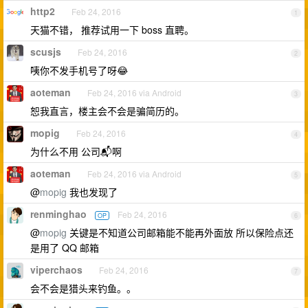
http2
Feb 24, 2016
1
天猫不错， 推荐试用一下 boss 直聘。
scusjs
Feb 24, 2016
2
咦你不发手机号了呀😂
aoteman
Feb 24, 2016 via Android
3
恕我直言，楼主会不会是骗简历的。
mopig
Feb 24, 2016
4
为什么不用 公司📬啊
aoteman
Feb 24, 2016 via Android
5
@
mopig
我也发现了
renminghao
Feb 24, 2016
OP
6
@
mopig
关键是不知道公司邮箱能不能再外面放 所以保险点还
是用了 QQ 邮箱
viperchaos
Feb 24, 2016
7
会不会是猎头来钓鱼。。