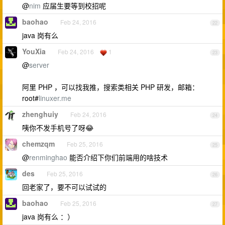
@
nim
应届生要等到校招呢
baohao
Feb 24, 2016
22
java 岗有么
YouXia
Feb 24, 2016
1
23
@
server
阿里 PHP ，可以找我推，搜索类相关 PHP 研发，邮箱：
root#
linuxer.me
zhenghuiy
Feb 24, 2016
24
咦你不发手机号了呀😂
chemzqm
Feb 25, 2016
25
@
renminghao
能否介绍下你们前端用的啥技术
des
Feb 25, 2016
26
回老家了，要不可以试试的
baohao
Feb 25, 2016
27
java 岗有么 ：）