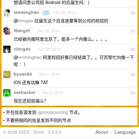
想请问贵公司招 Android 的应届生吗：）
renminghao
Feb 28, 2016
OP
36
@
vincgao
应届生这个应该是要等到公司的校招的
Wangxf
Feb 28, 2016
37
已经被内推阿里北京了，能多一个内推么。。。。
vincgao
Feb 28, 2016
38
@
renminghao
阿里校招好像已经结束了。。可否帮忙内推一下
呢 ：）
byuan04
Mar 2, 2016
39
iOS 还有坑嘛 TAT
ssehacker
Mar 2, 2016
40
现在还招前端么？
• 外包信息请发到
/go/outsourcing
节点。
• 不要把相同的信息发到不同的节点
© 2026 V2EX · 56ms · 3.9.8.5
About
·
Language