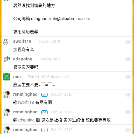
居然没找到编辑的地方
公司邮箱 minghao.rmh@alibaba
-inc.com
求用简历羞辱
swolf119
Feb 24, 2016
16
加瓦岗有么
adspoing
Feb 24, 2016
17
暑期实习要吗
nim
Feb 24, 2016 via Android
18
应届生要不要=￣ω￣=
renminghao
Feb 24, 2016
OP
19
@
swolf119
有啊有啊
renminghao
Feb 24, 2016
OP
20
@
adspoing
额 这次是社招 实习生的话 貌似要等等唉
renminghao
Feb 24, 2016
OP
21