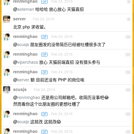
renminghao
Feb 24, 2016
OP
8
@
aoteman
哈哈哈 放心放心 天猫直招
server
Feb 24, 2016
9
北京 php 求收留。
renminghao
Feb 24, 2016
OP
10
@
scusjs
朋友圈发的没带简历已经被吐槽很多次了
renminghao
Feb 24, 2016
OP
11
@
viperchaos
放心 天猫前端直招 没有猎头参与
renminghao
Feb 24, 2016
OP
12
@
server
额 目前还没有 PHP 的岗位唉
scusjs
Feb 24, 2016
13
@
renminghao
还是用公司邮箱吧，收简历没事吧😂
然而看你这个比朋友圈的更想吐槽了
renminghao
Feb 24, 2016
OP
14
@
scusjs
这就改 这就改😱
renminghao
Feb 24, 2016
OP
15