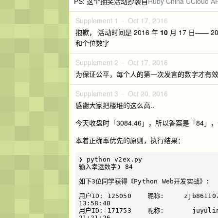
PS: 这个抽奖活动抄袭自
Ruby China UClo
Supplement 1 ·
Oct 17, 2016
抱歉， 活动时间是 2016 年
10
月 17 日—— 2
和个位数字
Supplement 2 ·
Oct 17, 2016
为保证公平，每个人的第一次发言的数字才有
Supplement 3 ·
Oct 20, 2016
感谢大家把楼堆的这么高..
今天收盘时「3084.46」，所以答案是「84
本着正确率优先的原则，执行结果：
❯ python v2ex.py

输入幸运数字❯ 84

如下3位同学获得《Python Web开发实战》:

用户ID: 125050    昵称:     zjb8611
13:58:40

用户ID: 171753    昵称:       juyul
21:21:26
