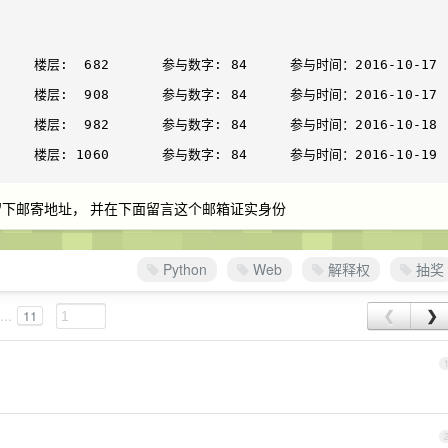
 留下邮寄地址， 并在下面留言这个邮箱证实身份
Python
Web
解释权
抽奖
...
11
❮
❯