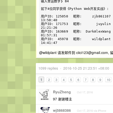
输入幸运数字❯ 84

如下4位同学获得《Python Web开发实战》:

用户ID: 125050	昵称:     zjb861107	楼层:  682	参与数字: 84	参与时间：2016-10-17 
13:58:40

用户ID: 171753	昵称:       juyulin	楼层:  908	参与数字: 84	参与时间：2016-10-17 
21:21:26

用户ID: 163669	昵称:  DarkAlexWang	楼层:  982	参与数字: 84	参与时间：2016-10-18 
01:57:31

用户ID:  45978	昵称:     wildplant	楼层: 1060	参与数字: 84	参与时间：2016-10-19 
@wildplant 请发邮件到
ciici123@gmail.com
,
1099 replies
•
2016-10-25 21:23:51 +08:00
1
2
3
4
5
6
7
8
9
10
RyuZheng
Oct 17, 2016
97 谢谢楼主
wj5868386
Oct 17, 2016 via iPhone