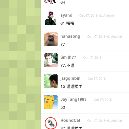
64
syahd
Oct 17, 2016 via Android
61 嘿嘿
hahasong
Oct 17, 2016 via Android
77
Smith77
Oct 17, 2016
77,不谢
jsrgqinbin
Oct 17, 2016
15 谢谢楼主
JayFang1993
Oct 17, 2016
52
RoundCat
Oct 17, 2016 via Android
37 谢谢楼主