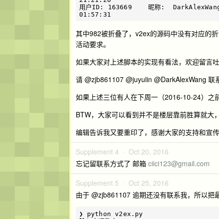
用户ID: 163669    昵称:  DarkAlexWa
其中982被折叠了，v2ex的源码中没有对应的
活动要求。
如果大家对上述脚本的实现有看法，欢迎留言
请 @zjb861107 @juyulin @DarkAlex
如果上述三位有人在下周一（2016-10-2
BTW，大家可以看到并不是楼层靠前胜算就大
编辑告诉我又要重印了，感谢大家的支持和宣传，
Supplement 4 ·
Oct 20, 2016
忘记留联系方式了 邮箱
ciici123@gmail.com
Supplement 5 ·
Oct 25, 2016
由于 @zjb861107 逾期还没有联系我，所
❯ python v2ex.py
