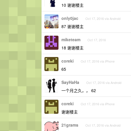
10 谢谢楼主
only0jac
Oct 17, 2016 via Android
87 谢谢楼主
miketeam
Oct 17, 2016
18 谢谢楼主
coreki
Oct 17, 2016 via iPhone
65
SayHaHa
Oct 17, 2016 via Android
一个月之久，， 62
coreki
Oct 17, 2016 via iPhone
谢谢楼主
21grams
Oct 17, 2016 via Android