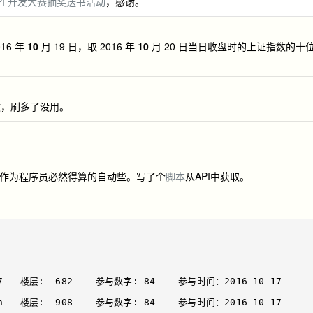
ud API 开发大赛抽奖送书活动
，感谢。
016 年
10
月 19 日，取 2016 年
10
月 20 日当日收盘时的上证指数的十
效，刷多了没用。
」，作为程序员必然得算的自动些。写了个
脚本
从API中获取。
07   楼层:  682    参与数字: 84    参与时间：2016-10-17 
in   楼层:  908    参与数字: 84    参与时间：2016-10-17 