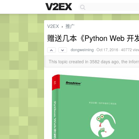
V2EX
推广
›
赠送几本《Python Web 
dongweiming
·
Oct 17, 2016
· 40772 vie
This topic created in 3582 days ago, the inf