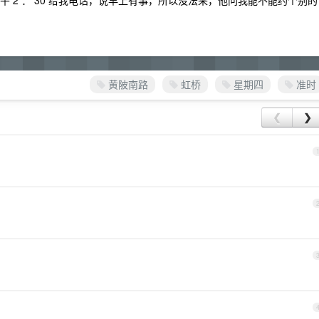
午 2 ： 30 给我电话，说早上有事，所以没法来，他问我能不能约个别的
黄陂南路
虹桥
星期四
准时
❮
❯