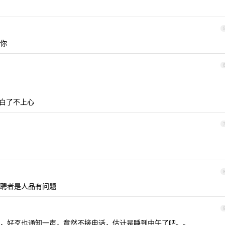
你
说白了不上心
聘者是人品有问题
，好歹也通知一声，竟然不接电话，估计是睡到中午了吧。。