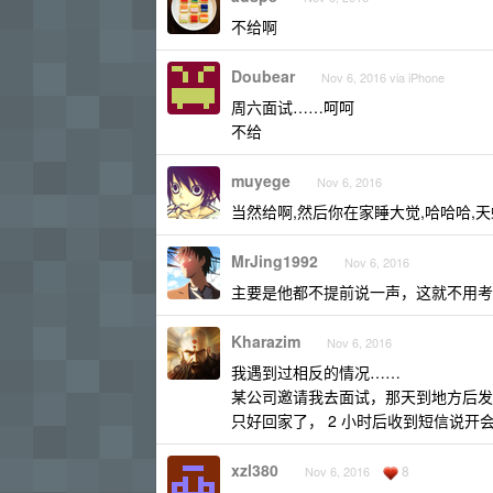
不给啊
Doubear
Nov 6, 2016 via iPhone
周六面试……呵呵
不给
muyege
Nov 6, 2016
当然给啊,然后你在家睡大觉,哈哈哈,
MrJing1992
Nov 6, 2016
主要是他都不提前说一声，这就不用考
Kharazim
Nov 6, 2016
我遇到过相反的情况……
某公司邀请我去面试，那天到地方后发
只好回家了， 2 小时后收到短信说开
xzl380
8
Nov 6, 2016