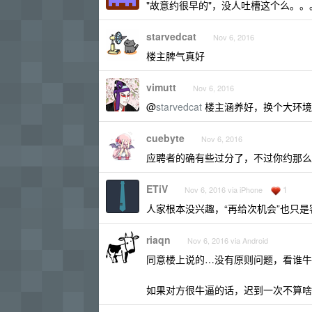
"故意约很早的"，没人吐槽这个么。。
starvedcat
Nov 6, 2016
楼主脾气真好
vimutt
Nov 6, 2016
@
starvedcat
楼主涵养好，换个大环境，
cuebyte
Nov 6, 2016
应聘者的确有些过分了，不过你约那么早
ETiV
1
Nov 6, 2016 via iPhone
人家根本没兴趣，“再给次机会”也只是
riaqn
Nov 6, 2016 via Android
同意楼上说的…没有原则问题，看谁牛
如果对方很牛逼的话，迟到一次不算啥