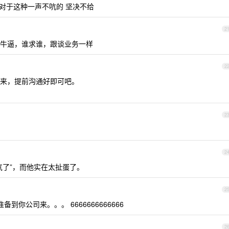
是对于这种一声不吭的 坚决不给
2
牛逼，谁求谁，跟谈业务一样
2
来，提前沟通好即可吧。
2
2
气了”，而他实在太扯蛋了。
2
到你公司来。。。 6666666666666
2