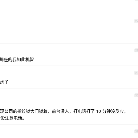
2
2
天蝎座的我如此机智
2
虑了
3
现公司的指纹锁大门锁着，前台没人，打电话打了 10 分钟没反应。
会没注意电话。
3