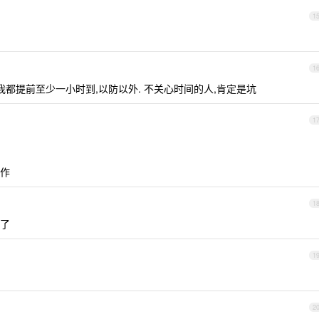
1
1
我都提前至少一小时到,以防以外. 不关心时间的人,肯定是坑
1
作
1
了
1
2