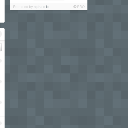
Promoted by
alphato1o
PRO
1
2
3
4