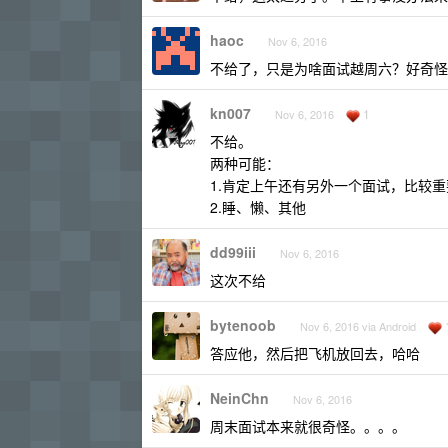
haoc
Nov 6, 2016
不给了，只是为啥面试越周六？好奇怪
kn007
1
Nov 6, 2016
不给。
两种可能：
1.肯定上午还有另外一个面试，比较
2.睡、懒、其他
dd99iii
Nov 6, 2016
这次不给
bytenoob
Nov 6, 2016 via Android
答应他，然后把飞机放回去，哈哈
NeinChn
Nov 6, 2016
周末面试本来就很奇怪。。。。