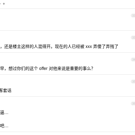
。。
3
3
还是楼主这样的人混得开。现在的人已经被 xxx 弄傻了弄残了
3
，想过你们的这个 offer 对他来说是重要的事么？
3
客套话
3
逼…
吧…