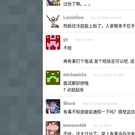
过份了啊。。。
LouisGuo
Nov 6, 2016 via iPad
热脸往冷屁股上贴了，人家根本不在乎
jjx
Nov 6, 2016
不给
再有事打个电话,发个短信总可以吧, 
michaelchs
Nov 6, 2016 via iPad
面试都好拼哦
7 点就起床
Shura
Nov 6, 2016 via Android
有事不知道提前通知一下吗？感觉这应
benson458
Nov 6, 2016
不给，这太过分了。早上有事没办法来