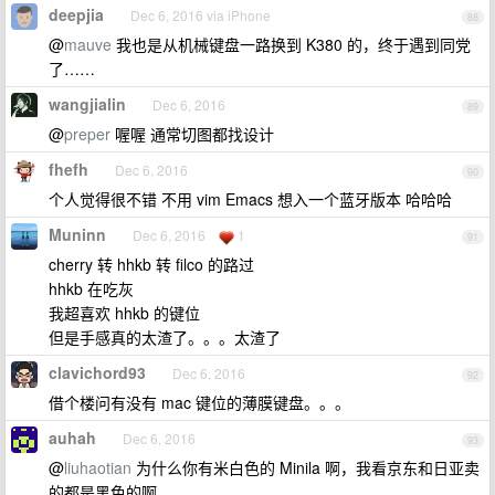
deepjia
Dec 6, 2016 via iPhone
88
@
mauve
我也是从机械键盘一路换到 K380 的，终于遇到同党
了……
wangjialin
Dec 6, 2016
89
@
preper
喔喔 通常切图都找设计
fhefh
Dec 6, 2016
90
个人觉得很不错 不用 vim Emacs 想入一个蓝牙版本 哈哈哈
Muninn
Dec 6, 2016
1
91
cherry 转 hhkb 转 filco 的路过
hhkb 在吃灰
我超喜欢 hhkb 的键位
但是手感真的太渣了。。。太渣了
clavichord93
Dec 6, 2016
92
借个楼问有没有 mac 键位的薄膜键盘。。。
auhah
Dec 6, 2016
93
@
liuhaotian
为什么你有米白色的 Minila 啊，我看京东和日亚卖
的都是黑色的啊