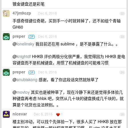
镀金键盘还是彩笔
47jm9ozp
Dec 6, 2016
22
手感奇怪键位奇葩，买到手一小时就转掉了，还不如组个青轴
GH60
preper
Dec 6, 2016
OP
23
@
lonelinsky
我目前还在用 sublime ，是不是暴露了什么。。
@
knightdf
HHKB 评价两极分化很严重，我觉得因为 HHKB 是电
容键盘而不是机械键盘，用惯了机械键盘的可能难习惯
preper
Dec 6, 2016
OP
24
@
anubiskong
感谢，看了你这段话突然就除草了
@
movtoy
其实也是被种草了，现在冷静下来还是觉得多体验几
种键盘再考虑 hhbk 吧，突然从几十块的键盘换成几千块的，就
算是个坑货也没法辨别。。
nicevar
Dec 6, 2016
1
25
楼主别冲动，可以找个先体验一下，很多人买了 HHKB 放在那
里吃灰的，想当然一部分程序员都不习惯，与 vim 没多大关系，