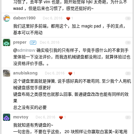
习惯了，去年学 vim 也是，刚开始觉得 hjkl 太奇葩，为什么不
wasd ，但是后来也习惯了，感觉还挺好的~
daben1990
Dec 6, 2016
1
18
我们这里好多前端，都用这个，加上 magic pad ，手的支点，
基本可以不用动
preper
Dec 6, 2016
OP
19
@
adminsvv
确实吸引我的只有样子，毕竟手感什么的不拿到手
里体验一下没法评价，而我连机械键盘都没用过，就算体验过也
没资格评价手感。。
anubiskong
Dec 6, 2016
1
20
这个键盘里面就是弹簧, 说手感好真的不敢苟同, 至少我个人用机
械键盘感觉手感更好
键盘布局之类感觉也就那么回事, 普通键盘改改也能有同样的效
果
总之没有买的必要
movtoy
Dec 6, 2016
1
21
我就知道有秀键盘的~
一句忠告，不要在乎这些， 20 块照样让你赢取白富美~彩笔用