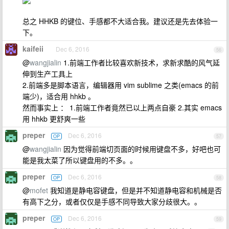
总之 HHKB 的键位、手感都不大适合我。建议还是先去体验一
下。
kaifeii
Dec 6, 2016
56
@
wangjialin
1.前端工作者比较喜欢新技术，求新求酷的风气延
伸到生产工具上
2.前端多是脚本语言，编辑器用 vim sublime 之类(emacs 的前
端少)，适合用 hhkb 。
然而事实上 ： 1.前端工作者竟然已以上两点自豪 2.其实 emacs
用 hhkb 更舒爽一些
preper
Dec 6, 2016
OP
57
@
wangjialin
因为觉得前端切页面的时候用键盘不多，好吧也可
能是我太菜了所以键盘用的不多。。
preper
Dec 6, 2016
OP
58
@
mofet
我知道是静电容键盘，但是并不知道静电容和机械是否
有高下之分，或者仅仅是手感不同导致大家分歧很大。。
preper
Dec 6, 2016
OP
59