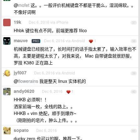
@
mofet
这。。一般评价机械键盘不都是干脆么，湿润绵软。。
不像好词啊
19k
Dec 6, 2016 via iPhone
37
Hhbk 键位有点不同，前端更推荐 filco
mauve
Dec 6, 2016 via Android
1
PRO
38
机械键盘已经脱坑了，长时间打的话手指太累了，输入效率也不
高，主要是键程太长了，对我来说， Mac 自带键盘就很舒服，
罗技 K380 正在路上
jyf007
Dec 6, 2016 via Android
39
@
flowerains
我是整天 linux 实体机的
andy0620
Dec 6, 2016
1
40
HHKB 必须啊！！
洒家前端一枚，全栈的路上。。
HHKB + vim 绝配，顺手到爆炸~
（刚刚拍的皂片，肿么上传。。。
sopato
Dec 6, 2016
41
ducky zero 也可以的啊，推荐一下。