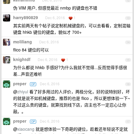
12
伪 VIM 用户, 但感觉最近 nmbp 的键盘也不错
harry890829
Dec 6, 2016
1
13
其实前两天有个帖子说定制机械键盘的，可以去看看，定制混轴
键盘 hhkb 键位的键盘，貌似才 700+
moliliang
Dec 6, 2016
14
flico 84 键位的可以
knightdf
Dec 6, 2016
1
15
为什么都说 hhkb 手感好?为什么我就不觉得...反而觉得手感很
差...声音还难听
preper
Dec 6, 2016
OP
16
@
zhiyul
看了好多用过的人评价，两极分化，好的说特别好，坏
的就是说不如机械键盘，推荐的也是 flico ，所以更想体验一下~
不过这么贵的键盘，就算找到线下店，店主也不一定忍心让你
敲。。
preper
Dec 6, 2016
OP
17
@
xiaocang
就是想体验一下奇葩的键位，趁着还年轻说不定就