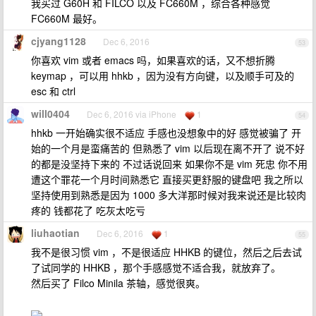
我买过 G60H 和 FILCO 以及 FC660M ，综合各种感觉
FC660M 最好。
cjyang1128
Dec 6, 2016
53
你喜欢 vim 或者 emacs 吗，如果喜欢的话，又不想折腾
keymap ，可以用 hhkb ，因为没有方向键，以及顺手可及的
esc 和 ctrl
will0404
Dec 6, 2016 via iPhone
1
54
hhkb 一开始确实很不适应 手感也没想象中的好 感觉被骗了 开
始的一个月是蛮痛苦的 但熟悉了 vim 以后现在离不开了 说不好
的都是没坚持下来的 不过话说回来 如果你不是 vim 死忠 你不用
遭这个罪花一个月时间熟悉它 直接买更舒服的键盘吧 我之所以
坚持使用到熟悉是因为 1000 多大洋那时候对我来说还是比较肉
疼的 钱都花了 吃灰太吃亏
liuhaotian
Dec 6, 2016
1
55
我不是很习惯 vim ，不是很适应 HHKB 的键位，然后之后去试
了试同学的 HHKB ，那个手感感觉不适合我，就放弃了。
然后买了 Filco Minila 茶轴，感觉很爽。