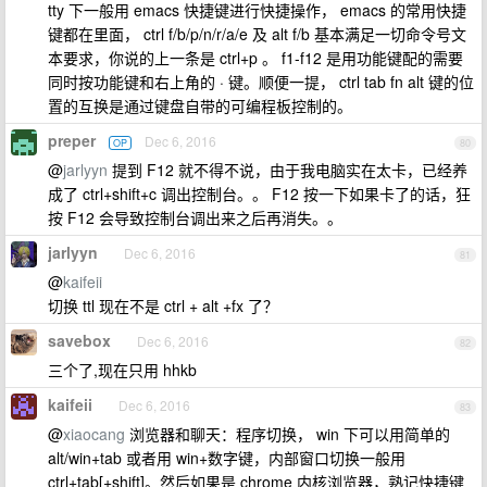
tty 下一般用 emacs 快捷键进行快捷操作， emacs 的常用快捷
键都在里面， ctrl f/b/p/n/r/a/e 及 alt f/b 基本满足一切命令号文
本要求，你说的上一条是 ctrl+p 。 f1-f12 是用功能键配的需要
同时按功能键和右上角的 · 键。顺便一提， ctrl tab fn alt 键的位
置的互换是通过键盘自带的可编程板控制的。
preper
Dec 6, 2016
OP
80
@
jarlyyn
提到 F12 就不得不说，由于我电脑实在太卡，已经养
成了 ctrl+shift+c 调出控制台。。 F12 按一下如果卡了的话，狂
按 F12 会导致控制台调出来之后再消失。。
jarlyyn
Dec 6, 2016
81
@
kaifeii
切换 ttl 现在不是 ctrl + alt +fx 了？
savebox
Dec 6, 2016
82
三个了,现在只用 hhkb
kaifeii
Dec 6, 2016
83
@
xiaocang
浏览器和聊天：程序切换， win 下可以用简单的
alt/win+tab 或者用 win+数字键，内部窗口切换一般用
ctrl+tab[+shift]。然后如果是 chrome 内核浏览器，熟记快捷键