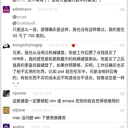
adminsvv
Dec 6, 2016
66
@
arcas
@
Guaidaodl
只是这么一说，道理确实是这样，我也没有这样做过。我的是在
V2 亏了 700 卖的。
songxinyingpg
Dec 6, 2016
3
67
兄弟，我也从没用过机械键盘，但是工作后攒了点钱就买了
HHKB ，我的感觉是和那款戴尔的经典键盘类似。但是买了之后
我真的更喜欢敲键盘了，如果你预算够，买吧。工作后确实也买
了些不实用的东西，比如 ps4 就在吃灰中，可是没啥好后悔
的，有些东西不买的话永远不知道适合不适合，就像谈恋爱一样
^_^
njutree
Dec 6, 2016
68
这款键盘一定要搭配 vim 或 emacs 否则你就会觉得很难用的
eijnew
Dec 6, 2016
69
mac 没问题 win 下使用很痛苦
sudoz
Dec 6, 2016
70