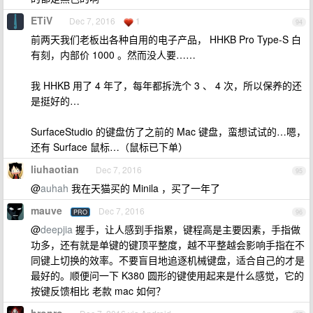
ETiV
Dec 7, 2016
1
94
前两天我们老板出各种自用的电子产品， HHKB Pro Type-S 白
有刻，内部价 1000 。然而没人要……
我 HHKB 用了 4 年了，每年都拆洗个 3 、 4 次，所以保养的还
是挺好的…
SurfaceStudio 的键盘仿了之前的 Mac 键盘，蛮想试试的…嗯，
还有 Surface 鼠标…（鼠标已下单）
liuhaotian
Dec 7, 2016
95
@
auhah
我在天猫买的 Minila ，买了一年了
mauve
Dec 7, 2016
PRO
96
@
deepjia
握手，让人感到手指累，键程高是主要因素，手指做
功多，还有就是单键的键顶平整度，越不平整越会影响手指在不
同键上切换的效率。不要盲目地追逐机械键盘，适合自己的才是
最好的。顺便问一下 K380 圆形的键使用起来是什么感觉，它的
按键反馈相比 老款 mac 如何？