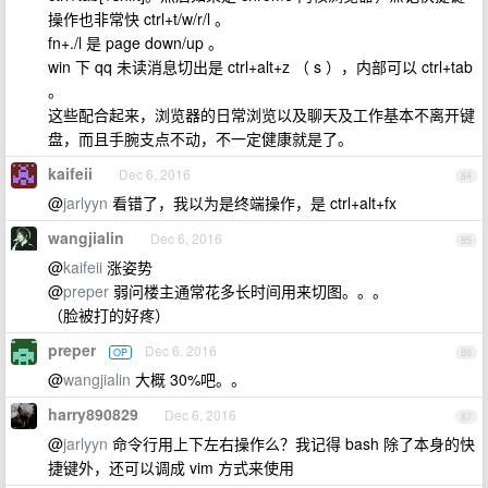
操作也非常快 ctrl+t/w/r/l 。
fn+./l 是 page down/up 。
win 下 qq 未读消息切出是 ctrl+alt+z （ s ），内部可以 ctrl+tab
。
这些配合起来，浏览器的日常浏览以及聊天及工作基本不离开键
盘，而且手腕支点不动，不一定健康就是了。
kaifeii
Dec 6, 2016
84
@
jarlyyn
看错了，我以为是终端操作，是 ctrl+alt+fx
wangjialin
Dec 6, 2016
85
@
kaifeii
涨姿势
@
preper
弱问楼主通常花多长时间用来切图。。。
（脸被打的好疼）
preper
Dec 6, 2016
OP
86
@
wangjialin
大概 30%吧。。
harry890829
Dec 6, 2016
87
@
jarlyyn
命令行用上下左右操作么？我记得 bash 除了本身的快
捷键外，还可以调成 vim 方式来使用