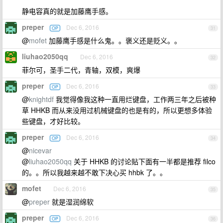
静电容真的就是加藤鹰手感。
preper
Dec 6, 2016
OP
31
@
mofet
加藤鹰手感是什么鬼。。褒义还是贬义。。
liuhao2050qq
Dec 6, 2016
32
菲尔可，圣手二代，青轴，双模，爽爆
preper
Dec 6, 2016
OP
33
@
knightdf
我觉得像我这种一直用烂键盘，工作两三年之后被种
草 HHKB 而从来没用过机械键盘的也是有的，所以更想多体验
些键盘，才好比较。
preper
Dec 6, 2016
OP
34
@
nicevar
@
liuhao2050qq
关于 HHKB 的讨论贴下面有一半都是推荐 filco
的。。所以我越来越不敢下决心买 hhbk 了。。
mofet
Dec 6, 2016
35
@
preper
就是湿润绵软
preper
Dec 6, 2016
OP
36