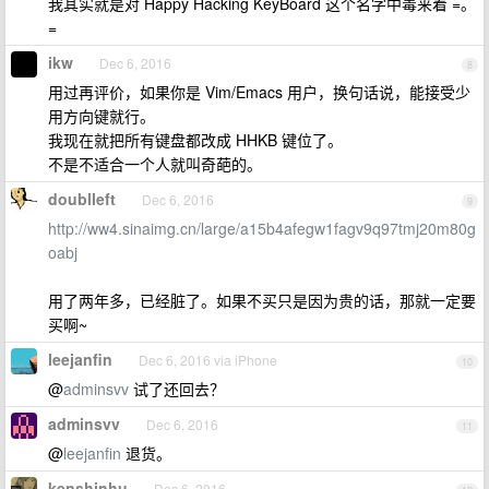
我其实就是对 Happy Hacking KeyBoard 这个名字中毒来着 =。
=
ikw
Dec 6, 2016
8
用过再评价，如果你是 Vim/Emacs 用户，换句话说，能接受少
用方向键就行。
我现在就把所有键盘都改成 HHKB 键位了。
不是不适合一个人就叫奇葩的。
doublleft
Dec 6, 2016
9
http://ww4.sinaimg.cn/large/a15b4afegw1fagv9q97tmj20m80g
oabj
用了两年多，已经脏了。如果不买只是因为贵的话，那就一定要
买啊~
leejanfin
Dec 6, 2016 via iPhone
10
@
adminsvv
试了还回去？
adminsvv
Dec 6, 2016
11
@
leejanfin
退货。
kenshinhu
Dec 6, 2016