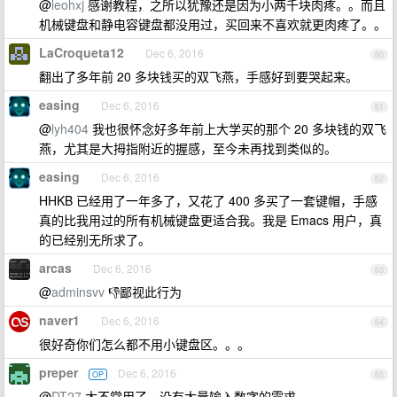
@
leohxj
感谢教程，之所以犹豫还是因为小两千块肉疼。。而且
机械键盘和静电容键盘都没用过，买回来不喜欢就更肉疼了。。
LaCroqueta12
Dec 6, 2016
60
翻出了多年前 20 多块钱买的双飞燕，手感好到要哭起来。
easing
Dec 6, 2016
61
@
lyh404
我也很怀念好多年前上大学买的那个 20 多块钱的双飞
燕，尤其是大拇指附近的握感，至今未再找到类似的。
easing
Dec 6, 2016
62
HHKB 已经用了一年多了，又花了 400 多买了一套键帽，手感
真的比我用过的所有机械键盘更适合我。我是 Emacs 用户，真
的已经别无所求了。
arcas
Dec 6, 2016
63
@
adminsvv
👎鄙视此行为
naver1
Dec 6, 2016
64
很好奇你们怎么都不用小键盘区。。。
preper
Dec 6, 2016
OP
65
@
DT27
太不常用了，没有大量输入数字的需求。。