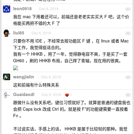
leon0918
Dec 6, 2016
47
我在 mac 下用着还可以，前端还是老老实实买大 F 吧，这个价
格能买两把不错的大 F 了
liul85
Dec 6, 2016
48
只要你不用 IDE ，不经常去按功能区 F 键 ，在 linux 或者 Mac
下工作，我觉得挺适合的。
我有一个 HHKB ，用了一年，觉得静电容不爽，于是买了一套
GH60 ，刷的 HHKB 布局，自己焊了青轴，现在用的很爽。
wangjialin
Dec 6, 2016
49
这和前端有什么特殊关系
Guaidaodl
Dec 6, 2016
1
50
跟做什么没有关系吧，键位习惯就好了。就算是普通的键盘我也
会把 Caps lock 改成 Ctrl 的。就是按 F*的功能键需要一直按着
Fn 。
不过说实话，手感上的话， HHKB 是属于比较轻的那种。我觉