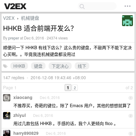
V2EX
机械键盘
›
HHKB 适合前端开发么？
By
preper
at Dec 6, 2016 · 24374 views
顺便问一下 HHKB 有线下店么？这么贵的键盘，不敲两下不能下定决
心买啊。。毕竟我连机械键盘都没用过
HHKB
键盘
下定决心
线下
147 replies
•
2016-12-08 19:43:46 +08:00
Page 1
1
of 2
2
xiaocang
Dec 6, 2016
1
不推荐买，奇葩的键位，除了 Emacs 用户，其他的想想就算了
zhiyul
Dec 6, 2016
2
用过几款包括 HHKB 。手感的话，我个人更倾向 flico 。
harry890829
Dec 6, 2016
3