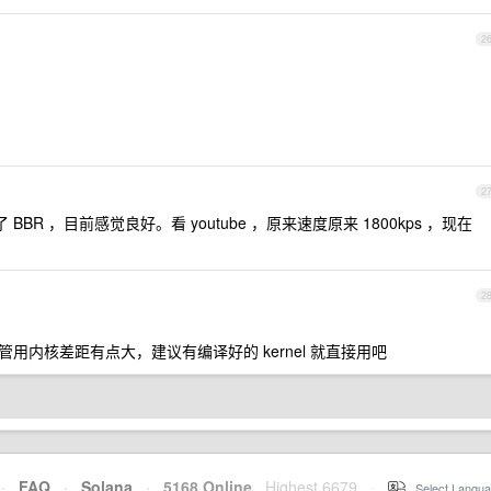
2
2
核，开了 BBR ，目前感觉良好。看 youtube ，原来速度原来 1800kps ，现在
2
 也不怎么管用内核差距有点大，建议有编译好的 kernel 就直接用吧
·
FAQ
·
Solana
·
5168 Online
Highest 6679
·
Select Langua