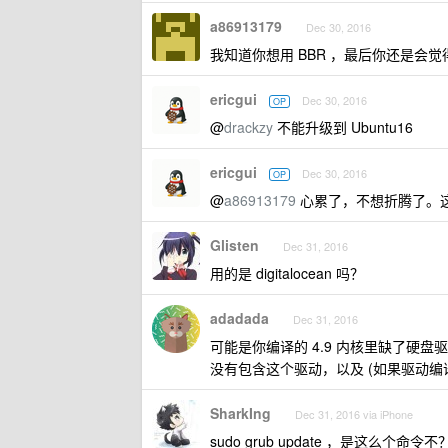
a86913179
Dec 30, 2016
我知道你想用 BBR ，最后你还是会觉
ericgui
Dec 30, 2016
OP
@
drackzy
不能升级到 Ubuntu16
ericgui
Dec 30, 2016
OP
@
a86913179
心累了，不想折腾了。这是
Glisten
Dec 31, 2016
用的是 digitalocean 吗？
adadada
Dec 31, 2016
可能是你编译的 4.9 内核里缺了硬盘驱
没有包含这个驱动，以及 (如果驱动编译成 m
SharkIng
Dec 31, 2016 via iPhone
sudo grub update ，是这么个命令不