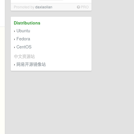
Promoted by
daxiaolian
PRO
Distributions
Ubuntu
›
Fedora
›
CentOS
›
中文资源站
网易开源镜像站
›