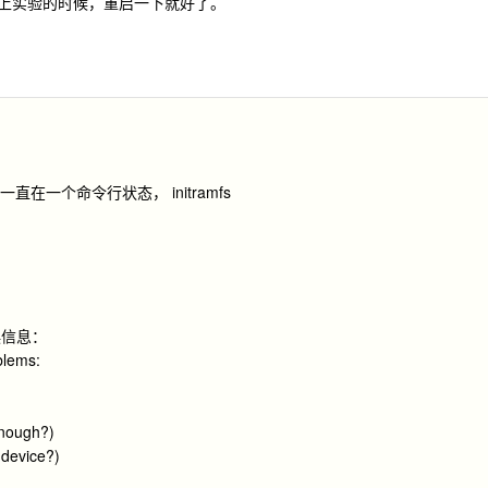
ox 上实验的时候，重启一下就好了。
直在一个命令行状态， initramfs
误信息：
blems:
enough?)
t device?)