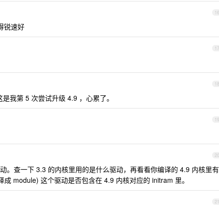
1
得锐速好
1
1
我第 5 次尝试升级 4.9 ，心累了。
1
2
动。查一下 3.3 的内核里用的是什么驱动，再看看你编译的 4.9 内核里有
odule) 这个驱动是否包含在 4.9 内核对应的 initram 里。
2
？