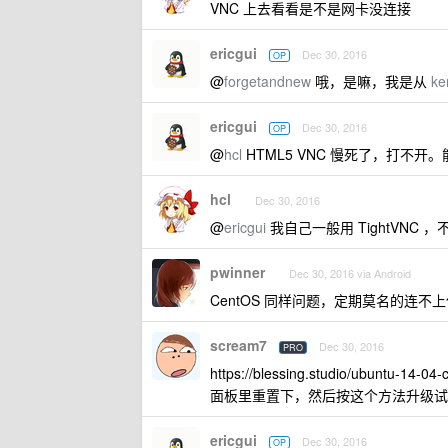
VNC 上去看看是不是网卡没连接
ericgui
Dec 30, 2016
OP
@
forgetandnew
哦，是嘛，我是从
ke
ericgui
Dec 30, 2016
OP
@
hcl
HTML5 VNC 慢死了，打不开。能
hcl
Dec 30, 2016
@
ericgui
我自己一般用 TightVNC
pwinner
Dec 30, 2016 via Android
CentOS 同样问题，定期莫名的连
scream7
Dec 30, 2016
PRO
https://blessing.studio/ubuntu-14-04-
面板里重置下，然后按这个方法升级试
ericgui
Dec 30, 2016
OP