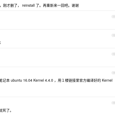
才删了， reinstall 了。再重新来一回吧。谢谢
1
1
C
1
1
笔记本 ubuntu 16.04 Kernel 4.4.0 ，用１楼链接里官方编译好的 Kernel
1
。就死了。