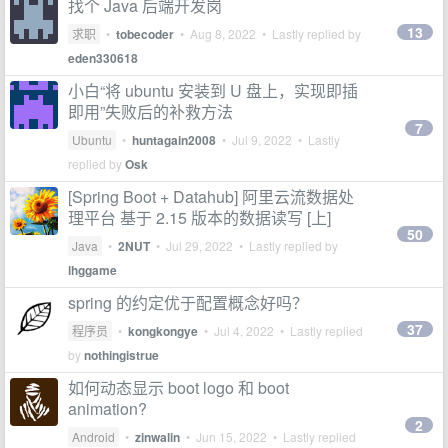
找个 Java 后端开发岗
13
求职
•
tobecoder
•
Aug 8, 2022
• Lastly replied by
eden330618
小白“将 ubuntu 安装到 U 盘上，实现即插
即用”失败后的补救方法
7
Ubuntu
•
huntagain2008
•
Jul 9, 2022
• Lastly
replied by
Osk
[Spring Boot + Datahub] 阿里云流数据处
理平台 基于 2.15 版本的数据读写 [上]
50
Java
•
2NUT
•
Jul 29, 2022
• Lastly replied by
lhggame
spring 的约定优于配置概念好吗？
37
程序员
•
kongkongye
•
Jul 4, 2022
• Lastly replied
by
nothingistrue
如何动态显示 boot logo 和 boot
animation?
2
Android
•
zinwalin
•
Jun 15, 2022
• Lastly replied