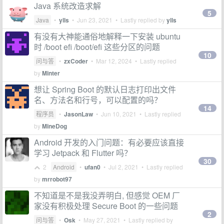
Java 系统改造求解
5
Java
•
ylls
•
Jun 23, 2021
• Lastly replied by
ylls
有没有大神能通俗地解释一下安装 ubuntu
时 /boot efi /boot/efi 这些分区的问题
10
问与答
•
zxCoder
•
Mar 12, 2024
• Lastly replied
by
Minter
想让 Spring Boot 的默认日志打印出文件
名、方法名和行号，可以配置的吗？
14
程序员
•
JasonLaw
•
Jun 10, 2021
• Lastly replied
by
MineDog
Android 开发的入门问题：有必要应该直接
学习 Jetpack 和 Flutter 吗？
30
2
Android
•
ufan0
•
Jul 2, 2021
• Lastly replied
by
mrrobot97
不知道是不是我没弄明白, 但感觉 OEM 厂
家没有积极处理 Secure Boot 的一些问题
2
问与答
•
Osk
•
May 27, 2021
• Lastly replied by