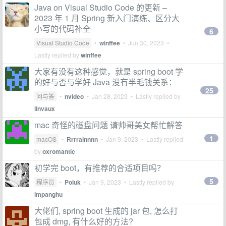
Java on Visual Studio Code 的更新 –
2023 年 1 月 Spring 新入门演练、区分大
小写的代码补全
6
Visual Studio Code
•
winffee
•
Jun 30, 2023
•
Lastly replied by
winffee
大家有没有这种感觉，就是 spring boot 学
的好与否与学好 Java 没有半毛钱关系：
25
问与答
•
nvideo
•
Jan 28, 2023
• Lastly replied by
linvaux
mac 奇怪的磁盘问题 请帅哥美女帮忙解答
1
macOS
•
Rrrrainnnn
•
Jan 9, 2023
• Lastly replied
by
oxromantic
初学完 boot，有推荐的合适项目吗？
5
程序员
•
Poluk
•
Jan 9, 2023
• Lastly replied by
impanghu
大佬们, spring boot 生成的 jar 包, 怎么打
包成 dmg, 有什么好的方法?