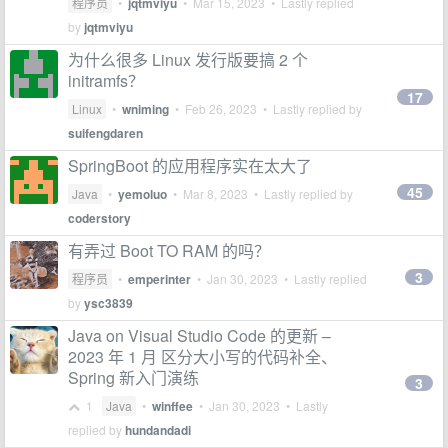
程序员
•
jqtmviyu
•
Mar 15, 2023
• Lastly replied
by
jqtmviyu
为什么很多 Linux 发行版要搞 2 个
initramfs？
17
Linux
•
wniming
•
Feb 26, 2023
• Lastly replied by
suifengdaren
SpringBoot 的应用程序实在太大了
45
Java
•
yemoluo
•
Mar 8, 2023
• Lastly replied by
coderstory
有弄过 Boot TO RAM 的吗？
3
程序员
•
emperinter
•
Jan 30, 2023
• Lastly replied
by
ysc3839
Java on Visual Studio Code 的更新 –
2023 年 1 月 区分大小写的代码补全、
Spring 新入门演练
3
1
Java
•
winffee
•
Jan 30, 2023
• Lastly
replied by
hundandadi