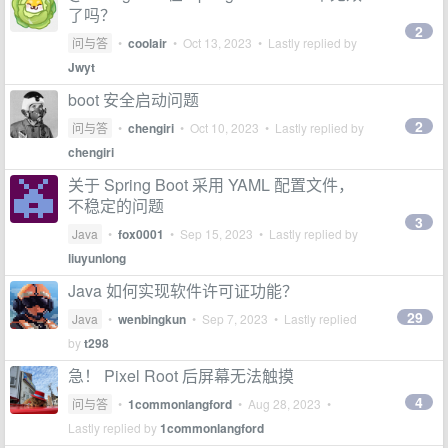
了吗？
2
问与答
•
coolair
•
Oct 13, 2023
• Lastly replied by
Jwyt
boot 安全启动问题
2
问与答
•
chengiri
•
Oct 10, 2023
• Lastly replied by
chengiri
关于 Spring Boot 采用 YAML 配置文件，
不稳定的问题
3
Java
•
fox0001
•
Sep 15, 2023
• Lastly replied by
liuyunlong
Java 如何实现软件许可证功能？
29
Java
•
wenbingkun
•
Sep 7, 2023
• Lastly replied
by
t298
急！ Pixel Root 后屏幕无法触摸
4
问与答
•
1commonlangford
•
Aug 28, 2023
•
Lastly replied by
1commonlangford