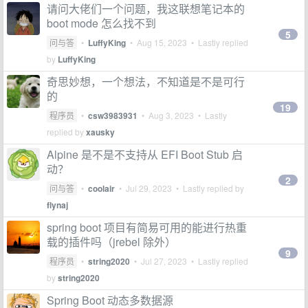
请问大佬们一个问题，我这联想笔记本的
boot mode 怎么找不到
5
问与答
•
LuffyKing
•
Aug 15, 2023
• Lastly replied
by
LuffyKing
奇思妙想，一个想法，不知道是不是可行
的
19
程序员
•
csw3983931
•
Aug 3, 2023
• Lastly
replied by
xausky
Alpine 是不是不支持从 EFI Boot Stub 启
动？
2
问与答
•
coolair
•
Jul 29, 2023
• Lastly replied by
flynaj
spring boot 项目有简易可用的能进行热重
载的插件吗（jrebel 除外）
9
程序员
•
string2020
•
Jul 27, 2023
• Lastly replied
by
string2020
Spring Boot 动态多数据源