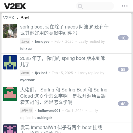
V2EX
Boot
›
spring boot 现在除了 nacos 阿波罗 还有什
么其他好用的类似中间件吗
10
Java
•
hengyee
•
Feb 7, 2025
• Lastly replied by
feitxue
2025 年了，你们的 spring boot 版本到哪
儿了
58
Java
•
ljzxloaf
•
Feb 15, 2025
• Lastly replied by
hydrionz
大佬们， Spring 和 Spring Boot 和 Spring
Cloud 这 3 个怎么学啊，是找开源项目跟
着实战吗，还是怎么学啊
48
程序员
•
helloword001
•
Oct 1, 2024
• Lastly
replied by
xubingok
发现 ImmortalWrt 似乎有两个 boot 挂载