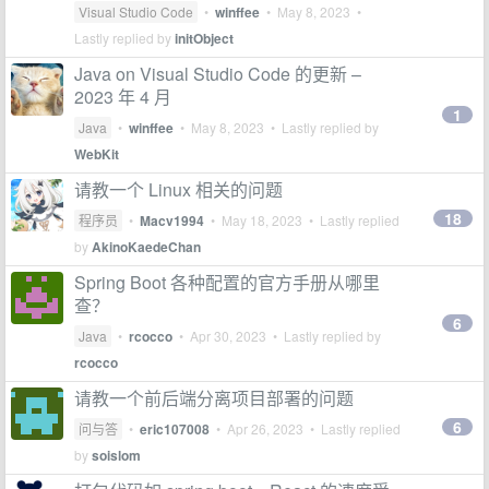
Visual Studio Code
•
winffee
•
May 8, 2023
•
Lastly replied by
initObject
Java on Visual Studio Code 的更新 –
2023 年 4 月
1
Java
•
winffee
•
May 8, 2023
• Lastly replied by
WebKit
请教一个 Linux 相关的问题
18
程序员
•
Macv1994
•
May 18, 2023
• Lastly replied
by
AkinoKaedeChan
Spring Boot 各种配置的官方手册从哪里
查？
6
Java
•
rcocco
•
Apr 30, 2023
• Lastly replied by
rcocco
请教一个前后端分离项目部署的问题
6
问与答
•
eric107008
•
Apr 26, 2023
• Lastly replied
by
soislom