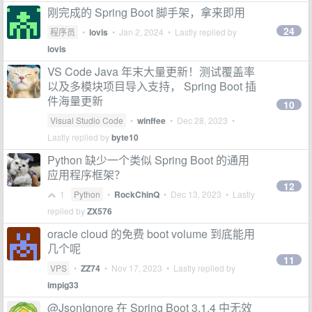
刚完成的 Spring Boot 脚手架，拿来即用
24
程序员
•
lovis
•
Jan 2, 2024
• Lastly replied by
lovis
VS Code Java 年末大量更新！测试覆盖率
以及多模块项目导入支持， Spring Boot 插
件海量更新
10
Visual Studio Code
•
winffee
•
Dec 28, 2023
•
Lastly replied by
byte10
Python 缺少一个类似 Spring Boot 的通用
应用程序框架？
12
1
Python
•
RockChinQ
•
Dec 13, 2023
• Lastly
replied by
ZX576
oracle cloud 的免费 boot volume 到底能用
几个呢
11
VPS
•
ZZ74
•
Nov 17, 2023
• Lastly replied by
impig33
@JsonIgnore 在 Spring Boot 3.1.4 中无效