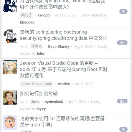
打包代码如 spring boot、React 的速度受
哪个硬件属性影响最大？
5
问与答
•
keroppi
•
Apr 19, 2023
• Lastly replied by
kkocdko
最新的 spring/spring boot/spring
security/spring cloud/spring data 中文文档
35
2
程序员
•
KevinBlandy
•
Aug 8, 2023
• Lastly
replied by
fulin
Java on Visual Studio Code 的更新 –
2023 年 3 月 基于云端的 Spring Boot 实时
数据可视化
Visual Studio Code
•
winffee
•
Apr 5, 2023
如何进行加密传输
35
1
Java
•
cynical666
•
Apr 7, 2023
• Lastly
replied by
layxy
请教关于使用 tar 还原系统的问题(主要是
关于 grub 引导)
5