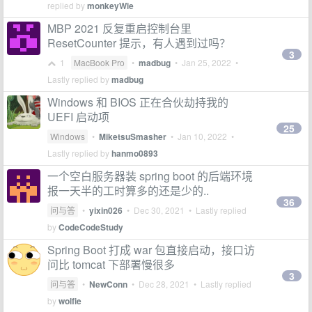
replied by
monkeyWie
MBP 2021 反复重启控制台里
ResetCounter 提示，有人遇到过吗？
3
1
MacBook Pro
•
madbug
•
Jan 25, 2022
•
Lastly replied by
madbug
Windows 和 BIOS 正在合伙劫持我的
UEFI 启动项
25
Windows
•
MiketsuSmasher
•
Jan 10, 2022
•
Lastly replied by
hanmo0893
一个空白服务器装 spring boot 的后端环境
报一天半的工时算多的还是少的..
36
问与答
•
yixin026
•
Dec 30, 2021
• Lastly replied
by
CodeCodeStudy
Spring Boot 打成 war 包直接启动，接口访
问比 tomcat 下部署慢很多
3
问与答
•
NewConn
•
Dec 28, 2021
• Lastly replied
by
wolfie