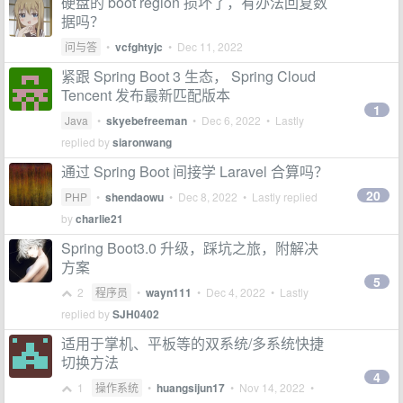
硬盘的 boot region 损坏了，有办法回复数
据吗？
问与答
•
vcfghtyjc
•
Dec 11, 2022
紧跟 Spring Boot 3 生态， Spring Cloud
Tencent 发布最新匹配版本
1
Java
•
skyebefreeman
•
Dec 6, 2022
• Lastly
replied by
siaronwang
通过 Spring Boot 间接学 Laravel 合算吗？
20
PHP
•
shendaowu
•
Dec 8, 2022
• Lastly replied
by
charlie21
Spring Boot3.0 升级，踩坑之旅，附解决
方案
5
2
程序员
•
wayn111
•
Dec 4, 2022
• Lastly
replied by
SJH0402
适用于掌机、平板等的双系统/多系统快捷
切换方法
4
1
操作系统
•
huangsijun17
•
Nov 14, 2022
•