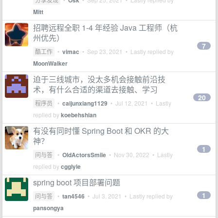
Osk
Mitt
招聘远程全职 1-4 年经验 Java 工程师（杭
州优先）
7
酷工作
•
vimac
•
Sep 23, 2021
• Lastly replied by
MoonWalker
迫于三线城市，没太多机会接触前沿技
术，有什么合适的渠道去接触、学习
20
程序员
•
caijunxiang1129
•
Jul 12, 2021
• Lastly
replied by
koebehshian
有没有同时懂 Spring Boot 和 OKR 的大
神？
1
问与答
•
OldActorsSmile
•
Nov 30, 2022
• Lastly
replied by
cgglyle
spring boot 项目部署问题
1
问与答
•
tan4546
•
Jul 3, 2021
• Lastly replied by
pansongya