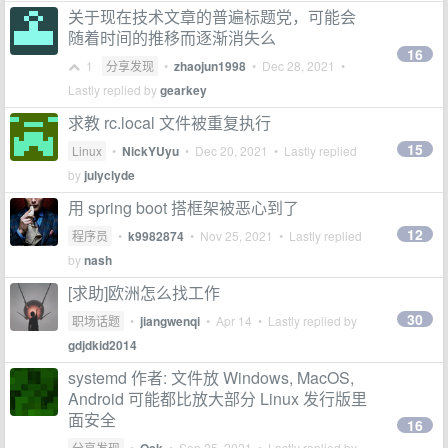
关于现在技术文章的普遍标题党，可能会
随着时间的推移而逐渐消失么
16
1
分享发现
•
zhaojun1998
•
Dec 28, 2021
•
Lastly replied by
gearkey
求教 rc.local 文件被重复执行
15
Linux
•
NickYUyu
•
Dec 20, 2021
• Lastly replied
by
julyclyde
用 spring boot 搭框架被恶心到了
12
程序员
•
k9982874
•
Nov 25, 2021
• Lastly replied
by
nash
[求助]欧洲怎么找工作
30
职场话题
•
jiangwenqi
•
Apr 14
• Lastly replied by
gdjdkid2014
systemd 作者: 文件放 Windows, MacOS,
Android 可能都比放大部分 Linux 发行版里
面安全
16
分享发现
•
•
Sep 25, 2021
• Lastly replied by