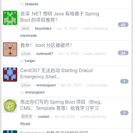
by
zinwalin
资深 .NET 想转 Java 有啥基于 Spring
Boot 的项目推荐？
45
Java
•
beyondex
•
Jun 16, 2022
• Lastly replied by
xiaomada
救命！ boot 分区被破坏！
24
Linux
•
outman87
•
Jun 13, 2022
• Lastly replied
by
kaiger
CentOS7 无法启动 Starting Dracut
Emergency Shell...
1
Linux
•
monzuguan
•
Apr 29, 2022
• Lastly replied
by
monzuguan
亮出你们写的 Spring Boot 项目（Blog、
CMS、Template 等等）给我学习学习
7
程序员
•
coolair
•
Apr 20, 2022
• Lastly replied by
iflyapi