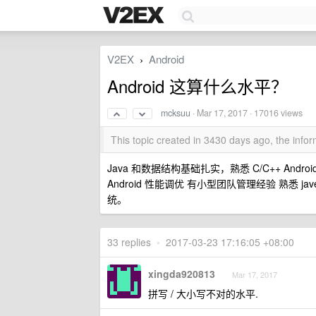
V2EX
Android
›
Android 这算什么水平？
mcksuu
·
Mar 17, 2017
· 17016 views
This topic created in 3430 days ago, the inf
Java 和数据结构基础扎实，熟悉 C/C++ Andr
Android 性能调优 有小型团队管理经验 熟悉 javeE
统。
33 replies
•
2017-03-23 17:16:05 +08:00
xingda920813
Mar 17, 2017
拼写 / 大小写不对的水平.