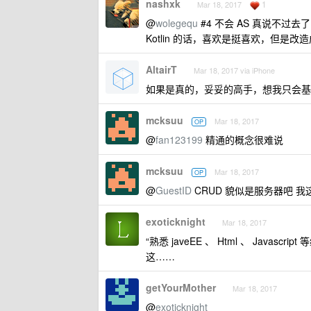
nashxk
1
Mar 18, 2017
@
wolegequ
#4 不会 AS 真说不过去
Kotlin 的话，喜欢是挺喜欢，但是
AltairT
Mar 18, 2017 via iPhone
如果是真的，妥妥的高手，想我只会基础的 
mcksuu
Mar 18, 2017
OP
@
fan123199
精通的概念很难说
mcksuu
Mar 18, 2017
OP
@
GuestID
CRUD 貌似是服务器吧 
exoticknight
Mar 18, 2017
“熟悉 javeEE 、 Html 、 Javascrip
这……
getYourMother
Mar 18, 2017
@
exoticknight