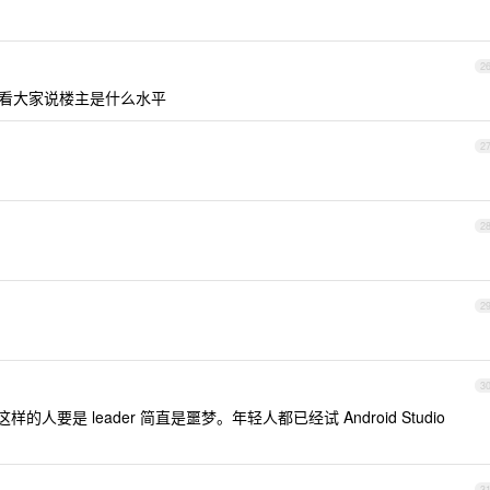
2
下看看大家说楼主是什么水平
2
2
2
3
样的人要是 leader 简直是噩梦。年轻人都已经试 Android Studio
3