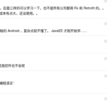
2
了，后面三样的可以学习一下，也不是所有公司都用 Rx 和 Retrofit 的。。
改造成本有点大，还没使用。。
2
Android ，复杂点就不懂了。 JavaEE 才刚开始学……
2
2
我这拖控件也不会呢
2
t 等编程语言”
2