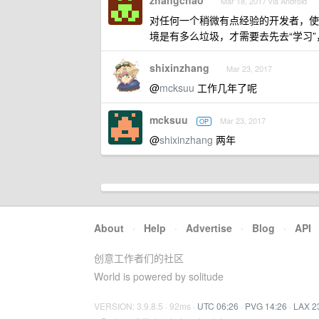
zhangchao
Mar 18, 2017 via Android
对任何一个稍微有点经验的开发者，使
境是有多么垃圾，才需要去先去“学习
shixinzhang
Mar 23, 2017
@
mcksuu
工作几年了呢
mcksuu
Mar 23, 2017
OP
@
shixinzhang
两年
About
·
Help
·
Advertise
·
Blog
·
API
创意工作者们的社区
World is powered by solitude
VERSION: 3.9.8.5 · 92ms ·
UTC 06:26
·
PVG 14:26
·
LAX 2