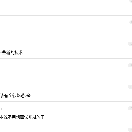
1
有一些新的技术
1
1
有个很熟悉.😂
1
1
io 基本就不用想面试能过的了...
1