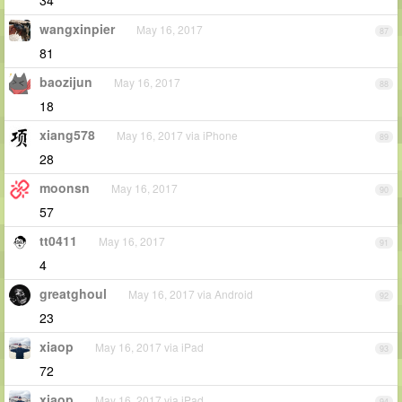
34
wangxinpier
May 16, 2017
87
81
baozijun
May 16, 2017
88
18
xiang578
May 16, 2017 via iPhone
89
28
moonsn
May 16, 2017
90
57
tt0411
May 16, 2017
91
4
greatghoul
May 16, 2017 via Android
92
23
xiaop
May 16, 2017 via iPad
93
72
xiaop
May 16, 2017 via iPad
94