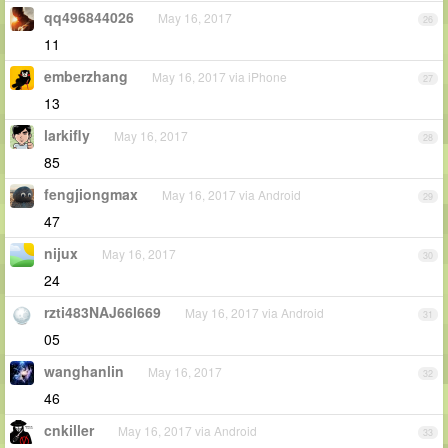
qq496844026
May 16, 2017
26
11
emberzhang
May 16, 2017 via iPhone
27
13
larkifly
May 16, 2017
28
85
fengjiongmax
May 16, 2017 via Android
29
47
nijux
May 16, 2017
30
24
rzti483NAJ66l669
May 16, 2017 via Android
31
05
wanghanlin
May 16, 2017
32
46
cnkiller
May 16, 2017 via Android
33