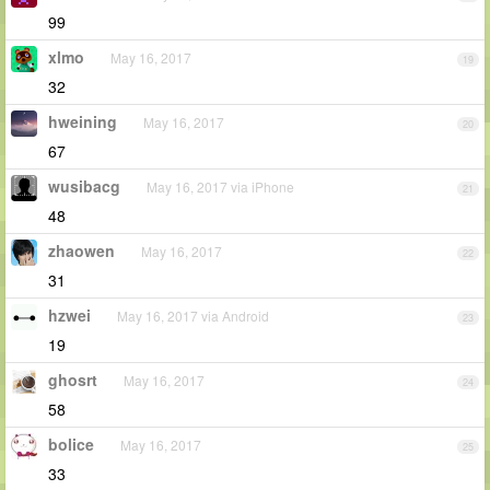
99
xlmo
May 16, 2017
19
32
hweining
May 16, 2017
20
67
wusibacg
May 16, 2017 via iPhone
21
48
zhaowen
May 16, 2017
22
31
hzwei
May 16, 2017 via Android
23
19
ghosrt
May 16, 2017
24
58
bolice
May 16, 2017
25
33