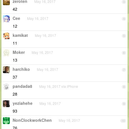
zeroten
May 16, 2017
3
42
Cee
May 16, 2017
4
12
kamikat
May 16, 2017
5
11
Moker
May 16, 2017
6
13
harchiko
May 16, 2017
7
37
pandada8
May 16, 2017 via iPhone
8
28
yeziahehe
May 16, 2017
9
93
NonClockworkChen
May 16, 2017
10
76