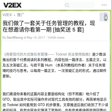
V2EX
推广
›
我们做了一套关于任务管理的教程，现
在想邀请你看第一期 [抽奖送 5 套]
By
SamWanng
at May 16, 2017 · 10406 views
《用更现代的方式做任务管理—— Todoist 完全使用指南》
是少数派
推出的首个付费阅读的系列教程，内容包括一篇序言、五篇正文，以
及五次答疑汇总，与若干篇 Hum （本系列教程的作者）关于任务管
理的技巧与思考。以每周一篇正文、一次答疑汇总的形式，通过邮件
更新。
我们邀请你来看的这篇内容主要是结构化（但不照搬）地介绍了
GTD，取出其中实际可操作并对现代工具有效的部分，再简单地显示
出 Todoist 如何套用到 GTD 的步骤里。文章推送后我们收到了不少读
者的好评，有夸内容充实理清了思路的，也有夸单看排版就值回票价