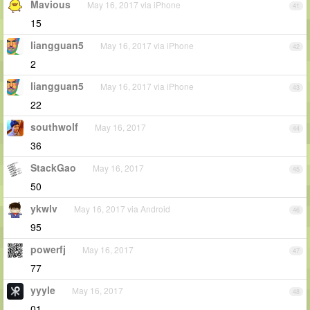
Mavious
May 16, 2017 via iPhone
41
15
liangguan5
May 16, 2017 via iPhone
42
2
liangguan5
May 16, 2017 via iPhone
43
22
southwolf
May 16, 2017
44
36
StackGao
May 16, 2017
45
50
ykwlv
May 16, 2017 via Android
46
95
powerfj
May 16, 2017
47
77
yyyle
May 16, 2017
48
01