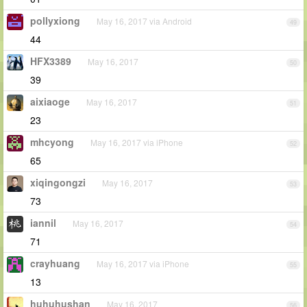
pollyxiong
May 16, 2017 via Android
49
44
HFX3389
May 16, 2017
50
39
aixiaoge
May 16, 2017
51
23
mhcyong
May 16, 2017 via iPhone
52
65
xiqingongzi
May 16, 2017
53
73
iannil
May 16, 2017
54
71
crayhuang
May 16, 2017 via iPhone
55
13
huhuhushan
May 16, 2017
56