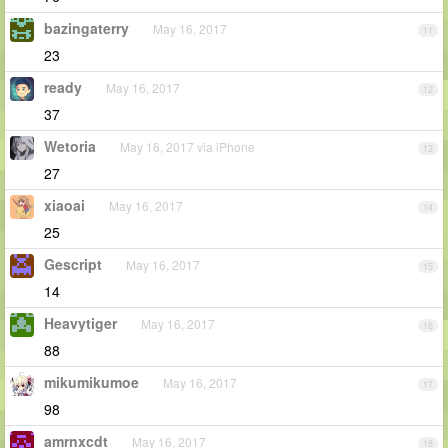
bazingaterry
May 16, 2017
11
23
ready
May 16, 2017
12
37
Wetoria
May 16, 2017 via iPhone
13
27
xiaoai
May 16, 2017
14
25
Gescript
May 16, 2017
15
14
Heavytiger
May 16, 2017
16
88
mikumikumoe
May 16, 2017
17
98
amrnxcdt
May 16, 2017
18