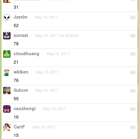
31
Jzer0n
May 16, 2017
57
52
sunsai
May 16, 2017 via Android
58
78
cloudhuang
May 16, 2017
59
21
wklken
May 16, 2017
60
76
iluhcm
May 16, 2017
61
55
caozhengi
May 16, 2017
62
16
CartF
May 16, 2017
63
15