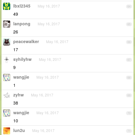
lbxl2345
May 16, 2017
64
49
lanpong
May 16, 2017
65
26
peacewalker
May 16, 2017
66
17
syhilyhw
May 16, 2017
67
9
wangjie
May 16, 2017
68
1
zyhw
May 16, 2017
69
38
wangjie
May 16, 2017
70
10
lun2u
May 16, 2017
71