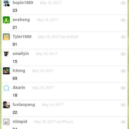
hepin1989
May 16, 2017
79
23
ansheng
May 16, 2017
80
21
Tyler1989
May 16, 2017 via Android
81
91
smallyin
May 16, 2017
82
15
h3nng
May 16, 2017
83
69
Akarin
May 16, 2017
84
18
fuxiaopang
May 16, 2017
85
22
nlimpid
May 16, 2017 via iPhone
86