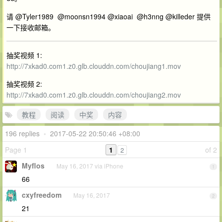
请 @Tyler1989 @moonsn1994 @xiaoai @h3nng @killeder 提供
一下接收邮箱。
抽奖视频 1:
http://7xkad0.com1.z0.glb.clouddn.com/choujiang1.mov
抽奖视频 2:
http://7xkad0.com1.z0.glb.clouddn.com/choujiang2.mov
教程
阅读
中奖
内容
196 replies
•
2017-05-22 20:50:46 +08:00
Page 1
1
of 2
2
Myflos
May 16, 2017 via iPhone
1
66
cxyfreedom
May 16, 2017
2
21