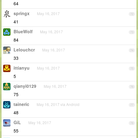
64
springx
May 16, 2017
72
41
BlueWolf
May 16, 2017
73
84
Lelouchcr
May 16, 2017
74
33
ittianyu
May 16, 2017
75
5
qianyi0129
May 16, 2017
76
75
taineric
May 16, 2017 via Android
77
48
GiL
May 16, 2017
78
55