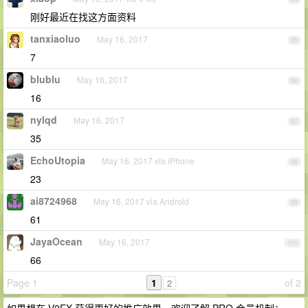
刚好最近在找这方面资料
tanxiaoluo
May 16, 2017
95
7
blublu
May 16, 2017
96
16
nylqd
May 16, 2017
97
35
EchoUtopia
May 16, 2017 via iPhone
98
23
ai8724968
May 16, 2017 via Android
99
61
JayaOcean
May 16, 2017
100
66
Page 1
1
of 2
2