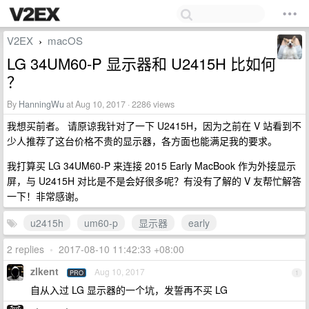
V2EX
macOS
›
LG 34UM60-P 显示器和 U2415H 比如何
？
By
HanningWu
at Aug 10, 2017 · 2286 views
我想买前者。 请原谅我针对了一下 U2415H，因为之前在 V 站看到不
少人推荐了这台价格不贵的显示器，各方面也能满足我的要求。
我打算买 LG 34UM60-P 来连接 2015 Early MacBook 作为外接显示
屏，与 U2415H 对比是不是会好很多呢？有没有了解的 V 友帮忙解答
一下！非常感谢。
u2415h
um60-p
显示器
early
2 replies
•
2017-08-10 11:42:33 +08:00
zlkent
Aug 10, 2017
PRO
1
自从入过 LG 显示器的一个坑，发誓再不买 LG