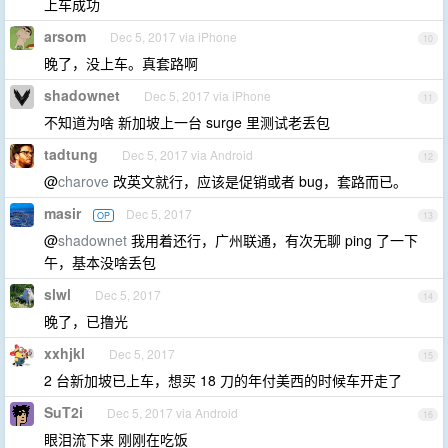
上车成功
arsom
Dec 5, 2017 via iPhone
10
晚了，没上车。真套路啊
shadownet
Dec 5, 2017 via iPhone
11
不知道为啥 新加坡上一台 surge 里测试老丢包
tadtung
Dec 5, 2017 via Android
12
@
charove
改英文就行，应该是促销或者 bug，套路而已。
masir
Dec 5, 2017
OP
13
@
shadownet
我用着还行，广州联通，有次无聊 ping 了一下
午，基本没啥丢包
slwl
Dec 5, 2017
14
晚了，已撸光
xxhjkl
Dec 5, 2017
15
2 台新加坡已上车，想买 18 刀的年付美西的时候车开走了
SuT2i
Dec 5, 2017 via Android
16
眼泪流下来 刚刚在吃饭