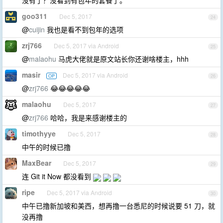
没有了？没看到有包年的套餐了。
goo311
Dec 5, 2017
24
@
cuijin
我也是看不到包年的选项
zrj766
Dec 5, 2017 via Android
25
@
malaohu
马虎大佬就是原文站长你还谢啥楼主，hhh
masir
Dec 5, 2017 via Android
OP
26
@
zrj766
😂😂😂😂😂
malaohu
Dec 5, 2017
27
@
zrj766
哈哈，我是来感谢楼主的
timothyye
Dec 5, 2017
28
中午的时候已撸
MaxBear
Dec 5, 2017
29
连 Git it Now 都没看到
ripe
Dec 5, 2017 via Android
30
中午已撸新加坡和美西，想再撸一台悉尼的时候说要 51 刀，就
没再撸