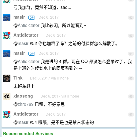
亏我加群，竟然不知道，sad...
masir
Dec 6, 2017
OP
52
@
Antidictator
我比较闲，所以能看到~
Antidictator
Dec 6, 2017
53
@
masir
#52 你也加群了吗？之前的付费群怎么解散了。
masir
Dec 6, 2017
OP
54
@
Antidictator
我是进的 4 群。现在 QQ 都没怎么登录过了，我
是上班的时候划水上的网页看到的~~
Tink
Dec 6, 2017 via iPhone
55
末班车赶上
xiaosong
Dec 6, 2017 via iPhone
56
@
zhr0769
已租，不好意思
Antidictator
Dec 6, 2017
57
@
masir
#54 哦哦。是不是也是禁言状态的
Recommended Services