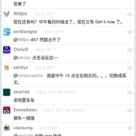
苦晕了
Willjim
Dec 5, 2017
37
现在还有吗？中午看的时候没了，现在又有 Get it now 了。
avrillavigne
Dec 5, 2017
38
@
Willjim
#37 然鹅点不了
Christli
Dec 5, 2017
39
@
sdrzlyz
点击没反应~~
sdrzlyz
Dec 5, 2017
40
@
christmaschn
我是中午 12 点左右购买的。。。切换成英
文。
zhr0769
Dec 5, 2017 via iPhone
41
求闲置车车
EmmaSwan
Dec 5, 2017 via Android
42
損失一個億
xiaosong
Dec 5, 2017
43
@
zhr0769
出租 root 账号