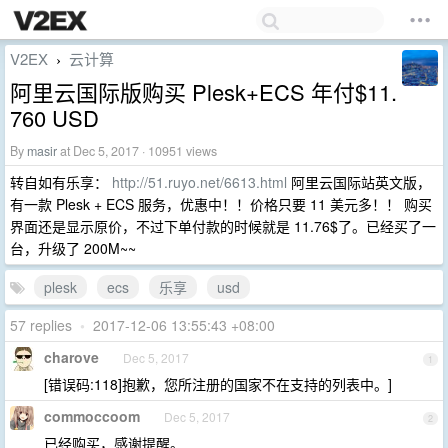
V2EX
云计算
›
阿里云国际版购买 Plesk+ECS 年付$11.
760 USD
By
masir
at Dec 5, 2017 · 10951 views
转自如有乐享：
http://51.ruyo.net/6613.html
阿里云国际站英文版，
有一款 Plesk + ECS 服务，优惠中！！价格只要 11 美元多！！ 购买
界面还是显示原价，不过下单付款的时候就是 11.76$了。已经买了一
台，升级了 200M~~
plesk
ecs
乐享
usd
57 replies
•
2017-12-06 13:55:43 +08:00
charove
Dec 5, 2017
1
[错误码:118]抱歉，您所注册的国家不在支持的列表中。]
commoccoom
Dec 5, 2017
2
已经购买，感谢提醒。