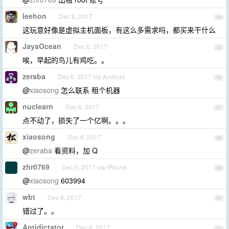
leehon
Dec 6, 2017
44
这玩意好像是虚拟主机面板，有这么多需求吗，都买来干什么
JayaOcean
Dec 6, 2017
45
唉，早起的鸟儿有鸡吃。。
zeraba
Dec 6, 2017 via Android
46
@
xiaosong
怎么联系 租个机器
nuclearn
Dec 6, 2017
47
点不动了，损失了一个亿啊。。。
xiaosong
Dec 6, 2017
48
@
zeraba
看资料，加 Q
zhr0769
Dec 6, 2017 via iPhone
49
@
xiaosong
603994
wbt
Dec 6, 2017
50
错过了。。
Antidictator
Dec 6, 2017
51