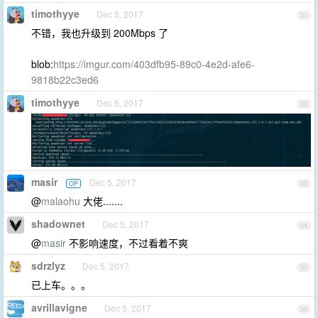
timothyye
Dec 5, 2017
31
不错，我也升级到 200Mbps 了
blob:
https://imgur.com/403dfb95-89c0-4e2d-afe6-
9818b22c3ed6
timothyye
Dec 5, 2017
32
masir
Dec 5, 2017
OP
33
@
malaohu
大佬.......
shadownet
Dec 5, 2017
34
@
masir
不影响速度，不过看着不爽
sdrzlyz
Dec 5, 2017
35
已上车。。。
avrillavigne
Dec 5, 2017
36