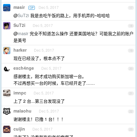
masir
Dec 5, 2017
OP
17
@
SuT2i
我是去吃午饭的路上，用手机弄的~哈哈哈
SuT2i
Dec 5, 2017
18
@
masir
完全不知道怎么操作 还要美国地址？可能我之前的账户
是美号
harker
Dec 5, 2017
19
现在已经没了，根本点不了
exch4nge
Dec 5, 2017
20
感谢楼主，刚才成功购买新加坡一台。
不过再想买一台的时候，车已经开走了……
imnpc
Dec 5, 2017
21
上了 2 台...第三台发现没了
malaohu
Dec 5, 2017
22
谢谢楼主！已撸 1 台！！！
cuijin
Dec 5, 2017
23