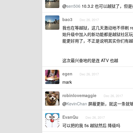
@
sen506
10.3.2 也可以越狱了，但
bao3
Dec 26, 2017
我也在等越狱，这几天激动地不停刷 red
始升级中加入的新功能都是越狱社区玩
能更好用了，不正是说明其实你们有越
这次最兴奋地的是连 ATV 也越
egen
Dec 26, 2017
mark
robinlovemaggie
Dec 26, 2017
@
KevinChan
屏蔽更新，就这一条就
EvanQu
Dec 26, 2017
可以把的我 5s 越狱然后 降级吗