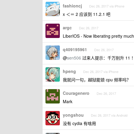
fashioncj
Dec 26, 2017 via iPhone
x ＜＝ 2 应该到 11.2.1 吧
argc
Dec 26, 2017
LiberIOS - Now liberating pretty m
q409195961
Dec 26, 2017
@
sen506
过来人提示：千万别升 11 
hpeng
Dec 26, 2017 via iPhone
我就问一句，越狱能锁 cpu 频率吗？
Couragenero
Dec 26, 2017
Mark
yongshou
Dec 26, 2017 via Android
没有 cydia 有啥用