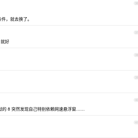
3
条件，就去换了。
3
 就好
3
3
4
天没越狱的 8 突然发现自己特别依赖网速悬浮窗……
4