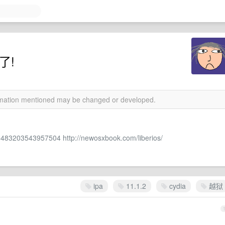
来了!
ormation mentioned may be changed or developed.
945483203543957504
http://newosxbook.com/liberios/
ipa
11.1.2
cydia
越狱