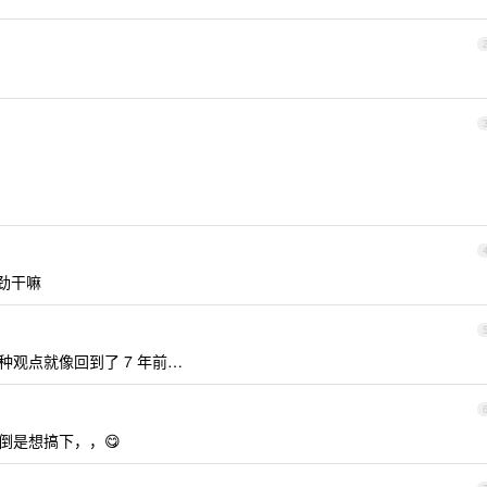
这劲干嘛
这种观点就像回到了 7 年前…
越狱倒是想搞下，，😋