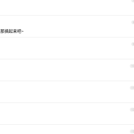
那搞起来吧~
1
1
1
1