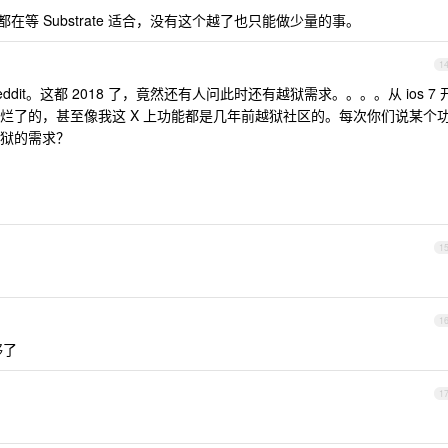
是都在等 Substrate 适合，没有这个越了也只能做少量的事。
1
dit。这都 2018 了，竟然还有人问此时还有越狱需求。。。。从 ios 7 
烂了的，甚至像我这 X 上功能都是几年前越狱社区的。每次你们说某个
狱的需求？
1
1
够了
1