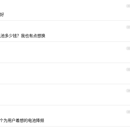
3
好
3
re 换电池多少钱？我也有点想换
3
3
3
3
下那个为用户着想的电池降频