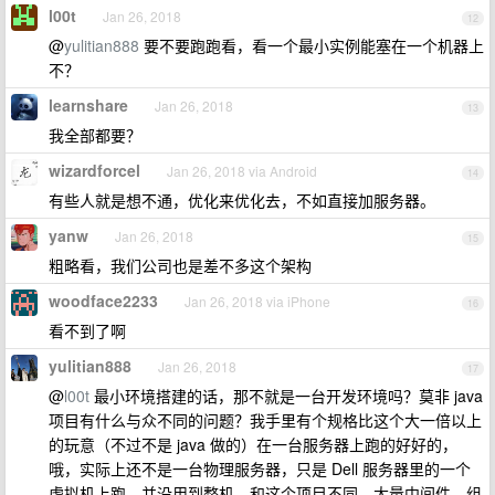
l00t
Jan 26, 2018
12
@
yulitian888
要不要跑跑看，看一个最小实例能塞在一个机器上
不？
learnshare
Jan 26, 2018
13
我全部都要？
wizardforcel
Jan 26, 2018 via Android
14
有些人就是想不通，优化来优化去，不如直接加服务器。
yanw
Jan 26, 2018
15
粗略看，我们公司也是差不多这个架构
woodface2233
Jan 26, 2018 via iPhone
16
看不到了啊
yulitian888
Jan 26, 2018
17
@
l00t
最小环境搭建的话，那不就是一台开发环境吗？莫非 java
项目有什么与众不同的问题？我手里有个规格比这个大一倍以上
的玩意（不过不是 java 做的）在一台服务器上跑的好好的，
哦，实际上还不是一台物理服务器，只是 Dell 服务器里的一个
虚拟机上跑，并没用到整机。和这个项目不同，大量中间件、组