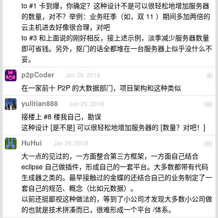
to #1 卡到爆，你确定？这种设计不是可以很轻松地增加服务器
的数量，对不？举例：业务旺季（如，双 11 ）期间多加两倍的
云主机进去好像很合理，对吧
to #3 和上面说的刚好相反，接上述示例，淡季减少服务器数量
即可省钱。另外，抠门的话全都堆在一台服务器上似乎没什么不
妥。
p2pCoder
Jan 26, 2018
9
在一家前十 P2P 的大数据部门，项目架构和这种类似
yulitian888
Jan 26, 2018
10
接楼上 #8 楼我自己，勘误
这种设计 [是不是] 可以很轻松地增加服务器的 [数量？对吧！]
HuHui
Jan 26, 2018
11
大一点的见过的，一方面整合第三方框架，一方面自己结合
eclipse 自己做插件，形成自己的一套平台。大多数都带有代码
生成器之类的。最早接触过的金蝶的还结合自己的业务制定了一
套自己的规范、概念（比如元数据）。
以前还挺鄙视这种做法的，等到了小公司才发现大多数小公司做
的也就是技术拼凑而已，很难形成一个平台 /体系。