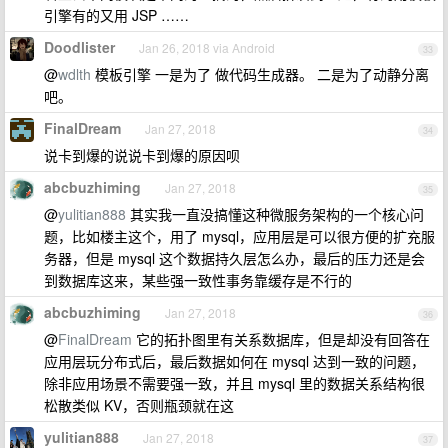
引擎有的又用 JSP ……
Doodlister
Jan 26, 2018 via Android
33
@
wdlth
模板引擎 一是为了 做代码生成器。 二是为了动静分离
吧。
FinalDream
Jan 27, 2018
34
说卡到爆的说说卡到爆的原因呗
abcbuzhiming
Jan 27, 2018
35
@
yulitian888
其实我一直没搞懂这种微服务架构的一个核心问
题，比如楼主这个，用了 mysql，应用层是可以很方便的扩充服
务器，但是 mysql 这个数据持久层怎么办，最后的压力还是会
到数据库这来，某些强一致性事务靠缓存是不行的
abcbuzhiming
Jan 27, 2018
36
@
FinalDream
它的拓扑图里有关系数据库，但是却没有回答在
应用层玩分布式后，最后数据如何在 mysql 达到一致的问题，
除非应用场景不需要强一致，并且 mysql 里的数据关系结构很
松散类似 KV，否则瓶颈就在这
yulitian888
Jan 27, 2018
37