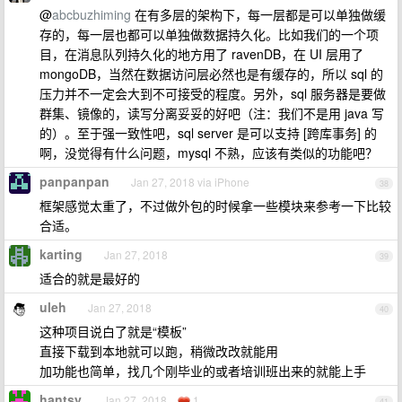
@
abcbuzhiming
在有多层的架构下，每一层都是可以单独做缓
存的，每一层也都可以单独做数据持久化。比如我们的一个项
目，在消息队列持久化的地方用了 ravenDB，在 UI 层用了
mongoDB，当然在数据访问层必然也是有缓存的，所以 sql 的
压力并不一定会大到不可接受的程度。另外，sql 服务器是要做
群集、镜像的，读写分离妥妥的好吧（注：我们不是用 java 写
的）。至于强一致性吧，sql server 是可以支持 [跨库事务] 的
啊，没觉得有什么问题，mysql 不熟，应该有类似的功能吧？
panpanpan
Jan 27, 2018 via iPhone
38
框架感觉太重了，不过做外包的时候拿一些模块来参考一下比较
合适。
karting
Jan 27, 2018
39
适合的就是最好的
uleh
Jan 27, 2018
40
这种项目说白了就是“模板”
直接下载到本地就可以跑，稍微改改就能用
加功能也简单，找几个刚毕业的或者培训班出来的就能上手
hantsy
Jan 27, 2018
1
41