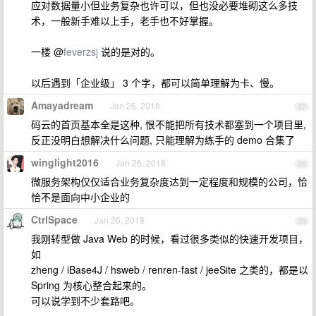
应对数据量小但业务复杂也许可以，但也没必要堆砌这么多技
术，一般新手难以上手，老手也不好掌握。
一楼 @
feverzsj
说的是对的。
以后遇到「企业级」 3 个字，都可以简单理解为卡、慢。
Amayadream
Jan 26, 2018
27
码云的首页基本全是这种, 恨不能把所有技术都塞到一个项目里,
反正没明白想解决什么问题, 只能理解为练手的 demo 合集了
winglight2016
Jan 26, 2018
28
微服务架构仅仅适合业务复杂度达到一定程度和规模的公司，恰
恰不是面向中小企业的
CtrlSpace
Jan 26, 2018
29
我刚转型做 Java Web 的时候，看过很多类似的快速开发项目，
如
zheng / iBase4J / hsweb / renren-fast / jeeSite 之类的，都是以
Spring 为核心整合起来的。
可以说学到不少套路吧。