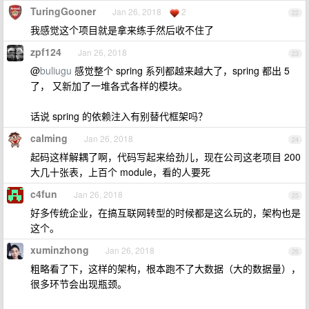
TuringGooner
Jan 26, 2018
2
22
我感觉这个项目就是拿来练手然后收不住了
zpf124
Jan 26, 2018
23
@
buliugu
感觉整个 spring 系列都越来越大了，spring 都出 5
了， 又新加了一堆各式各样的模块。
话说 spring 的依赖注入有别替代框架吗？
calming
Jan 26, 2018
24
起码这样解耦了啊，代码写起来给劲儿，现在公司这老项目 200
大几十张表，上百个 module，看的人要死
c4fun
Jan 26, 2018
25
好多传统企业，在搞互联网转型的时候都是这么玩的，架构也是
这个。
xuminzhong
Jan 26, 2018
26
粗略看了下，这样的架构，根本跑不了大数据（大的数据量），
很多环节会出现瓶颈。