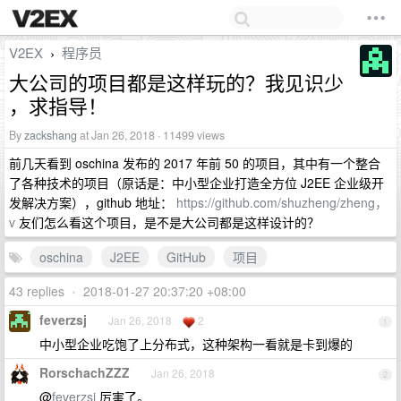
V2EX
程序员
›
大公司的项目都是这样玩的？我见识少
，求指导！
By
zackshang
at Jan 26, 2018 · 11499 views
前几天看到 oschina 发布的 2017 年前 50 的项目，其中有一个整合
了各种技术的项目（原话是：中小型企业打造全方位 J2EE 企业级开
发解决方案），github 地址：
https://github.com/shuzheng/zheng，
v
友们怎么看这个项目，是不是大公司都是这样设计的？
oschina
J2EE
GitHub
项目
43 replies
•
2018-01-27 20:37:20 +08:00
feverzsj
Jan 26, 2018
2
1
中小型企业吃饱了上分布式，这种架构一看就是卡到爆的
RorschachZZZ
Jan 26, 2018
2
@
feverzsj
厉害了。