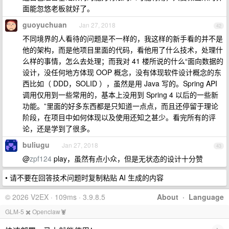
面能忽悠老板就好了。
guoyuchuan
Jan 27, 2018
42
不同境界的人看待的问题是不一样的，我这样的新手看的并不是
他的架构，而是他项目里面的代码，看他用了什么技术，处理什
么样的事情，怎么去处理；而我对 41 楼所说的什么“面向数据的
设计，没任何地方体现 OOP 概念，没有体现软件设计概念的东
西比如（ DDD，SOLID ），虽然是用 Java 写的。Spring API
调用仅用到一些常用的，基本上没用到 Spring 4 以后的一些新
功能。”里面的好多东西都是只知道一点点，而且还停留于理论
阶段，在项目中如何体现以及使用还知之甚少。看完所有的评
论，还是学到了很多。
buliugu
Jan 27, 2018
43
@
zpf124
play，虽然有点小众，但是无状态的设计十分赞
• 请不要在回答技术问题时复制粘贴 AI 生成的内容
© 2026 V2EX · 109ms · 3.9.8.5
About
·
Language
GLM-5 ✖️ Openclaw🦞