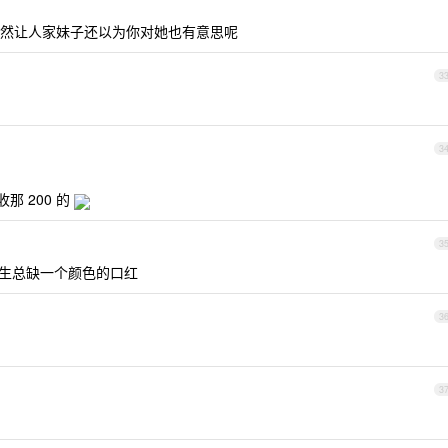
然让人家妹子还以为你对她也有意思呢
3
3
 200 的
3
女生总缺一个颜色的口红
3
3