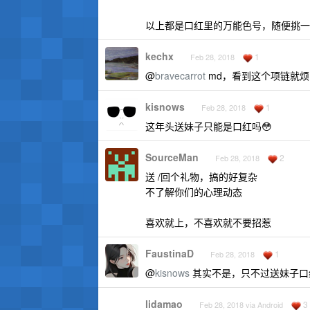
以上都是口红里的万能色号，随便挑一
kechx
1
Feb 28, 2018
@
bravecarrot
md，看到这个项链就
kisnows
1
Feb 28, 2018
这年头送妹子只能是口红吗😳
SourceMan
2
Feb 28, 2018
送 /回个礼物，搞的好复杂
不了解你们的心理动态
喜欢就上，不喜欢就不要招惹
FaustinaD
1
Feb 28, 2018
@
kisnows
其实不是，只不过送妹子口
lidamao
3
Feb 28, 2018 via Android