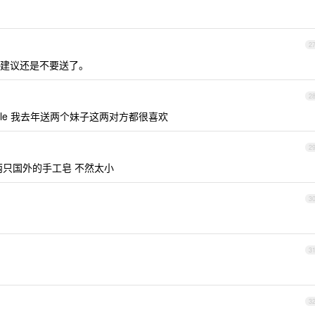
2
建议还是不要送了。
2
kindle 我去年送两个妹子这两对方都很喜欢
2
两只国外的手工皂 不然太小
3
3
1
3