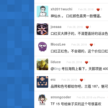
xh2011wuchi
3
Feb 28, 2018
神仙水 。 口红颜色直男一脸懵逼。
joeaaa
1
Feb 28, 2018
口红买大牌子的，不清楚喜好的话淡色
MoozLee
1
Feb 28, 2018
口红正红色，不会错的，这个价位口红
iiduce
1
Feb 28, 2018
@
l0ng
考拉海购上看下，天鹅项链 400
etc
1
Feb 28, 2018
品牌和色号都给你吧，兰蔻 187，魅可
strongcoder
Feb 28, 2018 via iPhone
TF 15 号给妹子买的这个号很喜欢