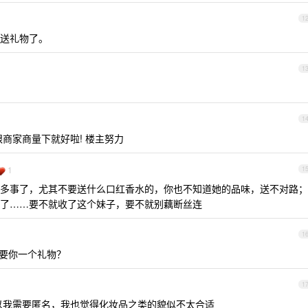
1
送礼物了。
1
1
商家商量下就好啦! 楼主努力
1
1
多事了，尤其不要送什么口红香水的，你也不知道她的品味，送不对路；
了……要不就收了这个妹子，要不就别藕断丝连
1
需要你一个礼物？
1
以我需要匿名，我也觉得化妆品之类的貌似不太合适