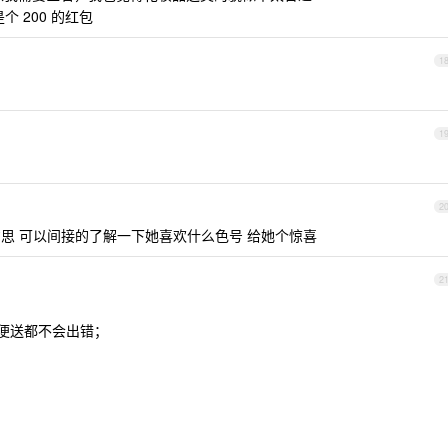
 200 的红包
1
1
2
对她有意思 可以间接的了解一下她喜欢什么色号 给她个惊喜
2
）随便送都不会出错；