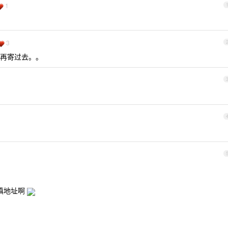
1
3
再寄过去。。
填地址啊