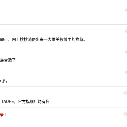
即可。网上搜搜随便出来一大堆美妆博主的推荐。
最合适了
 多。
1
 TAUPE，官方旗舰店均有售
1
1