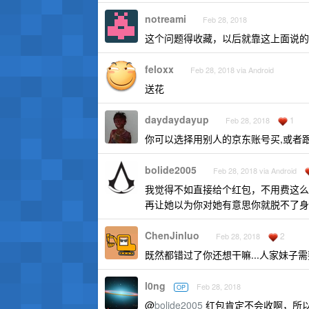
notreami
Feb 28, 2018
这个问题得收藏，以后就靠这上面说的
feloxx
Feb 28, 2018 via Android
送花
daydaydayup
1
Feb 28, 2018
你可以选择用别人的京东账号买,或者跟
bolide2005
Feb 28, 2018 via Android
我觉得不如直接给个红包，不用费这么
再让她以为你对她有意思你就脱不了身
ChenJinluo
2
Feb 28, 2018
既然都错过了你还想干嘛...人家妹子
l0ng
Feb 28, 2018
OP
@
bolide2005
红包肯定不会收啊，所