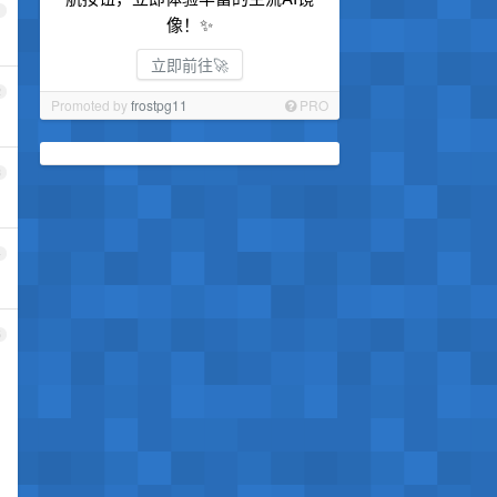
1
像！✨
立即前往🚀
2
Promoted by
frostpg11
PRO
3
4
5