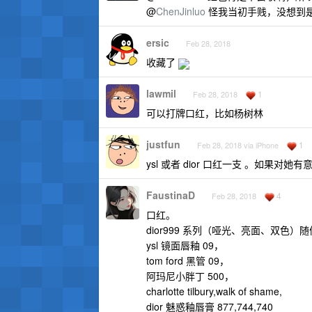
@
ChenJinluo
怪我当初手贱，没想到是个
ersic
Feb 28, 2018
收藏了
lawmil
1
Feb 28, 2018
可以打牌口红，比如杨树林
justfun
1
Feb 28, 2018 via iPhone
ysl 或者 dior 口红一支 。如果
FaustinaD
4
Feb 28, 2018
口红。
dior999 系列（哑光、亮面、双色
ysl 镜面唇釉 09，
tom ford 黑管 09，
阿玛尼小胖丁 500，
charlotte tilbury,walk of shame,
dior 魅惑釉唇膏 877,744,740