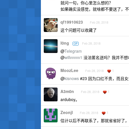
就问一句，你心里怎么想的？
如果确实没感觉，就啥都不要送了，不
qf19910623
Feb 28, 2018
这个问题可以收藏了
l0ng
Feb 28, 2018
OP
@
Telegram
@
willvvvvv1
没法匿名送吗？我并不想收那
MoozLee
1
Feb 28, 2018
@
kisnows
#23 因为口红不贵，而且
A3m0n
1
Feb 28, 2018
arduboy。
Zeonjl
1
Feb 28, 2018
估计以后不再联系了，那就省省好了，