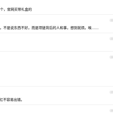
个，官网买带礼盒的
2
烦，不是说东西不好，而是项链背后的人和事，想到就烦。唉……
2
2
2
红不容易出错。
2