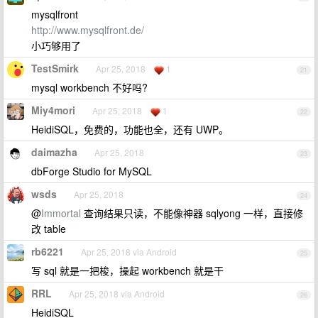
mysqlfront
http://www.mysqlfront.de/
小巧够用了
TestSmirk
Apr 25, 2018
1
21
mysql workbench 不好吗?
Miy4mori
Apr 25, 2018
1
22
HeidiSQL，免费的，功能也全，还有 UWP。
daimazha
Apr 25, 2018
23
dbForge Studio for MySQL
wsds
Apr 25, 2018
24
@
Immortal
查询结果只读，不能像神器 sqlyong 一样，直接修
改 table
rb6221
Apr 25, 2018 via Android
25
写 sql 就是一把梭，操起 workbench 就是干
RRL
Apr 25, 2018 via Android
26
HeidiSQL