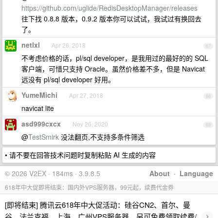
https://github.com/uglide/RedisDesktopManager/releases
往下找 0.8.8 版本，0.9.2 版本你可以试试，我试过有换回去
了。
netlxl
Apr 26, 2018
67
不考虑价格的话，pl/sql developer，是我用过的最好的的 SQL
客户端，可惜只支持 Oracle。虽然价格差不多，但是 Navicat
远没有 pl/sql developer 好用。
YumeMichi
Apr 27, 2018
68
navicat lite
asd999cxcx
Nov 26, 2020
69
@
TestSmirk
没法翻页,不支持多条件筛选
• 请不要在回答技术问题时复制粘贴 AI 生成的内容
© 2026 V2EX · 184ms · 3.9.8.5
About
·
Language
618年中大促即将结束：国内外VPS服务器，99元起，续费代金券
[即将结束] 腾讯云618年中大促活动：硅谷CN2、首尔、曼
›
谷、法兰克福、上海、广州VPS服务器，另可免费领取续费/