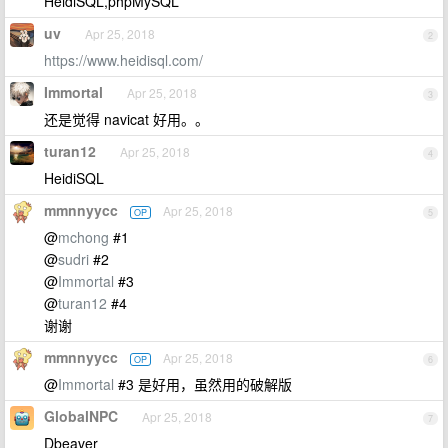
HeidiSQL,phpMySQL
uv
Apr 25, 2018
2
https://www.heidisql.com/
Immortal
Apr 25, 2018
3
还是觉得 navicat 好用。。
turan12
Apr 25, 2018
4
HeidiSQL
mmnnyycc
Apr 25, 2018
OP
5
@
mchong
#1
@
sudri
#2
@
Immortal
#3
@
turan12
#4
谢谢
mmnnyycc
Apr 25, 2018
OP
6
@
Immortal
#3 是好用，虽然用的破解版
GlobalNPC
Apr 25, 2018
7
Dbeaver