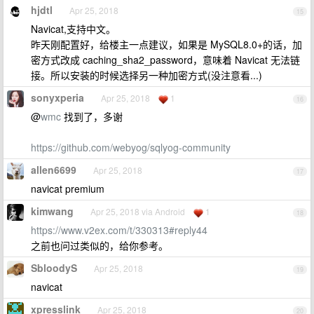
hjdtl
Apr 25, 2018
15
Navicat,支持中文。
昨天刚配置好，给楼主一点建议，如果是 MySQL8.0+的话，加
密方式改成 caching_sha2_password，意味着 Navicat 无法链
接。所以安装的时候选择另一种加密方式(没注意看...)
sonyxperia
Apr 25, 2018
1
16
@
wmc
找到了，多谢
https://github.com/webyog/sqlyog-community
allen6699
Apr 25, 2018
17
navicat premium
kimwang
Apr 25, 2018 via Android
1
18
https://www.v2ex.com/t/330313#reply44
之前也问过类似的，给你参考。
SbloodyS
Apr 25, 2018
19
navicat
xpresslink
Apr 25, 2018
20