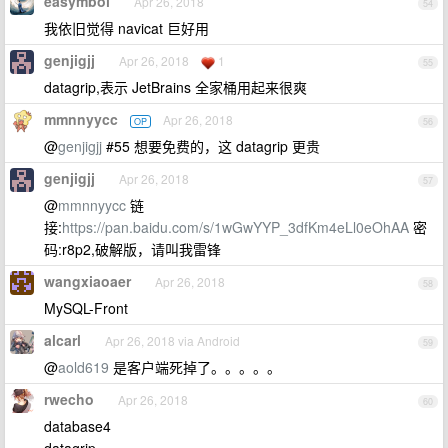
easymbol
Apr 26, 2018
54
我依旧觉得 navicat 巨好用
genjigjj
Apr 26, 2018
1
55
datagrip,表示 JetBrains 全家桶用起来很爽
mmnnyycc
Apr 26, 2018
OP
56
@
genjigjj
#55 想要免费的，这 datagrip 更贵
genjigjj
Apr 26, 2018
57
@
mmnnyycc
链
接:
https://pan.baidu.com/s/1wGwYYP_3dfKm4eLl0eOhAA
密
码:r8p2,破解版，请叫我雷锋
wangxiaoaer
Apr 26, 2018
58
MySQL-Front
alcarl
Apr 26, 2018 via Android
59
@
aold619
是客户端死掉了。。。。。
rwecho
Apr 26, 2018
60
database4