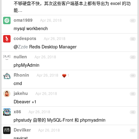
不够硬盘不快，其次这些客户端基本上都有导出为 excel 的功
能…
oma1989
Apr 26, 2018
41
mysql workbench
codespots
Apr 26, 2018
42
@
Zzde
Redis Desktop Manager
nullen
Apr 26, 2018
43
phpMyAdmin
Rhonin
Apr 26, 2018
1
44
cmd
jakehu
Apr 26, 2018
45
Dbeaver +1
x86
Apr 26, 2018
46
phpstudy 自带的 MySQL-Front 和 phpmyadmin
Devilker
Apr 26, 2018
47
navicat