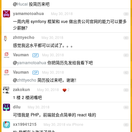
@
Hucai
投简历来吧
yamamotoahua
May 30, 2018
39
一周内用 symfony 框架和 vue 做出贵公司官网的能力可以要多
少薪酬？
zhtttyecho
May 30, 2018
40
感觉我这水平都可以试试了。。。
Vauman
May 30, 2018
OP
41
@
yamamotoahua
你把简历先发给我看下吧
Vauman
May 30, 2018
OP
42
@
zhtttyecho
简历投过来吧，谢谢！
zakokun
May 30, 2018
2
43
1 楼 2 楼闭嘴吧
dilu
May 30, 2018
44
可惜我是 PHP，前端就会点简单的 react 啥的
xx19941215
May 30, 2018 via iPhone
45