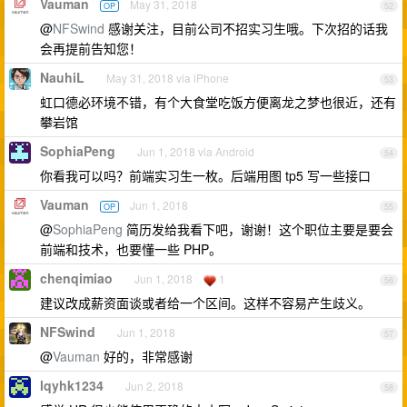
Vauman
May 31, 2018
OP
52
@
NFSwind
感谢关注，目前公司不招实习生哦。下次招的话我
会再提前告知您！
NauhiL
May 31, 2018 via iPhone
53
虹口德必环境不错，有个大食堂吃饭方便离龙之梦也很近，还有
攀岩馆
SophiaPeng
Jun 1, 2018 via Android
54
你看我可以吗？前端实习生一枚。后端用图 tp5 写一些接口
Vauman
Jun 1, 2018
OP
55
@
SophiaPeng
简历发给我看下吧，谢谢！这个职位主要是要会
前端和技术，也要懂一些 PHP。
chenqimiao
Jun 1, 2018
1
56
建议改成薪资面谈或者给一个区间。这样不容易产生歧义。
NFSwind
Jun 1, 2018
57
@
Vauman
好的，非常感谢
lqyhk1234
Jun 2, 2018
58