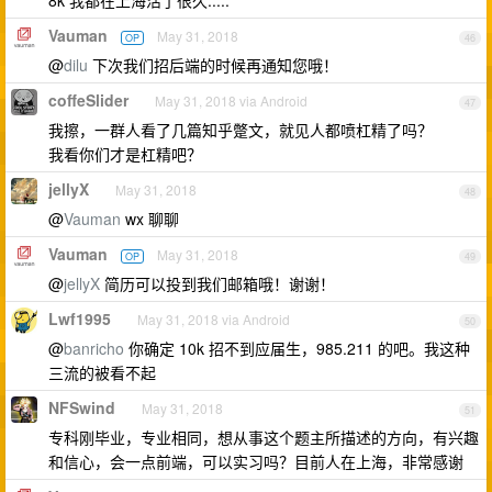
8k 我都在上海活了很久.....
Vauman
May 31, 2018
OP
46
@
dilu
下次我们招后端的时候再通知您哦！
coffeSlider
May 31, 2018 via Android
47
我擦，一群人看了几篇知乎蹩文，就见人都喷杠精了吗？
我看你们才是杠精吧？
jellyX
May 31, 2018
48
@
Vauman
wx 聊聊
Vauman
May 31, 2018
OP
49
@
jellyX
简历可以投到我们邮箱哦！谢谢！
Lwf1995
May 31, 2018 via Android
50
@
banricho
你确定 10k 招不到应届生，985.211 的吧。我这种
三流的被看不起
NFSwind
May 31, 2018
51
专科刚毕业，专业相同，想从事这个题主所描述的方向，有兴趣
和信心，会一点前端，可以实习吗？目前人在上海，非常感谢