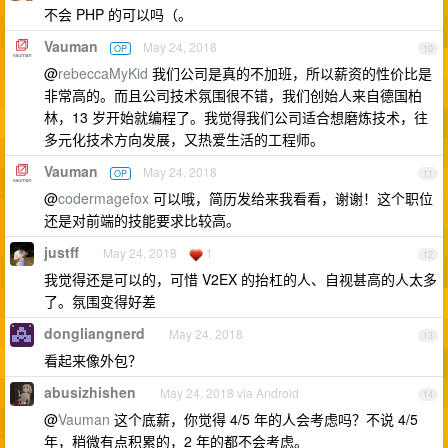
不会 PHP 的可以吗（。
Vauman
May 24, 2018
OP
10
@
rebeccaMyKid
我们公司是真的不加班，所以薪资的性价比是
非常高的。而且公司技术氛围很不错，我们创始人来自德国柏
林，13 岁开始就编程了。我觉得我们公司适合想磨炼技术，往
多元化技术方向发展，又热爱生活的工程师。
Vauman
May 24, 2018
OP
11
@
codermagefox
可以哦，简历发给来我看看，谢谢！这个职位
还是对前端的技能要求比较高。
justff
May 24, 2018
1
12
我觉得还是可以的，可惜 V2EX 的抬杠的人、自视甚高的人太多
了。氛围变得好差
dongliangnerd
May 24, 2018
13
看起来像外包？
abusizhishen
May 24, 2018 via Android
14
@
Vauman
这个底薪，你觉得 4/5 年的人会考虑吗？不说 4/5
年，稍微有点积累的，2 年的都不会考虑。