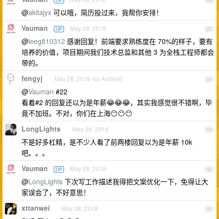
OP
26
@
akitajyx
可以哦，简历投过来，我帮你安排！
Vauman
May 28, 2018
OP
27
@
leeg810312
感谢回复！前端要求熟练度在 70%的样子，要有
培养的价值，项目期间我们技术总监和其他 3 为全栈工程师都会
带的。
fengyj
May 28, 2018 via Android
28
@
Vauman
#22
看着#2 的回复还以为是年薪😂😂😂，其实我感觉很不错啊，毕
竟不加班。不对，你们在上海😶😶😶
LongLights
May 28, 2018
29
不是好多杠精，是不少人看了前两楼回复以为是年薪 10k
吧。。。
Vauman
May 28, 2018
OP
30
@
LongLights
下次写工作描述我得把文案优化一下，免得让大
家误会了，不好意思！
xttanwei
May 28, 2018
31