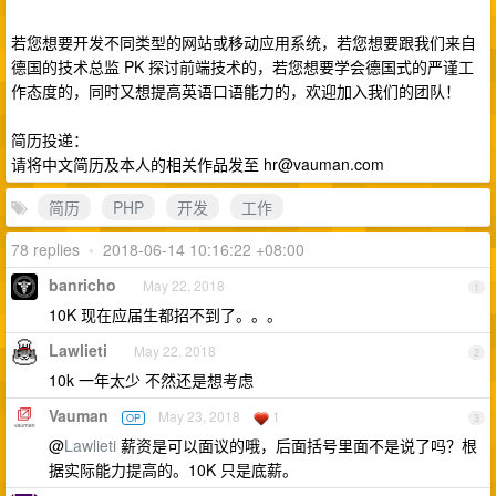
若您想要开发不同类型的网站或移动应用系统，若您想要跟我们来自
德国的技术总监 PK 探讨前端技术的，若您想要学会德国式的严谨工
作态度的，同时又想提高英语口语能力的，欢迎加入我们的团队！
简历投递：
请将中文简历及本人的相关作品发至
hr@vauman.com
简历
PHP
开发
工作
78 replies
•
2018-06-14 10:16:22 +08:00
banricho
May 22, 2018
1
10K 现在应届生都招不到了。。。
Lawlieti
May 22, 2018
2
10k 一年太少 不然还是想考虑
Vauman
May 23, 2018
1
OP
3
@
Lawlieti
薪资是可以面议的哦，后面括号里面不是说了吗？根
据实际能力提高的。10K 只是底薪。