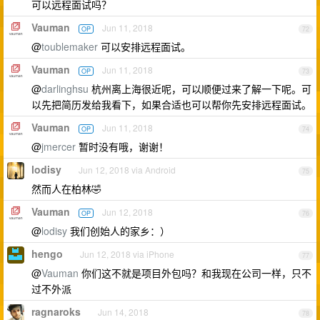
可以远程面试吗？
Vauman
Jun 11, 2018
OP
72
@
toublemaker
可以安排远程面试。
Vauman
Jun 11, 2018
OP
73
@
darlinghsu
杭州离上海很近呢，可以顺便过来了解一下呢。可
以先把简历发给我看下，如果合适也可以帮你先安排远程面试。
Vauman
Jun 11, 2018
OP
74
@
jmercer
暂时没有哦，谢谢！
lodisy
Jun 12, 2018 via Android
75
然而人在柏林🤣
Vauman
Jun 12, 2018
OP
76
@
lodisy
我们创始人的家乡：）
hengo
Jun 12, 2018 via iPhone
77
@
Vauman
你们这不就是项目外包吗？和我现在公司一样，只不
过不外派
ragnaroks
Jun 14, 2018
78