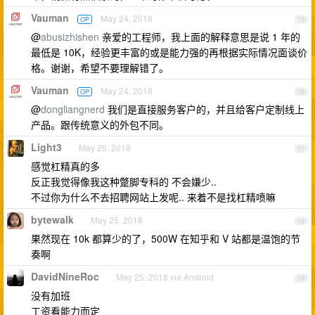
Vauman
May 24, 2018
OP
15
@
abusizhishen
亲爱的工程师，我上面的解释意思是说 1 年的
最低是 10K，经验更丰富的或是能力强的再根据实际情况面谈价
格。谢谢，希望不要理解错了。
Vauman
May 24, 2018
OP
16
@
dongliangnerd
我们是直接服务客户的，并且给客户定制线上
产品。跟传统意义的外包不同。
Light3
May 25, 2018
17
感觉杠精真的多
反正我觉得像我这种蹩脚专科的 不会嫌少..
不过你为什么不去招聘网站上发呢.. 来着不是找杠精喷嘛
bytewalk
May 25, 2018
18
果然现在 10k 都算少的了，500W 在知乎和 V 站都是温饱的节
奏啊
DavidNineRoc
May 25, 2018 via Android
19
没有加班
工资看能力而定