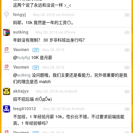
这两个说了永远和没说一样 >_<
fengyj
May 28, 2018 via Android
20
妈耶，10k 竟然是一年的工资😶。
sutking
May 28, 2018 via iPhone
21
年龄没有限制？ 30 岁非科班出身行吗？
Vauman
May 28, 2018
OP
22
@
huiyifyj
10K 是月薪
Vauman
May 28, 2018
OP
23
@
sutking
没问题哦，我们主要还是看能力，另外很重要的是我
们的理念是否 match
akitajyx
May 28, 2018 via Android
24
招不招后端 d(ŐдŐ๑)
leeg810312
May 28, 2018 via Android
25
不加班，1 年经验月薪 10k，性价比不错，不过要求前端技能
高，1 年经验够吗？
Vauman
May 28, 2018