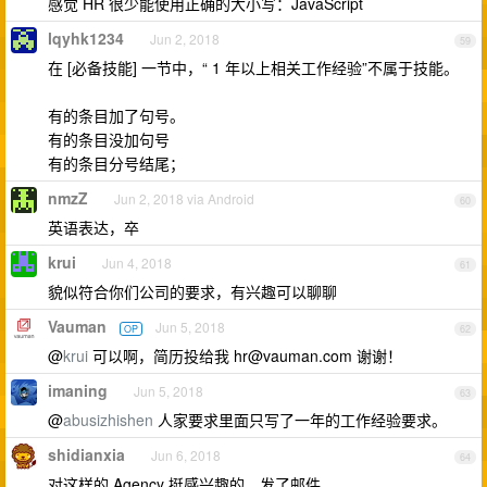
感觉 HR 很少能使用正确的大小写：JavaScript
lqyhk1234
Jun 2, 2018
59
在 [必备技能] 一节中，“ 1 年以上相关工作经验”不属于技能。
有的条目加了句号。
有的条目没加句号
有的条目分号结尾；
nmzZ
Jun 2, 2018 via Android
60
英语表达，卒
krui
Jun 4, 2018
61
貌似符合你们公司的要求，有兴趣可以聊聊
Vauman
Jun 5, 2018
OP
62
@
krui
可以啊，简历投给我
hr@vauman.com
谢谢！
imaning
Jun 5, 2018
63
@
abusizhishen
人家要求里面只写了一年的工作经验要求。
shidianxia
Jun 6, 2018
64
对这样的 Agency 挺感兴趣的，发了邮件。