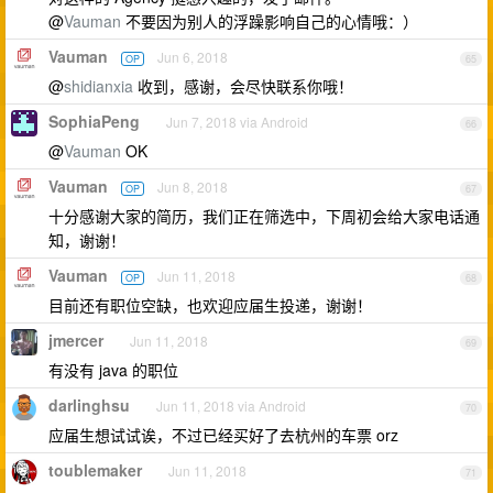
@
Vauman
不要因为别人的浮躁影响自己的心情哦：）
Vauman
Jun 6, 2018
OP
65
@
shidianxia
收到，感谢，会尽快联系你哦！
SophiaPeng
Jun 7, 2018 via Android
66
@
Vauman
OK
Vauman
Jun 8, 2018
OP
67
十分感谢大家的简历，我们正在筛选中，下周初会给大家电话通
知，谢谢！
Vauman
Jun 11, 2018
OP
68
目前还有职位空缺，也欢迎应届生投递，谢谢！
jmercer
Jun 11, 2018
69
有没有 java 的职位
darlinghsu
Jun 11, 2018 via Android
70
应届生想试试诶，不过已经买好了去杭州的车票 orz
toublemaker
Jun 11, 2018
71