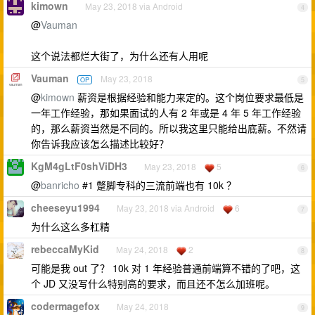
kimown
May 23, 2018 via Android
4
@
Vauman
这个说法都烂大街了，为什么还有人用呢
Vauman
May 23, 2018
OP
5
@
kimown
薪资是根据经验和能力来定的。这个岗位要求最低是
一年工作经验，那如果面试的人有 2 年或是 4 年 5 年工作经验
的，那么薪资当然是不同的。所以我这里只能给出底薪。不然请
你告诉我应该怎么描述比较好？
KgM4gLtF0shViDH3
May 23, 2018
5
6
@
banricho
#1 蹩脚专科的三流前端也有 10k ？
cheeseyu1994
May 23, 2018 via Android
6
7
为什么这么多杠精
rebeccaMyKid
May 24, 2018
2
8
可能是我 out 了？ 10k 对 1 年经验普通前端算不错的了吧，这
个 JD 又没写什么特别高的要求，而且还不怎么加班呢。
codermagefox
May 24, 2018
9