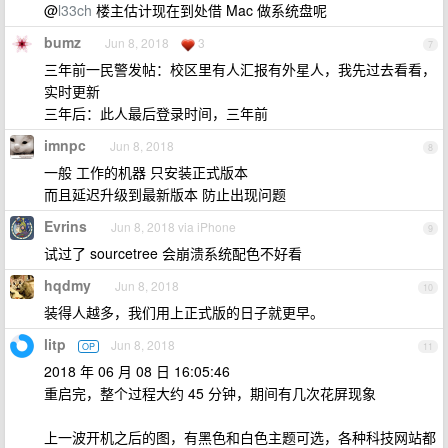
@
l33ch
楼主估计现在到处借 Mac 做系统盘呢
bumz
Jun 8, 2018
3
7
三年前一民警发帖：校区里有人汇报有外星人，我先过去看看，
实时更新
三年后：此人最后登录时间，三年前
imnpc
Jun 8, 2018
8
一般 工作的机器 只安装正式版本
而且延迟升级到最新版本 防止出现问题
Evrins
Jun 8, 2018 via iPhone
9
试过了 sourcetree 会崩溃系统配色不好看
hqdmy
Jun 8, 2018
10
装得人越多，我们用上正式版的日子就更早。
litp
Jun 8, 2018
OP
11
2018 年 06 月 08 日 16:05:46
重启完，整个过程大约 45 分钟，期间有几次花屏现象
上一波开机之后的图，有黑色和白色主题可选，各种科技网站都