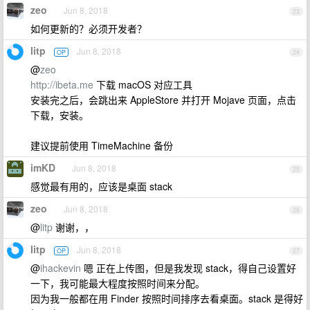
zeo
Jun 8, 2018
23
如何更新的？必须开发者？
litp
Jun 8, 2018
OP
24
@
zeo
http://ibeta.me
下载 macOS 对应工具
安装完之后，会跳出来 AppleStore 并打开 Mojave 页面，点击
下载，安装。
建议提前使用 TimeMachine 备份
imKD
Jun 8, 2018
25
感觉最有用的，应该是桌面 stack
zeo
Jun 8, 2018
26
@
litp
谢谢，，
litp
Jun 8, 2018
OP
27
@
ihackevin
嗯 正在上传图，但是我发现 stack，得自己设置好
一下，我可能最大程度按照时间来分配。
因为我一般都在用 Finder 按照时间排序去看桌面。stack 是得好