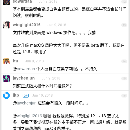
edwardaa
Jun 9, 2018
42
基本到最后都会变成白色主题模式的，黑底白字并不适合长时间
阅读，很刺眼的。
winglight2016
Jun 9, 2018
43
文件堆放到桌面是 windows 操作吧。。。我猜
每次升级 macOS 风险太大了啊，更不要说 beta 版了，我现在
还是 12.6，够用了
ftu
Jun 9, 2018
44
@
edwardaa
个人感觉白底黑字刺眼。。不持久
jaychenjun
Jun 9, 2018
45
知道正式版大概什么时间推送吗？
litp
Jun 10, 2018
OP
46
@
jaychenjun
应该会有很久一段时间吧。。
@
winglight2016
嗯嗯 我也是觉得，特别是 12 → 13 变了太
多，导致了我觉得现在我的本子都不正常，所以想升级，就是想
看到之前稳稳的 macOS 的样子。