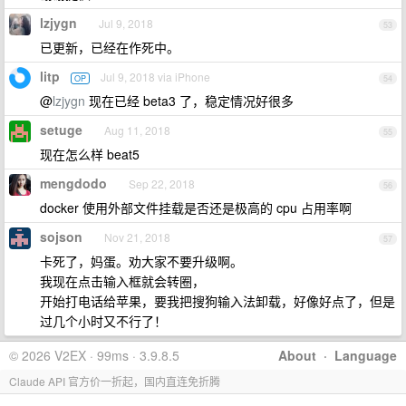
lzjygn
Jul 9, 2018
53
已更新，已经在作死中。
litp
Jul 9, 2018 via iPhone
OP
54
@
lzjygn
现在已经 beta3 了，稳定情况好很多
setuge
Aug 11, 2018
55
现在怎么样 beat5
mengdodo
Sep 22, 2018
56
docker 使用外部文件挂载是否还是极高的 cpu 占用率啊
sojson
Nov 21, 2018
57
卡死了，妈蛋。劝大家不要升级啊。
我现在点击输入框就会转圈，
开始打电话给苹果，要我把搜狗输入法卸载，好像好点了，但是
过几个小时又不行了！
© 2026 V2EX · 99ms · 3.9.8.5
About
·
Language
Claude API 官方价一折起，国内直连免折腾