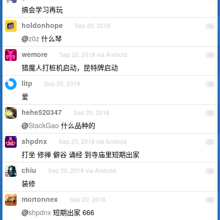
搞会学习再玩
holdonhope
Sep 20, 2018
73
@
z0z
什么琴
wemore
Sep 20, 2018 via Android
74
猎魔人打桩机启动，昆特牌启动
litp
Sep 20, 2018
75
爱
hehe520347
Sep 20, 2018
76
@
StackGao
什么品种的
shpdnx
Sep 20, 2018 via Android
77
打坐 修禅 僻谷 诵经 到寺庙里短期出家
chiu
Sep 20, 2018 via Android
78
装修
mortonnex
Sep 20, 2018
79
@
shpdnx
短期出家 666