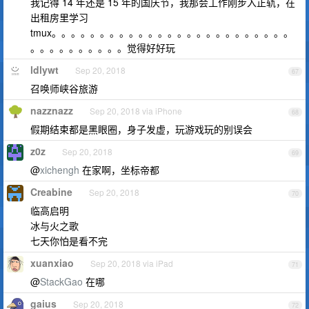
我记得 14 年还是 15 年的国庆节，我那会工作刚步入正轨，在
出租房里学习
tmux。。。。。。。。。。。。。。。。。。。。。。。。。
。。。。。。。。。。觉得好好玩
ldlywt
Sep 20, 2018
67
召唤师峡谷旅游
nazznazz
Sep 20, 2018 via iPhone
68
假期结束都是黑眼圈，身子发虚，玩游戏玩的别误会
z0z
Sep 20, 2018
69
@
xichengh
在家啊，坐标帝都
Creabine
Sep 20, 2018
70
临高启明
冰与火之歌
七天你怕是看不完
xuanxiao
Sep 20, 2018 via iPad
71
@
StackGao
在哪
gaius
Sep 20, 2018
72