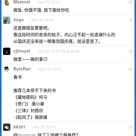
Mazexal
Sep 20, 2018
3
做饭, 你饿不饿, 我下面给你吃
lingo
Sep 20, 2018
4
还是跟朋友聚聚吧。
像这段时间的丧丧的帖子，内心泛不起一丝波澜什么的
从国庆还没来就一眼看到国庆尾，就没意思了。
cjhroyal
Sep 20, 2018 via Android
5
做爱——做的事😏
ByteRan
Sep 20, 2018
6
看书
推荐几本停不下来的书
《藏地密码》何马
《奇门》 唐小豪
《三体》刘慈欣
《起风了》堀辰雄
bk201
Sep 20, 2018
7
@
tanranran
除了三体哪个最推荐?