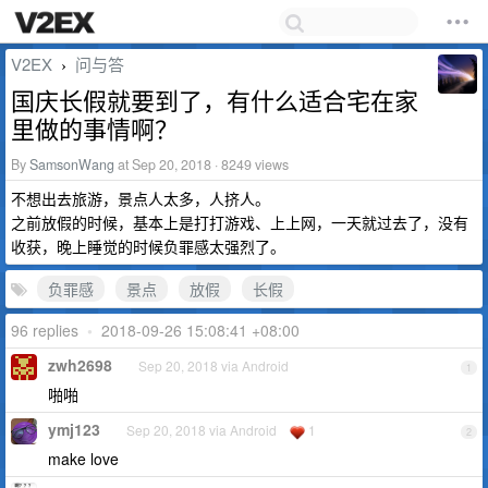
V2EX
问与答
›
国庆长假就要到了，有什么适合宅在家
里做的事情啊？
By
SamsonWang
at Sep 20, 2018 · 8249 views
不想出去旅游，景点人太多，人挤人。
之前放假的时候，基本上是打打游戏、上上网，一天就过去了，没有
收获，晚上睡觉的时候负罪感太强烈了。
负罪感
景点
放假
长假
96 replies
•
2018-09-26 15:08:41 +08:00
zwh2698
Sep 20, 2018 via Android
1
啪啪
ymj123
Sep 20, 2018 via Android
1
2
make love