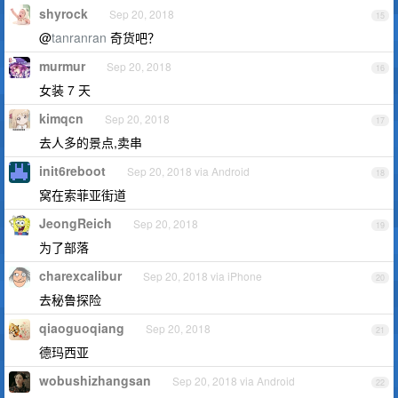
shyrock
Sep 20, 2018
15
@
tanranran
奇货吧？
murmur
Sep 20, 2018
16
女装 7 天
kimqcn
Sep 20, 2018
17
去人多的景点,卖串
init6reboot
Sep 20, 2018 via Android
18
窝在索菲亚街道
JeongReich
Sep 20, 2018
19
为了部落
charexcalibur
Sep 20, 2018 via iPhone
20
去秘鲁探险
qiaoguoqiang
Sep 20, 2018
21
德玛西亚
wobushizhangsan
Sep 20, 2018 via Android
22