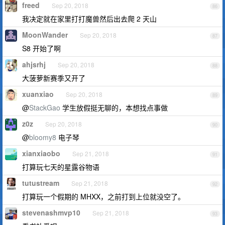
freed
Sep 20, 2018
86
我决定就在家里打打魔兽然后出去爬 2 天山
MoonWander
Sep 20, 2018
87
S8 开始了啊
ahjsrhj
Sep 20, 2018
88
大菠萝新赛季又开了
xuanxiao
Sep 20, 2018
89
@
StackGao
学生放假挺无聊的，本想找点事做
z0z
Sep 20, 2018
90
@
bloomy8
电子琴
xianxiaobo
Sep 21, 2018
91
打算玩七天的星露谷物语
tutustream
Sep 21, 2018
92
打算玩一个假期的 MHXX，之前打到上位就没空了。
stevenashmvp10
Sep 21, 2018
93