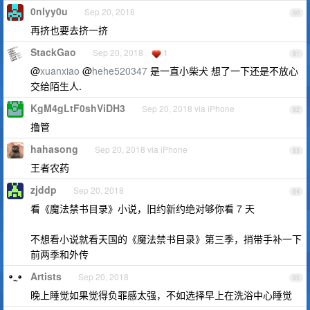
0nlyy0u
Sep 20, 2018
80
再挤也要去挤一挤
StackGao
Sep 20, 2018
1
81
@
xuanxiao
@
hehe520347
是一直小柴犬 想了一下还是不放心
交给陌生人.
KgM4gLtF0shViDH3
Sep 20, 2018 via iPhone
82
撸管
hahasong
Sep 20, 2018 via iPhone
83
王者农药
zjddp
Sep 20, 2018
84
看《魔法禁书目录》小说，旧约新约绝对够你看 7 天
不想看小说就看天国的《魔法禁书目录》第三季，捎带手补一下
前两季和外传
Artists
Sep 20, 2018
85
晚上睡觉如果觉得负罪感太强，不如选择早上在洗浴中心睡觉