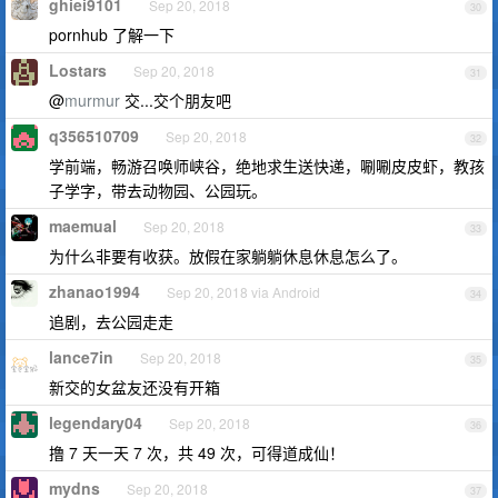
ghiei9101
Sep 20, 2018
30
pornhub 了解一下
Lostars
Sep 20, 2018
31
@
murmur
交...交个朋友吧
q356510709
Sep 20, 2018
32
学前端，畅游召唤师峡谷，绝地求生送快递，唰唰皮皮虾，教孩
子学字，带去动物园、公园玩。
maemual
Sep 20, 2018
33
为什么非要有收获。放假在家躺躺休息休息怎么了。
zhanao1994
Sep 20, 2018 via Android
34
追剧，去公园走走
lance7in
Sep 20, 2018
35
新交的女盆友还没有开箱
legendary04
Sep 20, 2018
36
撸 7 天一天 7 次，共 49 次，可得道成仙！
mydns
Sep 20, 2018
37