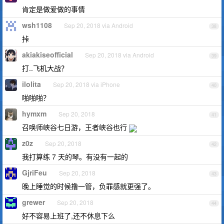
肯定是做爱做的事情
wsh1108
Sep 20, 2018 via Android
38
挊
akiakiseofficial
Sep 20, 2018 via Android
39
打..飞机大战？
ilolita
Sep 20, 2018 via iPhone
40
啪啪啪？
hymxm
Sep 20, 2018
41
召唤师峡谷七日游，王者峡谷也行
z0z
Sep 20, 2018
42
我打算练 7 天的琴。有没有一起的
GjriFeu
Sep 20, 2018
43
晚上睡觉的时候撸一管，负罪感就更强了。
grewer
Sep 20, 2018
44
好不容易上班了,还不休息下么