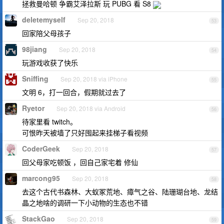
拯救曼哈顿 争霸艾泽拉斯 玩 PUBG 看 S8
deletemyself
Sep 20, 2018
53
回家陪父母孩子
98jiang
Sep 20, 2018
54
玩游戏收获了快乐
Sniffing
Sep 20, 2018 via iPhone
55
文明 6，打一回合，假期就过去了
Ryetor
Sep 20, 2018 via Android
56
待家里看 twitch。
可恨昨天被墙了只好囤起来挂梯子看视频
CoderGeek
Sep 20, 2018
57
回父母家吃顿饭 ，回自己家宅着 修仙
marcong95
Sep 20, 2018
58
去这个古代书森林、大蚁冢荒地、瘴气之谷、陆珊瑚台地、龙结
晶之地啥的调研一下小动物的生态也不错
StackGao
Sep 20, 2018
59