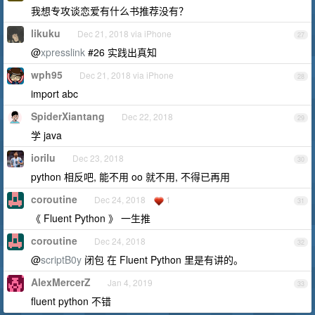
我想专攻谈恋爱有什么书推荐没有？
likuku
Dec 21, 2018 via iPhone
27
@
xpresslink
#26 实践出真知
wph95
Dec 21, 2018 via iPhone
28
import abc
SpiderXiantang
Dec 22, 2018
29
学 java
iorilu
Dec 23, 2018
30
python 相反吧, 能不用 oo 就不用, 不得已再用
coroutine
Dec 24, 2018
1
31
《 Fluent Python 》 一生推
coroutine
Dec 24, 2018
32
@
scriptB0y
闭包 在 Fluent Python 里是有讲的。
AlexMercerZ
Jan 4, 2019
33
fluent python 不错