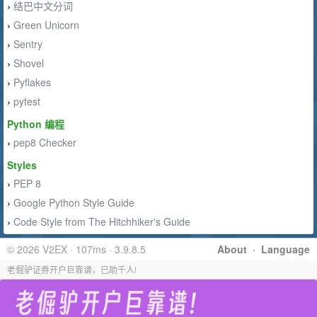
结巴中文分词
›
Green Unicorn
›
Sentry
›
Shovel
›
Pyflakes
›
pytest
›
Python 编程
pep8 Checker
›
Styles
PEP 8
›
Google Python Style Guide
›
Code Style from The Hitchhiker's Guide
›
© 2026 V2EX · 107ms · 3.9.8.5
About
·
Language
老倔驴证券开户巨靠谱，已助千人!