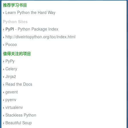
推荐学习书目
Learn Python the Hard Way
›
Python Sites
PyPI
- Python Package Index
›
http://diveintopython.org/toc/index.html
›
Pocoo
›
值得关注的项目
PyPy
›
Celery
›
Jinja2
›
Read the Docs
›
gevent
›
pyenv
›
virtualenv
›
Stackless Python
›
Beautiful Soup
›