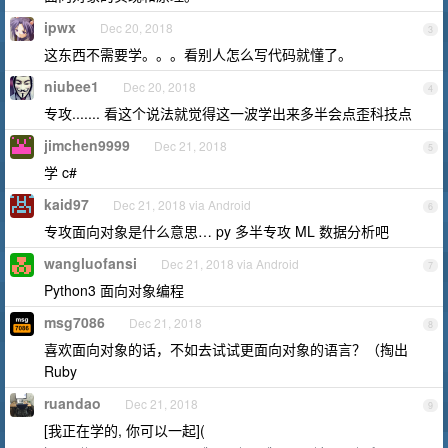
ipwx
Dec 20, 2018
3
这东西不需要学。。。看别人怎么写代码就懂了。
niubee1
Dec 20, 2018
4
专攻....... 看这个说法就觉得这一波学出来多半会点歪科技点
jimchen9999
Dec 21, 2018
5
学 c#
kaid97
Dec 21, 2018 via Android
6
专攻面向对象是什么意思… py 多半专攻 ML 数据分析吧
wangluofansi
Dec 21, 2018 via Android
7
Python3 面向对象编程
msg7086
Dec 21, 2018
8
喜欢面向对象的话，不如去试试更面向对象的语言？（掏出
Ruby
ruandao
Dec 21, 2018
9
[我正在学的, 你可以一起](