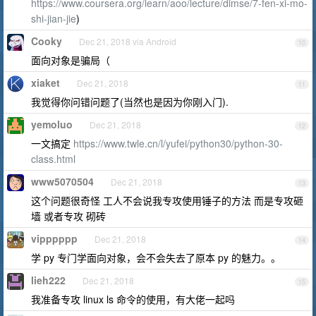
https://www.coursera.org/learn/aoo/lecture/dimse/7-fen-xi-mo-
shi-jian-jie
)
Cooky
Dec 21, 2018 via Android
10
面向对象是骗局（
xiaket
Dec 21, 2018
11
我觉得你问错问题了(当然也是因为你刚入门).
yemoluo
Dec 21, 2018
12
一文搞定
https://www.twle.cn/l/yufei/python30/python-30-
class.html
www5070504
Dec 21, 2018
13
这个问题很奇怪 工人不会说我专攻使用锤子的方法 而是专攻砸
墙 或者专攻 砌砖
vipppppp
Dec 21, 2018
14
学 py 专门学面向对象，会不会失去了原本 py 的魅力。。
lieh222
Dec 21, 2018
15
我准备专攻 linux ls 命令的使用，有大佬一起吗