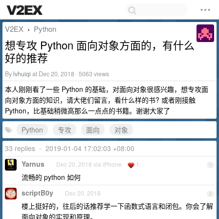
V2EX
Python
›
想专攻 Python 面向对象方面的，有什么
好的推荐
By
lvhuiqi
at Dec 20, 2018 · 5063 views
本人刚刚看了一些 Python 的基础，对面向对象很感兴趣，想专攻面
向对象方面的知识，请大佬们留言，看什么样的书? 或者刚接触
Python，比基础稍微高那么一点点的书籍。谢谢大家了
Python
专攻
面向
对象
33 replies
•
2019-01-04 17:02:03 +08:00
Yarnus
Dec 20, 2018 via iPhone
1
1
流畅的 python 如何
scriptB0y
Dec 20, 2018
2
楼上挺好的，往后的话推荐学一下函数式语言和闭包。你会了解
面向对象的实现和原理。