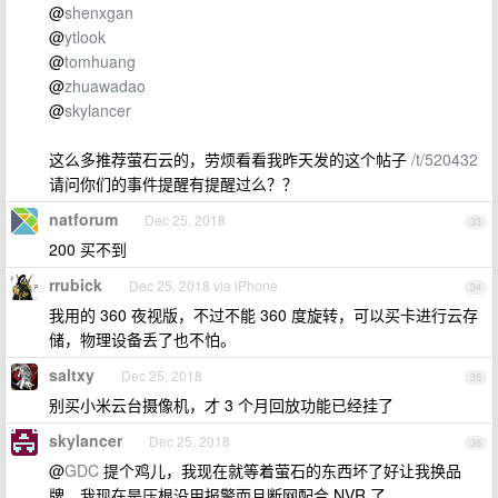
@
shenxgan
@
ytlook
@
tomhuang
@
zhuawadao
@
skylancer
这么多推荐萤石云的，劳烦看看我昨天发的这个帖子
/t/520432
请问你们的事件提醒有提醒过么？？
natforum
Dec 25, 2018
33
200 买不到
rrubick
Dec 25, 2018 via iPhone
34
我用的 360 夜视版，不过不能 360 度旋转，可以买卡进行云存
储，物理设备丢了也不怕。
saltxy
Dec 25, 2018
35
别买小米云台摄像机，才 3 个月回放功能已经挂了
skylancer
Dec 25, 2018
36
@
GDC
提个鸡儿，我现在就等着萤石的东西坏了好让我换品
牌，我现在是压根没用报警而且断网配合 NVR 了