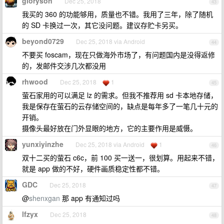
gloryson
Dec 25, 2018
43
我买的 360 的功能够用，质量也不错。我用了三年，除了随机
的 SD 卡换过一次，其它没问题。建议存贮卡另买。
beyond0729
Dec 25, 2018 via Android
44
不要买 foscam，现在只做海外市场了，有问题国内是没得返修
的，发邮件交涉几次都没用
rhwood
Dec 25, 2018
1
45
萤石家用的可以满足 lz 的需求。但我不推荐用 sd 卡本地存储，
我是保存在萤石的云存储空间的，缺点是每年多了一笔几十元的
开销。
摄像头最好放在门外显眼的地方，它的主要作用是威慑。
yunxiyinzhe
Dec 25, 2018 via Android
1
46
双十二买的萤石 c6c，前 100 买一送一，很划算。用起来不错，
就是 app 做的不好，硬件画质稳定性都不错。
GDC
Dec 25, 2018
47
@
shenxgan
那 app 有通知过吗
lfzyx
Dec 25, 2018
48