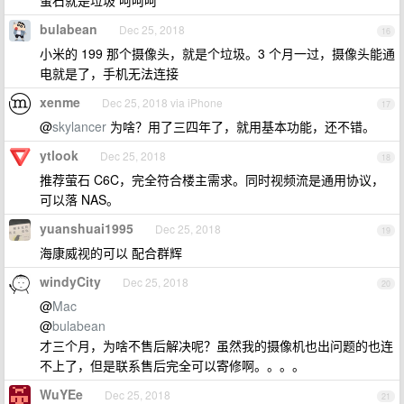
萤石就是垃圾 呵呵呵
bulabean
Dec 25, 2018
16
小米的 199 那个摄像头，就是个垃圾。3 个月一过，摄像头能通
电就是了，手机无法连接
xenme
Dec 25, 2018 via iPhone
17
@
skylancer
为啥？用了三四年了，就用基本功能，还不错。
ytlook
Dec 25, 2018
18
推荐萤石 C6C，完全符合楼主需求。同时视频流是通用协议，
可以落 NAS。
yuanshuai1995
Dec 25, 2018
19
海康威视的可以 配合群辉
windyCity
Dec 25, 2018
20
@
Mac
@
bulabean
才三个月，为啥不售后解决呢？虽然我的摄像机也出问题的也连
不上了，但是联系售后完全可以寄修啊。。。。
WuYEe
Dec 25, 2018
21