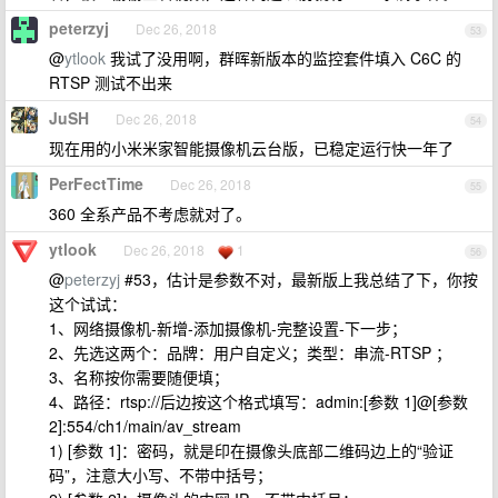
peterzyj
Dec 26, 2018
53
@
ytlook
我试了没用啊，群晖新版本的监控套件填入 C6C 的
RTSP 测试不出来
JuSH
Dec 26, 2018
54
现在用的小米米家智能摄像机云台版，已稳定运行快一年了
PerFectTime
Dec 26, 2018
55
360 全系产品不考虑就对了。
ytlook
Dec 26, 2018
1
56
@
peterzyj
#53，估计是参数不对，最新版上我总结了下，你按
这个试试：
1、网络摄像机-新增-添加摄像机-完整设置-下一步；
2、先选这两个：品牌：用户自定义；类型：串流-RTSP ；
3、名称按你需要随便填；
4、路径：rtsp://后边按这个格式填写：admin:[参数 1]@[参数
2]:554/ch1/main/av_stream
1) [参数 1]：密码，就是印在摄像头底部二维码边上的“验证
码”，注意大小写、不带中括号；