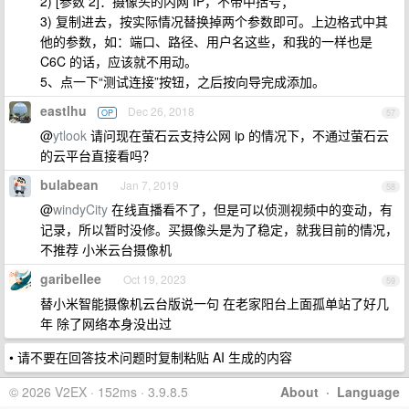
2) [参数 2]：摄像头的内网 IP，不带中括号；
3) 复制进去，按实际情况替换掉两个参数即可。上边格式中其
他的参数，如：端口、路径、用户名这些，和我的一样也是
C6C 的话，应该就不用动。
5、点一下“测试连接”按钮，之后按向导完成添加。
eastlhu
Dec 26, 2018
OP
57
@
ytlook
请问现在萤石云支持公网 ip 的情况下，不通过萤石云
的云平台直接看吗？
bulabean
Jan 7, 2019
58
@
windyCity
在线直播看不了，但是可以侦测视频中的变动，有
记录，所以暂时没修。买摄像头是为了稳定，就我目前的情况，
不推荐 小米云台摄像机
garibellee
Oct 19, 2023
59
替小米智能摄像机云台版说一句 在老家阳台上面孤单站了好几
年 除了网络本身没出过
• 请不要在回答技术问题时复制粘贴 AI 生成的内容
© 2026 V2EX · 152ms · 3.9.8.5
About
·
Language