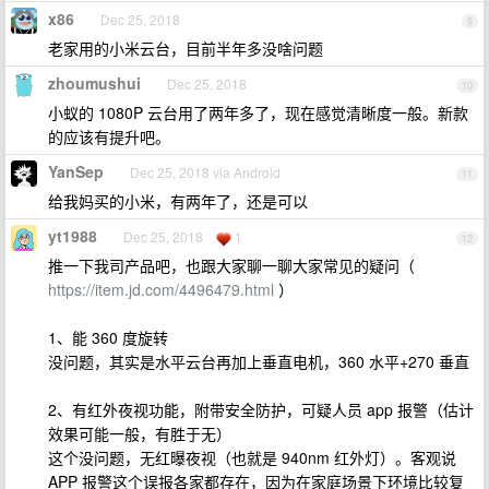
x86
Dec 25, 2018
9
老家用的小米云台，目前半年多没啥问题
zhoumushui
Dec 25, 2018
10
小蚁的 1080P 云台用了两年多了，现在感觉清晰度一般。新款
的应该有提升吧。
YanSep
Dec 25, 2018 via Android
11
给我妈买的小米，有两年了，还是可以
yt1988
Dec 25, 2018
1
12
推一下我司产品吧，也跟大家聊一聊大家常见的疑问（
https://item.jd.com/4496479.html
）
1、能 360 度旋转
没问题，其实是水平云台再加上垂直电机，360 水平+270 垂直
2、有红外夜视功能，附带安全防护，可疑人员 app 报警（估计
效果可能一般，有胜于无）
这个没问题，无红曝夜视（也就是 940nm 红外灯）。客观说
APP 报警这个误报各家都存在，因为在家庭场景下环境比较复