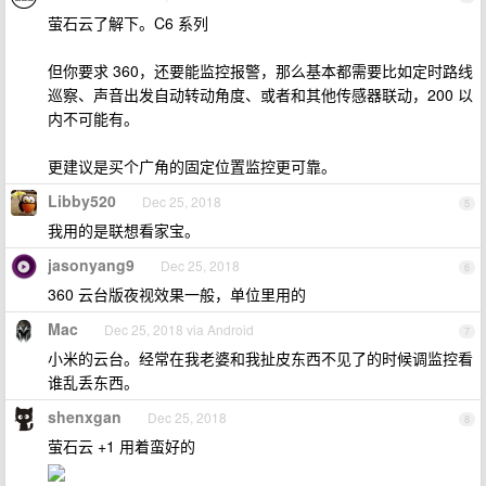
萤石云了解下。C6 系列
但你要求 360，还要能监控报警，那么基本都需要比如定时路线
巡察、声音出发自动转动角度、或者和其他传感器联动，200 以
内不可能有。
更建议是买个广角的固定位置监控更可靠。
Libby520
Dec 25, 2018
5
我用的是联想看家宝。
jasonyang9
Dec 25, 2018
6
360 云台版夜视效果一般，单位里用的
Mac
Dec 25, 2018 via Android
7
小米的云台。经常在我老婆和我扯皮东西不见了的时候调监控看
谁乱丢东西。
shenxgan
Dec 25, 2018
8
萤石云 +1 用着蛮好的