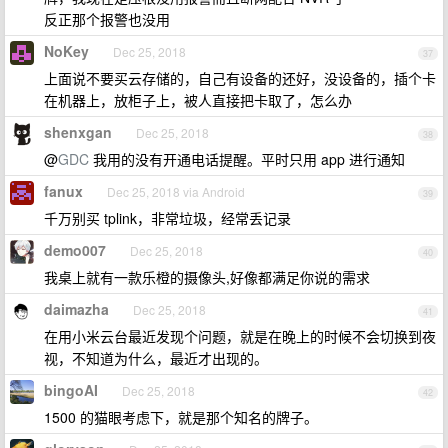
反正那个报警也没用
NoKey
Dec 25, 2018
37
上面说不要买云存储的，自己有设备的还好，没设备的，插个卡
在机器上，放柜子上，被人直接把卡取了，怎么办
shenxgan
Dec 25, 2018
38
@
GDC
我用的没有开通电话提醒。平时只用 app 进行通知
fanux
Dec 25, 2018 via Android
39
千万别买 tplink，非常垃圾，经常丢记录
demo007
Dec 25, 2018
40
我桌上就有一款乐橙的摄像头,好像都满足你说的需求
daimazha
Dec 25, 2018
41
在用小米云台最近发现个问题，就是在晚上的时候不会切换到夜
视，不知道为什么，最近才出现的。
bingoAI
Dec 25, 2018
42
1500 的猫眼考虑下，就是那个知名的牌子。