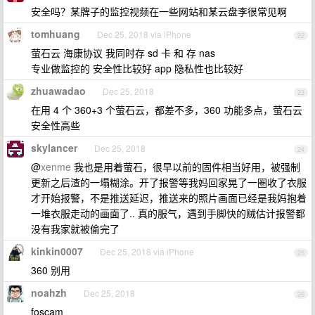
安全吗？某牌子的监控视频在一些网站和某云盘李很常见啊
tomhuang
Dec 25, 2018 via iPhone
22
萤石云 海康协议 我同时存 sd 卡 和 存 nas
专业做监控的 安全性比较好 app 隐私性也比较好
zhuawadao
Dec 25, 2018
23
在用 4 个 360+3 个萤石云，都差不多，360 功能多点，萤石云
安全性高些
skylancer
Dec 25, 2018
24
@
xenme
我也是用着萤石，很早以前的固件相当好用，被强制
更新之后渣的一塌糊涂。开了报警等我妈回家晃了一圈收了衣服
才开始报警，不是推送延迟，推送来的照片画面已经是我妈抱着
一堆衣服走动的画面了.. 真的服气，遇到手脚快的贼估计报警都
没有我家就被偷完了
kinkin0007
Dec 25, 2018 via iPhone
25
360 别用
noahzh
Dec 25, 2018
26
foscam