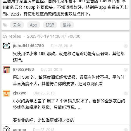
主要用于家里房屋监控。目前在京东看中 360 云台版 1080p 的和 tp-
link 的云台 1080p 的摄像头，不知道哪款好，特别是 app 查看有无卡
顿、延迟，有使用过这两款的朋友也欢迎点评下。
云台
App
延迟
监控
59 replies
•
2023-10-19 14:38:47 +08:00
jishu541464750
Dec 25, 2018
1
只使用过小米 199 那款，就是移动追踪功能有点弱智，其他都
还行。
676529483
Dec 25, 2018
2
用过 360 的，敏感度调低经常误报，调高有时候不报。平放时
垂直角度不大，其他符合你的要求，还可以网页看
zjsxwc
Dec 25, 2018
3
小米的质量太差了 用了 3 个月镜头就坏了，看到的全是灰白的
竖线条和模糊的图像，只能听声音。。
买专业的吧，比如海康威视之类的
xenme
Dec 25, 2018
4