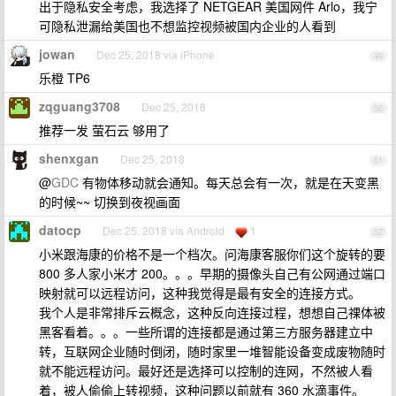
出于隐私安全考虑，我选择了 NETGEAR 美国网件 Arlo，我宁
可隐私泄漏给美国也不想监控视频被国内企业的人看到
jowan
Dec 25, 2018 via iPhone
49
乐橙 TP6
zqguang3708
Dec 25, 2018
50
推荐一发 萤石云 够用了
shenxgan
Dec 25, 2018
51
@
GDC
有物体移动就会通知。每天总会有一次，就是在天变黑
的时候~~ 切换到夜视画面
datocp
Dec 25, 2018 via Android
1
52
小米跟海康的价格不是一个档次。问海康客服你们这个旋转的要
800 多人家小米才 200。。。早期的摄像头自己有公网通过端口
映射就可以远程访问，这种我觉得是最有安全的连接方式。
我个人是非常排斥云概念，这种反向连接过程，想想自己祼体被
黑客看着。。。一些所谓的连接都是通过第三方服务器建立中
转，互联网企业随时倒闭，随时家里一堆智能设备变成废物随时
就不能远程访问。最好还是选择可以控制的连网，不然被人看
着，被人偷偷上转视频，这种问题以前就有 360 水滴事件。