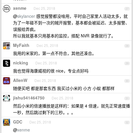
xenme
Dec 25, 2018
27
@
skylancer
感觉报警都没啥用，平时自己家里人活动太多，就
为了一年碰不到一次的贼开报警，基本都会被延迟、太多报警、
误报给弄疯。
所以我就基本只用基本的监控，搭配 NVR 录像就行了。
MyFaith
Dec 25, 2018
28
我用的米家的，第一点不符合，其他还凑合。
nicking
Dec 25, 2018
29
我也觉得海康威视的很 nice，专业点好吗
AllenW
Dec 25, 2018
30
随便买吧 都是那套东西 我买过小米的 小方 小蚁 都那样
jishu541464750
Dec 25, 2018
31
然后小米的倍速播放是这样的：如果是 4 倍速，就先正常速度播
一秒，然后跳过剩下的三秒。。。
GDC
Dec 25, 2018
32
@
xenme