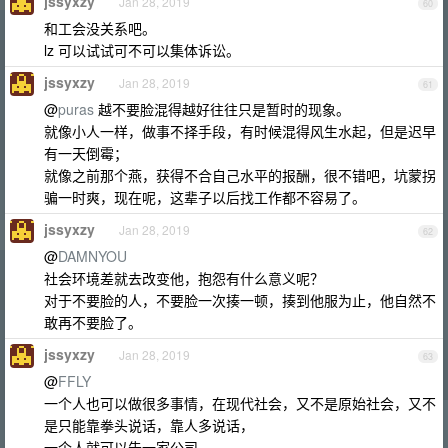
jssyxzy
Jan 28, 2019
60
和工会没关系吧。
lz 可以试试可不可以集体诉讼。
jssyxzy
Jan 28, 2019
61
@
puras
越不要脸混得越好往往只是暂时的现象。
就像小人一样，做事不择手段，有时候混得风生水起，但是迟早
有一天倒霉；
就像之前那个燕，获得不合自己水平的报酬，很不错吧，坑蒙拐
骗一时爽，现在呢，这辈子以后找工作都不容易了。
jssyxzy
Jan 28, 2019
62
@
DAMNYOU
社会环境差就去改变他，抱怨有什么意义呢？
对于不要脸的人，不要脸一次揍一顿，揍到他服为止，他自然不
敢再不要脸了。
jssyxzy
Jan 28, 2019
63
@
FFLY
一个人也可以做很多事情，在现代社会，又不是原始社会，又不
是只能靠拳头说话，靠人多说话，
一个人就可以告一家公司。