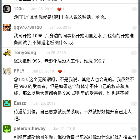
123s
Jan 25, 2019
1
8
@
FFLY
其实我就是想引出有人说这种话，哈哈。
qq976739120
Jan 25, 2019
9
我司开始 1096 了,身边的同事都开始明显划水了,也有的开始准
备面试了,不知道老板图什么,哎..
TonyGong
Jan 25, 2019
10
坚决抵制 996，老龄化后没人工作，谁玩 996 ？
FFLY
Jan 25, 2019
1
11
@
123s
这个无所谓呀，不是我说，其他人也会说的。我虽然不
是 996 的受害者，但是如果这个群体守不住自己的权益和底
线，那么以后大家都会是 996 规则里的受害者，谁也逃不掉。
Easzz
Jan 25, 2019
12
待遇给到位，自己愿意就没关系啊。不然就好好提升自己走人
吧。
peterontheway
Jan 25, 2019
13
可能有点斯德哥尔摩，但投诉自己东家好像没什么好处？楼主也