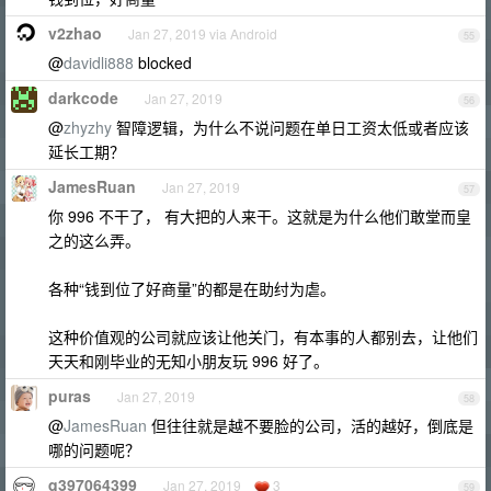
v2zhao
Jan 27, 2019 via Android
55
@
davidli888
blocked
darkcode
Jan 27, 2019
56
@
zhyzhy
智障逻辑，为什么不说问题在单日工资太低或者应该
延长工期？
JamesRuan
Jan 27, 2019
57
你 996 不干了， 有大把的人来干。这就是为什么他们敢堂而皇
之的这么弄。
各种“钱到位了好商量”的都是在助纣为虐。
这种价值观的公司就应该让他关门，有本事的人都别去，让他们
天天和刚毕业的无知小朋友玩 996 好了。
puras
Jan 27, 2019
58
@
JamesRuan
但往往就是越不要脸的公司，活的越好，倒底是
哪的问题呢？
q397064399
Jan 27, 2019
3
59