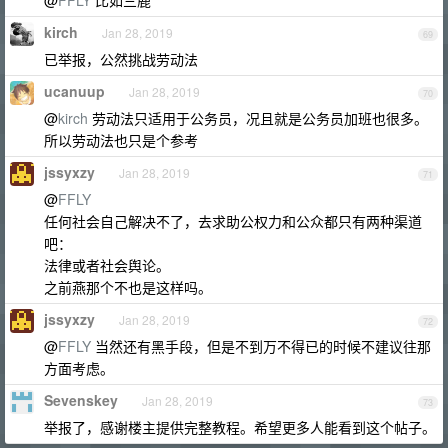
@
FFLY
比如三鹿
kirch
Jan 28, 2019
69
已举报，公然挑战劳动法
ucanuup
Jan 28, 2019
70
@
kirch
劳动法只适用于公务员，况且就是公务员加班也很多。
所以劳动法也只是个参考
jssyxzy
Jan 28, 2019
71
@
FFLY
任何社会自己解决不了，去求助公权力和公众都只有两种渠道
吧：
法律或者社会舆论。
之前燕那个不也是这样吗。
jssyxzy
Jan 28, 2019
72
@
FFLY
当然还有黑手段，但是不到万不得已的时候不建议往那
方面考虑。
Sevenskey
Jan 28, 2019
73
举报了，感谢楼主提供完整教程。希望更多人能看到这个帖子。