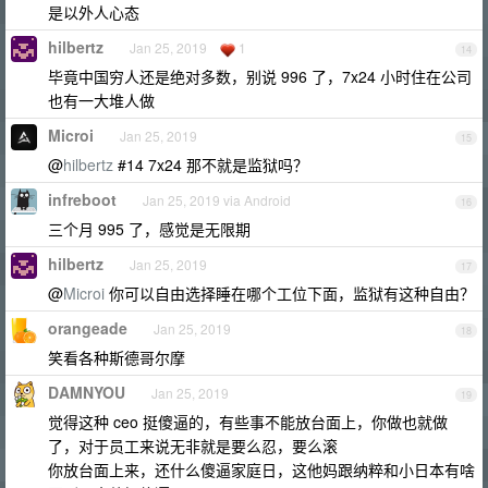
是以外人心态
hilbertz
Jan 25, 2019
1
14
毕竟中国穷人还是绝对多数，别说 996 了，7x24 小时住在公司
也有一大堆人做
Microi
Jan 25, 2019
15
@
hilbertz
#14 7x24 那不就是监狱吗？
infreboot
Jan 25, 2019 via Android
16
三个月 995 了，感觉是无限期
hilbertz
Jan 25, 2019
17
@
Microi
你可以自由选择睡在哪个工位下面，监狱有这种自由？
orangeade
Jan 25, 2019
18
笑看各种斯德哥尔摩
DAMNYOU
Jan 25, 2019
19
觉得这种 ceo 挺傻逼的，有些事不能放台面上，你做也就做
了，对于员工来说无非就是要么忍，要么滚
你放台面上来，还什么傻逼家庭日，这他妈跟纳粹和小日本有啥