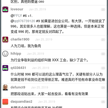
区别，真他妈傻逼 ceo
loveour
Jan 25, 2019
20
@
FFLY
#6 +1.
@
qq976739120
#9 如果是进创业公司，有大饼，一开始就说了
996，其实很多人也能理解，这也算是一种选择。但是本来正常
变成 996 的，那肯定就反对四起了。
charlie1900
Jan 25, 2019
21
人为刀俎，我为鱼肉
hihipp
Jan 25, 2019
22
为行业争取利益的组织叫做 XXX 工会，缺少了这个。
q4336431
Jan 25, 2019
23
什么时候 996 都可以说的这么理直气壮了，关键有部分人认为
就算是钱不给到位还觉得很正常。难道真的不怕有命拿没命花嘛
defunct9
Jan 25, 2019
24
把那段话贴出来，大家一起去投诉，看看有没有效果
daquandiao2
Jan 25, 2019
25
有赞这个就是变相裁员不给 补偿啊