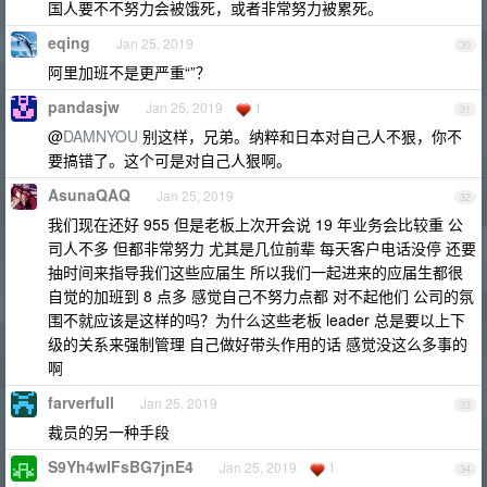
国人要不不努力会被饿死，或者非常努力被累死。
eqing
Jan 25, 2019
30
阿里加班不是更严重“”？
pandasjw
Jan 25, 2019
1
31
@
DAMNYOU
别这样，兄弟。纳粹和日本对自己人不狠，你不
要搞错了。这个可是对自己人狠啊。
AsunaQAQ
Jan 25, 2019
32
我们现在还好 955 但是老板上次开会说 19 年业务会比较重 公
司人不多 但都非常努力 尤其是几位前辈 每天客户电话没停 还要
抽时间来指导我们这些应届生 所以我们一起进来的应届生都很
自觉的加班到 8 点多 感觉自己不努力点都 对不起他们 公司的氛
围不就应该是这样的吗？为什么这些老板 leader 总是要以上下
级的关系来强制管理 自己做好带头作用的话 感觉没这么多事的
啊
farverfull
Jan 25, 2019
33
裁员的另一种手段
S9Yh4wIFsBG7jnE4
Jan 25, 2019
1
34