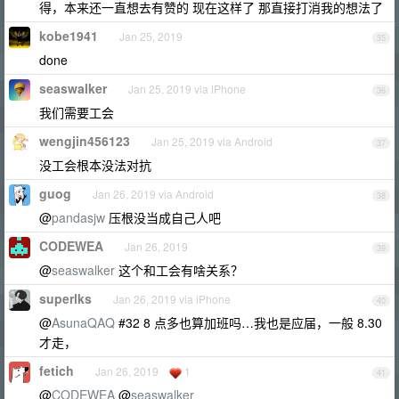
得，本来还一直想去有赞的 现在这样了 那直接打消我的想法了
kobe1941
Jan 25, 2019
35
done
seaswalker
Jan 25, 2019 via iPhone
36
我们需要工会
wengjin456123
Jan 25, 2019 via Android
37
没工会根本没法对抗
guog
Jan 26, 2019 via Android
38
@
pandasjw
压根没当成自己人吧
CODEWEA
Jan 26, 2019
39
@
seaswalker
这个和工会有啥关系？
superlks
Jan 26, 2019 via iPhone
40
@
AsunaQAQ
#32 8 点多也算加班吗…我也是应届，一般 8.30
才走，
fetich
Jan 26, 2019
1
41
@
CODEWEA
@
seaswalker