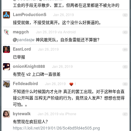
工会的手段无非散步、罢工，但两者在这里都是不被允许的
LamProductionS
Jan 26, 2019
42
接受就做，不接受就离开。这个没什么好撕逼的。
maggch
Jan 26, 2019 via Android
43
@
pandasjw
神风敢死队，自杀鱼雷艇还不算狠?
EastLord
Jan 26, 2019
44
已举报
onionKnight888
Jan 26, 2019
45
有赞在 v2 上口碑一直很差
Felldeadbird
Jan 26, 2019
1
46
不知道什么时候国内才允许 真正的罢工出现。对于这种年会直
接公开叫嚣 压榨无产阶级的行为，竟然没人发声？想想也觉得
可怕。。
bytewalk
Jan 26, 2019 via iPhone
47
有赞现在疯狂招人？
https://i.loli.net/2019/01/26/5c4bd5fd4e505.png