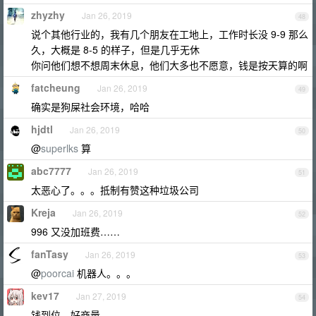
zhyzhy
Jan 26, 2019
48
说个其他行业的，我有几个朋友在工地上，工作时长没 9-9 那么
久，大概是 8-5 的样子，但是几乎无休
你问他们想不想周末休息，他们大多也不愿意，钱是按天算的啊
fatcheung
Jan 26, 2019
49
确实是狗屎社会环境，哈哈
hjdtl
Jan 26, 2019
50
@
superlks
算
abc7777
Jan 26, 2019
51
太恶心了。。。抵制有赞这种垃圾公司
Kreja
Jan 26, 2019
52
996 又没加班费……
fanTasy
Jan 26, 2019
53
@
poorcai
机器人。。。
kev17
Jan 27, 2019
54
钱到位，好商量