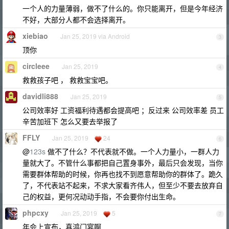
一个人的力量薄弱，做不了什么的。你只能离开，但是今年经济
不好，大部分人都不会选择离开。
xiebiao
Jan 25, 2019 via Android
3
顶你
circleee
Jan 25, 2019
4
救救孩子吧 ， 救救宝宝吧。
davidli888
Jan 25, 2019
5
公司效率好 工资福利待遇都会提高吧 ；反过来 公司效率差 员工
辛苦加班下 怎么又要去举报了
FFLY
Jan 25, 2019
24
6
@
123s
做不了什么？不代表就不做。一个人力量小，一群人力
量就大了。不管什么事都把自己置身事外，最后只会发现，当你
需要群体帮助的时候，你再也找不到愿意帮助你的群体了。跪久
了，不代表站不起来，不求大家看齐伟人，但至少不要去放弃自
己的权益，更何况动动手指，不会要你付出生命。
phpcxy
Jan 25, 2019
5
7
年会上宣布，真鸿门宴啊