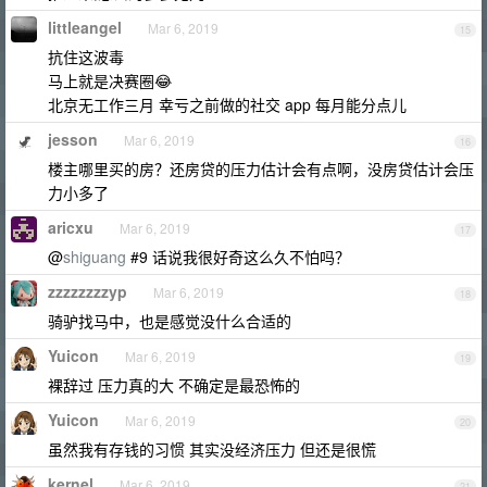
littleangel
Mar 6, 2019
15
抗住这波毒
马上就是决赛圈😂
北京无工作三月 幸亏之前做的社交 app 每月能分点儿
jesson
Mar 6, 2019
16
楼主哪里买的房？还房贷的压力估计会有点啊，没房贷估计会压
力小多了
aricxu
Mar 6, 2019
17
@
shiguang
#9 话说我很好奇这么久不怕吗？
zzzzzzzzyp
Mar 6, 2019
18
骑驴找马中，也是感觉没什么合适的
Yuicon
Mar 6, 2019
19
裸辞过 压力真的大 不确定是最恐怖的
Yuicon
Mar 6, 2019
20
虽然我有存钱的习惯 其实没经济压力 但还是很慌
kernel
Mar 6, 2019
21