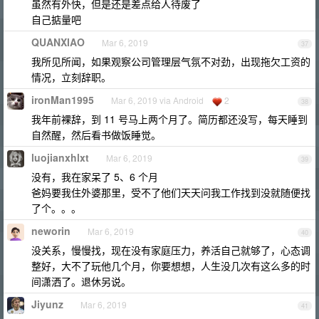
虽然有外快，但是还是差点给人待废了
自己掂量吧
QUANXIAO
Mar 6, 2019
37
我所见所闻，如果观察公司管理层气氛不对劲，出现拖欠工资的
情况，立刻辞职。
ironMan1995
Mar 6, 2019 via Android
2
38
我年前裸辞，到 11 号马上两个月了。简历都还没写，每天睡到
自然醒，然后看书做饭睡觉。
luojianxhlxt
Mar 6, 2019
39
没有，我在家呆了 5、6 个月
爸妈要我住外婆那里，受不了他们天天问我工作找到没就随便找
了个。。。
neworin
Mar 6, 2019
40
没关系，慢慢找，现在没有家庭压力，养活自己就够了，心态调
整好，大不了玩他几个月，你要想想，人生没几次有这么多的时
间潇洒了。退休另说。
Jiyunz
Mar 6, 2019
41