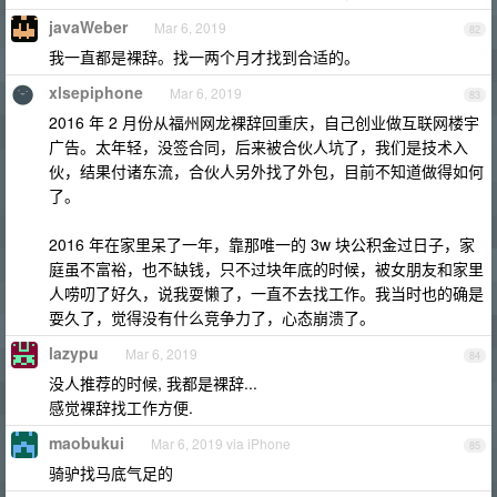
javaWeber
Mar 6, 2019
82
我一直都是裸辞。找一两个月才找到合适的。
xlsepiphone
Mar 6, 2019
83
2016 年 2 月份从福州网龙裸辞回重庆，自己创业做互联网楼宇
广告。太年轻，没签合同，后来被合伙人坑了，我们是技术入
伙，结果付诸东流，合伙人另外找了外包，目前不知道做得如何
了。
2016 年在家里呆了一年，靠那唯一的 3w 块公积金过日子，家
庭虽不富裕，也不缺钱，只不过块年底的时候，被女朋友和家里
人唠叨了好久，说我耍懒了，一直不去找工作。我当时也的确是
耍久了，觉得没有什么竞争力了，心态崩溃了。
lazypu
Mar 6, 2019
84
没人推荐的时候, 我都是裸辞...
感觉裸辞找工作方便.
maobukui
Mar 6, 2019 via iPhone
85
骑驴找马底气足的