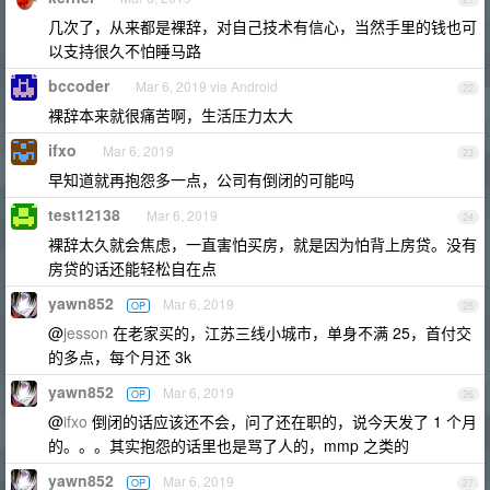
几次了，从来都是裸辞，对自己技术有信心，当然手里的钱也可
以支持很久不怕睡马路
bccoder
Mar 6, 2019 via Android
22
裸辞本来就很痛苦啊，生活压力太大
ifxo
Mar 6, 2019
23
早知道就再抱怨多一点，公司有倒闭的可能吗
test12138
Mar 6, 2019
24
裸辞太久就会焦虑，一直害怕买房，就是因为怕背上房贷。没有
房贷的话还能轻松自在点
yawn852
Mar 6, 2019
OP
25
@
jesson
在老家买的，江苏三线小城市，单身不满 25，首付交
的多点，每个月还 3k
yawn852
Mar 6, 2019
OP
26
@
ifxo
倒闭的话应该还不会，问了还在职的，说今天发了 1 个月
的。。。其实抱怨的话里也是骂了人的，mmp 之类的
yawn852
Mar 6, 2019
OP
27