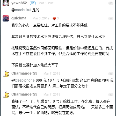
yawn852
Mar 6, 2019
OP
86
@
maobukui
是的
quickma
Mar 6, 2019
3
87
我觉的心态一点要扛住，对工作的要求不能降低
其次对自身的技术水平应该有合理评估，自己到底什么水平
按理说现在虽然公司都回归理性，但是价值中枢还是在的，有技
术在手不存在说找不到工作，但是合适的工作的确是要花时间
下周我也裸辞加入焦虑大军了
CharmanderS5
Mar 7, 2019
88
@
xlsepiphone
666 我 16 年 3 月进的网龙 这公司真的很呵呵 我
们那届校招进去两百多人 第二年走了百分之七十
CharmanderS5
Mar 7, 2019
89
我裸了一年了，年后 27，8 号开始找工作。在北京，每天都在
面试，不断迭代自己的简历，把简历做成网站。一天最多三个面
试，最少一个，加油吧，曙光就在前方。