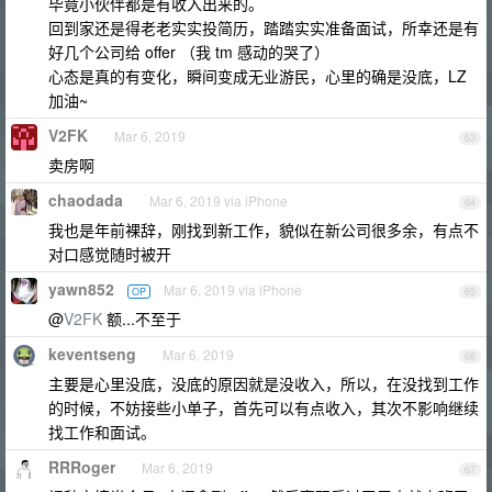
毕竟小伙伴都是有收入出来的。
回到家还是得老老实实投简历，踏踏实实准备面试，所幸还是有
好几个公司给 offer （我 tm 感动的哭了）
心态是真的有变化，瞬间变成无业游民，心里的确是没底，LZ
加油~
V2FK
Mar 6, 2019
63
卖房啊
chaodada
Mar 6, 2019 via iPhone
64
我也是年前裸辞，刚找到新工作，貌似在新公司很多余，有点不
对口感觉随时被开
yawn852
Mar 6, 2019 via iPhone
OP
65
@
V2FK
额...不至于
keventseng
Mar 6, 2019
66
主要是心里没底，没底的原因就是没收入，所以，在没找到工作
的时候，不妨接些小单子，首先可以有点收入，其次不影响继续
找工作和面试。
RRRoger
Mar 6, 2019
67