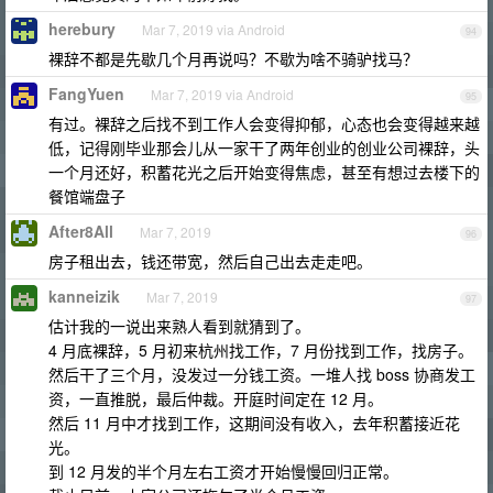
herebury
Mar 7, 2019 via Android
94
裸辞不都是先歇几个月再说吗？不歇为啥不骑驴找马？
FangYuen
Mar 7, 2019 via Android
95
有过。裸辞之后找不到工作人会变得抑郁，心态也会变得越来越
低，记得刚毕业那会儿从一家干了两年创业的创业公司裸辞，头
一个月还好，积蓄花光之后开始变得焦虑，甚至有想过去楼下的
餐馆端盘子
After8All
Mar 7, 2019
96
房子租出去，钱还带宽，然后自己出去走走吧。
kanneizik
Mar 7, 2019
97
估计我的一说出来熟人看到就猜到了。
4 月底裸辞，5 月初来杭州找工作，7 月份找到工作，找房子。
然后干了三个月，没发过一分钱工资。一堆人找 boss 协商发工
资，一直推脱，最后仲裁。开庭时间定在 12 月。
然后 11 月中才找到工作，这期间没有收入，去年积蓄接近花
光。
到 12 月发的半个月左右工资才开始慢慢回归正常。