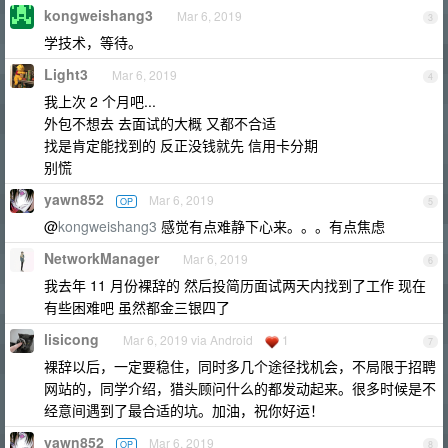
kongweishang3
Mar 6, 2019
3
学技术，等待。
Light3
Mar 6, 2019
4
我上次 2 个月吧...
外包不想去 去面试的大概 又都不合适
找是肯定能找到的 反正没钱就先 信用卡分期
别慌
yawn852
Mar 6, 2019
OP
5
@
kongweishang3
感觉有点难静下心来。。。有点焦虑
NetworkManager
Mar 6, 2019
6
我去年 11 月份裸辞的 然后投简历面试两天内找到了工作 现在
有些困难吧 虽然都金三银四了
lisicong
Mar 6, 2019 via Android
1
7
裸辞以后，一定要稳住，同时多几个途径找机会，不局限于招聘
网站的，同学介绍，猎头顾问什么的都发动起来。很多时候是不
经意间遇到了最合适的坑。加油，祝你好运！
yawn852
Mar 6, 2019
OP
8