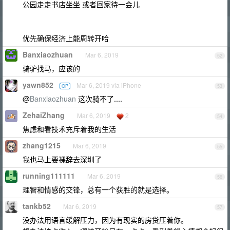
公园走走书店坐坐 或者回家待一会儿
优先确保经济上能周转开哈
Banxiaozhuan
Mar 6, 2019
52
骑驴找马，应该的
yawn852
Mar 6, 2019 via iPhone
OP
53
@
Banxiaozhuan
这次骑不了....
ZehaiZhang
Mar 6, 2019
2
54
焦虑和看技术充斥着我的生活
zhang1215
Mar 6, 2019
55
我也马上要裸辞去深圳了
running111111
Mar 6, 2019
56
理智和情感的交锋，总有一个获胜的就是选择。
tankb52
Mar 6, 2019
57
没办法用语言缓解压力，因为有现实的房贷压着你。