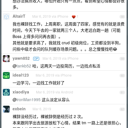
想办法搞点收入，哪怕开始只有一点点，看到希望心情都会好很
多。
AltairT
Mar 6, 2019 via iPhone
1
58
我也裸辞找工作，上周离职，这周面了四家，感觉有的就是浪费
时间，今天下午去的一家就两三个人，大老远白跑一趟（可能
Boss 上得多问问再去面）。
其他就是要求高了，我就找 crud 初级岗位，工资都没到半狗，
问些中级才会问的队列缓存场景问题。。。总之慢慢找吧😂
yawn852
Mar 6, 2019 via iPhone
OP
59
@
tankb52
哈，这两天一边投简历，一边找点私活
ideal123
Mar 6, 2019 via iPhone
60
一边学习，一边找工作就好了
xiaodiya
Mar 6, 2019 via Android
61
@
ironMan1995
这么淡定从容么
exbein
Mar 6, 2019
62
裸辞没经历过，裸被辞倒是经历过 2 次。
本来跟同学出去旅游放松下心情，结果 tm 一路上还是很担心，