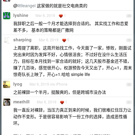
@
littleangel
这家做的就是社交电商类的
lyshine
Mar 6, 2019
1
28
我辞职之后一般一个月才能选择到合适的。 其实找工作和恋爱
差不多， 基本的策略都是广撒网
sharping
Mar 6, 2019
5
29
上周提了离职，这周开始找工作，今天面了一家，惨败，刚面试
完出来时因为发挥不好，心情很沮丧；不过好在没什么生活压
力，目标在本月找到一家合适的就好；这几天股市基金还不错，
赚了几百块，感觉很开心，权游预告今天又出了，开心+1，周末
惊奇队长上映了，开心+1.哈哈 simple life
lyog
Mar 6, 2019 via iPhone
30
之前裸辞一个半月，挺酸爽的，但是跨城市没办法
meathill
Mar 6, 2019
1
31
我一直反对裸辞，当压力真正到来的时候，我们很难扛住压力让
动作不变形。于是很容易影响下一份工作的选择，造成恶性循
环。