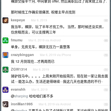
裸辞交接半个月, 中间拿到 offer, 然后离职后过了周末就上班了.
那时候找工作确实很痛苦, 祝楼主早点找到
keepeye
Mar 6, 2019
68
我当年，裸辞，玩了半年才找工作。 当然，那时候还没买房，
仅房租而言，可以支撑两三年
fmumu
Mar 6, 2019 via Android
69
单身，无房无车，裸辞无压力一直堕落
crazybinggan
Mar 6, 2019 via iPhone
70
我 12 月到现在...才两周而已
ZGW1314
Mar 6, 2019
71
骑驴找马中。。。。上周末刚开始投简历，现在就一家让我去面
试····能怎么办，生活还是得继续···我这几天也是焦虑的不行··
evanshh
Mar 6, 2019
72
@
sharping
哈哈咱们差不多
ironMan1995
Mar 6, 2019 via Android
73
@
xiaodiya
主要手头上存了点钱所以不慌，不过也得马上开始找