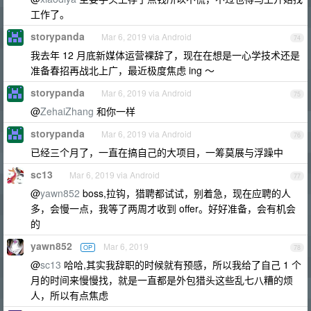
工作了。
storypanda
Mar 6, 2019 via Android
74
我去年 12 月底新媒体运营裸辞了，现在在想是一心学技术还是
准备春招再战北上广，最近极度焦虑 ing ～
storypanda
Mar 6, 2019 via Android
75
@
ZehaiZhang
和你一样
storypanda
Mar 6, 2019 via Android
76
已经三个月了，一直在搞自己的大项目，一筹莫展与浮躁中
sc13
Mar 6, 2019 via Android
77
@
yawn852
boss,拉钩，猎聘都试试，别着急，现在应聘的人
多，会慢一点，我等了两周才收到 offer。好好准备，会有机会
的
yawn852
Mar 6, 2019
OP
78
@
sc13
哈哈,其实我辞职的时候就有预感，所以我给了自己 1 个
月的时间来慢慢找，就是一直都是外包猎头这些乱七八糟的烦
人，所以有点焦虑