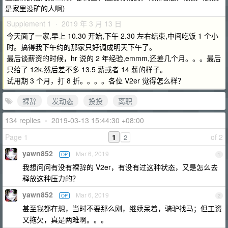
是家里没矿的人啊）
Supplement 1 · 2019 年 3 月 13 日
今天面了一家,早上 10.30 开始,下午 2.30 左右结束,中间吃饭 1 个小
时。搞得我下午约的那家只好调成明天下午了。
最后谈薪资的时候，hr 说的 2 年经验,emmm,还差几个月。。。最后
只给了 12k,然后差不多 13.5 薪或者 14 薪的样子。
试用期 3 个月，打 8 折。。。。各位 V2er 觉得怎么样？
裸辞
发动态
投投
离职
134 replies
•
2019-03-13 15:44:30 +08:00
Page 1
1
of 2
2
yawn852
Mar 6, 2019
OP
1
我想问问有没有裸辞的 V2er，有没有过这种状态，又是怎么去
释放这种压力的？
yawn852
Mar 6, 2019
OP
2
甚至我都在想，当时不要那么刚，继续呆着，骑驴找马；但工资
又拖欠，真是两难啊。。。