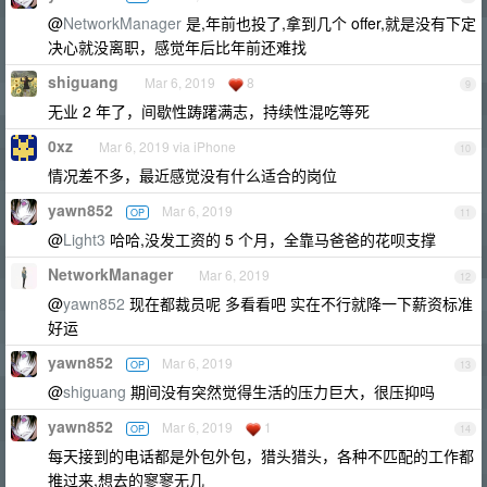
@
NetworkManager
是,年前也投了,拿到几个 offer,就是没有下定
决心就没离职，感觉年后比年前还难找
shiguang
Mar 6, 2019
8
9
无业 2 年了，间歇性踌躇满志，持续性混吃等死
0xz
Mar 6, 2019 via iPhone
10
情况差不多，最近感觉没有什么适合的岗位
yawn852
Mar 6, 2019
OP
11
@
Light3
哈哈,没发工资的 5 个月，全靠马爸爸的花呗支撑
NetworkManager
Mar 6, 2019
12
@
yawn852
现在都裁员呢 多看看吧 实在不行就降一下薪资标准
好运
yawn852
Mar 6, 2019
OP
13
@
shiguang
期间没有突然觉得生活的压力巨大，很压抑吗
yawn852
Mar 6, 2019
1
OP
14
每天接到的电话都是外包外包，猎头猎头，各种不匹配的工作都
推过来,想去的寥寥无几