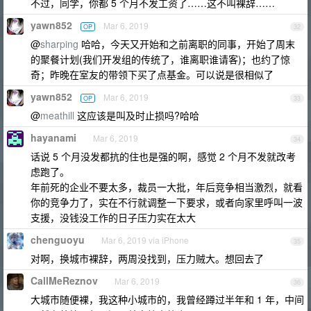
不过，同学，你都 5 个月不发工资了……这不叫裸辞……
yawn852
Mar 6, 2019
OP
32
@
sharping
哈哈，今天又开始和之前离职的同事，开始了周末
的聚餐计划(我们开发组的传统了，谁离职谁请客)；也约了惊
奇；昨晚在室友的带领下买了点基金。可以说是很相似了
yawn852
Mar 6, 2019
OP
33
@
meathill
这应该是叫及时止损吗?哈哈
hayanami
Mar 6, 2019
34
话说 5 个月没发都抗的住也是强的啊，感觉 2 个月不发就改考
虑跑了。
年前死的企业不要太多，裁员一大批，年后竞争相当激烈，就看
你的竞争力了，实在不行就调整一下要求，或者向家里呼叫一波
支援，没钱没工作的日子压力实在太大
chenguoyu
Mar 6, 2019 via iPhone
35
对啊，换城市裸辞，两周没找到，压力贼大。想回去了
CallMeReznov
Mar 6, 2019
36
大城市随便裸，我这种小城市的，我曾经蹲过半年和 1 年，中间