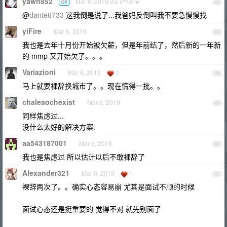
yawn852
Mar 6, 2019 via iPhone
OP
46
@
dante6733
这我倒是说了...我爸妈反倒叫我不要急慢慢找
yiFire
Mar 6, 2019
47
我也是去年十月份开始被欠薪，但是年前结了，然后新的一年新
的 mmp 又开始欠了。。。
Variazioni
Mar 6, 2019
1
48
马上就要裸辞换城市了。。现在慌得一批。。
chaleaochexist
Mar 6, 2019
49
同样焦虑过...
没什么太好的解决方案.
aa543187001
Mar 6, 2019
50
我也是焦虑过 所以估计以后不敢裸辞了
Alexander321
Mar 6, 2019
1
51
裸辞两次了。。确实心态容易崩 尤其是面试不顺的时候
面试心态还是挺重要的 觉得不对 就先别面了