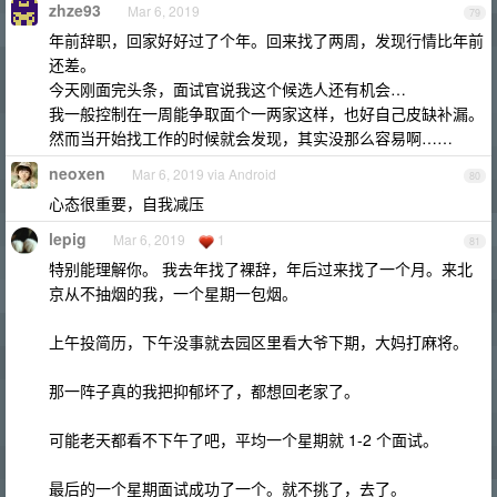
zhze93
Mar 6, 2019
79
年前辞职，回家好好过了个年。回来找了两周，发现行情比年前
还差。
今天刚面完头条，面试官说我这个候选人还有机会…
我一般控制在一周能争取面个一两家这样，也好自己皮缺补漏。
然而当开始找工作的时候就会发现，其实没那么容易啊……
neoxen
Mar 6, 2019 via Android
80
心态很重要，自我减压
lepig
Mar 6, 2019
1
81
特别能理解你。 我去年找了裸辞，年后过来找了一个月。来北
京从不抽烟的我，一个星期一包烟。
上午投简历，下午没事就去园区里看大爷下期，大妈打麻将。
那一阵子真的我把抑郁坏了，都想回老家了。
可能老天都看不下午了吧，平均一个星期就 1-2 个面试。
最后的一个星期面试成功了一个。就不挑了，去了。