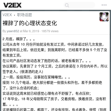
V2EX
职场话题
›
裸辞了的心理状态变化
By
yawn852
at Mar 6, 2019 · 18579 views
2 月底，裸辞了。。。
公司从去年 10 月份开始就没有发过工资，中间承诺过好几次发放，
结果到年后上班，依旧无果；到我离职时，已经差不多快 5 个月了没
有发放工资。
在公司产品社区发动态发了抱怨的话，被老板看到了。。。
协议离职，先拿到了 2 个月工资，之后的承诺在 3 月份内补齐，所以
签字走人。(很潇洒的走人)
上一周，投投简历，没事就在家睡睡觉。。。
接到 10 几个电话，绝大部分都是一些猎头和外包，差不多都拒绝
了，没什么合适的机会；
实话说到这周末就已经感觉心理有点不舒服了，有点压抑；
17 年毕业，18 年父母刚帮买了房子，交着房租，换着房贷，没有积
蓄。。。。
这是裸辞后的第二周，都周三，还没有找到，有点着急，很慌（到底