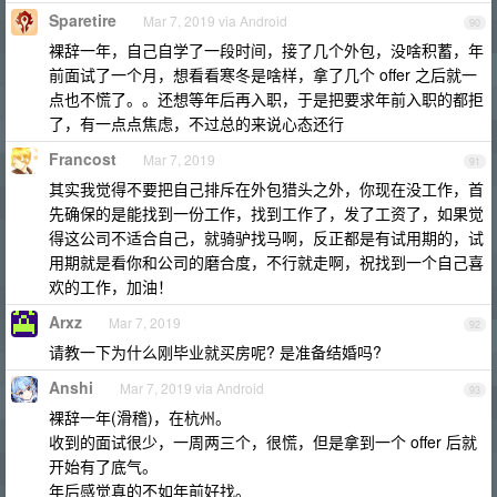
Sparetire
Mar 7, 2019 via Android
90
裸辞一年，自己自学了一段时间，接了几个外包，没啥积蓄，年
前面试了一个月，想看看寒冬是啥样，拿了几个 offer 之后就一
点也不慌了。。还想等年后再入职，于是把要求年前入职的都拒
了，有一点点焦虑，不过总的来说心态还行
Francost
Mar 7, 2019
91
其实我觉得不要把自己排斥在外包猎头之外，你现在没工作，首
先确保的是能找到一份工作，找到工作了，发了工资了，如果觉
得这公司不适合自己，就骑驴找马啊，反正都是有试用期的，试
用期就是看你和公司的磨合度，不行就走啊，祝找到一个自己喜
欢的工作，加油！
Arxz
Mar 7, 2019
92
请教一下为什么刚毕业就买房呢? 是准备结婚吗?
Anshi
Mar 7, 2019 via Android
93
裸辞一年(滑稽)，在杭州。
收到的面试很少，一周两三个，很慌，但是拿到一个 offer 后就
开始有了底气。
年后感觉真的不如年前好找。