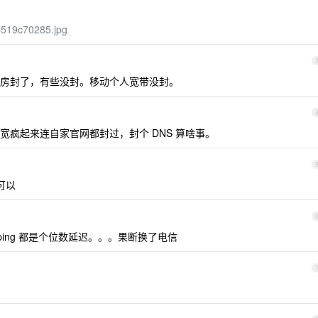
ab519c70285.jpg
房封了，有些没封。移动个人宽带没封。
疯起来连自家官网都封过，封个 DNS 算啥事。
 可以
ping 都是个位数延迟。。。果断换了电信