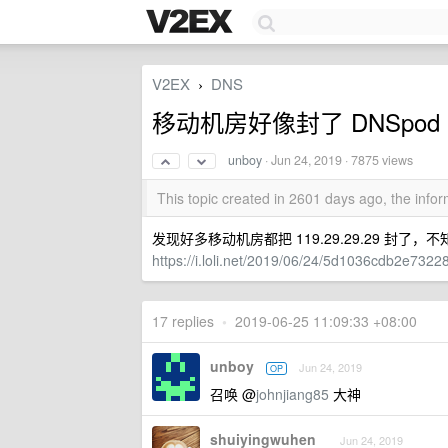
V2EX
DNS
›
移动机房好像封了 DNSpod
unboy
·
Jun 24, 2019
· 7875 views
This topic created in 2601 days ago, the inf
发现好多移动机房都把 119.29.29.29 封了
https://i.loli.net/2019/06/24/5d1036cdb2e7322
17 replies
•
2019-06-25 11:09:33 +08:00
unboy
Jun 24, 2019
OP
召唤 @
johnjiang85
大神
shuiyingwuhen
Jun 24, 2019