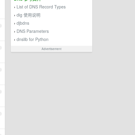
List of DNS Record Types
›
dig 使用说明
›
djbdns
›
3
DNS Parameters
›
dnslib for Python
›
4
Advertisement
5
6
7