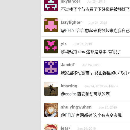
skylancer
Jun 24, 2019
不过找了个节点看了下好像是被强奸了
lazyfighter
Jun 24, 2019
@
FFLY
哈哈 想起来我恨起来连我自己
ylx
Jun 24, 2019
移动劫持 dns 这都是常事 /常识了
JaminT
Jun 24, 2019
我家里移动宽带 ，路由器里的小飞机 dn
imswing
Jun 24, 2019 via iPhone
@
coolrc
西安移动可以的啊
shuiyingwuhen
Jun 24, 2019
@
FFLY
官网都封 这个有点变态哦
lear7
Jun 24, 2019