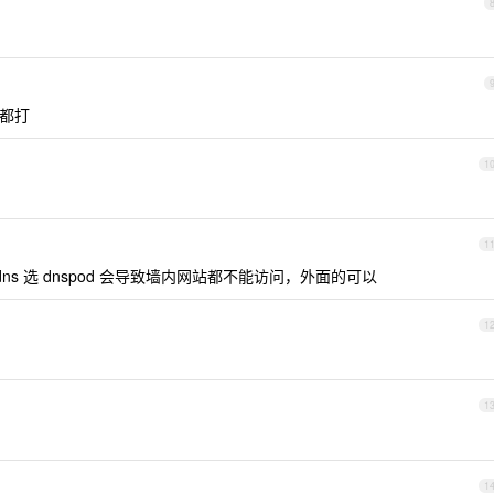
都打
1
1
s 选 dnspod 会导致墙内网站都不能访问，外面的可以
1
1
1