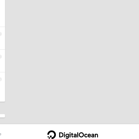
5
6
7
e