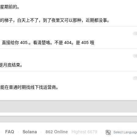
星期前的。
的梯子，白天上不了，到了夜里又可以那种，近期都没事。
1
直接给你 405.。看清楚咯。不是 404。是 405 哦
1
计划是月底结束。
1
能在普通时期找线下找运营商。
·
FAQ
·
Solana
·
862 Online
Highest 6679
·
Select Languag