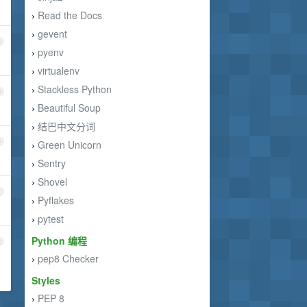
Read the Docs
›
gevent
›
8
pyenv
›
virtualenv
›
Stackless Python
›
9
Beautiful Soup
›
结巴中文分词
›
0
Green Unicorn
›
Sentry
›
Shovel
›
1
Pyflakes
›
pytest
›
Python 编程
2
pep8 Checker
›
Styles
PEP 8
›