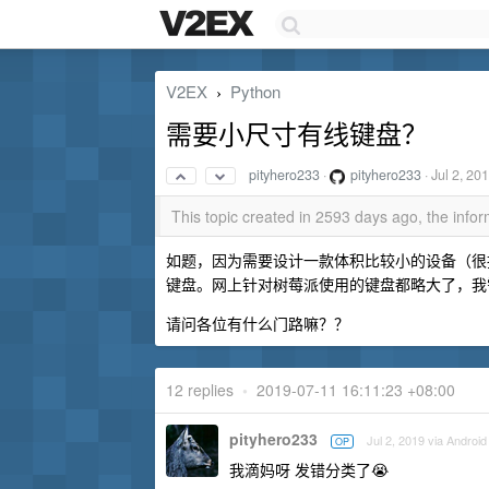
V2EX
Python
›
需要小尺寸有线键盘？
pityhero233
·
pityhero233
·
Jul 2, 20
This topic created in 2593 days ago, the inf
如题，因为需要设计一款体积比较小的设备（很
键盘。网上针对树莓派使用的键盘都略大了，我需要 2
请问各位有什么门路嘛？？
12 replies
•
2019-07-11 16:11:23 +08:00
pityhero233
Jul 2, 2019 via Android
OP
我滴妈呀 发错分类了😭