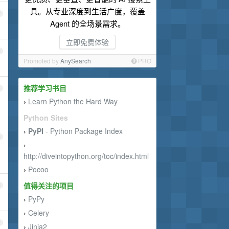
具。从专业深度到生活广度，覆盖
2
Agent 的全场景需求。
立即免费体验
3
Promoted by
AnySearch
PRO
推荐学习书目
4
Learn Python the Hard Way
›
Python Sites
PyPI
- Python Package Index
›
5
›
http://diveintopython.org/toc/index.html
Pocoo
›
值得关注的项目
6
PyPy
›
Celery
›
7
Jinja2
›