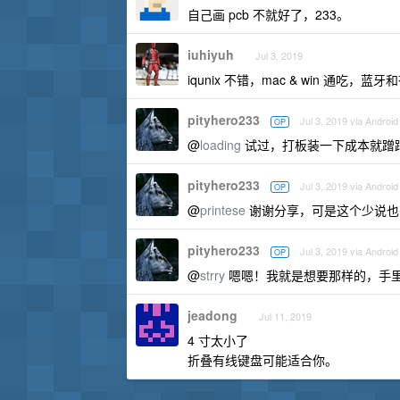
自己画 pcb 不就好了，233。
iuhiyuh
Jul 3, 2019
iqunix 不错，mac & win 通吃
pityhero233
Jul 3, 2019 via Android
OP
@
loading
试过，打板装一下成本就蹭蹭
pityhero233
Jul 3, 2019 via Android
OP
@
printese
谢谢分享，可是这个少说也有
pityhero233
Jul 3, 2019 via Android
OP
@
strry
嗯嗯！我就是想要那样的，手里也有
jeadong
Jul 11, 2019
4 寸太小了
折叠有线键盘可能适合你。