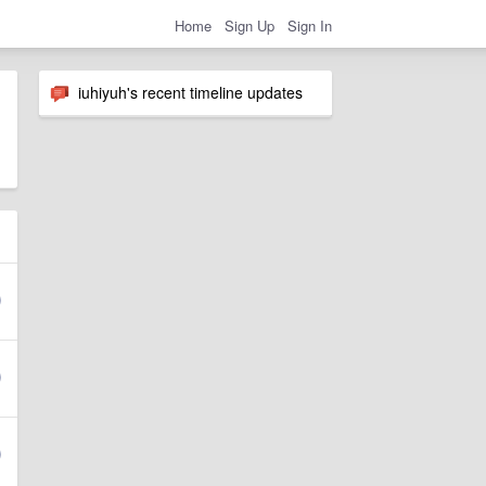
Home
Sign Up
Sign In
iuhiyuh's recent timeline updates