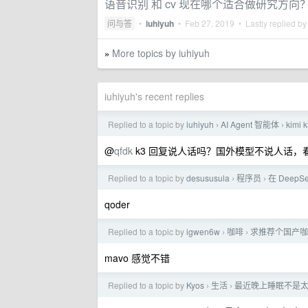
语音识别 和 cv 现在哪个适合做研究方向
问与答
•
iuhiyuh
•
Feb 27, 2019
• Lastly replied b
More topics by iuhiyuh
»
iuhiyuh's recent replies
Replied to a topic by
iuhiyuh
AI Agent 智能体
kimi
›
›
@
qfdk
k3 回复说人话吗？国外模型不说人话，看
Replied to a topic by
desususula
程序员
在 DeepS
›
›
qoder
Replied to a topic by
igwen6w
咖啡
求推荐个国产咖
›
›
mavo 感觉不错
Replied to a topic by
Kyos
生活
最近晚上睡眠不是太
›
›