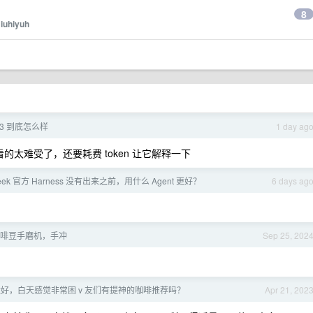
？
8
y
iuhiyuh
 k3 到底怎么样
1 day ag
的太难受了，还要耗费 token 让它解释一下
eek 官方 Harness 没有出来之前，用什么 Agent 更好？
6 days ag
啡豆手磨机，手冲
Sep 25, 202
好，白天感觉非常困 v 友们有提神的咖啡推荐吗？
Apr 21, 202