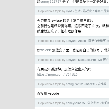
@
sunny352787
是了，但是量多不一定是好事
Replied to a topic by
Kyos
生活
最近晚上睡眠不是太
›
›
强力推荐 swisse 的男士复合维生素片
之前我也是经常觉得累，这东西吃了 2 次，就
然后就没吃了，怕有啥副作用
Replied to a topic by
iuhiyuh
Apple
哪里有渠道买 m
›
›
@
wclebb
别放盒子里，登陆好自己的帐号 ，做
Replied to a topic by
iuhiyuh
MacBook Pro
M1 现在
›
›
有朋友知道这种，是怎么做出来的吗
https://imgur.com/fV54SL0
Replied to a topic by
orangutan92
macOS
求推荐一
›
›
直接用 vscode
Replied to a topic by
honeyshine75
分享发现
你们
›
›