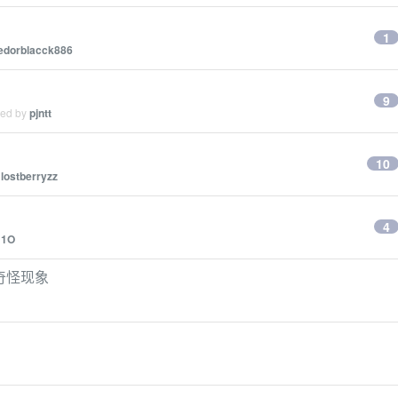
1
edorblacck886
9
ied by
pjntt
10
y
lostberryzz
4
y
1O
这种奇怪现象