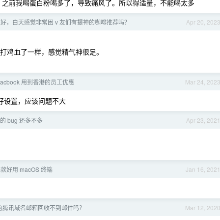
，之前我喝蛋白粉喝多了，导致痛风了。所以得适量，不能喝太多
好，白天感觉非常困 v 友们有提神的咖啡推荐吗？
Apr 20, 202
和打鸡血了一样，感觉精气神很足。
acbook 用到香港的员工优惠
Mar 24, 202
好设置，应该问题不大
的 bug 还多不多
Apr 23, 202
款好用 macOS 终端
Jan 16, 202
的腾讯域名邮箱回收不到邮件吗？
Mar 12, 202