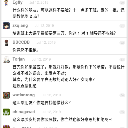
Egfly
Jul 12, 2019
30
什么样的朋友，可以这样不要脸？十一点多下班，累的一批，还
要教他到 2 点？
zkqiang
Jul 12, 2019
31
培训班上大课学费都要两三万，你这 1 对 1 辅导还不收钱？
BBCCBB
Jul 12, 2019
32
你竟然不拒绝。
Torjan
Jul 12, 2019
33
首先你如果答应了，那就好好教，那是你许下的承诺，不要说什
么难不难的语言，出发点不对；
其次，为什么要平白无故的对别人好？女同事？
建议直接拒绝
wutiantong
Jul 12, 2019
34
这叫啥朋友？你是要找他借钱么？
chinagxwei
Jul 12, 2019
35
这么厚脸皮的要你凌晨教，你当然也很好意思的拒绝啊~！