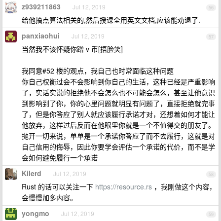
z939211863
Jul 12, 2019
56
给他搞点算法相关的,然后授课全用英文文档,应该能劝退了.
panxiaohui
Jul 12, 2019
57
当然我不该怀疑你蹭 v 币[捂脸笑]
我同意#52 楼的观点，我自己也时常面临这种问题
你自己权衡过会不会影响到你自己的生活，这种已经是严重影响
了，实话实说的拒绝他不会怎么也不可能会怎么，甚至让他意识
到影响到了你，你的心里问题就明显有问题了，直接拒绝就完事
了，但是你答应了别人就应该履行承诺才对，还想着如何才能让
他放弃，这样过后反而在他眼里你就是一个不值得交的朋友了。
抛开一切来说，单单是一个承诺你答应了而不去履行，这就是对
自己信用的侮辱，因此你要学会评估一个承诺的代价，而不是学
会如何避免履行一个承诺
Kilerd
Jul 12, 2019
58
Rust 的话可以关注一下
https://resource.rs
，我刚做这个内容，
会慢慢加多内容。
yongmo
Jul 12, 2019
59