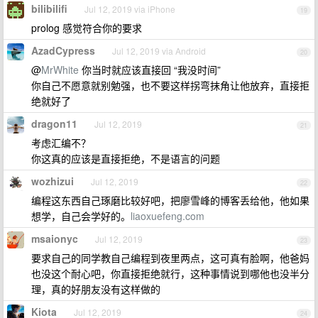
bilibilifi
Jul 12, 2019 via iPhone
19
prolog 感觉符合你的要求
AzadCypress
Jul 12, 2019 via Android
20
@
MrWhite
你当时就应该直接回 “我没时间”
你自己不愿意就别勉强，也不要这样拐弯抹角让他放弃，直接拒
绝就好了
dragon11
Jul 12, 2019
21
考虑汇编不？
你这真的应该是直接拒绝，不是语言的问题
wozhizui
Jul 12, 2019
22
编程这东西自己琢磨比较好吧，把廖雪峰的博客丢给他，他如果
想学，自己会学好的。
liaoxuefeng.com
msaionyc
Jul 12, 2019
23
要求自己的同学教自己编程到夜里两点，这可真有脸啊，他爸妈
也没这个耐心吧，你直接拒绝就行，这种事情说到哪他也没半分
理，真的好朋友没有这样做的
Kiota
Jul 12, 2019
24