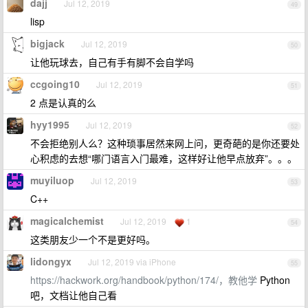
dajj
Jul 12, 2019
49
lisp
bigjack
Jul 12, 2019
50
让他玩球去，自己有手有脚不会自学吗
ccgoing10
Jul 12, 2019
51
2 点是认真的么
hyy1995
Jul 12, 2019
52
不会拒绝别人么？这种琐事居然来网上问，更奇葩的是你还要处
心积虑的去想“哪门语言入门最难，这样好让他早点放弃”。。。
muyiluop
Jul 12, 2019
53
C++
magicalchemist
Jul 12, 2019
1
54
这类朋友少一个不是更好吗。
lidongyx
Jul 12, 2019 via iPhone
55
https://hackwork.org/handbook/python/174/，教他学
Python
吧，文档让他自己看