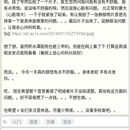
院。挂了号然后拍了一个片子，医生忽然问我问我有没有不舒服。我
有点奇怪。说没啥不舒服的呀。然后说我心脏有问题。 比正常的要大
（心脏增大） 一下子就紧张了起来。有让我拍了一张肺部照片意思先
排查一下是具体是哪里的问题。。。最后片子出来了。说肺部没问题
。让我去心内科检查。。。
![x](
https://s2.ax1x.com/2019/07/15/Z7VY3d.jpg
)
想了想，虽然积水潭医院也是三甲的。但是在网上看了下 打算这周请
假去安贞医院看看（看网上说心内科比较好）
而且。。 今天一天真的感觉有点不舒服。。身体发软 手有点发
抖。。
哎， 现在希望那个意思看错了吧或者片子没拍清楚。真怕有这方面的
问题。。好不容易攒了一点钱。。。不想生病。。
也希望 v 友们多注意休息。尽量少熬夜。。。没事多检查吧。。
入门
意思
为难
扼杀