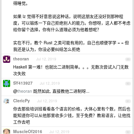
得睡觉。
如果 lz 觉得不好意思说这种话，说明这朋友还没好到那种程
度，可以锻炼一下自己拒绝别人的能力。你想呀，这人都不考虑
给你留个选择，你有什么道理必须为他着想呢？
实在不行，教个 Rust 之类可能有用的，自己也顺便学学 = = 但
我还是认为，你没必要纠结怎么拒绝
theoran
Jul 12, 2019
89
Haskell 第一难！也就比二进制简单。。。无数次尝试入门无数
次失败
SY413927
Jul 12, 2019
90
@
theoran
既然如此, 直接教他二进制呀...
ClericPy
Jul 12, 2019
91
你去那些培训班看看各个语言的价格，大体心里有个数，然后也
能知道你可以从他那里收多少钱，至于免费？教易语言，让他找
工作去吧
MuscleOf2016
Jul 12, 2019
92