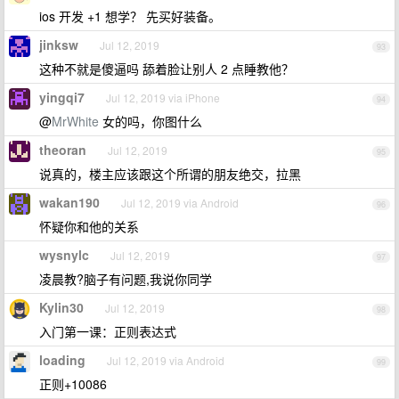
ios 开发 +1 想学？ 先买好装备。
jinksw
Jul 12, 2019
93
这种不就是傻逼吗 舔着脸让别人 2 点睡教他？
yingqi7
Jul 12, 2019 via iPhone
94
@
MrWhite
女的吗，你图什么
theoran
Jul 12, 2019
95
说真的，楼主应该跟这个所谓的朋友绝交，拉黑
wakan190
Jul 12, 2019 via Android
96
怀疑你和他的关系
wysnylc
Jul 12, 2019
97
凌晨教?脑子有问题,我说你同学
Kylin30
Jul 12, 2019
98
入门第一课：正则表达式
loading
Jul 12, 2019 via Android
99
正则+10086