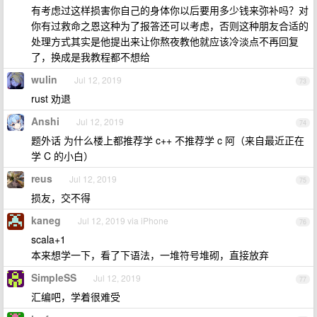
有考虑过这样损害你自己的身体你以后要用多少钱来弥补吗？对
你有过救命之恩这种为了报答还可以考虑，否则这种朋友合适的
处理方式其实是他提出来让你熬夜教他就应该冷淡点不再回复
了，换成是我教程都不想给
wulin
Jul 12, 2019
73
rust 劝退
Anshi
Jul 12, 2019
74
题外话 为什么楼上都推荐学 c++ 不推荐学 c 阿（来自最近正在
学 C 的小白）
reus
Jul 12, 2019
75
损友，交不得
kaneg
Jul 12, 2019 via iPhone
76
scala+1
本来想学一下，看了下语法，一堆符号堆砌，直接放弃
SimpleSS
Jul 12, 2019
77
汇编吧，学着很难受