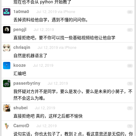
现在也不会从 python 开始教了
1a0ma0
Jul 12, 2019 via iPhone
66
丢掉资料给他自学，遇到不懂的问问你。
pengjl
Jul 12, 2019
67
直接拒绝吧，要不你可以找一些基础视频给他让他自学
chrisqin
Jul 12, 2019 via iPhone
68
自然是机器语言了
kooze
Jul 12, 2019
69
汇编吧
passerbytiny
Jul 12, 2019
70
我怀疑对方并不是同学，要么是发小，要么是未来的小舅子，不
然不会这么为难。
shubei
Jul 12, 2019
71
直接拒绝吧 真的，这样之后都不愉快
CarrotD
Jul 12, 2019
72
说句实话，你也太包子了，教到 2 点，看这意思还是无偿的，你