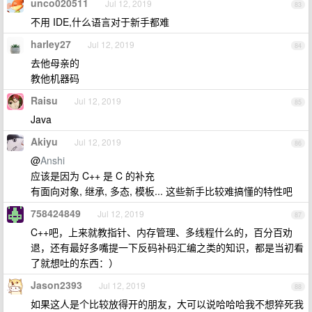
unco020511
Jul 12, 2019
83
不用 IDE,什么语言对于新手都难
harley27
Jul 12, 2019
84
去他母亲的
教他机器码
Raisu
Jul 12, 2019
85
Java
Akiyu
Jul 12, 2019
86
@
Anshi
应该是因为 C++ 是 C 的补充
有面向对象, 继承, 多态, 模板... 这些新手比较难搞懂的特性吧
758424849
Jul 12, 2019
87
C++吧，上来就教指针、内存管理、多线程什么的，百分百劝
退，还有最好多嘴提一下反码补码汇编之类的知识，都是当初看
了就想吐的东西：）
Jason2393
Jul 12, 2019
88
如果这人是个比较放得开的朋友，大可以说哈哈哈我不想猝死我