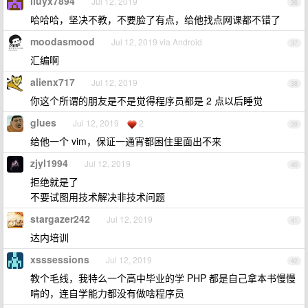
liuyx7894
Jul 12, 2019
36
哈哈哈，坚决不教，不要脸了有点，给他找点网课都不错了
moodasmood
Jul 12, 2019 via Android
37
汇编啊
alienx717
Jul 12, 2019
38
你这个所谓的朋友是不是觉得程序员都是 2 点以后睡觉
glues
Jul 12, 2019
2
39
给他一个 vim，保证一通宵都困住里面出不来
zjyl1994
Jul 12, 2019
40
拒绝就是了
不要试图用技术解决非技术问题
stargazer242
Jul 12, 2019
41
达内培训
xsssessions
Jul 12, 2019
42
教个毛线，我特么一个高中毕业的学 PHP 都是自己拿本书慢慢
啃的，连自学能力都没有做啥程序员