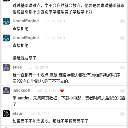
跳过基础讲难点，学不会自然就会放弃，他要是要求讲基础就跟
他说基础都不会就别来学这语言了学也学不好
UnrealEngine
Jul 12, 2019
25
直接拒绝
UnrealEngine
Jul 12, 2019
26
直接拒绝
换我就友尽了
stlee
Jul 12, 2019
27
我一直都有一个观点,就是 连自学能力都没有,你当鸡毛的程序
员?没有自学能力,是干不下去的.
imicksoft
Jul 12, 2019
1
28
学 aardio，采集网页数据，下载小电影，贤者时间之后就没兴趣
了
efaun
Jul 12, 2019
29
如果面子不能当饭吃，那就不用顾忌面子了