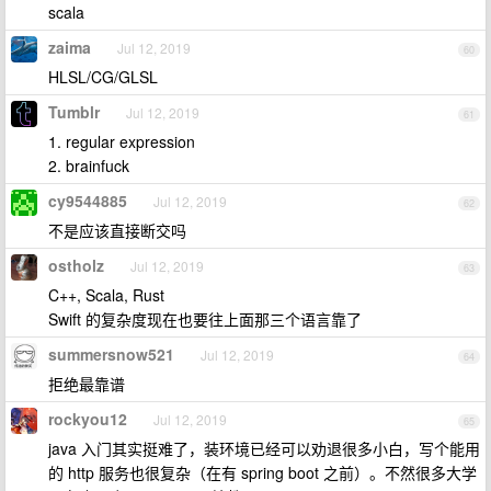
scala
zaima
Jul 12, 2019
60
HLSL/CG/GLSL
Tumblr
Jul 12, 2019
61
1. regular expression
2. brainfuck
cy9544885
Jul 12, 2019
62
不是应该直接断交吗
ostholz
Jul 12, 2019
63
C++, Scala, Rust
Swift 的复杂度现在也要往上面那三个语言靠了
summersnow521
Jul 12, 2019
64
拒绝最靠谱
rockyou12
Jul 12, 2019
65
java 入门其实挺难了，装环境已经可以劝退很多小白，写个能用
的 http 服务也很复杂（在有 spring boot 之前）。不然很多大学