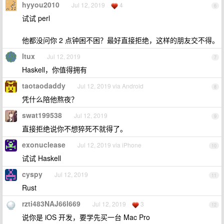
hyyou2010
Jul 12, 2019
4
6
试试 perl
他都没问你 2 点钟困不困？最好直接拒绝，这样的朋友交不得。
ltux
Jul 12, 2019
7
Haskell，你值得拥有
taotaodaddy
Jul 12, 2019 via Android
8
凭什么陪他熬夜？
swat199538
Jul 12, 2019
9
直接拒绝说你不想猝死不就得了。
exonuclease
Jul 12, 2019 via iPhone
10
试试 Haskell
cyspy
Jul 12, 2019
11
Rust
rzti483NAJ66l669
Jul 12, 2019
3
12
说你是 iOS 开发，要学先买一台 Mac Pro