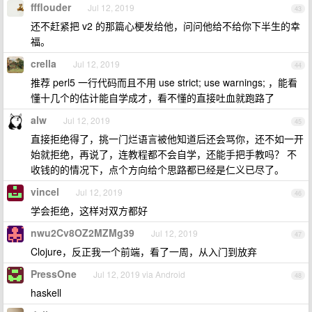
ffflouder
Jul 12, 2019
43
还不赶紧把 v2 的那篇心梗发给他，问问他给不给你下半生的幸
福。
crella
Jul 12, 2019
44
推荐 perl5 一行代码而且不用 use strict; use warnings; ，能看
懂十几个的估计能自学成才，看不懂的直接吐血就跑路了
alw
Jul 12, 2019
45
直接拒绝得了，挑一门烂语言被他知道后还会骂你，还不如一开
始就拒绝，再说了，连教程都不会自学，还能手把手教吗？ 不
收钱的的情况下，点个方向给个思路都已经是仁义已尽了。
vincel
Jul 12, 2019
46
学会拒绝，这样对双方都好
nwu2Cv8OZ2MZMg39
Jul 12, 2019
47
Clojure，反正我一个前端，看了一周，从入门到放弃
PressOne
Jul 12, 2019 via Android
48
haskell