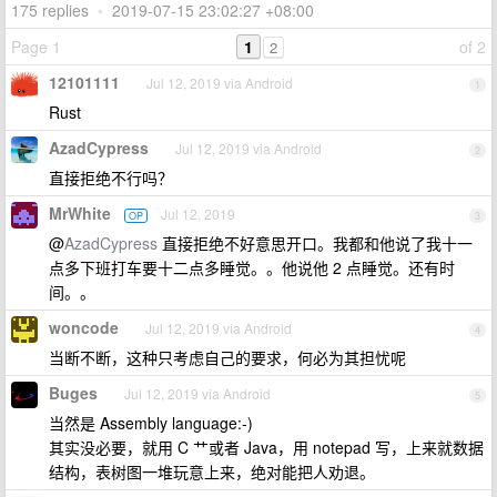
175 replies
•
2019-07-15 23:02:27 +08:00
Page 1
1
of 2
2
12101111
Jul 12, 2019 via Android
1
Rust
AzadCypress
Jul 12, 2019 via Android
2
直接拒绝不行吗？
MrWhite
Jul 12, 2019
OP
3
@
AzadCypress
直接拒绝不好意思开口。我都和他说了我十一
点多下班打车要十二点多睡觉。。他说他 2 点睡觉。还有时
间。。
woncode
Jul 12, 2019 via Android
4
当断不断，这种只考虑自己的要求，何必为其担忧呢
Buges
Jul 12, 2019 via Android
5
当然是 Assembly language:-)
其实没必要，就用 C 艹或者 Java，用 notepad 写，上来就数据
结构，表树图一堆玩意上来，绝对能把人劝退。