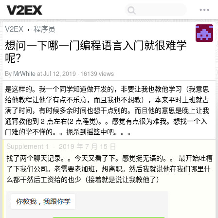
V2EX
程序员
›
想问一下哪一门编程语言入门就很难学
呢？
By
MrWhite
at Jul 12, 2019 · 16139 views
是这样的。我一个同学知道做开发的，非要让我也教他学习（我意思
给他教程让他学有点不乐意，而且我也不想教），本来平时上班就占
满了时间，有时候多余时间也想干点别的。而且他的意思是晚上让我
通宵教他到 2 点左右(2 点睡觉)。。感觉有点很为难我。想找一个入
门难的学不懂的。。扼杀到摇篮中吧。。。
Supplement 1 · 2019 年 7 月 15 日
找了两个聊天记录。。今天又看了下。感觉挺无语的。。 最开始吐槽
了下我们公司。老需要老加班，想离职。然后我就说他在我们哪里什
么都干然后工资给的也少（接着就是说让我教他了）