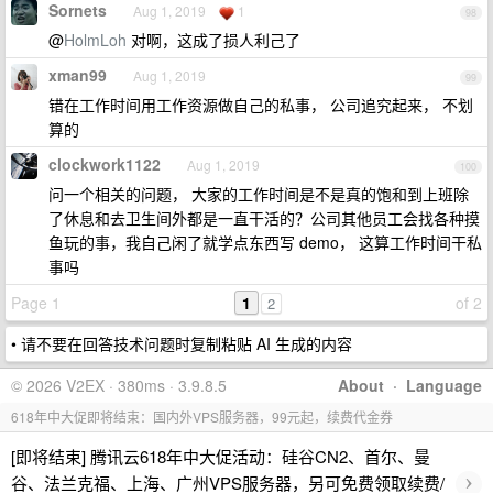
Sornets
Aug 1, 2019
1
98
@
HolmLoh
对啊，这成了损人利己了
xman99
Aug 1, 2019
99
错在工作时间用工作资源做自己的私事， 公司追究起来， 不划
算的
clockwork1122
Aug 1, 2019
100
问一个相关的问题， 大家的工作时间是不是真的饱和到上班除
了休息和去卫生间外都是一直干活的？公司其他员工会找各种摸
鱼玩的事，我自己闲了就学点东西写 demo， 这算工作时间干私
事吗
Page 1
1
of 2
2
• 请不要在回答技术问题时复制粘贴 AI 生成的内容
© 2026 V2EX · 380ms · 3.9.8.5
About
·
Language
618年中大促即将结束：国内外VPS服务器，99元起，续费代金券
[即将结束] 腾讯云618年中大促活动：硅谷CN2、首尔、曼
›
谷、法兰克福、上海、广州VPS服务器，另可免费领取续费/