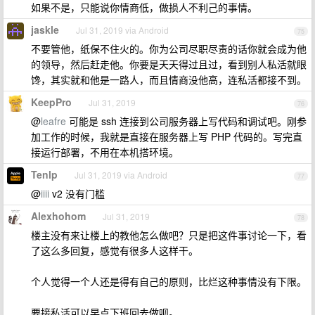
如果不是，只能说你情商低，做损人不利己的事情。
jaskle
Jul 31, 2019 via Android
75
不要管他，纸保不住火的。你为公司尽职尽责的话你就会成为他
的领导，然后赶走他。你要是天天得过且过，看到别人私活就眼
馋，其实就和他是一路人，而且情商没他高，连私活都接不到。
KeepPro
Jul 31, 2019
76
@
leafre
可能是 ssh 连接到公司服务器上写代码和调试吧。刚参
加工作的时候，我就是直接在服务器上写 PHP 代码的。写完直
接运行部署，不用在本机搭环境。
Tenlp
Jul 31, 2019 via Android
77
@
iiii
v2 没有门槛
Alexhohom
Jul 31, 2019
78
楼主没有来让楼上的教他怎么做吧？只是把这件事讨论一下，看
了这么多回复，感觉有很多人这样干。
个人觉得一个人还是得有自己的原则，比烂这种事情没有下限。
要接私活可以早点下班回去做呗。