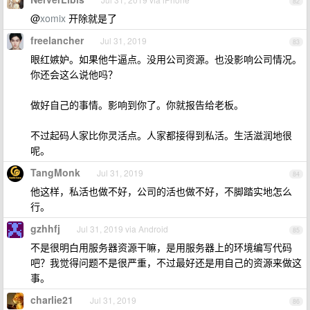
82
@
xomix
开除就是了
freelancher
Jul 31, 2019
83
眼红嫉妒。如果他牛逼点。没用公司资源。也没影响公司情况。
你还会这么说他吗？
做好自己的事情。影响到你了。你就报告给老板。
不过起码人家比你灵活点。人家都接得到私活。生活滋润地很
呢。
TangMonk
Jul 31, 2019
84
他这样，私活也做不好，公司的活也做不好，不脚踏实地怎么
行。
gzhhfj
Jul 31, 2019 via Android
85
不是很明白用服务器资源干嘛，是用服务器上的环境编写代码
吧？我觉得问题不是很严重，不过最好还是用自己的资源来做这
事。
charlie21
Jul 31, 2019
86