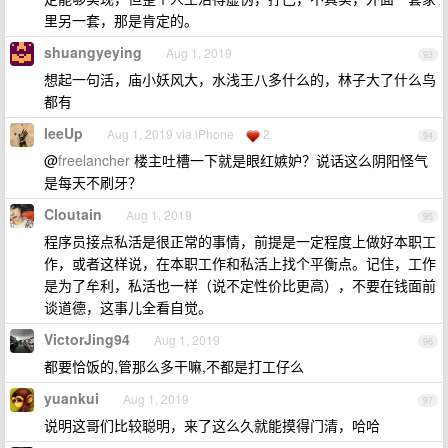
里另一套，那是肯定的。
shuangyeying
Aug 1, 2019
93
想起一句活，庙小妖风大，水浅王八多什么的，林子大了什么鸟
都有
leeUp
Aug 1, 2019 via iPhone
2
94
@
freelancher
楼主吐槽一下就是眼红嫉妒？说话这么阴阳怪气
是每天不刷牙？
Cloutain
Aug 1, 2019
95
程序员接点私活是很正常的事情，前提是一定程度上做好本职工
作，或者这样说，在本职工作和私活上找个平衡点。记住，工作
是为了牟利，私活也一样（说不定性价比更高），不要在钱面前
谈道德，这事儿全看自觉。
VictorJing94
Aug 1, 2019
96
都要恰饭的,管那么多干嘛,不都是打工仔么
yuankui
Aug 1, 2019
97
说明这哥们比较聪明，来了这么久就能摸得门清，哈哈