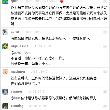
qile1
Jul 31, 2019 via Android
1
64
作为员工我感觉公司有合理的地方应该合理的方式提出，既然是
私活我不支持你同事及其它同事做，尤其是可能给公司带来损失
或者有可能带来损失的风险，当然如果同事事出有因可能可以谅
解
zarte
Jul 31, 2019
65
写匿名邮件给老板，把他赶走换新人。不要扯其他人。
nigulasida
Jul 31, 2019
66
@
azh7138m
不合适，事情不一样。态度不一样。
顺便说一句，举报是小人。
madmen
Jul 31, 2019
67
还有这种人，工作时间做私活就算了，还要用公司服务器
你们管理是多混乱？
yuaner
Jul 31, 2019
68
@
l00t
估计是训练机器学习的模型吧，借助服务器的算力
xuanbg
Jul 31, 2019
69