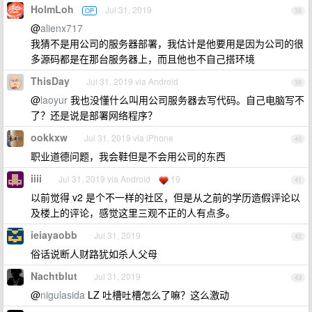
HolmLoh
Jul 31, 2019
OP
38
@
alienx717
我猜不是用公司的服务器部署，我估计是他要用是因为公司的很
多源码都是在那台服务器上，而且他也不自己搭环境
ThisDay
Jul 31, 2019 via Android
39
@
laoyur
我也没懂什么叫用公司服务器去写代码。自己电脑写不
了？还是说是部署网络程序？
ookkxw
Jul 31, 2019 via iPhone
40
职业道德问题，我会鞋但是不会用公司的东西
iiii
Jul 31, 2019 via Android
19
41
以前觉得 v2 是个不一样的社区，但是从之前的学历造假评论以
及楼上的评论，感觉这里三观不正的人有点多。
ieiayaobb
Jul 31, 2019
42
俗话说断人财路犹如杀人父母
Nachtblut
Jul 31, 2019
43
@
nigulasida
LZ 吐槽吐槽怎么了嘛？这么激动