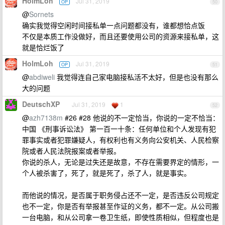
HolmLoh
Jul 31, 2019
OP
50
@
Sornets
确实我觉得空闲时间接私单一点问题都没有，谁都想恰点饭
不仅是本质工作没做好，而且还要使用公司的资源来接私单，这
就是恰烂饭了
HolmLoh
Jul 31, 2019
OP
51
@
abdiweli
我觉得连自己家电脑接私活不太好，但是也没有那么
大的问题
DeutschXP
Jul 31, 2019
1
52
@
azh7138m
#26 #28 他说的不一定恰当，你说的一定不恰当：
中国 《刑事诉讼法》 第一百一十条：任何单位和个人发现有犯
罪事实或者犯罪嫌疑人，有权利也有义务向公安机关、人民检察
院或者人民法院报案或者举报。
你说的杀人，无论是过失还是故意，不存在需要界定的情形，一
个人被杀害了，死了，就是死了，杀了人，就是事实。
而他说的情况，是否属于职务侵占还不一定，是否违反公司规定
也不一定，你是否有举报甚至作证的义务，都不一定。从公司搬
一台电脑，和从公司拿一卷卫生纸，即使性质相似，但程度也是