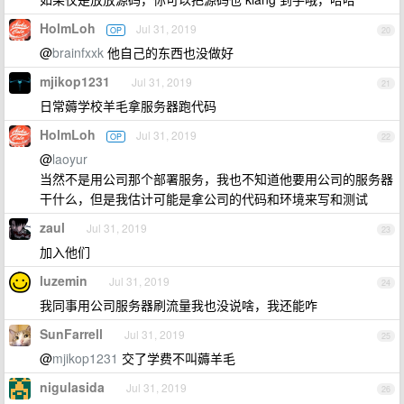
HolmLoh
Jul 31, 2019
OP
20
@
brainfxxk
他自己的东西也没做好
mjikop1231
Jul 31, 2019
21
日常薅学校羊毛拿服务器跑代码
HolmLoh
Jul 31, 2019
OP
22
@
laoyur
当然不是用公司那个部署服务，我也不知道他要用公司的服务器
干什么，但是我估计可能是拿公司的代码和环境来写和测试
zaul
Jul 31, 2019
23
加入他们
luzemin
Jul 31, 2019
24
我同事用公司服务器刷流量我也没说啥，我还能咋
SunFarrell
Jul 31, 2019
25
@
mjikop1231
交了学费不叫薅羊毛
nigulasida
Jul 31, 2019
26