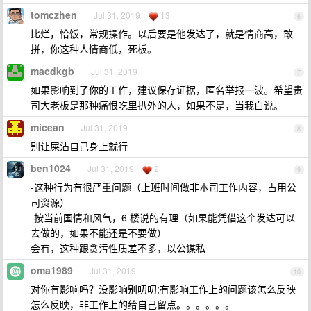
tomczhen
Jul 31, 2019
13
6
比烂，恰饭，常规操作。以后要是他发达了，就是情商高，敢
拼，你这种人情商低，死板。
macdkgb
Jul 31, 2019
7
如果影响到了你的工作，建议保存证据，匿名举报一波。希望贵
司大老板是那种痛恨吃里扒外的人，如果不是，当我白说。
micean
Jul 31, 2019
8
别让屎沾自己身上就行
ben1024
Jul 31, 2019
2
9
-这种行为有很严重问题（上班时间做非本司工作内容，占用公
司资源）
-按当前国情和风气，6 楼说的有理（如果能凭借这个发达可以
去做的，如果不能还是不要做）
会有，这种跟贪污性质差不多，以公谋私
oma1989
Jul 31, 2019
10
对你有影响吗？没影响别叨叨;有影响工作上的问题该怎么反映
怎么反映，非工作上的给自己留点。。。。。。