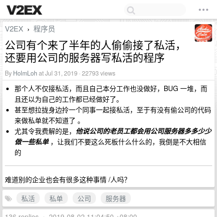
V2EX
程序员
›
公司有个来了半年的人偷偷接了私活，
还要用公司的服务器写私活的程序
By
HolmLoh
at Jul 31, 2019 · 22793 views
那个人不仅接私活，而且自己本分工作也没做好，BUG 一堆，而
且还以为自己的工作都已经做好了。
甚至想拉拢身边拎一个同事一起接私活，至于有没有偷公司的代码
来做私单就不知道了 。
尤其令我费解的是，
他说公司的老员工都会用公司服务器多多少少
做一些私单
，让我们不要这么死板什么什么的，我倒是不大相信
的
难道别的企业也会有很多这种事情 /人吗？
私活
私单
公司
服务器
136 replies
•
2019-08-02 11:04:50 +08:00