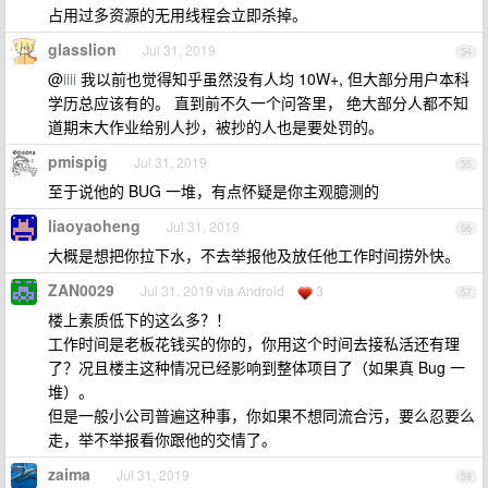
占用过多资源的无用线程会立即杀掉。
glasslion
Jul 31, 2019
54
@
iiii
我以前也觉得知乎虽然没有人均 10W+, 但大部分用户本科
学历总应该有的。 直到前不久一个问答里， 绝大部分人都不知
道期末大作业给别人抄，被抄的人也是要处罚的。
pmispig
Jul 31, 2019
55
至于说他的 BUG 一堆，有点怀疑是你主观臆测的
liaoyaoheng
Jul 31, 2019
56
大概是想把你拉下水，不去举报他及放任他工作时间捞外快。
ZAN0029
Jul 31, 2019 via Android
3
57
楼上素质低下的这么多？！
工作时间是老板花钱买的你的，你用这个时间去接私活还有理
了？况且楼主这种情况已经影响到整体项目了（如果真 Bug 一
堆）。
但是一般小公司普遍这种事，你如果不想同流合污，要么忍要么
走，举不举报看你跟他的交情了。
zaima
Jul 31, 2019
58