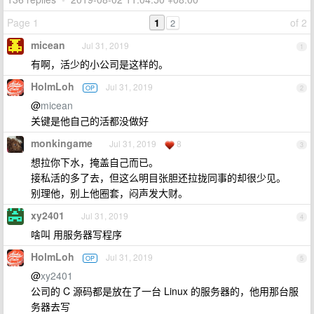
Page 1
1
of 2
2
micean
Jul 31, 2019
1
有啊，活少的小公司是这样的。
HolmLoh
Jul 31, 2019
OP
2
@
micean
关键是他自己的活都没做好
monkingame
Jul 31, 2019
8
3
想拉你下水，掩盖自己而已。
接私活的多了去，但这么明目张胆还拉拢同事的却很少见。
别理他，别上他圈套，闷声发大财。
xy2401
Jul 31, 2019
4
啥叫 用服务器写程序
HolmLoh
Jul 31, 2019
OP
5
@
xy2401
公司的 C 源码都是放在了一台 Linux 的服务器的，他用那台服
务器去写