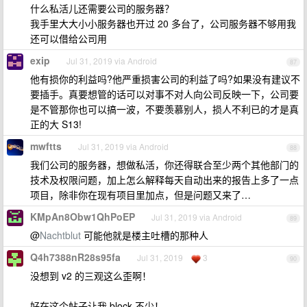
什么私活儿还需要公司的服务器？
我手里大大小小服务器也开过 20 多台了，公司服务器不够用我
还可以借给公司用
exip
Jul 31, 2019 via Android
87
他有损你的利益吗?他严重损害公司的利益了吗?如果没有建议不
要插手。真要想管的话可以对事不对人向公司反映一下，公司要
是不管那你也可以搞一波，不要羡慕别人，损人不利已的才是真
正的大 S13!
mwftts
Jul 31, 2019 via Android
88
我们公司的服务器，想做私活，你还得联合至少两个其他部门的
技术及权限问题，加上怎么解释每天自动出来的报告上多了一点
项目，除非你在现有项目里加点，但是问题又来了…
KMpAn8Obw1QhPoEP
Jul 31, 2019 via Android
89
@
Nachtblut
可能他就是楼主吐槽的那种人
Q4h7388nR28s95fa
Jul 31, 2019
3
90
没想到 v2 的三观这么歪啊！
好在这个帖子让我 block 不少！