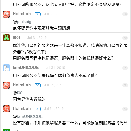
用公司的服务器，这也太大胆了把，这样确定不会被发现吗？
HolmLoh
Jul 31, 2019
OP
59
@
pmispig
点怀疑是你主观臆想我主观臆想
l00t
Jul 31, 2019
60
你连他用公司的服务器来干什么都不知道，凭啥说他用公司的服
务器“写”私活程序？
用服务器写程序也是很逗，服务器上的编辑器很好使么？
IamUNICODE
Jul 31, 2019
61
用公司服务器部署代码？你们负责人不裁了他？
HolmLoh
Jul 31, 2019
OP
62
@
l00t
因为是他告诉我的
HolmLoh
Jul 31, 2019
OP
63
@
IamUNICODE
没有部署，不知道他拿服务器干什么，可能是复制服务器的代码