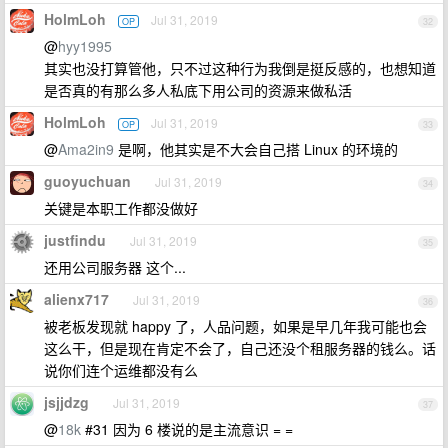
HolmLoh
Jul 31, 2019
OP
32
@
hyy1995
其实也没打算管他，只不过这种行为我倒是挺反感的，也想知道
是否真的有那么多人私底下用公司的资源来做私活
HolmLoh
Jul 31, 2019
OP
33
@
Ama2in9
是啊，他其实是不大会自己搭 Linux 的环境的
guoyuchuan
Jul 31, 2019
34
关键是本职工作都没做好
justfindu
Jul 31, 2019
35
还用公司服务器 这个...
alienx717
Jul 31, 2019
36
被老板发现就 happy 了，人品问题，如果是早几年我可能也会
这么干，但是现在肯定不会了，自己还没个租服务器的钱么。话
说你们连个运维都没有么
jsjjdzg
Jul 31, 2019
37
@
18k
#31 因为 6 楼说的是主流意识 = =