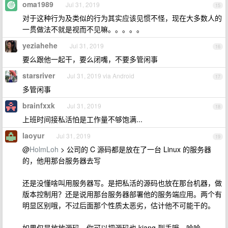
oma1989
Jul 31, 2019
15
对于这种行为及类似的行为其实应该见惯不怪，现在大多数人的
一贯做法不就是视而不见嘛。。。。。
yeziahehe
Jul 31, 2019
16
要么跟他一起干，要么闭嘴，不要多管闲事
starsriver
Jul 31, 2019 via Android
17
多管闲事
brainfxxk
Jul 31, 2019
18
上班时间接私活怕是工作量不够饱满...
laoyur
Jul 31, 2019
19
@
HolmLoh
> 公司的 C 源码都是放在了一台 Linux 的服务器
的，他用那台服务器去写
还是没懂啥叫用服务器写。是把私活的源码也放在那台机器，做
版本控制用？还是说用那台服务器部署他的服务端应用。两个有
明显区别哦，不过后面那个性质太恶劣，估计他不可能干的。
如果仅是放放源码，你可以把源码也 kiang 到手哦，哈哈