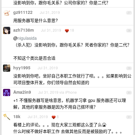
没影响到你，跟你毛关系？公司你家的？你是二代？
gz911122
Jul 31, 2019
27
用服务器写是什么意思?
azh7138m
Jul 31, 2019
18
28
@
nigulasida
（杀人犯）没影响到你，跟你毛关系？死者你家的？你是二代？
不知这个类比是否合适
hyy1995
Jul 31, 2019
29
没影响到你吧，坐好自己本职工作就行了呗。。。如果影响到公
司项目整体开发，你们领导自然会知道的
Ama2in9
Jul 31, 2019 via iPhone
30
+1 不懂服务器写是啥意思，机器学习拿 gpu 服务器还可以理
解，其他的拿服务器是因为不用自己搭环境？
18k
Jul 31, 2019
8
31
看楼上的评论。。。现在大家三观都这么歪了么🤮
什么时候不做好本职工作 去做其他反而是被鼓励的了。。。