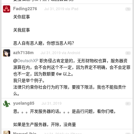
Fading2276
Jul 31, 2019 via iPad
79
关你屁事
关我屁事
恶人自有恶人磨，你想当恶人吗？
azh7138m
Jul 31, 2019 via Android
80
@
DeutschXP
职务侵占肯定是的，无形财物权也算，服务器资
源算在内，会不会判这个不一定，因为界定不明确，会不会定罪
也不一定，因为数额要 6w 以上。
我只是举个例子。
法律只约束你社会行为的下限，要按下限活，我也不能指责什
么。
yuelang85
Jul 31, 2019
81
恩。。。开发服务器的话。。。是品行问题，看你们喽。
如果是生产服务器，开除，没商量
NerverLibis
Jul 31, 2019 via iPhone