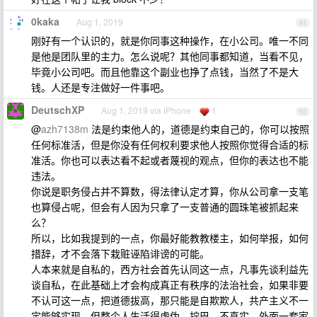
0kaka
Aug 1, 2019
91
刚好有一个认识的，就是你同事这种操作，在小公司。唯一不同
是他是团队里的主力。怎么说呢？其他同事都知道，当看不见，
毕竟小公司吧。而且他靠这个副业也挣了点钱，当然了不是大
钱。人还是专注做好一件事吧。
DeutschXP
Aug 1, 2019 via iPhone
1
92
@
azh7138m
法是约束他人的，道德是约束自己的，你可以按照
任何标准活，但是你没有任何权利要求他人按照你觉得合适的标
准活。你也可以表达看不起或者蔑视的观点，但你的表达也不能
违法。
你说是职务侵占并不算数，得法律认定才算，你从公司拿一支笔
也算侵占呢，但会有人因为只拿了一支普通的圆珠笔被抓起来
么？
所以，比如我提到的一点，你最好能教教楼主，如何举报，如何
措辞，才不会落下栽赃诬陷诽谤的可能。
人本来就是自私的，西方社会首先认同这一点，凡事先谈利益先
谈自私，在此基础上才会构成真正有秩序的法治社会，如果非要
不认可这一点，把道德拔高，那只能是自欺欺人，共产主义不一
定能够实现，但整个人生活得虚伪，拧巴，不真实，外面一套家