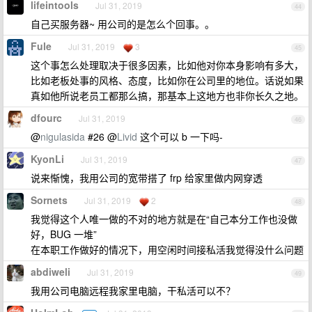
lifeintools
Jul 31, 2019
44
自己买服务器~ 用公司的是怎么个回事。。
Fule
Jul 31, 2019
3
45
这个事怎么处理取决于很多因素，比如他对你本身影响有多大，
比如老板处事的风格、态度，比如你在公司里的地位。话说如果
真如他所说老员工都那么搞，那基本上这地方也非你长久之地。
dfourc
Jul 31, 2019
46
@
nigulasida
#26 @
Livid
这个可以 b 一下吗-
KyonLi
Jul 31, 2019
47
说来惭愧，我用公司的宽带搭了 frp 给家里做内网穿透
Sornets
Jul 31, 2019
2
48
我觉得这个人唯一做的不对的地方就是在“自己本分工作也没做
好，BUG 一堆”
在本职工作做好的情况下，用空闲时间接私活我觉得没什么问题
abdiweli
Jul 31, 2019
49
我用公司电脑远程我家里电脑，干私活可以不？