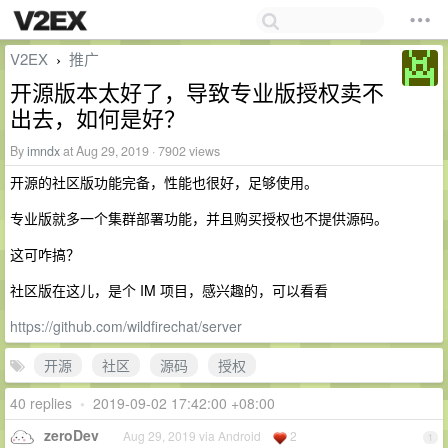
V2EX
推广
›
开源版本太好了，导致专业版授权卖不
出去，如何是好？
By
imndx
at Aug 29, 2019 · 7902 views
开源的社区版功能完备，性能也很好，足够使用。
专业版就多一个集群部署功能，并且购买授权也不提供源码。
这可咋搞？
社区版在这儿，是个 IM 项目，感兴趣的，可以看看
https://github.com/wildfirechat/server
开源
社区
源码
授权
40 replies
•
2019-09-02 17:42:00 +08:00
zeroDev
Aug 29, 2019 via Android
2
1