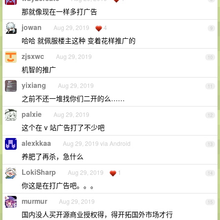
那就像现在一样多打广告
jowan
Aug 29, 2019
4
9
哈哈 就佩服楼主这种 变着花样推广的
zjsxwc
Aug 29, 2019
10
机智的推广
yixiang
Aug 29, 2019
11
之前不还一堆找你们二开的么……
palxie
Aug 29, 2019
12
这个在 v 站广告打了不少吧
alexkkaa
Aug 29, 2019 via Android
13
养肥了再杀，急什么
LokiSharp
Aug 29, 2019
1
14
你这是在打广告吧。。。
murmur
Aug 29, 2019
15
国内没人买开源商业授权得，得开拓国外市场才行