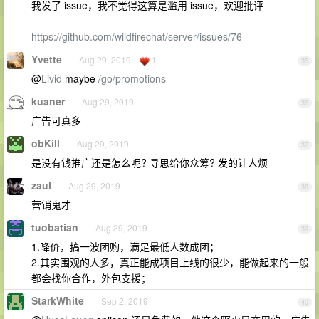
我发了 issue，我不觉得这算是滥用 issue，欢迎批评
https://github.com/wildfirechat/server/issues/76
Yvette
Aug 29, 2019
1
35
@
Livid
maybe
/go/promotions
kuaner
Aug 29, 2019
36
广告可真多
obKill
Aug 29, 2019
37
是没有钱推广还是怎么呢? 寻思给你众筹? 发的让人烦
zaul
Aug 29, 2019
38
营销鬼才
tuobatian
Aug 29, 2019
39
1.降价，搞一波团购，满足最低人数成团；
2.其实围观的人多，真正能成项目上线的很少，能做起来的一般
都会找你合作，外包支援；
StarkWhite
Sep 2, 2019
40