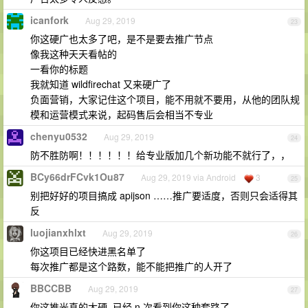
icanfork
Aug 29, 2019
23
你这硬广也太多了吧，是不是要去推广节点
像我这种天天看帖的
一看你的标题
我就知道 wildfirechat 又来硬广了
负面营销，大家记住这个项目，能不用就不要用，从他的团队规
模和运营模式来说，起码售后会相当不专业
chenyu0532
Aug 29, 2019
24
防不胜防啊！！！！！！给专业版加几个新功能不就行了，，
BCy66drFCvk1Ou87
Aug 29, 2019 via Android
3
25
别把好好的项目搞成 apijson ……推广要适度，否则只会适得其
反
luojianxhlxt
Aug 29, 2019
26
你这项目已经快进黑名单了
每次推广都是这个路数，能不能把推广的人开了
BBCCBB
Aug 29, 2019
27
你这推光真的太硬, 已经 n 次看到你这种套路了.