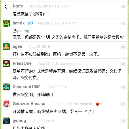
Norie
Aug 29, 2019 via Android
16
差点就信了[滑稽.gif]
imndx
Aug 29, 2019 via Android
OP
17
@
yixiang
嗯嗯，但都是改个 UI 之类的定制需求，我们更希望的是卖授权
agee
Aug 29, 2019
18
打广告不应该放到推广区吗，貌似不是第一次了。
PressOne
Aug 29, 2019 via Android
19
简单可行的方式就是程序开源，继续保证高质量代码；文档闭
源、服务付费。
Desmond1990
Aug 29, 2019
20
做云服务啊，开箱即用
GeruzoniAnsasu
Aug 29, 2019 via Android
1
21
开源推 c 端，商业授权卖 b 端，参考一下钉钉
jydeng
Aug 29, 2019
22
广告太多令人反感。