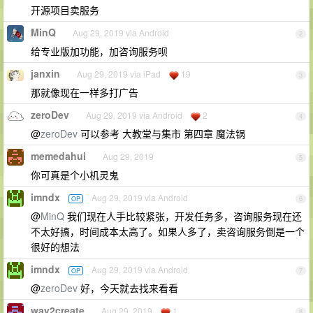
开源项目卖服务
MinQ
Aug 29, 2019 via Android
2
给专业版加功能，加咨询服务呗
janxin
Aug 29, 2019 via iPad
19
3
那就像现在一样多打广告
zeroDev
Aug 29, 2019 via Android
2
4
@
zeroDev
可以参考 大教堂与集市 第四章 魔法锅
memedahui
Aug 29, 2019
5
你可真是个小机灵鬼
imndx
Aug 29, 2019 via Android
OP
6
@
MinQ
我们现在人手比较紧张，开发任务多，咨询服务现在还
不太好搞，时间成本太高了。如果人多了，卖咨询服务倒是一个
很好的想法
imndx
Aug 29, 2019 via Android
OP
7
@
zeroDev
好，今天就去找来看看
way2create
Aug 29, 2019
1
8