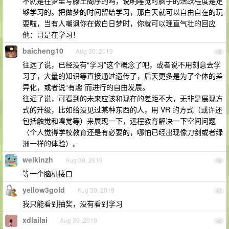
不就是在梦里写滕王阁序的吗，说明睡觉时脑子的活跃程度是足
够学习的。把做梦的时间留给学习，那白天就可以自由自在的玩
耍啦，当有人嘲讽你在做白日梦时，你就可以理直气壮的回应
他：哥是在学习！
baicheng10
Aug 30, 2019
45
往远了说，已经没有“学习”这个概念了吧，或者说不用刻意去学
习了，大量的知识等直接通过遗传了，后天更多是为了个体的差
异化，或者说“有趣”而进行的自由发展。
往近了说，可看到的未来应该和现在的差距不大，无非是展现方
式的升级，比如给没见过某种东西的人，用 VR 的方式（或许还
包括触觉和嗅觉等）来展现一下，远程教育解决一下空间问题
（个人觉得学校教育还是有必要的，哪怕已经出现像刀剑或者绿
洲一样的体验）。
welkinzh
Aug 30, 2019
46
等一个脑机接口
yellow3gold
Aug 30, 2019
47
我只能看到抽奖，没有看到学习
xdlailai
Aug 30, 2019
48