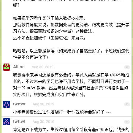
呢？
如果把学习看作类似于输入数据->处理，
那就软件角度来说，把数据处理的更简洁、结构更高效（提升学
习方法，提高获取知识的含金量）这种做法，
远不如直接加硬件（生物进化）来解决。
哈哈哈，以上都是意淫（如果成真了自然更好了，不过我们这代
怕是不会再进化了）
Ailine
Aug 30, 2019
92
我觉得未来学习还是很有必要的，毕竟人类就是在学习中不断成
长的，不过未来的学习也许不用去学校，不同科目进行类似于一
对一的 ar/vr 教学，然后考试内容是当前社会背景下科技树里的
实际项目，根据完成度和实用性来评分，
twttwt
Aug 30, 2019
93
小学老师曾说过往你脑袋打一针你就能学会就好了~~~
twttwt
Aug 30, 2019
94
肯定是以下载为主，生长过程用每个阶段有基础知识包，钱多的