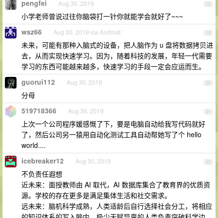
pengfei
Aug 30, 2019
18
小学老师曾说过往你脑袋打一针你就能学会就好了~~~
wsz66
Aug 30, 2019 via Android
19
未来，可能有那种入脑式的设备，把人脑作为 u 盘将数据拷贝进
去，从而实现快速学习。因为，随着科技的发展，年轻一代需要
学习的东西可能越来越多，快速学习的手段一定会应运而生。
guorui112
Aug 30, 2019
20
分母
519718366
Aug 30, 2019
21
上次一个公司程序媛感慨了下，要是电脑自动给我写代码就好
了，然后公司另一猿用自动化测试工具自动帮她写了个 hello
world....
icebreaker12
Aug 30, 2019
22
不负责任遐想
近未来：面授教师由 AI 取代，AI 数据库集合了教育界的优质资
源。学校的存在更多是满足集体生活和社交需求。
远未来：脑机科学成熟，人类适龄后自行选择社会分工，将相应
的知识体系的写入脑内。极少天赋异禀的人类负责突破科学边