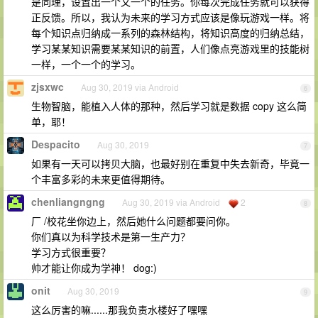
是同理，设置出一个又一个的任务。你每次完成任务就可以获得
正反馈。所以，我认为未来的学习方式应该是像玩游戏一样。将
每个知识点归纳成一系列的森林结构，将知识高度的归纳总结，
学习某某知识需要某某知识的前置，人们像点亮游戏里的技能树
一样，一个一个的学习。
zjsxwc
Aug 30, 2019 via Android
6
生物智脑，能植入人体的那种，然后学习就是数据 copy 这么简
单，耶！
Despacito
Aug 30, 2019
7
如果有一天可以拷贝大脑，也最好别在重复中失去新奇，毕竟一
个丰富多彩的未来更值得期待。
chenliangngng
Aug 30, 2019 via Android
2
8
厂 /校花坐你边上，然后她什么问题都要问你。
你们真以为科学技术是第一生产力？
学习方式很重要？
帅才能让你成为学神！ dog:)
onit
Aug 30, 2019
9
这么厉害的嘛......那我负责水楼好了嘿嘿