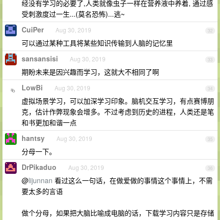
经没有学习的必要了,人类就像虫子一样在营养液中养着, 通过感
受刺激度过一生...(莫名恐怖)...逃~
CuiPer
Aug 30, 2019
32
可以通过某种工具将某些知识传输到人脑的记忆里
sansansisi
Aug 30, 2019
33
期盼未来是因兴趣而学习，这就大不相同了啊
LowBi
Aug 30, 2019
34
虚拟场景学习，可以加深学习印象。脑机交互学习，有点赛博朋
克，估计作弊现象会增多。不过考虑到历史的进程，人类还是笔
和书更加和谐一点
hantsy
Aug 30, 2019
35
分母一下。
DrPikaduo
Aug 30, 2019
36
@
lijunnan
看过这么一句话，在做爱做的事情这个事情上，不需
要太多的言语
做个分母，如果把大脑比喻成电脑的话，下载学习内容只是存储