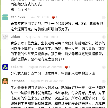
同视频分支式的方式。
恩，当个分母
Yanickkk
Aug 30, 2019
1
2
未来应该不用学习吧。带上一个谷歌眼镜，Hi，Siri，我想要把
这个逻辑写完，电脑就啪啪啪啪写完了。
uhian
Aug 30, 2019 via iPhone
3
肯定是以下载为主，生长过程用每个阶段有基础知识包，钱多的
可以多下载甚至下载深度学习功能，举一反三，融会贯通，钱少
的下载的少甚至只能自学。孩子出生前父母可以定制数据模型，
当然也得买。是不是有点太现实了🤦‍♂️
co3site
Aug 30, 2019 via Android
1
4
分布式人脑分支学习，请求共享，拷贝别人脑中的知识库，
lastpass
Aug 30, 2019 via Android
5
学习最重要的当然是正反馈激励，就像玩游戏一样。你一旦完成
某一个阶段性目标就有奖励。比如学校，每次周考，月考，对于
成绩好的学生来说，这就是一次正反馈。所以在通常情况下，成
绩好的学生都能保持好成绩。和成绩差的差距越来越大。游戏也