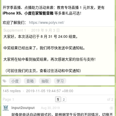
开学季直播、点播助力活动来袭：教育专场直播 1 元并发，更有
iPhone XS、小度在家智能音箱
等多重礼品可选！
欢迎了解我们：
https://www.polyv.net/
Supplement 1 · 2019 年 9 月 3 日
大家好，本次活动已于 8 月 31 号 24:00 结束。
中奖结果已经出来了，我们将尽快发送中奖通知帖。
大家将在帖中看到抽奖结果，再次感谢大家的信任与支持！
（可前往我们的主页，查看过往活动和中奖通知）
小度
音箱
抽取
学习
145 replies
•
2019-11-05 19:44:57 +08:00
Page 1
1
of 2
2
input2output
Aug 30, 2019
1
就像是电话自动推销式的，能根据学生反馈的不同情况，切换不