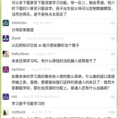
可以多下载甚至下载深度学习功能，举一反三，融会贯通，钱少
的下载的少甚至只能自学。孩子出生前父母可以定制数据模型，
当然也得买。是不是有点太现实了
xiaotutu
Aug 30, 2019
95
分母前来报道
Dye8
Aug 30, 2019 via Android
96
以后把知识交给 ai 我只想安静的当个傻子
kakudesu
Aug 30, 2019
97
未来还用学习吗，有什么挣钱的活机器人就帮我干了
zackwu
Aug 30, 2019
98
如果未来的学习真的像有些人想的那么简单，什么脑机接口直接
传输之类，我想，那便是如我们这样的普通人的末日了：既然大
家都能学好，那社会资源的分配上，普通人还有什么出路呢？
orc
Aug 30, 2019 via iPhone
99
学习是不可能学习的
cyrbuzz
Aug 30, 2019
100