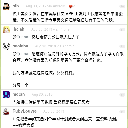
bib
Aug 30, 2019 via Android
4
10
换个美女头像，在某英语社交 APP 上发几个状态等老外来聊骚
我。不久后我的爱情专用英文词汇量及语法有了质的飞跃。
ihciah
Aug 30, 2019 via iPhone
11
@
lijunnan
然后看南方公园就无压力了
haoleba
Aug 30, 2019 via Android
12
@
lijunnan
您这何止是特殊的学习方式，简直就是为了学习而献
身啊。老外没有因为知道你是男的而更兴奋吗？逃。
我的方法就是边看边做，反反复复。
分母一个。
motan
Aug 30, 2019
13
人脑接口传输学习数据,当然还是要自己思考
RubyLouvre
Aug 30, 2019
14
1.先把要学的东西列个学习计划或者大纲出来，查资料填漏。---
----教程大纲