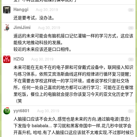
Hanggi
Aug 30, 2019
28
还是要考试，没办法。
JimiJimi
Aug 30, 2019
29
遥远的未来可能会有脑机接口记忆灌输一样的学习方式，这应该
能极大地推动科技的发展。
较近的未来应该还是口口相传。
HZIQ
Aug 30, 2019
30
未来可能在无处不在的电子屏和可穿戴式设备中，联网接入知识
与练习体系，依照艾宾浩斯曲线这样的规律进行循环复习提醒；
不在需要去学校这样统一的学习环境，或者说学校只是社交场
所，任何一处自己喜欢的地方都可以进行学习：可能在正在餐馆
里吃饭，餐位上的电脑就会提示你该复习今天的亚文化历史学了
（笑
yyt6801
Aug 30, 2019
31
人脑接口应该不会太久,感觉也是未来的方向,通过脑电波(意念)
下发指令 balabala... 学习就和黑客帝国中一样,花几秒中就学会
开直升机, 哈哈,有了人脑接口这应该就不太难实现,不过那时候已