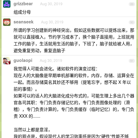
grizzbear
Aug 30, 2019
89
组成分母
seanseek
Aug 30, 2019
90
所谓的学习创建新的神经突出，假如这些数据可以提炼出来，那
就可以直接植入，节约学习成本了，换个脑子直接用，上班就用
工作的脑子，生活就用生活的脑子，下班了，脑子就给被人用，
避免重复劳动，重复造脑子
guolaopi
Aug 30, 2019
91
我觉得人可能会进化。诸如软件的演变过程：
现在人的大脑像是早期单机部署的软件，内存，存储、运算全在
一起。而且存储莫名其妙还不够用（提笔忘字，想不起 X 年以
前的事情）。
如果可以的话人的大脑进化成分布式的，可能生理上多出几个器
官各司其职：专门负责存储记忆的，专门负责图像处理的（滑
稽），专门负责计算的，专门负责缓存（临时记忆）的，专门负
责 XXX 的......
当然以上都是意淫，
我的观点是，假设现代人的学习效率低是因为“硬件”性能不够