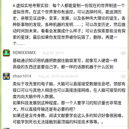
4.虚拟实地考察实验：每个人都能复制一份现在的世界制造一个
虚拟世界。在这个世界里你有遥控，可以选择时间，能追溯历
史，亲眼见证战争，变革，发展，以及各种伟大理论的诞生，各
种新事物的发现，各种机器的发明……；可以改变历史，然后拨
动时间到未来，看看会发展成什么样子；可以去探索那些没有探
索的星球；最后如果你发现世界被你玩毁了，删除，再建一
个……
NDMXXSMX
Aug 30, 2019
16
基础通识知识用机器把数据往脑袋里写，就像写入硬盘一样
高级的东西还是要自己学，都一样的话跟机器于什么区别
zhao1014
Aug 30, 2019 via Android
17
类似于攻壳里的电子脑，大脑可以直接接受数据信息吧，颈部有
接口可以与其他人相连也可以直接连接网络，在人脑可接受的程
度内向大脑中传入数据。
如果科技发展到这种程度，那一个人要学习的知识量也非常庞
大，所以直接传输还是有必要的吧？
如果还是言传身教，阅读文献要学会这么多的知识好像很困难，
可能学到死也无法接触到最顶端的科技技术等等。。