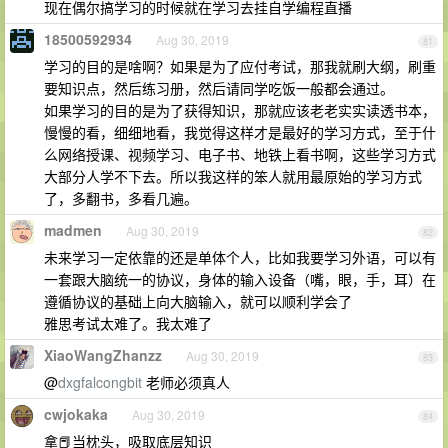
现在偶尔搞学习的时候就在学习去挂自学编程直播
18500592934
Aug 30, 2019
81
学习的目的是啥啊？如果是为了应付考试，那我就刷大纲，刷重
要知识点，然后练习册，然后请同学吃饭一般都会通过。
如果学习的目的是为了获得知识，那就应该老老实实读透书本，
慢慢的看，细细地看，我觉得这样才是最好的学习方式，至于什
么网络授课、视频学习、电子书、地铁上看书啊，这些学习方式
大部分人学不下去。所以我这样的笨人就用最原始的学习方式
了，多翻书，多看几遍。
madmen
Aug 30, 2019
82
未来学习一定依靠的还是单体个人，比如我要学习外语，可以有
一套跟大脑统一的协议，身体的输入设备（嘴，眼，手，耳）在
遵循协议的基础上向大脑输入，就可以顺利学会了
雅思考试太难了。我太难了
XiaoWangZhanzz
Aug 30, 2019
83
@
dxgfalcongbit
老师必须真人
cwjokaka
Aug 30, 2019
84
拿📕当枕头，吸取底层知识