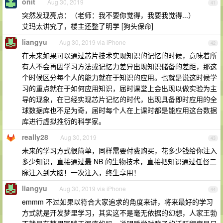
onit
Aug 30, 2019
41
突然发现亮点：（老师：我不要你觉得，我要我觉得...）
艾玛太讲究了，楼主还整了明学 [狗头保命]
liangyu
Aug 30, 2019 via iPhone
42
在未来如果可以通过芯片技术实现知识的记忆的时候，意味着所
有人不会再因学习方法或记忆力差异出现知识储备的差距，那这
个时候区分每个人的能力就在于知识的应用。也就是说这时候学
习的重点就在于如何应用知识，届时课堂上会出现以做实验为主
导的现象，在已经实现芯片记忆的时代，出现具备即时应用的全
球数据库也不足为奇，届时每个人在上课时都是能应用这台数据
库进行虚拟推衍的科学家。
really28
Aug 30, 2019
43
未来的学习方式很简单，同样需要付费购买，花多少钱给你注入
多少知识，直接通过最 NB 的生物技术，直接把知识通过任督二
脉注入到大脑！一次注入，终生享用！
liangyu
Aug 30, 2019 via iPhone
44
emmm 不过如果以符合大家追求的角度来讲，将来最好的学习
方式就是开发梦里学习，其实这不是毫无依据的幻想，人家王勃