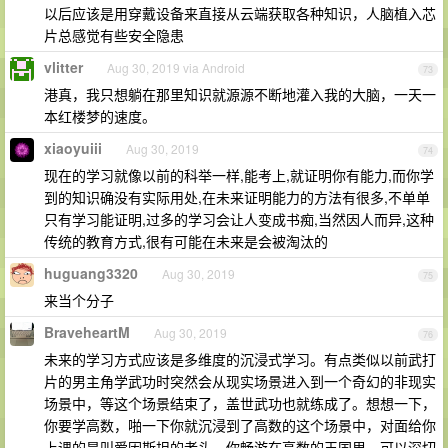
以后应该是用穿戴设备来直接从云端获取各种知识，人脑植入芯
片总感觉有些安全隐患
vlitter
Aug 30, 2019 via Android
73
港真，我只想躺在那里知识就源源不断地灌入我的大脑，一天一
本红楼梦的速度。
xiaoyuiii
Aug 30, 2019
74
现在的学习就像以前的科举一样,能考上,就证明你有能力,而你学
到的知识确没有实际用处,在未来证明能力的方法有很多,不单单
只有学习能证明,过多的学习会让人变成书痴,当然因人而异,这种
传统的教育方式,很有可能在未来是会被淘汰的
huguang3320
Aug 30, 2019
75
来当个分子
BraveheartM
Aug 30, 2019
76
未来的学习方式应该是多维度的沉浸式学习。有点类似以前武打
片的男主角学武功时突然会从现实场景进入到一个奇幻的非现实
场景中，等这个场景结束了，盖世武功也就练成了。想想一下，
你要学高数，啪一下你就沉浸到了高数的这个场景中，对面给你
上课的是叫爱因斯坦的老头，你畅游在高数的王国里，可以深切