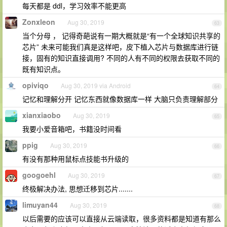
每天都是 ddl，学习效率不能更高
Zonxleon
Aug 30, 2019
63
当个分母 ， 记得奇葩说有一期大概就是“有一个全球知识共享的
芯片” 未来可能我们真是这样吧，皮下植入芯片与数据库进行链
接，固有的知识直接调用? 不同的人有不同的权限去获取不同的
既有知识点。
opiviqo
Aug 30, 2019 via Android
64
记忆和理解分开 记忆东西就像数据库一样 大脑只负责理解部分
xianxiaobo
Aug 30, 2019
65
我要小爱音箱吧，书籍没时间看
ppig
Aug 30, 2019
66
有没有那种用鼠标点技能书升级的
googoehl
Aug 30, 2019
67
终极解决办法, 思想迁移到芯片.......
limuyan44
Aug 30, 2019
68
以后需要的应该可以直接从云端读取，很多资料都是知道有那么