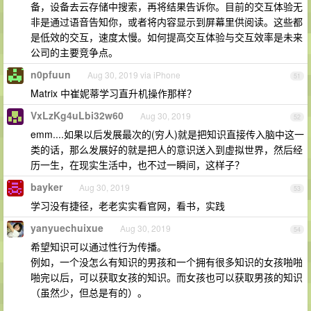
备，设备去云存储中搜索，再将结果告诉你。目前的交互体验无
非是通过语音告知你，或者将内容显示到屏幕里供阅读。这些都
是低效的交互，速度太慢。如何提高交互体验与交互效率是未来
公司的主要竞争点。
n0pfuun
Aug 30, 2019 via iPhone
51
Matrix 中崔妮蒂学习直升机操作那样？
VxLzKg4uLbi32w60
Aug 30, 2019
52
emm....如果以后发展最次的(穷人)就是把知识直接传入脑中这一
类的话，那么发展好的就是把人的意识送入到虚拟世界，然后经
历一生，在现实生活中，也不过一瞬间，这样子？
bayker
Aug 30, 2019
53
学习没有捷径，老老实实看官网，看书，实践
yanyuechuixue
Aug 30, 2019
54
希望知识可以通过性行为传播。
例如，一个没怎么有知识的男孩和一个拥有很多知识的女孩啪啪
啪完以后，可以获取女孩的知识。而女孩也可以获取男孩的知识
（虽然少，但总是有的）。