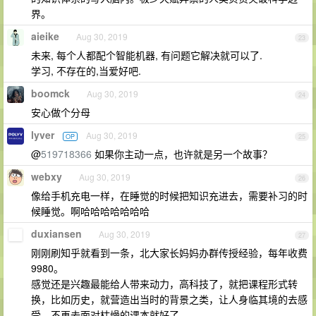
界。
aieike
Aug 30, 2019
23
未来, 每个人都配个智能机器, 有问题它解决就可以了.
学习, 不存在的,当爱好吧.
boomck
Aug 30, 2019
24
安心做个分母
lyver
Aug 30, 2019
OP
25
@
519718366
如果你主动一点，也许就是另一个故事？
webxy
Aug 30, 2019
26
像给手机充电一样，在睡觉的时候把知识充进去，需要补习的时
候睡觉。啊哈哈哈哈哈哈哈
duxiansen
Aug 30, 2019
27
刚刚刷知乎就看到一条，北大家长妈妈办群传授经验，每年收费
9980。
感觉还是兴趣最能给人带来动力，高科技了，就把课程形式转
换，比如历史，就营造出当时的背景之类，让人身临其境的去感
受，不再去面对枯燥的课本就好了