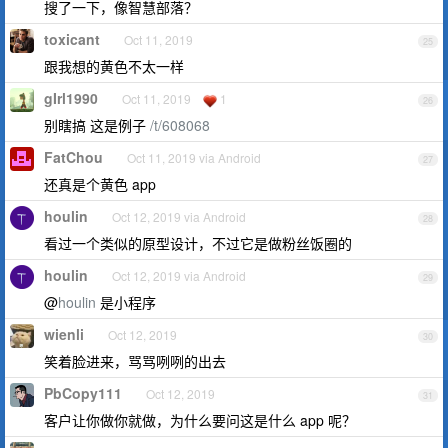
搜了一下，像智慧部落？
toxicant
Oct 11, 2019
25
跟我想的黄色不太一样
gIrl1990
Oct 11, 2019
1
26
别瞎搞 这是例子
/t/608068
FatChou
Oct 11, 2019 via Android
27
还真是个黄色 app
houlin
Oct 12, 2019 via Android
28
看过一个类似的原型设计，不过它是做粉丝饭圈的
houlin
Oct 12, 2019 via Android
29
@
houlin
是小程序
wienli
Oct 12, 2019
30
笑着脸进来，骂骂咧咧的出去
PbCopy111
Oct 12, 2019
31
客户让你做你就做，为什么要问这是什么 app 呢？