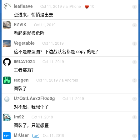
leafleave
Oct 11, 2019 via iPhone
10
1
点进来，悄悄退出去
EZVIK
Oct 11, 2019
2
看起来就很危险
Vegetable
Oct 11, 2019
3
这不是原型图？下边战队名都是 copy 的吧？
IMCA1024
Oct 11, 2019
4
王者部落？
taogen
Oct 11, 2019 via Android
5
图裂了
U7Q5tLAex2FI0o0g
Oct 11, 2019
6
对不起，我想歪了
fm92
Oct 11, 2019
7
图裂了，只能想歪
MrUser
Oct 11, 2019
OP
8