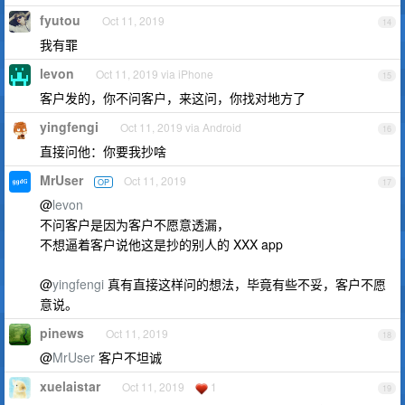
fyutou
Oct 11, 2019
14
我有罪
levon
Oct 11, 2019 via iPhone
15
客户发的，你不问客户，来这问，你找对地方了
yingfengi
Oct 11, 2019 via Android
16
直接问他：你要我抄啥
MrUser
Oct 11, 2019
OP
17
@
levon
不问客户是因为客户不愿意透漏，
不想逼着客户说他这是抄的别人的 XXX app
@
yingfengi
真有直接这样问的想法，毕竟有些不妥，客户不愿
意说。
pinews
Oct 11, 2019
18
@
MrUser
客户不坦诚
xuelaistar
Oct 11, 2019
1
19