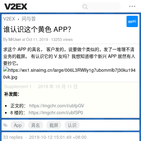
V2EX
问与答
›
谁认识这个黄色 APP？
By
MrUser
at Oct 11, 2019 · 13253 views
求这个 APP 的真名， 客户发的，说要做个类似的，发了一堆理不清
业务的截屏。 有认识它的 V 友吗？我想知道哪个新兴 APP 居然有人
要抄它。
Supplement 1 · 2019 年 10 月 11 日
补发图：
正文的：
https://imgchr.com/i/ubfpGV
8 楼的：
https://imgchr.com/i/ubfSP0
App
真名
截屏
认识
33 replies
•
2019-10-12 15:01:49 +08:00