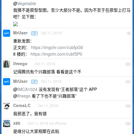
@
Vegetable
我猜不是原型型图，至少大部分不是。因为不至于在原型上打马
吧？见下图：
MrUser
Oct 11, 2019
OP
9
重新发图：
正文的：
https://imgchr.com/i/ubfpGV
8 楼的：
https://imgchr.com/i/ubfSP0
ifreego
Oct 11, 2019
10
记得腾讯有个兴趣部落 看看是这个不
MrUser
Oct 11, 2019
OP
11
@
IMCA1024
没有发现有“王者部落”这个 APP
@
ifreego
看了下也不是“兴趣部落”
CeresLC
Oct 11, 2019
12
我邪恶了，我有错
x86
Oct 11, 2019 via iPhone
13
是缘分让大家相聚在此贴