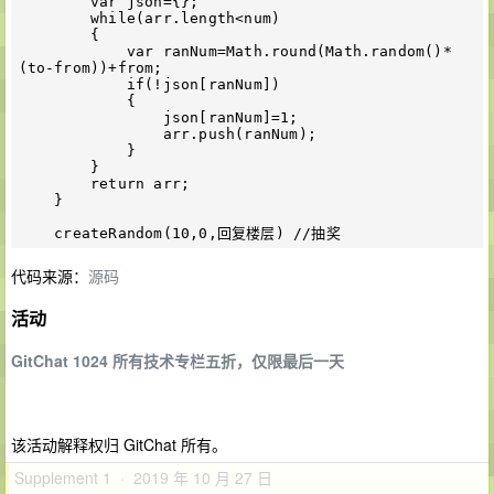
        var json={};  

        while(arr.length<num)

        {

            var ranNum=Math.round(Math.random()*
(to-from))+from;

            if(!json[ranNum])

            {

                json[ranNum]=1;

                arr.push(ranNum); 

            }

        }

        return arr;

    }

代码来源：
源码
活动
GitChat 1024 所有技术专栏五折，仅限最后一天
该活动解释权归 GitChat 所有。
Supplement 1 · 2019 年 10 月 27 日