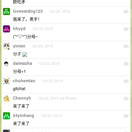
欧吃矛
loveeatdog123
Oct 22, 2019
62
我来了。黑手！
hhyyd
Oct 22, 2019
63
(*^▽^*)分母~
yinian
Oct 22, 2019
64
分子
daimazha
Oct 22, 2019
65
分母+1
chuhemiao
Oct 22, 2019
66
gitchat
Chennyh
Oct 22, 2019 via iPhone
67
来了来了
54yinhang
Oct 22, 2019
68
来了来了