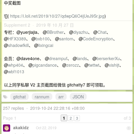
中奖截图
![](
https://i.loli.net/2019/10/27/qdwpQ6O4jUeJ9Sr.jpg
)
Supplement 2 · 2019 年 10 月 27 日
专栏：@yuerjiajia、 @
BBrother
、 @
diyazhu
、 @
Chat
、
@
HFX3389
、 @
bxb100
、 @
santom
、 @
CodeEncryption
、
@
shadowfkill
、 @
lixingcai
会员：@dave4one、 @
dreampuf
、 @
lands
、 @
berserkerXu
、
@
whp404
、 @
pigcandance
、 @
zerozz
、 @
twttwt
、 @
xishijt
、
@
wbf1013
以上同学私聊 V2 主页截图给微信 gitchatty7 即可领取。
gitchat
rannum
arr
JSON
257 replies
•
2019-10-24 22:28:16 +08:00
Page 1
1
of 3
2
3
akakidz
Oct 22, 2019
1