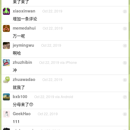
来了来了
xiaoxinwan
Oct 22, 2019
2
增加一条评论
memedahui
Oct 22, 2019
3
万一呢
jeymingwu
Oct 22, 2019
4
啊哈
zhuzhibin
Oct 22, 2019 via iPhone
5
冲
zhuawadao
Oct 22, 2019
6
就我了
bxb100
Oct 22, 2019 via Android
7
分母来了🥺
GeekHao
Oct 22, 2019
8
111