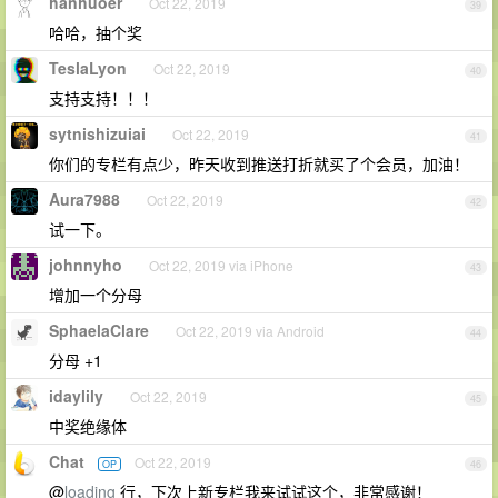
hanhuoer
Oct 22, 2019
39
哈哈，抽个奖
TeslaLyon
Oct 22, 2019
40
支持支持！！！
sytnishizuiai
Oct 22, 2019
41
你们的专栏有点少，昨天收到推送打折就买了个会员，加油！
Aura7988
Oct 22, 2019
42
试一下。
johnnyho
Oct 22, 2019 via iPhone
43
增加一个分母
SphaelaClare
Oct 22, 2019 via Android
44
分母 +1
idaylily
Oct 22, 2019
45
中奖绝缘体
Chat
Oct 22, 2019
OP
46
@
loading
行，下次上新专栏我来试试这个，非常感谢！