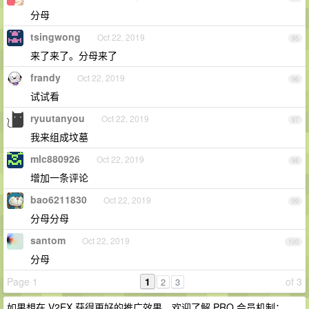
分母
tsingwong
Oct 22, 2019
95
来了来了。分母来了
frandy
Oct 22, 2019
96
试试看
ryuutanyou
Oct 22, 2019
97
我来组成坟墓
mlc880926
Oct 22, 2019
98
增加一条评论
bao6211830
Oct 22, 2019
99
分母分母
santom
Oct 22, 2019
100
分母
Page 1
1
of 3
2
3
如果想在 V2EX 获得更好的推广效果，欢迎了解 PRO 会员机制：