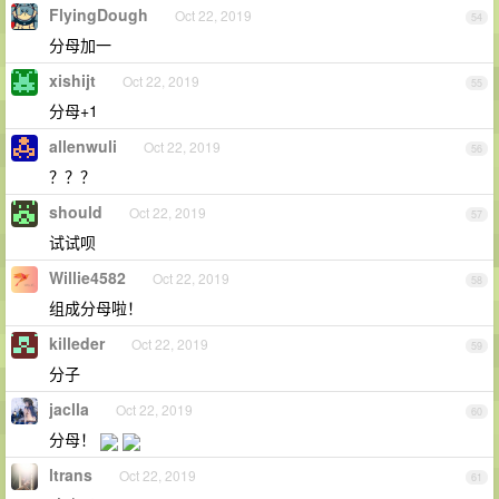
FlyingDough
Oct 22, 2019
54
分母加一
xishijt
Oct 22, 2019
55
分母+1
allenwuli
Oct 22, 2019
56
？？？
should
Oct 22, 2019
57
试试呗
Willie4582
Oct 22, 2019
58
组成分母啦！
killeder
Oct 22, 2019
59
分子
jaclla
Oct 22, 2019
60
分母！
ltrans
Oct 22, 2019
61