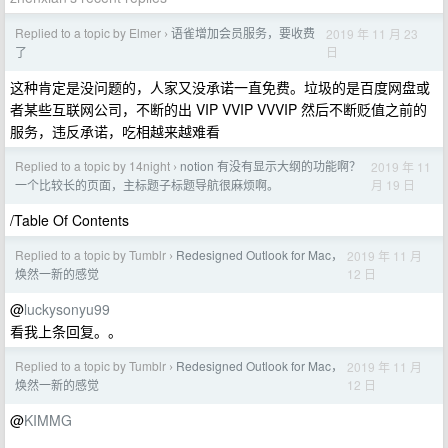
Replied to a topic by Elmer
语雀增加会员服务，要收费
2019 年 11 月 23
›
日
了
这种肯定是没问题的，人家又没承诺一直免费。垃圾的是百度网盘或
者某些互联网公司，不断的出 VIP VVIP VVVIP 然后不断贬值之前的
服务，违反承诺，吃相越来越难看
Replied to a topic by 14night
notion 有没有显示大纲的功能啊？
2019 年 11
›
月 19 日
一个比较长的页面，主标题子标题导航很麻烦啊。
/Table Of Contents
Replied to a topic by Tumblr
Redesigned Outlook for Mac，
2019 年 11 月
›
12 日
焕然一新的感觉
@
luckysonyu99
看我上条回复。。
Replied to a topic by Tumblr
Redesigned Outlook for Mac，
2019 年 11 月
›
12 日
焕然一新的感觉
@
KIMMG