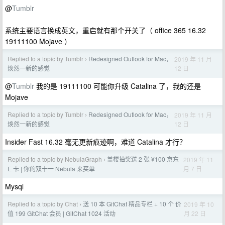
@
Tumblr
系统主要语言换成英文，重启就有那个开关了（ office 365 16.32
19111100 Mojave ）
Replied to a topic by Tumblr
Redesigned Outlook for Mac，
2019 年 11 月
›
12 日
焕然一新的感觉
@
Tumblr
我的是 19111100 可能你升级 Catalina 了，我的还是
Mojave
Replied to a topic by Tumblr
Redesigned Outlook for Mac，
2019 年 11 月
›
12 日
焕然一新的感觉
Insider Fast 16.32 毫无更新痕迹啊，难道 Catalina 才行？
Replied to a topic by NebulaGraph
盖楼抽奖送 2 张 ¥100 京东
2019 年 11
›
月 7 日
E 卡 | 你的双十一 Nebula 来买单
Mysql
Replied to a topic by Chat
送 10 本 GitChat 精品专栏 + 10 个 价
2019 年 10
›
月 22 日
值 199 GitChat 会员 | GitChat 1024 活动