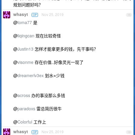
规划问题好吗？
whasyt
Nov 25, 2019
OP
15
@
toma77
是
@
liqingcan
现在比较奇怪
@
Justin13
怎样才能拿更多的钱，先干事吗？
@
visonme
存在价值..好像灵光一现了
@
dreamerlv3ex
划水≈少钱
@
across
办的事没那么多钱
@
paradoxs
雷总简历很牛
@
Colorful
工作上
whasyt
Nov 25, 2019
OP
16