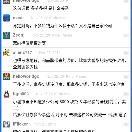
helloworldgo
Nov 25, 2019
42
这句话跟 多劳多得 是什么关系
masir
Nov 25, 2019 via Android
43
肯定对啊，不多给钱为什么多干活？又不是自己家公司
Zeonjl
Nov 25, 2019 via iPhone
44
双向标值是否对等
alienx717
Nov 25, 2019
45
也得考虑地段，和品牌带来的溢价、比如大鸭梨的烤鸭多少钱，
全聚德多少钱
helloworldgo
Nov 25, 2019 via iPhone
46
干多少活，拿多少钱没毛病，那拿多少钱，干多少活也没毛病
bgm004
Nov 25, 2019 via Android
47
小城市里不知道多少公司 6000 块招 3 年经验的全栈(前后，美
工)。
给多少钱办多少事这话 对不对 去和这种公司交流一下就知道了
iFlicker
Nov 25, 2019
48
理论上是这样，但是真实情况永远比理论复杂