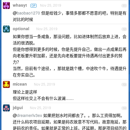
whasyt
Nov 25, 2019
OP
11
@
baobao1270
但是给钱少，事情多那都不愿意的吧，特别是有
对比的时候
optional
Nov 25, 2019
12
如果你想当一条咸鱼，那没问题，比如进体制然后放弃上进，会
活的很洒脱。
但是你想得到更多的时候，你是先提升自己，做出一点成果后再
向老板要升职加薪，还是先向老板要提升待遇再付出更多的努
力？
当然，目前有个途径，，那就是跳个槽，中途吹个牛，待遇提升
在夯实自己。
micean
Nov 25, 2019
13
理论上是这样
但这样社交上不会有什么波澜……
jdgui
Nov 25, 2019
14
@
dreamerlv3ex
如果把划水时间都去了。。那么工资得加啊。
还什么码农项目延期，如果是码农故意不写代码，故意拖延，那
是码农的责任。如果就是正常的上班，还延期，那是项目经历的