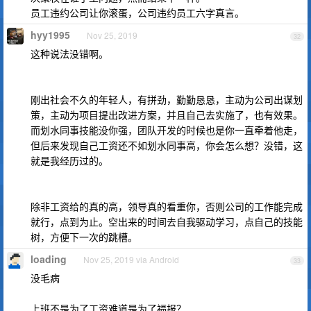
员工违约公司让你滚蛋，公司违约员工六字真言。
hyy1995
Nov 25, 2019
32
这种说法没错啊。
刚出社会不久的年轻人，有拼劲，勤勤恳恳，主动为公司出谋划
策，主动为项目提出改进方案，并且自己去实施了，也有效果。
而划水同事技能没你强，团队开发的时候也是你一直牵着他走，
但后来发现自己工资还不如划水同事高，你会怎么想？没错，这
就是我经历过的。
除非工资给的真的高，领导真的看重你，否则公司的工作能完成
就行，点到为止。空出来的时间去自我驱动学习，点自己的技能
树，方便下一次的跳槽。
loading
Nov 25, 2019 via Android
33
没毛病
上班不是为了工资难道是为了福报？