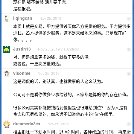
现在是 钱不给够 活儿要干完。
是福报哦。
liqingcan
Nov 25, 2019
4
本质上就是交易，甲方提供钱买你乙方提供的服务。甲方提供多
少钱，乙方提供多少服务，这不是天经地义的事。只是现在好
像。。。。
Justin13
Nov 25, 2019 via Android
5
对，但是想拿更多的钱，就得干更多的活。
或者说，干更高质量的活。
visonme
Nov 25, 2019
6
这是调侃的话，别认真，也就做事的人这么认为。
公司可不是看你做多少事给钱的，人家都是算的你的存在价值。
很多公司其实都能把钱给到位但是也很难给到位？ 因为人是有
贪念和无尽欲望的，你永远不知道他心中的“位”在哪里。
dreamerlv3ex
Nov 25, 2019
7
楼主扣除一下划水时间，逛 V2 时间，各种咸鱼的时间， 再来衡