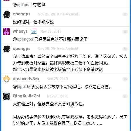
@
optional
有道理
opengps
Nov 25, 2019 via Android
17
说的很对，但不能明说
whasyt
Nov 25, 2019
OP
18
@
opengps
已经尽量克制不往那方面说了
opengps
Nov 25, 2019 via Android
19
我身边真事：曾经有个同事是老板的旧部下，说了这句话，被人
力传到老板耳朵里，最终离职老板二话不问直接同意。
那个人力最终离职却被老板搞个了老部下宴请欢送
dreamerlv3ex
Nov 25, 2019
20
@
jdgui
应该没有人会故意不写代码吧，除非是在网易。
QingXuJiaZhi
Nov 25, 2019
21
大道理上对，但是完全不具备可操作性。
因为办的事值多少钱根本没有客观标准，老板觉得给多了，员工
觉得给少了，A 员工觉得合理了，B 员工嫌少……