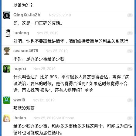
以谁为准？
QingXuJiaZhi
Nov 25, 2019
22
即，这是一句正确的废话。
luoleng
Nov 25, 2019
23
对吧、你也不要跟我讲情怀…咱们维持着简单的利益关系就行
season4675
Nov 25, 2019
24
不对，是办多少事给多少钱
hoyixi
Nov 25, 2019
25
什么叫合适？ 比如 996，平时很多人肯定觉得合适，等得了病
没法治，要死的时候，是否觉得合适呢? 如果这时候觉得不合
适，再去找回”损失“，还有人搭理吗？哈哈
wwti9
Nov 25, 2019
26
那就没涨薪
ihciah
Nov 25, 2019 via iPhone
27
给多少钱办多少事，和办多少事给多少钱这两个，可能成为良性
循环也可能成为恶性循环。