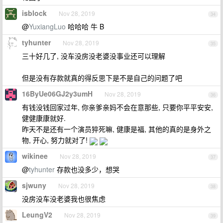
isblock
Nov 28, 2019
34
@
YuxiangLuo
哈哈哈 牛 B
tyhunter
Nov 28, 2019
35
三十好几了, 没车没房没老婆没事业还可以理解
但是没有存款就真的得反思下是不是自己的问题了吧
16ByUe06GJ2y3umH
Nov 28, 2019
36
有钱没钱回家过年, 你亲爹亲妈不会在意那些, 只要你平平安安,
健健康康就好.
昨天不是还有一个演员猝死嘛, 健康是福, 其他的真的是身外之
物, 开心, 努力就对了!
wikinee
Nov 28, 2019
37
@
tyhunter
存款也没多少，想哭
sjwuny
Nov 28, 2019
38
没房没车没老婆我也很焦虑
LeungV2
Nov 28, 2019
39