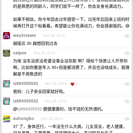
的是熟悉的同龄人，同学们就不一样了，你会全身充满动力。
如果不相信，你今年回去过年感受一下，过完年后回来上班的时
候再打开这个帖看看。希望能让你充满动力，你会感谢我的。😄
way2create
Nov 28, 2019
52
越接近 30 越想回到过去
calpes
Nov 28, 2019
53
为啥 没车没房没老婆没事业没存款 啊？得给个场景让人开导你
啊，比如你要是年入 50+但是都消费了，并且也没啥成长，我理
解是不用焦虑的
tz894305532
Nov 28, 2019
1
54
爸妈：儿子安全回家就好啦。
tz894305532
Nov 28, 2019
55
@
tz894305532
健健康康的，钱不钱的无所谓的。
suhongbo
Nov 28, 2019
56
37 了，身体还行，一年没生什么大病，儿女双全，老人健康，
兄友弟恭，夫妻恩爱。就是赚钱太少，不过知足长乐了。