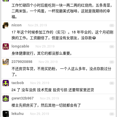
工作忙碌四个小时后能吃到一块一两二两的红烧肉，五条青菜，
二两米饭，一个鸡蛋，一杯现磨美式咖啡，这就是我期待的幸
福。
nicon
Nov 29, 2019
83
17 年这个时候参加工作的（实习）。18 年毕业的，这个月初刚
换的工作。工资翻倍了，但是没有女朋友，没存款😂
longcable
Nov 29, 2019
84
身体健康就行，其它的都没那么重要。
2379920898
Nov 29, 2019
85
不还房贷车贷，不用买奶粉， 一个人这么多年，没点存款过分
了。
tacbob
Nov 29, 2019
86
24 了 没车没房 技术荒废 投资亏损 还要帮家里还贷
gwwt32b967
Nov 29, 2019
87
楼主先把房买了，然后其他一切就都会有了
lekuhu
Nov 29, 2019
88