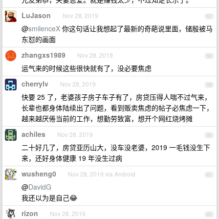
LuJason
Nov 28, 2019
57
@
smilenceX
你这句话让我想起了最新的奇葩说里面，储殷被马
东怼的画面
zhangxs1989
Nov 28, 2019
58
运气来的时候这些很快就有了，没必要焦虑
cherrylv
Nov 28, 2019
59
快要 25 了，老婆孩子房子车子有了，房贷压得人喘不过气来，
长辈也都身体陆续出了问题，看到贩卖焦虑的帖子必焦虑一下，
越来越厌倦当前的工作，想勤劳致富，想开个网红烧烤摊
achiles
Nov 28, 2019
60
二十好几了，房贷亚历山大，没车没老婆，2019 一毛钱没生下
来，还好身体健康 19 年没生过病
wusheng0
Nov 28, 2019 via Android
61
@
DavidG
我还以为是自己😂
rizon
Nov 28, 2019
62