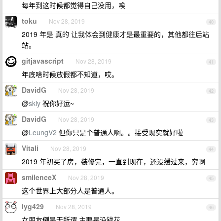
每年到这时候都觉得自己没用，唉
toku
Nov 28, 2019
40
2019 年是 真的 让我体会到健康才是最重要的，其他都往后站
站。
gitjavascript
Nov 28, 2019
41
年底啥时候放假都不知道，哎。
DavidG
Nov 28, 2019
42
@
skiy
祝你好运~
DavidG
Nov 28, 2019
43
@
LeungV2
但你只是个普通人啊。。接受现实就好啦
Vitali
Nov 28, 2019
44
2019 年初买了房，装修完，一直到现在，还没缓过来，穷啊
smilenceX
Nov 28, 2019
45
这个世界上大部分人是普通人。
iyg429
Nov 28, 2019
46
女朋友倒是无所谓 主要是没钱花