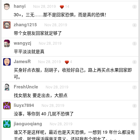
hanyi
Nov 28, 2019
14
3
30+，三无……那不是回家恐惧，而是真的恐惧！
zhang1215
Nov 28, 2019
4
带个女朋友回家就足够了
wangyzj
Nov 28, 2019
5
平平淡淡就是真
JamesR
Nov 28, 2019
4
6
买身好点衣服，刮胡子，收拾好自己，路上再买点水果回家即
可。
FreshUncle
Nov 28, 2019
7
找女朋友 要走出去，大胆点
liuyx7894
Nov 28, 2019
8
没事，等你到 40 几就不恐惧了
jiaoguoqiang
Nov 28, 2019
9
谁又不是这样呢，最近也是天天恐惧，一想到 19 年什么都没有
干成，就觉得活得毫无意义。还好我有个闺女了。。。