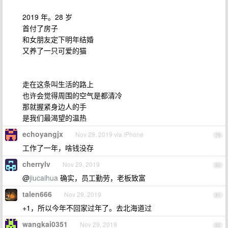
2019 年。28 岁
首付了房子
和女朋友定下明年结婚
又养了一只可爱的猫
走在这条叫生活的路上
也许会觉得周围的空气是都清冷
那就握紧身边人的手
是我们最渴望的温热
echoyangjx
Nov 29, 2019 via iPhone
79
工作了一年，啥钱没存
cherrylv
Nov 29, 2019
80
@
jiucaihua
确实，员工勤劳，老板致富
talen666
Nov 29, 2019
81
+1，所以今年不回家过年了。去北海道过
wangkai0351
Nov 29, 2019
82