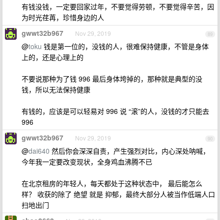
有钱没钱，一定要回家过年，不要觉得劳顿，不要觉得辛苦，因
为时光荏苒，珍惜身边的人
gwwt32b967
Nov 29, 2019
89
@
toku
钱是第一位的，没钱的人，很难保持健康，不管是身体
上的，还是心理上的
不要说那种为了钱 996 最后身体垮掉的，那种就是典型的没
钱，所以无法保持健康
有钱的，应该是可以轻易对 996 说 “滚”的人，没钱的才只能去
996
gwwt32b967
Nov 29, 2019
90
@
dai640
然后你会深深自责，产生强烈对比，内心深处呐喊，
今年我一定要改变现状，全身鸡血沸腾不已
在北京租房的年轻人，每天都处于这种状态中， 最后能怎么
样？ 收获的除了 绝望 就是 抑郁，最终大部分人被当作低端人口
扫地出门