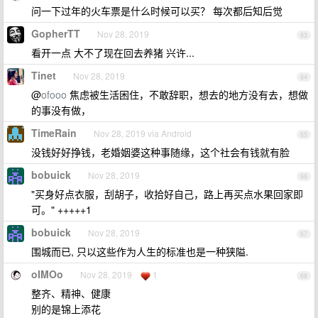
问一下过年的火车票是什么时候可以买？ 每次都后知后觉
GopherTT
Nov 28, 2019
63
看开一点 大不了现在回去养猪 兴许...
Tinet
Nov 28, 2019
64
@
ofooo
焦虑被生活困住，不敢辞职，想去的地方没有去，想做
的事没有做，
TimeRain
Nov 28, 2019 via Android
65
没钱好好挣钱，老婚姻婆这种事随缘，这个社会有钱就有脸
bobuick
Nov 28, 2019
66
"买身好点衣服，刮胡子，收拾好自己，路上再买点水果回家即
可。" +++++1
bobuick
Nov 28, 2019
67
围城而已, 只以这些作为人生的标准也是一种狭隘.
oIMOo
Nov 28, 2019
1
68
整齐、精神、健康
别的是锦上添花