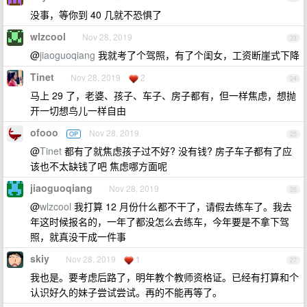
没事，等你到 40 几就不恐惧了
wlzcool
Nov 28, 2019
23
@
jiaoguoqiang
我就考了个驾照，有了个闺女，工资断崖式下降
Tinet
Nov 28, 2019
2
24
马上 29 了，老婆、孩子、车子、房子都有，但一样焦虑，想抛
开一切想鸟儿一样自由
ofooo
Nov 28, 2019
OP
25
@
Tinet
都有了就焦虑孩子过不好? 没有钱? 房子车子都有了应
该也不太缺钱了吧 焦虑哪方面呢
jiaoguoqiang
Nov 28, 2019
26
@
wlzcool
我打算 12 月份什么都不干了，请假去练车了。我去
年这时候报名的，一年了都没怎么去练车，今年要是不拿下驾
照，就真没干成一件事
skiy
Nov 28, 2019
1
27
我也是。要考虑后路了，明年教个教师资格证。已经有打算和个
认识好久的妹子尝试尝试。再的不能再等了。