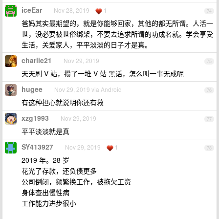
iceEar
Nov 28, 2019
1
74
爸妈其实最期望的，就是你能够回家，其他的都无所谓。人活一
世，没必要被世俗绑架，不要去追求所谓的功成名就。学会享受
生活，关爱家人，平平淡淡的日子才是真。
charlie21
Nov 29, 2019
75
天天刷 V 站，攒了一堆 V 站 黑话，怎么叫一事无成呢
hugee
Nov 29, 2019 via Android
76
有这种担心就说明你还有救
xzg1993
Nov 29, 2019
77
平平淡淡就是真
SY413927
Nov 29, 2019
1
78
2019 年。28 岁
花光了存款，还负债更多
公司倒闭，频繁换工作，被拖欠工资
身体查出慢性病
工作能力进步很小