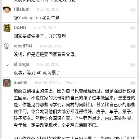
Hilalum
Nov 28, 2019
47
@
YuxiangLuo
老哥牛鼻
DANG
Nov 28, 2019
48
回家要被催婚了，好兴奋啊
recall704
Nov 28, 2019
49
没钱，但是还是要回家看看父母。
eiloogs
Nov 28, 2019
50
没事，等到 40 就习惯了- -
dai640
Nov 28, 2019 via iPhone
51
能感受到楼主的焦虑，因为自己也曾经经历过，但是强烈建议楼
主回家，不说在家的父母期待自己的孩子过年能回来，更重要的
是，你能见到那些同学们，同村的同龄们，甚至比自己小的那些
伙伴们，你会发现他们大部分都混得很好，房子，车子，票子，
孩子都有。然后你会深深自责，产生强烈对比，内心深处呐喊，
今年我一定要改变现状，全身鸡血沸腾不已。
因为你在外面比对的这些陌生人已经习惯了，当你回到家后对比