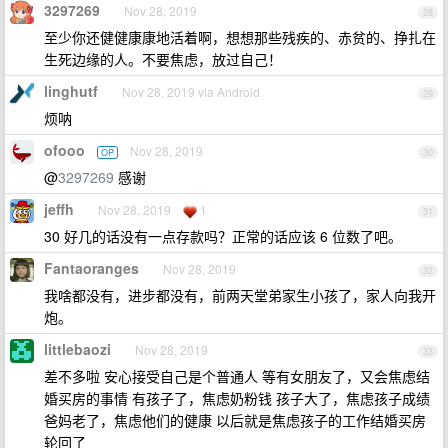
3297269
Nov 28, 2019
28
至少你还健健康康地活着啊，想想那些残疾的、赤贫的、挣扎在
生死边缘的人。不要焦虑，放过自己！
linghutf
Nov 28, 2019 via Android
29
烦呐
ofooo
Nov 28, 2019
OP
30
@
3297269
感谢
jeffh
Nov 28, 2019
1
31
30 好几的话没有一点存款吗？正常的话应该 6 位数了吧。
Fantaoranges
Nov 28, 2019
32
我啥都没有，进步都没有，前两天堂弟家生小孩了，家人向我开
炮。
littlebaozi
Nov 28, 2019
33
差不多啦 安心接受自己是个普通人 等有女朋友了，又会焦虑结
婚买房的事情 有孩子了，焦虑奶粉钱 孩子大了，焦虑孩子成绩
爸妈老了，焦虑他们的健康 以后就是焦虑孩子的工作结婚买房
轮回了