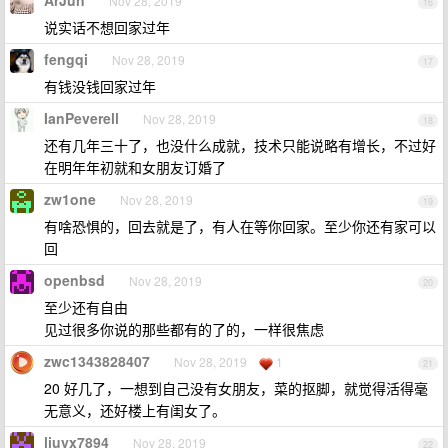
ArJun
Nov 28, 2019
16
说实话不想回家过年
fengqi
Nov 28, 2019
17
有钱没钱回家过年
IanPeverell
Nov 28, 2019
18
还有几年三十了，也没什么成就，技术只能说略有增长，不过好
在明年年初就和女朋友订婚了
zw1one
Nov 28, 2019
19
有啥恐惧的，回去就是了，有人在等你回家。至少你还有家可以
回
openbsd
Nov 28, 2019
20
至少还有自由
见过很多你说的那些都有的了的，一样很焦虑
zwc1343828407
Nov 28, 2019
1
21
20 好几了，一想到自己没有女朋友，菜的抠脚，就觉得活得毫
无意义，还好楼上有闺女了。
liuyx7894
Nov 28, 2019
22