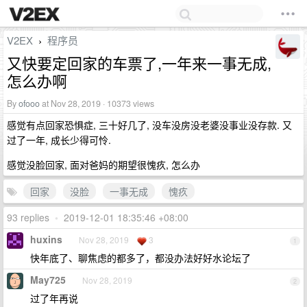
V2EX
程序员
›
又快要定回家的车票了,一年来一事无成,
怎么办啊
By
ofooo
at Nov 28, 2019 · 10373 views
感觉有点回家恐惧症, 三十好几了, 没车没房没老婆没事业没存款. 又
过了一年, 成长少得可怜.
感觉没脸回家, 面对爸妈的期望很愧疚, 怎么办
回家
没脸
一事无成
愧疚
93 replies
•
2019-12-01 18:35:46 +08:00
huxins
Nov 28, 2019
3
1
快年底了、聊焦虑的都多了，都没办法好好水论坛了
May725
Nov 28, 2019
2
过了年再说