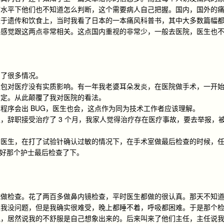
疗水平下他们也不知道怎么判断，这个需要病人自己把握。国内，国外的
重于遗传和饮食上，当时我看了日本的一本痛风科普书，其中大多数篇幅
人感觉跟这两点非常相关。这点国内重视的非常少，一般去医院，医生也
到了很多情况。
红包对医疗没有实质影响。有一年我老婆耳朵发炎，在医院做手术，一开
搞定。从此颠覆了我对医院的看法。
程序会出 BUG，医生也会，这点作为同为技术工作者应该理解。
，辞职接受治疗了 3 个月，我家人觉得治疗存在医疗事故，要去举报，
了医生，在打了试验针确认过敏的情况下，在手术室做最后检查的时候，
还好那个护士最后检查了下。
院做检查。花了两百多做鼻内镜检查，平时医生都做的很认真。那天不知
定我没问题，但是我确实很难受，晚上都睡不着，呼吸都困难。于是那个
讽，居然说我的不舒服是自己想象出来的。后来叫来了他们主任，主任说