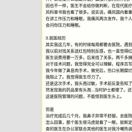
因也不一样，医生不会给你做判断，在现代医
风科普书我也看了很多。说实话，痛风国内着
在讲工作压力和睡眠，我痛风两次发作，我个
会问你压力和睡眠。
3.就医经历
其实我这几年，有的时候每周都要去医院，遇
我以前对找关系送红包特别反感，也一直觉得
医生说费用要一万多，后来找了关系，两千多
对于技术问题，我觉得完全可以理解，程序员写
我今年做了鼻息肉手术，做完后，伤口长期糜烂
我阻止了。我觉得医生尽力了。
还是这次手术，我头孢过敏，手术前反复告知
然发现我的药品里有头孢...当时护士都傻了。
这是医院管理的问题，不能怪到医生头上。
但是
治疗完成后几个月，我鼻子异常不舒服，去医
怎么回事，那个医生很马虎就看了一眼，就断
查的医生在办公室联合其他的医生对我冷嘲热