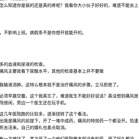
怎么知道你是装的还是真的疼呢？我看你大小伙子好好的，难道不能去上
，不影响上班。病假条不是你想开就能开的。
多的血液和尿液的检查。
痛风主要就看下尿酸水平，其他的检查基本上并不要做
我输液消肿。这特么根本就不是治疗痛风的步骤。立马拒绝了。
必须早晨空腹，这个我真忘了，难道医生不能好好说话？真没想到痛风居
院很闲，旁边一个医生还在玩手机。
这几年医院跑的比较多，逐渐扭转了这个看法。
出我是痛风的前提下，开了一堆中成药，痛风的特效药一个都没开。恰逢
死去活来。自己的婚礼也差点取消。
有一次被坑了。某次开了一个他们医院根本就没有的药。用了好久都没