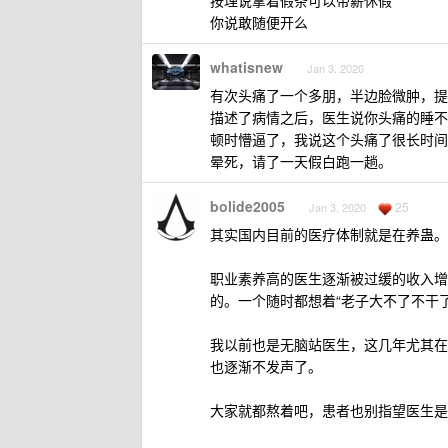
按理说拿着假条可以带薪休假
你说敢随便开么
whatisnew
Jan 3, 2020
有次头痛了一个多朋，半边脸微肿，提
描述了病情之后，医生说你头痛的睡不
顿时懵逼了，我说这个头痛了很长时间
晕死，请了一天假白跑一趟。
bolide2005
25
Jan 3, 2020
其实国内目前的医疗体制就是在养蛊。
职业素养高的医生逐渐被过缓的收入增
的。一个随时都想着“老子大不了不干
我以前也是无脑站医生，这几年尤其在
也逐渐不发声了。
大家就都熬着吧，患者也别指望医生是“