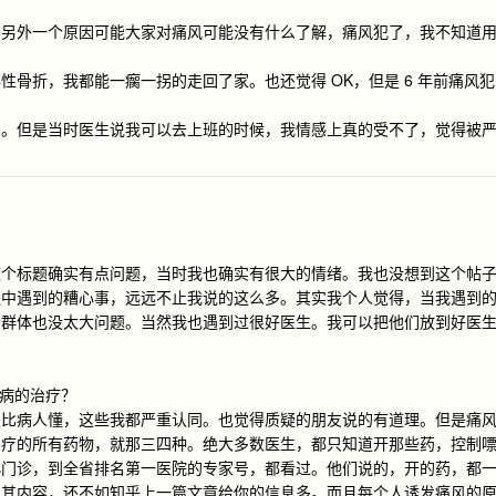
，另外一个原因可能大家对痛风可能没有什么了解，痛风犯了，我不知道
骨折，我都能一瘸一拐的走回了家。也还觉得 OK，但是 6 年前痛风犯
了。但是当时医生说我可以去上班的时候，我情感上真的受不了，觉得被
这个标题确实有点问题，当时我也确实有很大的情绪。我也没想到这个帖
程中遇到的糟心事，远远不止我说的这么多。其实我个人觉得，当我遇到
个群体也没太大问题。当然我也遇到过很好医生。我可以把他们放到好医
个病的治疗？
定比病人懂，这些我都严重认同。也觉得质疑的朋友说的有道理。但是痛
治疗的所有药物，就那三四种。绝大多数医生，都只知道开那些药，控制
小门诊，到全省排名第一医院的专家号，都看过。他们说的，开的药，都
。其内容，还不如知乎上一篇文章给你的信息多。而且每个人诱发痛风的