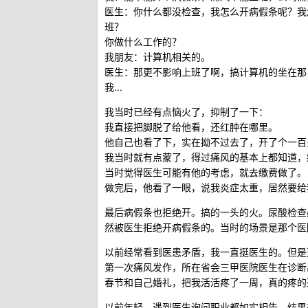
医生：你什么都没检查，我怎么开病假条呢？我
班？
你做什么工作的？
我朋友：计算机相关的。
医生：那更不影响上班了啊，搞计算机的坐在那
我...
我当时已经有点恼火了，抑制了一下：
我直接把脚脱了给他看，还红肿在哪里。
他自己也看了下，实在拗不过去了，开了个一百
我当时就有点蒙了，得过痛风的基本上都知道，
当时觉得医生可能有他的考虑，就去缴费做了。
做完后，他看了一眼，说我炎症太重，居然要给
最后病假条也拒绝开。搞的一头的火。尿酸检查
然被医生拒绝开病假条的。当时的场景是那个医
以前经常看到医患矛盾，我一直挺医生的。但是
第一次痛风发作，所在省会三甲医院医生在诊断
春节和自己婚礼，把我活活疼了一周，真的疼的
以前年轻，遇到医生询问职业都如实相告，结果