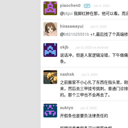
piaochen0
Jan 3, 2020
OP
@
jdgui
我脚红肿在那，他可以看。而
hirasawayui
Jan 3, 2020
@
b821025551b
+1,最后找了个高端
okjb
Jan 3, 2020 via Android
说话冲，但是人家逻辑没错，下午做痛
条。
nashxk
Jan 3, 2020
之前搬家不小心扎了东西在指头里，刚
来，然后去三甲挂号挑刺，普通门诊排
的。那个三甲也不会再去了。
suktyo
Jan 3, 2020
开假条也是要负法律责任的