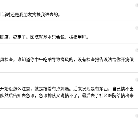
且当时还是我朋友搀扶我进去的。
修脚店，搞定了。医院就基本只会说：拔指甲吧。
风检查，谁知道你中午吃啥导致痛风的，没有检查报告没法给你开病假
开始没怎么注意，就是按着有点刺痛。后来发现是有东西，自己搞不出
队然后告知去急诊，急诊排队又说搞不了，最后去了社区医院给搞出来