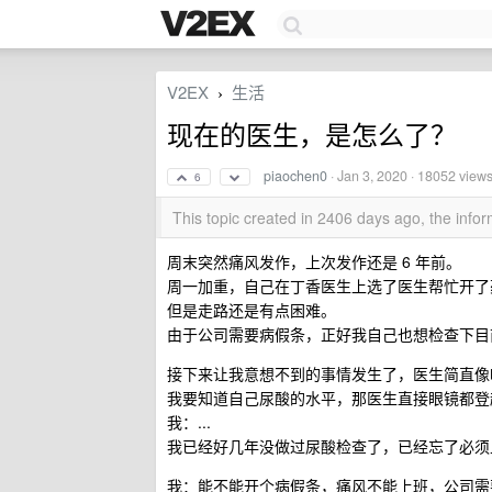
V2EX
生活
›
现在的医生，是怎么了？
piaochen0
·
Jan 3, 2020
· 18052 view
6
This topic created in 2406 days ago, the inf
周末突然痛风发作，上次发作还是 6 年前。
周一加重，自己在丁香医生上选了医生帮忙开了
但是走路还是有点困难。
由于公司需要病假条，正好我自己也想检查下目
接下来让我意想不到的事情发生了，医生简直像
我要知道自己尿酸的水平，那医生直接眼镜都登
我：...
我已经好几年没做过尿酸检查了，已经忘了必须
我：能不能开个病假条，痛风不能上班，公司需