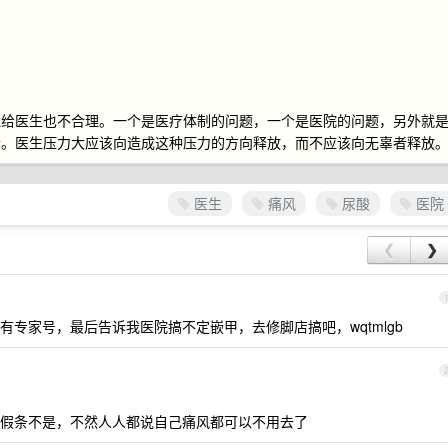
抛给医生也不合理。一个是医疗体制的问题，一个是医院的问题，另外就
素。医生压力大应该向造成这种压力的方向释放，而不应该向无辜者释放
医生
痛风
尿酸
医院
❮
❯
专家号，最后告诉我医院搞不定嵌甲，去修脚店搞吧，wqtmlgb
假条不是，不然人人都说自己痛风都可以不用去了