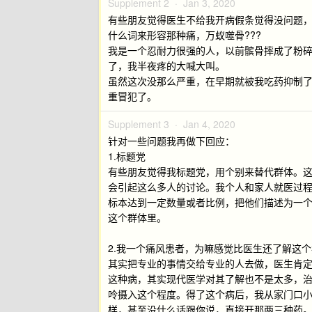
Supplement 2 ·
Jan 3, 2020
有些朋友觉得医生不给我开病假条觉得没问题
什么词来形容那种痛，万蚁噬骨???
我是一个忍耐力很强的人，以前髌骨摔成了粉碎性
了，我半夜疼的大喊大叫。
虽然这次没那么严重，在早期就被我吃药抑制
重冒犯了。
Supplement 3 ·
Jan 4, 2020
针对一些问题我再做下回应：
1.标题党
有些朋友觉得我标题党，用个别来替代群体。
会引起这么多人的讨论。我个人和家人就医过
标本达到一定数量或者比例，把他们描述为一
这个群体里。
2.我一个痛风患者，为嘛感觉比医生还了解这
其实把专业的事情交给专业的人去做，医生肯
这种病，其实现代医学对其了解也不是太多，
呤摄入这个程度。得了这个病后，我从家门口
样，甚至没什么话跟你说，直接开那两三种药