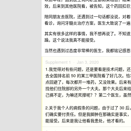
效，后来到其他医院看，被告知，这个药回扣巨
陪同朋友去医院，还遇到过一句话都没说，对着
看诊，询问牙髓炎治疗方案，医生大致说了一遍
其实有很多这样的事情，我不想再说了。不知道
躁。这个说法我真不能接受。
当然也遇到过态度非常棒的医生，我都铭记感恩
Supplement 1 ·
Jan 3, 2020
1.我觉得对有些问题，还是要看是技术问题，
去全国排名前 50 的某三甲医院看了好几次
点回避了，每次都开一堆药，又没效果。后来
找他们住院部的另外一个大夫。那个大夫后来
己搞不定，为嘛还死撑呢？？第二个医生，虽
2.关于我个人的病假条的问题，由于过了 30
们确实要付责任。但是我脚肿在那确实是事实
能接受。后来是我让他看我患处，他才看的。