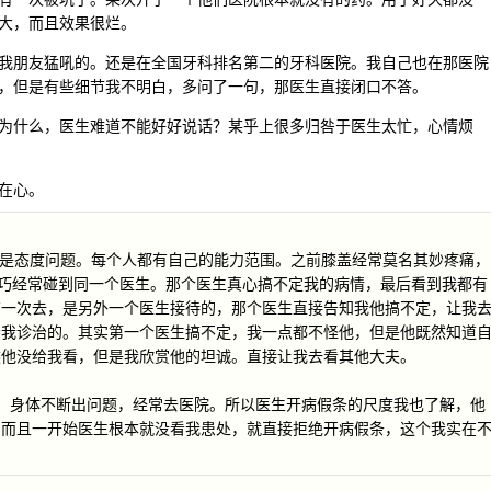
大，而且效果很烂。
我朋友猛吼的。还是在全国牙科排名第二的牙科医院。我自己也在那医院
，但是有些细节我不明白，多问了一句，那医生直接闭口不答。
为什么，医生难道不能好好说话？某乎上很多归咎于医生太忙，心情烦
在心。
还是态度问题。每个人都有自己的能力范围。之前膝盖经常莫名其妙疼痛，
。恰巧经常碰到同一个医生。那个医生真心搞不定我的病情，最后看到我都有
有一次去，是另外一个医生接待的，那个医生直接告知我他搞不定，让我
给我诊治的。其实第一个医生搞不定，我一点都不怪他，但是他既然知道
然他没给我看，但是我欣赏他的坦诚。直接让我去看其他大夫。
 后，身体不断出问题，经常去医院。所以医生开病假条的尺度我也了解，他
，而且一开始医生根本就没看我患处，就直接拒绝开病假条，这个我实在