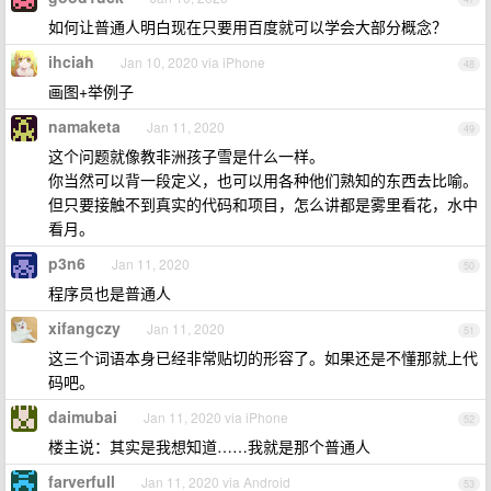
如何让普通人明白现在只要用百度就可以学会大部分概念？
ihciah
Jan 10, 2020 via iPhone
48
画图+举例子
namaketa
Jan 11, 2020
49
这个问题就像教非洲孩子雪是什么一样。
你当然可以背一段定义，也可以用各种他们熟知的东西去比喻。
但只要接触不到真实的代码和项目，怎么讲都是雾里看花，水中
看月。
p3n6
Jan 11, 2020
50
程序员也是普通人
xifangczy
Jan 11, 2020
51
这三个词语本身已经非常贴切的形容了。如果还是不懂那就上代
码吧。
daimubai
Jan 11, 2020 via iPhone
52
楼主说：其实是我想知道……我就是那个普通人
farverfull
Jan 11, 2020 via Android
53