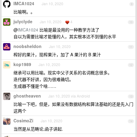
IMCA1024
Jan 10, 2020
9
比喻啊。。
julyclyde
Jan 10, 2020
4
10
@
IMCA1024
比喻是最没用的一种教学方法了
自以为需要比喻才能懂的人，其实根本达不到懂的水平
noobsheldon
Jan 10, 2020
11
榨好的果汁，现榨果汁，加了 A 果汁的 B 果汁
kop1989
Jan 10, 2020
12
继承可以用比喻。现实中父子关系的名词概念很多。
迭代器不好讲，因为很难确切。
生成器不懂是个啥……
ghostheaven
Jan 10, 2020 via Android
13
比喻一下吧，但是，如果没有数据结构和算法基础的还是先入门
这两个
CosimoZi
Jan 10, 2020
14
当然是从范畴论,函子讲起.