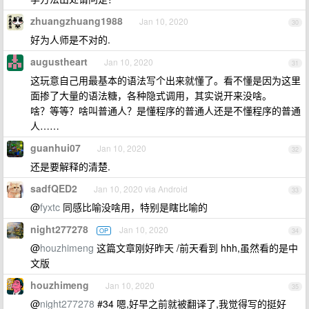
zhuangzhuang1988
Jan 10, 2020
30
好为人师是不对的.
augustheart
Jan 10, 2020
31
这玩意自己用最基本的语法写个出来就懂了。看不懂是因为这里
面掺了大量的语法糖，各种隐式调用，其实说开来没啥。
啥？等等？啥叫普通人？是懂程序的普通人还是不懂程序的普通
人……
guanhui07
Jan 10, 2020
32
还是要解释的清楚.
sadfQED2
Jan 10, 2020 via Android
33
@
fyxtc
同感比喻没啥用，特别是瞎比喻的
night277278
Jan 10, 2020
OP
34
@
houzhimeng
这篇文章刚好昨天 /前天看到 hhh,虽然看的是中
文版
houzhimeng
Jan 10, 2020
35
@
night277278
#34 嗯,好早之前就被翻译了,我觉得写的挺好