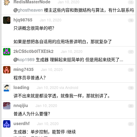
RedisMasterNode
Jan 10, 2020
15
@
ghostheaven
楼主这些内容和数据结构与算法，有什么联系吗
hjq98765
Jan 10, 2020
16
只讲概念很简单的吧？
如果是想把各自适用的应用场景讲明白，那就复杂了
2kCS5c0b0ITXE5k2
Jan 10, 2020
17
@
kop1989
生成器 理解起来挺简单的 但是用起来绕死了...
ming7435
Jan 10, 2020
18
程序员非普通人？
loading
Jan 10, 2020 via Android
19
讲不出来就是都没学透，就像我一样，那就别讲了。
nnqijiu
Jan 10, 2020
20
普通人为什么要懂?
userdhf
Jan 10, 2020
21
生成器：单步控制，能暂停 /继续