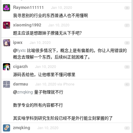
Raymon111111
Jan 10, 2020
36
我寻思别的行业的东西普通人也不用懂啊
xiaoming1992
Jan 10, 2020
37
题主应该是想跟妹子撩骚无从下手吧？
ipwx
Jan 10, 2020
38
@
fyxtc
比喻很多情况下，概念上是有偏差的。你让人用错误的
概念去理解一个东西，后续纠正就困难了。
cigarzh
Jan 10, 2020
39
源码丢给他，让他哪里不懂问哪里
darmau
Jan 10, 2020 via iPhone
40
@
zmqking
量子物理就不行
数学专业的所有内容都不行
其实啥学科到研究生阶段已经不是外行能立刻掌握的了
zmqking
Jan 10, 2020
41