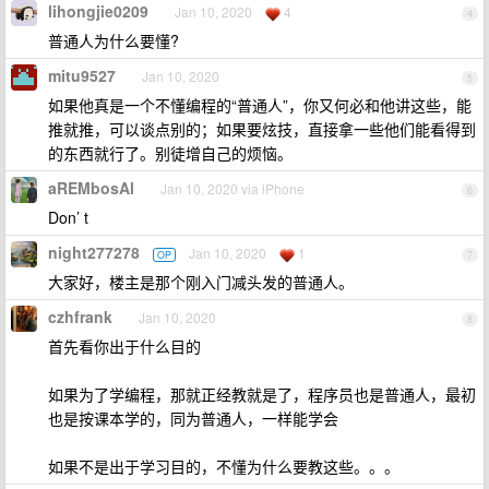
lihongjie0209
Jan 10, 2020
4
4
普通人为什么要懂?
mitu9527
Jan 10, 2020
5
如果他真是一个不懂编程的“普通人”，你又何必和他讲这些，能
推就推，可以谈点别的；如果要炫技，直接拿一些他们能看得到
的东西就行了。别徒增自己的烦恼。
aREMbosAl
Jan 10, 2020 via iPhone
6
Don’ t
night277278
Jan 10, 2020
1
OP
7
大家好，楼主是那个刚入门减头发的普通人。
czhfrank
Jan 10, 2020
8
首先看你出于什么目的
如果为了学编程，那就正经教就是了，程序员也是普通人，最初
也是按课本学的，同为普通人，一样能学会
如果不是出于学习目的，不懂为什么要教这些。。。