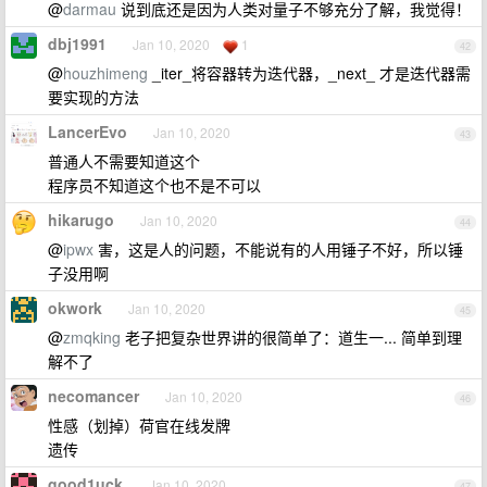
@
darmau
说到底还是因为人类对量子不够充分了解，我觉得！
dbj1991
Jan 10, 2020
1
42
@
houzhimeng
_iter_将容器转为迭代器，_next_ 才是迭代器需
要实现的方法
LancerEvo
Jan 10, 2020
43
普通人不需要知道这个
程序员不知道这个也不是不可以
hikarugo
Jan 10, 2020
44
@
ipwx
害，这是人的问题，不能说有的人用锤子不好，所以锤
子没用啊
okwork
Jan 10, 2020
45
@
zmqking
老子把复杂世界讲的很简单了：道生一... 简单到理
解不了
necomancer
Jan 10, 2020
46
性感（划掉）荷官在线发牌
遗传
good1uck
Jan 10, 2020
47