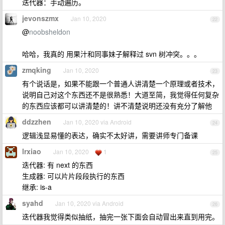
迭代器：手动遍历。
jevonszmx
Jan 10, 2020
22
@
noobsheldon
哈哈，我真的 用果汁和同事妹子解释过 svn 树冲突。。。
zmqking
Jan 10, 2020
23
有个说话是，如果不能跟一个普通人讲清楚一个原理或者技术，
说明自己对这个东西还不是很熟悉！大道至简，我觉得任何复杂
的东西应该都可以讲清楚的！讲不清楚说明还没有充分了解他
ddzzhen
Jan 10, 2020 via Android
24
逻辑浅显易懂的表达，确实不太好讲，需要讲师专门备课
lrxiao
Jan 10, 2020
1
25
迭代器: 有 next 的东西
生成器: 可以片片段段执行的东西
继承: is-a
syahd
Jan 10, 2020 via Android
26
迭代器我觉得类似抽纸，抽完一张下面会自动冒出来直到用完。