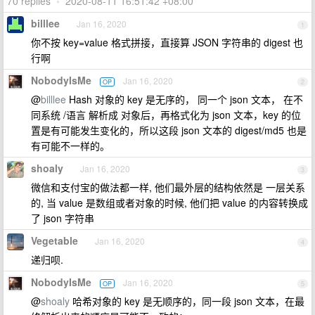
70 replies
•
2020-08-11 16:51:42 +08:00
billlee
Jan 16, 2020
1
你不按 key=value 格式拼接，直接算 JSON 字符串的 digest 也
行啊
NobodyIsMe
Jan 16, 2020
OP
2
@
billlee
Hash 对象的 key 是无序的， 同一个 json 文本， 在不
同系统 /语言 解析成 对象后，再格式化为 json 文本，key 的位
置是有可能发生变化的，所以这段 json 文本的 digest/md5 也是
有可能不一样的。
shoaly
Jan 16, 2020
3
微信和支付宝的做法都一样, 他们最外层的结构依然是 一层关系
的, 当 value 是数组或者对象的时候, 他们把 value 的内容转换成
了 json 字符串
Vegetable
Jan 16, 2020
4
递归呗.
NobodyIsMe
Jan 16, 2020
OP
5
@
shoaly
哈希对象的 key 是无顺序的，同一段 json 文本，在最