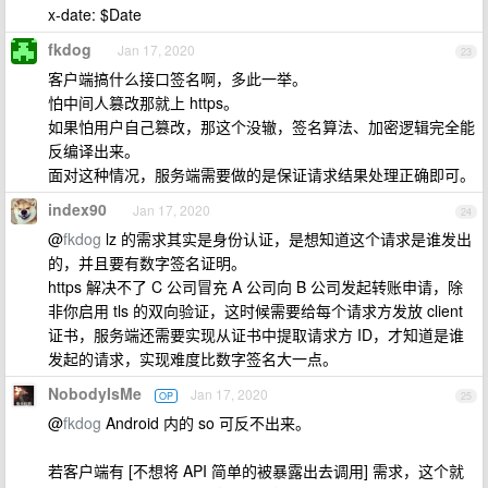
x-date: $Date
fkdog
Jan 17, 2020
23
客户端搞什么接口签名啊，多此一举。
怕中间人篡改那就上 https。
如果怕用户自己篡改，那这个没辙，签名算法、加密逻辑完全能
反编译出来。
面对这种情况，服务端需要做的是保证请求结果处理正确即可。
index90
Jan 17, 2020
24
@
fkdog
lz 的需求其实是身份认证，是想知道这个请求是谁发出
的，并且要有数字签名证明。
https 解决不了 C 公司冒充 A 公司向 B 公司发起转账申请，除
非你启用 tls 的双向验证，这时候需要给每个请求方发放 client
证书，服务端还需要实现从证书中提取请求方 ID，才知道是谁
发起的请求，实现难度比数字签名大一点。
NobodyIsMe
Jan 17, 2020
OP
25
@
fkdog
Android 内的 so 可反不出来。
若客户端有 [不想将 API 简单的被暴露出去调用] 需求，这个就