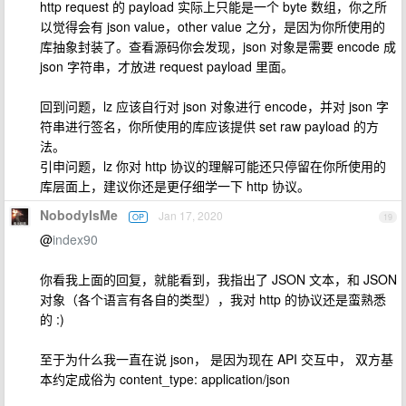
http request 的 payload 实际上只能是一个 byte 数组，你之所
以觉得会有 json value，other value 之分，是因为你所使用的
库抽象封装了。查看源码你会发现，json 对象是需要 encode 成
json 字符串，才放进 request payload 里面。
回到问题，lz 应该自行对 json 对象进行 encode，并对 json 字
符串进行签名，你所使用的库应该提供 set raw payload 的方
法。
引申问题，lz 你对 http 协议的理解可能还只停留在你所使用的
库层面上，建议你还是更仔细学一下 http 协议。
NobodyIsMe
Jan 17, 2020
OP
19
@
index90
你看我上面的回复，就能看到，我指出了 JSON 文本，和 JSON
对象（各个语言有各自的类型），我对 http 的协议还是蛮熟悉
的 :)
至于为什么我一直在说 json， 是因为现在 API 交互中， 双方基
本约定成俗为 content_type: application/json