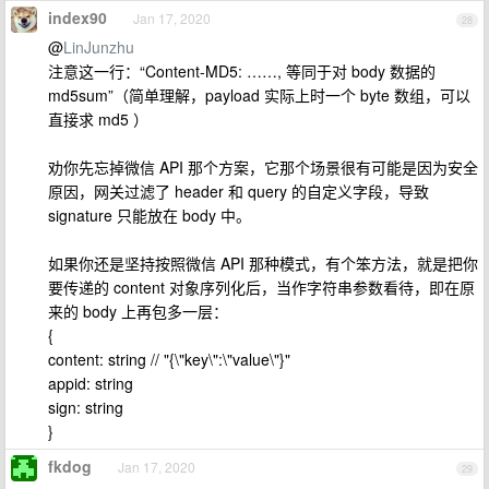
index90
Jan 17, 2020
28
@
LinJunzhu
注意这一行：“Content-MD5: ……, 等同于对 body 数据的
md5sum”（简单理解，payload 实际上时一个 byte 数组，可以
直接求 md5 ）
劝你先忘掉微信 API 那个方案，它那个场景很有可能是因为安全
原因，网关过滤了 header 和 query 的自定义字段，导致
signature 只能放在 body 中。
如果你还是坚持按照微信 API 那种模式，有个笨方法，就是把你
要传递的 content 对象序列化后，当作字符串参数看待，即在原
来的 body 上再包多一层：
{
content: string // "{\"key\":\"value\"}"
appid: string
sign: string
}
fkdog
Jan 17, 2020
29