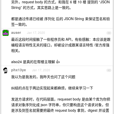
另外，request body 的方式，和我在 6 楼 10 楼 提到的 “JSON
String” 的方式，其实思路上是一致的。
都是通过传递已经被 序列化 后的 JSON String 来保证签名和验
签一致的。
auser
Jan 17, 2020
39
最近这段时间接触了一些程序员和 API，有些感触：本应该是跟
编程语言特性无关的接口，却被设计成跟某语言特性 /官方库强
相关。
also24 是真的在帮楼主理解 👍
phx13ye
Jan 17, 2020
40
我以为是我发的，我昨天也问了这个问题
纠结的点在于两边实现起来都麻烦，继续来学习一下
发送方请求时，在代码层面，requeset body 是由某个库为你把
请求对象序列化成 json 字符串，你只要构造这个请求对象，但
是涉及到签名就需要把最终 request body 拿到，digest 并设置