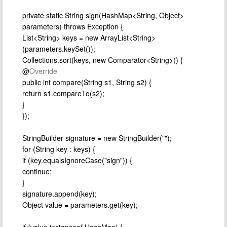
private static String sign(HashMap<String, Object>
parameters) throws Exception {
List<String> keys = new ArrayList<String>
(parameters.keySet());
Collections.sort(keys, new Comparator<String>() {
@
Override
public int compare(String s1, String s2) {
return s1.compareTo(s2);
}
});
StringBuilder signature = new StringBuilder("");
for (String key : keys) {
if (key.equalsIgnoreCase("sign")) {
continue;
}
signature.append(key);
Object value = parameters.get(key);