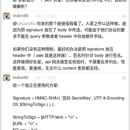
做解析？
index90
Jan 17, 2020
21
@
LinJunzhu
你发的那个是链接我看了，人家之所以这样做，是
因为把 signature 放在了 body 中传送，可能由于他们协议的要
求不能在 query 参数或者 header 中存放额外字段。
如果你们没有这种限制，最好的办法是把 signature 放在
header 中（ aws 就是这样做），签名时针对 body 进行签名。
这样做得好处是，api 网关做签名校验时，不需要反序列化，性
能更高，更通用，无论什么 content 类型都支持。
index90
Jan 17, 2020
22
给一个我正在使用的方案：
Signature = HMAC-SHA1( '您的 SecretKey', UTF-8-Encoding-
Of( $StringToSign ) ) );
StringToSign = $HTTP-Verb + "\n" +
$URL + "\n" +
$Query + "\n" +