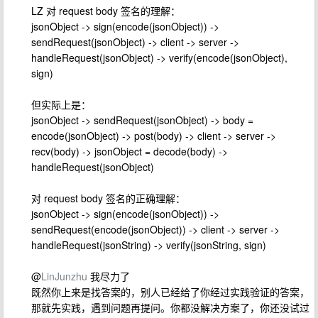
LZ 对 request body 签名的理解：
jsonObject -> sign(encode(jsonObject)) ->
sendRequest(jsonObject) -> client -> server ->
handleRequest(jsonObject) -> verify(encode(jsonObject),
sign)
但实际上是：
jsonObject -> sendRequest(jsonObject) -> body =
encode(jsonObject) -> post(body) -> client -> server ->
recv(body) -> jsonObject = decode(body) ->
handleRequest(jsonObject)
对 request body 签名的正确理解：
jsonObject -> sign(encode(jsonObject)) ->
sendRequest(encode(jsonObject)) -> client -> server ->
handleRequest(jsonString) -> verify(jsonString, sign)
@
LinJunzhu
我尽力了
既然你上来是找答案的，别人已经给了你经过实践验证的答案，
那就先实践，遇到问题再提问。你都没解决方案了，你还没试过