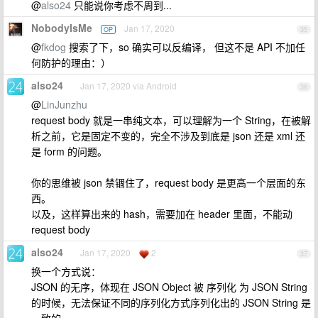
@
also24
只能说你考虑不周到...
NobodyIsMe
Jan 17, 2020
OP
35
@
fkdog
搜索了下，so 确实可以反编译， 但这不是 API 不加任
何防护的理由：）
also24
Jan 17, 2020 via Android
36
@
LinJunzhu
request body 就是一串纯文本，可以理解为一个 String，在被解
析之前，它是固定不变的，完全不涉及到底是 json 还是 xml 还
是 form 的问题。
你的思维被 json 禁锢住了，request body 是更高一个层面的东
西。
以及，这样算出来的 hash，需要加在 header 里面，不能动
request body
also24
Jan 17, 2020
2
37
换一个方式说：
JSON 的无序，体现在 JSON Object 被 序列化 为 JSON String
的时候，无法保证不同的序列化方式序列化出的 JSON String 是