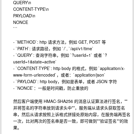
QUERY\n
CONTENT-TYPE\n
PAYLOAD\n
NONCE
```
- `METHOD`: http 请求方法，例如 GET, POST 等
- `PATH`: 请求路径，例如 `/`, `/api/v1/time`
- `QUERY`: 查询字符串，例如 `?userId=1` 或者 `?
userId=1&state=active`
- `CONTENT-TYPE`: http body 的格式，例如 `application/x-
www-form-urlencoded`，或者：`application/json`
- `PAYLOAD`: http body，例如是表单，或者 JSON 字符
- `NONCE`：一般是时间戳，防止重放的
然后客户端使用 HMAC-SHA256 的消息认证算法进行签名，**
并将签名的字符串放到请求头中**，服务端从请求头获取签名
串，然后从请求按照上诉格式拼接处原始内容，在服务端再签名
一次，比对两次的签名串是否一致，即可做到**验证签名**的效
果。