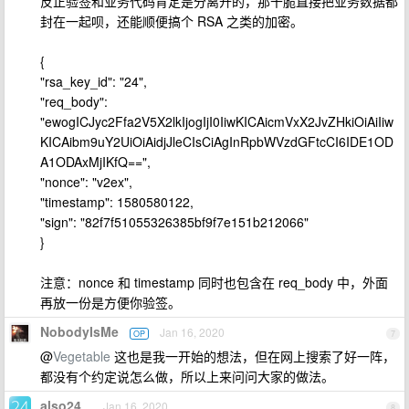
反正验签和业务代码肯定是分离开的，那干脆直接把业务数据都
封在一起呗，还能顺便搞个 RSA 之类的加密。
{
"rsa_key_id": "24",
"req_body":
"ewogICJyc2Ffa2V5X2lkIjogIjI0IiwKICAicmVxX2JvZHkiOiAiIiw
KICAibm9uY2UiOiAidjJleCIsCiAgInRpbWVzdGFtcCI6IDE1OD
A1ODAxMjIKfQ==",
"nonce": "v2ex",
"timestamp": 1580580122,
"sign": "82f7f51055326385bf9f7e151b212066"
}
注意：nonce 和 timestamp 同时也包含在 req_body 中，外面
再放一份是方便你验签。
NobodyIsMe
Jan 16, 2020
OP
7
@
Vegetable
这也是我一开始的想法，但在网上搜索了好一阵，
都没有个约定说怎么做，所以上来问问大家的做法。
also24
Jan 16, 2020
8