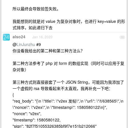
所以最终会导致验签失败。
我能想到的就是对 value 为复杂对象时，也进行 key=value 的形
式排序，如此递归下去
also24
Jan 16, 2020
10
@
LinJunzhu
#9
你没看我给出的第二种和第三种方法么？
第二种方法参考了 php 对 form 的数组实现（同时可以应用于复
杂对象）
第三种方式则直接嵌套了一个 JSON String，可能因为我添加了
一个虚假的 rsa 导致看起来不太直观，我再补充一下吧：
{
"req_body": "{\n \"title\": \"v2ex 发帖\",\n \"url\": \"/t/638565\",\n
\"nonce\": \"v2ex\",\n \"timestamp\": 1580580122\n}",
"nonce": "v2ex",
"timestamp": 1580580122,
"sign": "82f7f51055326385bf9f7e151b212066"