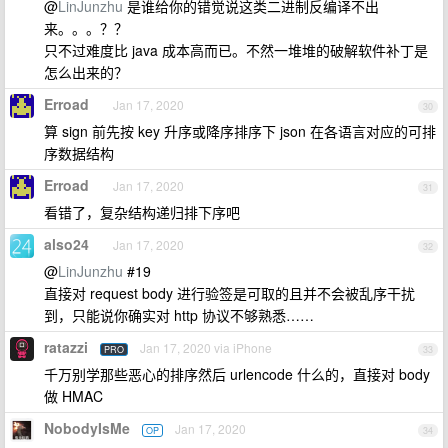
@
LinJunzhu
是谁给你的错觉说这类二进制反编译不出
来。。。？？
只不过难度比 java 成本高而已。不然一堆堆的破解软件补丁是
怎么出来的？
Erroad
Jan 17, 2020
30
算 sign 前先按 key 升序或降序排序下 json 在各语言对应的可排
序数据结构
Erroad
Jan 17, 2020
31
看错了，复杂结构递归排下序吧
also24
Jan 17, 2020
32
@
LinJunzhu
#19
直接对 request body 进行验签是可取的且并不会被乱序干扰
到，只能说你确实对 http 协议不够熟悉……
ratazzi
Jan 17, 2020 via iPhone
PRO
33
千万别学那些恶心的排序然后 urlencode 什么的，直接对 body
做 HMAC
NobodyIsMe
Jan 17, 2020
OP
34