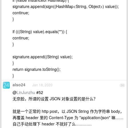
if (value instanceof HashMap) {
signature.append(sign((HashMap<String, Object>) value));
continue;
}
if (((String) value).equals("")) {
continue;
}
signature.append((String) value);
}
return signature.toString();
}
also24
Jan 18, 2020
54
@
LinJunzhu
#52
无奈脸，所谓的设置 JSON 对象设置的是什么？
就是一个正常的 http post，以 JSON String 作为字符串 body，
再覆盖 header 里的 Content-Type 为 "application/json" 嘛……
自己手动处理下 header 不就好了么…………