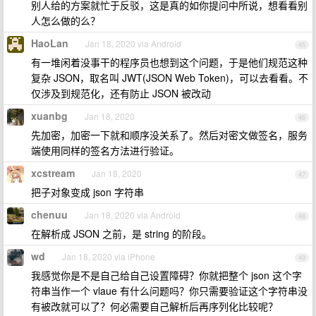
别人给的方案就忙于反驳，这是真的如你提问中所说，想看看别
人怎么做的么？
HaoLan
Jan 18, 2020 via Android
45
有一堆闲着没事干的程序员也想到这个问题，于是他们规范这种
复杂 JSON，取名叫 JWT(JSON Web Token)，可以去看看。不
仅涉及到规范化，还有防止 JSON 被改动
xuanbg
Jan 18, 2020
46
先加密，加密一下就和顺序没关系了。然后对密文做签名，服务
端使用同样的签名方法进行验证。
xcstream
Jan 18, 2020
47
把子对象变成 json 字符串
chenuu
Jan 18, 2020 via Android
48
在解析成 JSON 之前，是 string 的阶段。
wd
Jan 18, 2020 via iPhone
49
我感觉你是不是自己给自己设置障碍？你就把整个 json 这个字
符串当作一个 vlaue 有什么问题吗？你只需要验证这个字符串没
有被改就可以了？何必需要自己解析后再序列化比较呢？