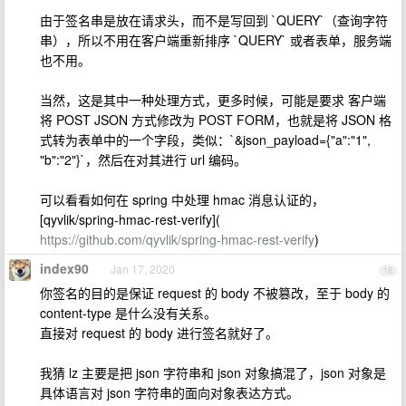
由于签名串是放在请求头，而不是写回到 `QUERY`（查询字符
串），所以不用在客户端重新排序 `QUERY` 或者表单，服务端
也不用。
当然，这是其中一种处理方式，更多时候，可能是要求 客户端
将 POST JSON 方式修改为 POST FORM，也就是将 JSON 格
式转为表单中的一个字段，类似：`&json_payload={"a":"1",
"b":"2"}`，然后在对其进行 url 编码。
可以看看如何在 spring 中处理 hmac 消息认证的，
[qyvlik/spring-hmac-rest-verify](
https://github.com/qyvlik/spring-hmac-rest-verify
)
index90
Jan 17, 2020
18
你签名的目的是保证 request 的 body 不被篡改，至于 body 的
content-type 是什么没有关系。
直接对 request 的 body 进行签名就好了。
我猜 lz 主要是把 json 字符串和 json 对象搞混了，json 对象是
具体语言对 json 字符串的面向对象表达方式。