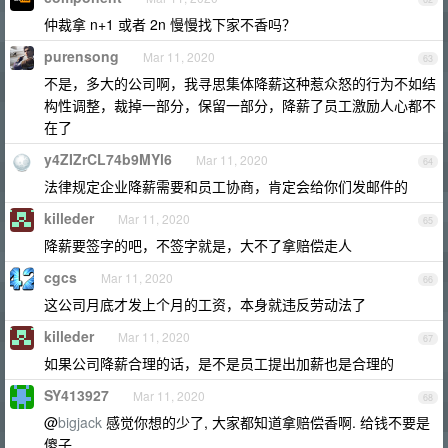
仲裁拿 n+1 或者 2n 慢慢找下家不香吗？
purensong
Mar 11, 2020
63
不是，多大的公司啊，我寻思集体降薪这种惹众怒的行为不如结
构性调整，裁掉一部分，保留一部分，降薪了员工激励人心都不
在了
y4ZIZrCL74b9MYl6
Mar 11, 2020
64
法律规定企业降薪需要和员工协商，肯定会给你们发邮件的
killeder
Mar 11, 2020
65
降薪要签字的吧，不签字就是，大不了拿赔偿走人
cgcs
Mar 11, 2020
66
这公司月底才发上个月的工资，本身就违反劳动法了
killeder
Mar 11, 2020
67
如果公司降薪合理的话，是不是员工提出加薪也是合理的
SY413927
Mar 11, 2020
68
@
bigjack
感觉你想的少了, 大家都知道拿赔偿香啊. 给钱不要是
傻子.