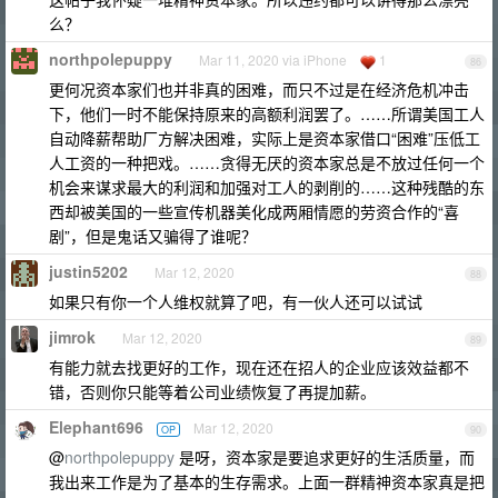
么？
northpolepuppy
Mar 11, 2020 via iPhone
1
86
更何况资本家们也并非真的困难，而只不过是在经济危机冲击
下，他们一时不能保持原来的高额利润罢了。……所谓美国工人
自动降薪帮助厂方解决困难，实际上是资本家借口“困难”压低工
人工资的一种把戏。……贪得无厌的资本家总是不放过任何一个
机会来谋求最大的利润和加强对工人的剥削的……这种残酷的东
西却被美国的一些宣传机器美化成两厢情愿的劳资合作的“喜
剧”，但是鬼话又骗得了谁呢？
justin5202
Mar 12, 2020
88
如果只有你一个人维权就算了吧，有一伙人还可以试试
jimrok
Mar 12, 2020
89
有能力就去找更好的工作，现在还在招人的企业应该效益都不
错，否则你只能等着公司业绩恢复了再提加薪。
Elephant696
Mar 12, 2020
OP
90
@
northpolepuppy
是呀，资本家是要追求更好的生活质量，而
我出来工作是为了基本的生存需求。上面一群精神资本家真是把