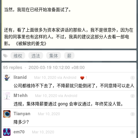
当然，我现在已经开始准备面试了。
还有，看了上面很多为资本家讲话的那些人，我不是很意外，因为在
我的同事里也有这样的人。不过，我真的建议这部分人去看一部电
影。 《被解放的姜戈》
维权
违法
集体
薪
95 replies
•
2020-03-19 10:12:00 +08:00
litanid
Mar 10, 2020 via Android
1
1
公司都维持不下去了，不降薪就只能倒闭了，不同意降可以走人
M1ehh
Mar 10, 2020 via Android
2
违规，集体降薪要通过 gong 会审议通过，年终奖没人管。
Tianyan
Mar 10, 2020
3
降多少？
em70
Mar 10, 2020
4