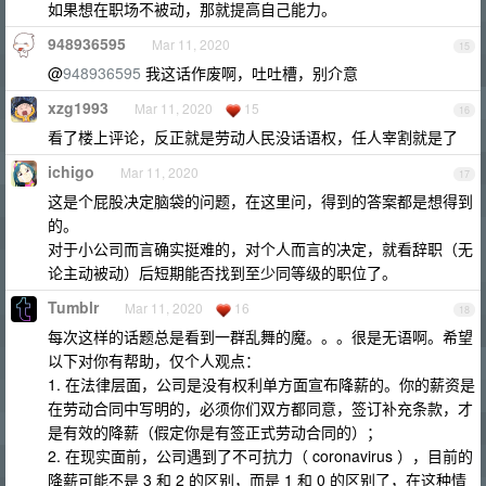
如果想在职场不被动，那就提高自己能力。
948936595
Mar 11, 2020
15
@
948936595
我这话作废啊，吐吐槽，别介意
xzg1993
Mar 11, 2020
15
16
看了楼上评论，反正就是劳动人民没话语权，任人宰割就是了
ichigo
Mar 11, 2020
17
这是个屁股决定脑袋的问题，在这里问，得到的答案都是想得到
的。
对于小公司而言确实挺难的，对个人而言的决定，就看辞职（无
论主动被动）后短期能否找到至少同等级的职位了。
Tumblr
Mar 11, 2020
16
18
每次这样的话题总是看到一群乱舞的魔。。。很是无语啊。希望
以下对你有帮助，仅个人观点：
1. 在法律层面，公司是没有权利单方面宣布降薪的。你的薪资是
在劳动合同中写明的，必须你们双方都同意，签订补充条款，才
是有效的降薪（假定你是有签正式劳动合同的）；
2. 在现实面前，公司遇到了不可抗力（ coronavirus ），目前的
降薪可能不是 3 和 2 的区别，而是 1 和 0 的区别了，在这种情