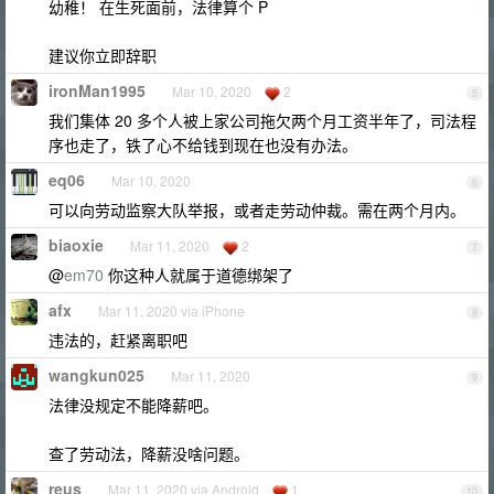
幼稚！ 在生死面前，法律算个 P
建议你立即辞职
ironMan1995
Mar 10, 2020
2
5
我们集体 20 多个人被上家公司拖欠两个月工资半年了，司法程
序也走了，铁了心不给钱到现在也没有办法。
eq06
Mar 10, 2020
6
可以向劳动监察大队举报，或者走劳动仲裁。需在两个月内。
biaoxie
Mar 11, 2020
2
7
@
em70
你这种人就属于道德绑架了
afx
Mar 11, 2020 via iPhone
8
违法的，赶紧离职吧
wangkun025
Mar 11, 2020
9
法律没规定不能降薪吧。
查了劳动法，降薪没啥问题。
reus
Mar 11, 2020 via Android
1
10