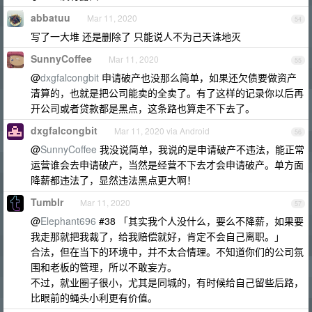
abbatuu
Mar 11, 2020
54
写了一大堆 还是删除了 只能说人不为己天诛地灭
SunnyCoffee
Mar 11, 2020
55
@
dxgfalcongbit
申请破产也没那么简单，如果还欠债要做资产
清算的，也就是把公司能卖的全卖了。有了这样的记录你以后再
开公司或者贷款都是黑点，这条路也算走不下去了。
dxgfalcongbit
Mar 11, 2020 via Android
56
@
SunnyCoffee
我没说简单，我说的是申请破产不违法，能正常
运营谁会去申请破产，当然是经营不下去才会申请破产。单方面
降薪都违法了，显然违法黑点更大啊！
Tumblr
Mar 11, 2020
57
@
Elephant696
#38 「其实我个人没什么，要么不降薪，如果要
我走那就把我裁了，给我赔偿就好，肯定不会自己离职。」
合法，但在当下的环境中，并不太合情理。不知道你们的公司氛
围和老板的管理，所以不敢妄方。
不过，就业圈子很小，尤其是同城的，有时候给自己留些后路，
比眼前的蝇头小利更有价值。