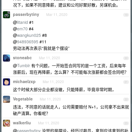
况下，如果不同意降薪，建议和公司好聚好散，另谋机会。
passerbytiny
Mar 11, 2020
19
@
litanid
#1
@
em70
#4
@
wangkun025
#8
@
948936595
#11
劳动法再次表示“我就是个摆设”
stoneabc
Mar 11, 2020
20
@
Tumblr
有个问题，一开始签合同写的是一个工资，后来每年
涨薪后，现在再降薪，怎么算？不可能每次涨薪都会签合同吧？
michaelzxp
Mar 11, 2020
21
这个时候大部分企业都没辙，只能降薪，毕竟非常时期，
Vegetable
Mar 11, 2020
22
违法，不同意的话就走人，公司需要赔付 N+1，公司拿不出来就
破产清算。你看呢？
walkerliu
Mar 11, 2020
23
@
passerbytiny
没觉的是摆设，经历过裁员，拿到应该拿到的补