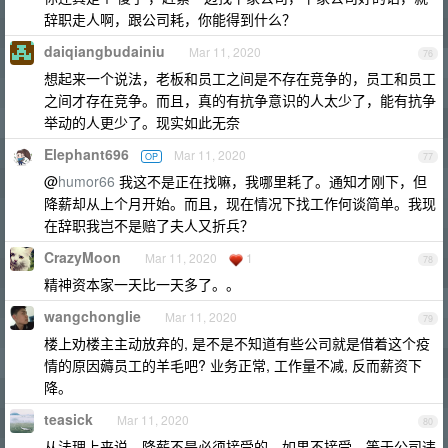
辞职走人啊，跟公司耗，你能得到什么？
daiqiangbudainiu
Mar 11, 2020
76
想起来一个说法，老板和员工之间是不存在竞争的，员工和员工
之间才存在竞争。而且，真的有抗争意识的人太少了，能有抗争
举动的人更少了。现实如此无奈
Elephant696
Mar 11, 2020
OP
77
@
humor66
我这不是正在找嘛，我哪里耗了。通知才刚下，但
降薪却从上个月开始。而且，现在情况下找工作何谈简单。我现
在辞职我岂不是赔了夫人又折兵？
CrazyMoon
Mar 11, 2020
1
78
精神资本家一天比一天多了。。
wangchonglie
Mar 11, 2020
79
楼上劝楼主主动放弃的, 是不是不知道有些公司就是借着这个疫
情的原因薅员工的羊毛吧? 业务正常, 工作量不减, 反而薪资下
降。
teasick
Mar 11, 2020
80
从法理上来说，降薪不是必须接受的，如果不接受，等于公司违