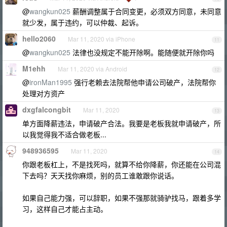
@
wangkun025
薪酬调整属于合同变更，必须双方同意，未同意
就少发，属于违约，可以仲裁、起诉。
hello2060
Mar 11, 2020 via iPhone
11
@
wangkun025
法律也没规定不能开除啊。能随便就开除你吗
M1ehh
Mar 11, 2020 via Android
12
@
ironMan1995
强行老赖去法院帮他申请公司破产，法院帮你
处理对方资产
dxgfalcongbit
Mar 11, 2020
13
单方面降薪违法，申请破产合法。我要是老板我就申请破产，所
以我觉得我不适合做老板...
948936595
Mar 11, 2020
14
你跟老板杠上，不是找死吗，就算不给你降薪，你还能在公司混
下去吗？天天找你麻烦，别的员工谁敢跟你说话。
如果自己能力强，可以辞职，如果不强那就骑驴找马，跟着多学
习，这样自己才能占主动。