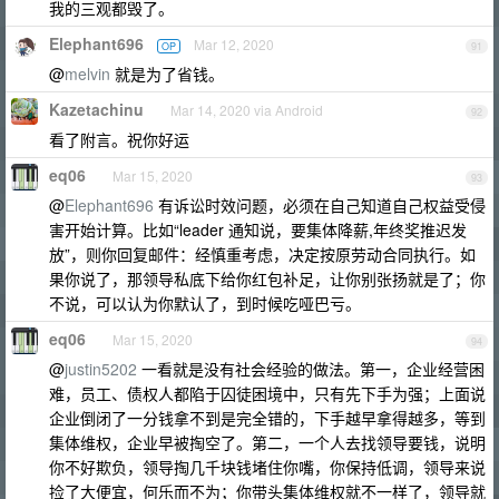
我的三观都毁了。
Elephant696
Mar 12, 2020
OP
91
@
melvin
就是为了省钱。
Kazetachinu
Mar 14, 2020 via Android
92
看了附言。祝你好运
eq06
Mar 15, 2020
93
@
Elephant696
有诉讼时效问题，必须在自己知道自己权益受侵
害开始计算。比如“leader 通知说，要集体降薪,年终奖推迟发
放”，则你回复邮件：经慎重考虑，决定按原劳动合同执行。如
果你说了，那领导私底下给你红包补足，让你别张扬就是了；你
不说，可以认为你默认了，到时候吃哑巴亏。
eq06
Mar 15, 2020
94
@
justin5202
一看就是没有社会经验的做法。第一，企业经营困
难，员工、债权人都陷于囚徒困境中，只有先下手为强；上面说
企业倒闭了一分钱拿不到是完全错的，下手越早拿得越多，等到
集体维权，企业早被掏空了。第二，一个人去找领导要钱，说明
你不好欺负，领导掏几千块钱堵住你嘴，你保持低调，领导来说
捡了大便宜，何乐而不为；你带头集体维权就不一样了，领导就