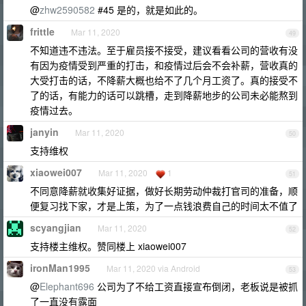
@
zhw2590582
#45 是的，就是如此的。
frittle
Mar 11, 2020
49
不知道违不违法。至于雇员接不接受，建议看看公司的营收有没
有因为疫情受到严重的打击，和疫情过后会不会补薪，营收真的
大受打击的话，不降薪大概也给不了几个月工资了。真的接受不
了的话，有能力的话可以跳槽，走到降薪地步的公司未必能熬到
疫情过去。
janyin
Mar 11, 2020
50
支持维权
xiaowei007
Mar 11, 2020
1
51
不同意降薪就收集好证据，做好长期劳动仲裁打官司的准备，顺
便复习找下家，才是上策，为了一点钱浪费自己的时间太不值了
scyangjian
Mar 11, 2020
52
支持楼主维权。赞同楼上 xiaowei007
ironMan1995
Mar 11, 2020 via Android
53
@
Elephant696
公司为了不给工资直接宣布倒闭，老板说是被抓
了一直没有露面