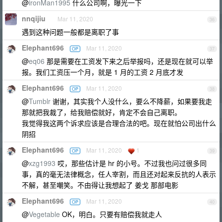
@
ironMan1995
什么公司啊，曝光一下
nnqijiu
Mar 11, 2020
36
遇到这种问题一般都是离职了事
Elephant696
Mar 11, 2020
OP
37
@
eq06
那是需要在工资发下来之后举报吗，还是现在就可以举
报。我们工资压一个月，就是 1 月的工资 2 月底才发
Elephant696
Mar 11, 2020
OP
38
@
Tumblr
谢谢，其实我个人没什么，要么不降薪，如果要我走
那就把我裁了，给我赔偿就好，肯定不会自己离职。
我觉得我这两个诉求应该是合理合法的吧。现在就怕公司出什么
阴招
Elephant696
Mar 11, 2020
1
OP
39
@
xzg1993
哎，那些估计是 hr 的小号。不过我也问过很多同
事，真的毫无法律概念，任人宰割，而且还对起来反抗的人表示
不解，甚至嘲笑。不由得让我想起了 姜戈 那部电影
Elephant696
Mar 11, 2020
OP
40
@
Vegetable
OK，明白。只要有赔偿我就走人