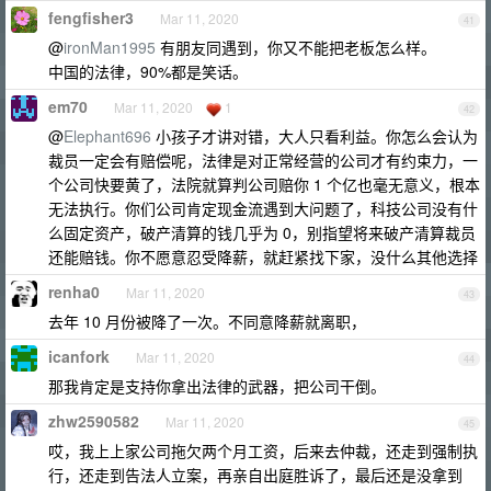
fengfisher3
Mar 11, 2020
41
@
ironMan1995
有朋友同遇到，你又不能把老板怎么样。
中国的法律，90%都是笑话。
em70
Mar 11, 2020
1
42
@
Elephant696
小孩子才讲对错，大人只看利益。你怎么会认为
裁员一定会有赔偿呢，法律是对正常经营的公司才有约束力，一
个公司快要黄了，法院就算判公司赔你 1 个亿也毫无意义，根本
无法执行。你们公司肯定现金流遇到大问题了，科技公司没有什
么固定资产，破产清算的钱几乎为 0，别指望将来破产清算裁员
还能赔钱。你不愿意忍受降薪，就赶紧找下家，没什么其他选择
renha0
Mar 11, 2020
43
去年 10 月份被降了一次。不同意降薪就离职，
icanfork
Mar 11, 2020
44
那我肯定是支持你拿出法律的武器，把公司干倒。
zhw2590582
Mar 11, 2020
45
哎，我上上家公司拖欠两个月工资，后来去仲裁，还走到强制执
行，还走到告法人立案，再亲自出庭胜诉了，最后还是没拿到