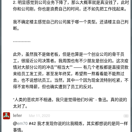
2. 明显感觉到公司业务下降了，那么大概率就是真没钱了，此时
你和公司刚，你也是浪费自己的时间，还不如先把工作找起来。
我不确定楼主感觉自己的公司属于哪一个类型。还请楼主自己判
断。
------------
此外，虽然我不是做老板，但是也算是一个创业公司的骨干员
工，很接近公司决策者。我周围也有不少朋友是创业的。这次疫
情对大部分公司的冲击**相当大** —— 有几个老板都是直接贷款
来给员工发工资，甚至发年终奖，希望熬一熬看看能不能熬过
去，也不说想坑员工。当然，其中一个因为现金流特别吃紧，不
得不宣布降薪，但也确实遭到了员工的反对。
“人类的悲欢并不相通，我只是觉得他们吵闹” - 鲁迅。真的说的
太对了。
lefer
Mar 11, 2020
48
@
em70
#42 我才发现你说的比我精炼，其实都想说的是同一样
事情。