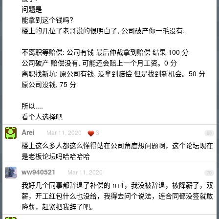
问题是
能拿到这个钱吗?
楼上的几位了老哥说的很明白了, 公司破产你一毛没有.
不离职等赔偿: 公司有钱 最后仲裁拿到赔偿 结果 100 分
公司破产 赔偿没有, 可能还会赔上一个月工资。0 分
离职找新坑: 原公司有钱, 没拿到赔偿 但是找到新机会。50 分
原公司没钱, 75 分
所以....
看个人选择吧
Arei
Mar 11, 2020
3
69
楼上这么多人都这么懂得站在公司角度想问题啊，这个论坛现在
是老板论坛吗哈哈哈哈
ww940521
Mar 11, 2020
70
我好几个同事都辞退了补偿的 n+1，我没被辞退，被降薪了，双
薪，开工红包什么也没给，我得去问个说法，连合同都没签就敢
降薪，赶紧把我辞了吧。