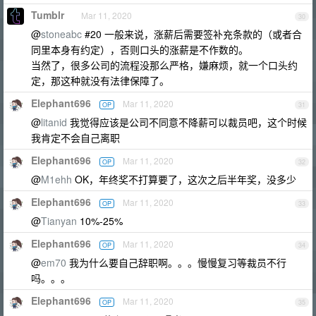
Tumblr
Mar 11, 2020
30
@
stoneabc
#20 一般来说，涨薪后需要签补充条款的（或者合
同里本身有约定），否则口头的涨薪是不作数的。
当然了，很多公司的流程没那么严格，嫌麻烦，就一个口头约
定，那这种就没有法律保障了。
Elephant696
Mar 11, 2020
OP
31
@
litanid
我觉得应该是公司不同意不降薪可以裁员吧，这个时候
我肯定不会自己离职
Elephant696
Mar 11, 2020
OP
32
@
M1ehh
OK，年终奖不打算要了，这次之后半年奖，没多少
Elephant696
Mar 11, 2020
OP
33
@
Tianyan
10%-25%
Elephant696
Mar 11, 2020
OP
34
@
em70
我为什么要自己辞职啊。。。慢慢复习等裁员不行
吗。。。
Elephant696
Mar 11, 2020
OP
35