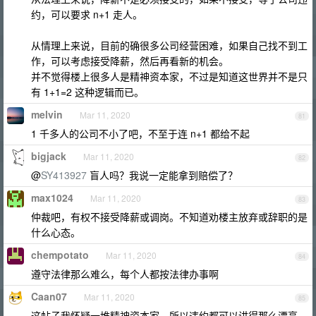
约，可以要求 n+1 走人。
从情理上来说，目前的确很多公司经营困难，如果自己找不到工
作，可以考虑接受降薪，然后再看新的机会。
并不觉得楼上很多人是精神资本家，不过是知道这世界并不是只
有 1+1=2 这种逻辑而已。
melvin
Mar 11, 2020
81
1 千多人的公司不小了吧，不至于连 n+1 都给不起
bigjack
Mar 11, 2020
82
@
SY413927
盲人吗？我说一定能拿到赔偿了？
max1024
Mar 11, 2020
83
仲裁吧，有权不接受降薪或调岗。不知道劝楼主放弃或辞职的是
什么心态。
chempotato
Mar 11, 2020
84
遵守法律那么难么，每个人都按法律办事啊
Caan07
Mar 11, 2020
85
这帖子我怀疑一堆精神资本家。所以违约都可以讲得那么漂亮