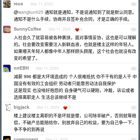
reus
Mar 11, 2020
58
@
wangkun025
通知就是通知，不是说通知到了就是默认同意。
通知不是什么手续，协商并且签补充合同，才是正确的手续。
SunnyCoffee
Mar 11, 2020
4
59
入社会久了就容易被各种裹挟，面对事情妥协，这也是可以理解
的。社会要改变需要注入新鲜血液，也就是楼主这样的年轻人。
如果哪天年轻人都像中年人那样顾头顾尾，这个社会也就没有改
变的希望了。
nrtEBH
Mar 11, 2020
60
减薪 996 都是大环境造成的 个人很难抵抗 你不干有的是人干 中
国没有有效的工会组织 劳动者只能靠劳动法自我保护
这是现实 也没啥好抱怨的 自身硬气可以硬刚，冲裁，诉讼或者
选择离职走人 生活总该继续不是
bigjack
Mar 11, 2020
3
61
楼上建议楼主离职的不是坏就是傻，公司除非破产，否则就等赔
偿，不破产总能赔给你，别放弃自己的权益，要为自己争一下，
争不争的到再说
component
Mar 11, 2020
62