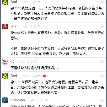
Arei
Mar 11, 2020
71
@
lefer
我就想回一句，人类的悲欢并不相通，老板的财富也并
不相通，发财了只发工资患难了想克扣工资，员工拿到法律层面
上员工该拿的部分就行了
lefer
Mar 11, 2020
72
@
Arei
#71 老板也有很多种。此外，我并没有让楼主放弃自己的
想法。
不过，我是绝对不想当老板的。大家只看到那些成功的老板赚了
大钱。但对于 99% 的老板来说，路太难，风险太大。
d5
Mar 11, 2020
73
不是经常去腾讯的球场打球吗。。
Arei
Mar 11, 2020
1
74
@
lefer
世界不缺员工，也不会缺老板，老板辛苦，员工也辛
苦，风险和难不能作为老板违法降薪的理由，度过难关有很多条
路，延迟发放就是比较好的形式
humor66
Mar 11, 2020
75
你还真是个‘傻子’，赶紧一边找下家公司，下家公司好的话，就