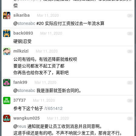
偿
sikariba
Mar 11, 2020
24
@
stoneabc
#20 实际应付工资按过去一年流水算
back0893
Mar 11, 2020
25
硬钢|忍受
milkzizi
Mar 11, 2020
26
公司有钱吗，有钱还降薪就维权呗
要是公司都发不起工资了都
你再告也给你发不了，离职吧
fank99
Mar 11, 2020
27
@
stoneabc
我是涨薪就签新合同的。
37Y37
Mar 11, 2020
28
参考下这个帖子
/t/651412
wangkun025
Mar 11, 2020
29
@
reus
通知就是要让员工收到消息并且同意啊。
这道手续还是有的吧。不声不响就少发工资，那肯定不行。