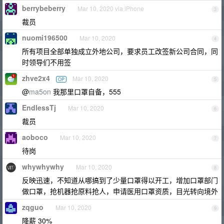
berrybeberry
Mar 10, 2020 via iPhone
3
裁员
nuomi196500
Mar 10, 2020
4
所有项目全部单独成立外地公司，要求员工改签新公司合同，同
时领导们不用签
zhve2x4
Mar 10, 2020
OP
5
@
ma5on
我那里口罩自备，555
EndlessTj
Mar 10, 2020
6
裁员
aoboco
Mar 10, 2020
7
待岗
whywhywhy
Mar 10, 2020
8
反映迅速，不知道从哪搞到了少量口罩得以开工，增加口罩部门
做口罩，抢机器抢原料抢人，申请医用口罩资质，目光转向境外
zqguo
Mar 10, 2020
9
降薪 30%