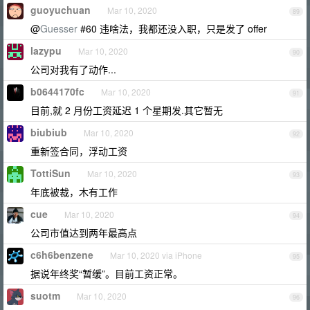
guoyuchuan
Mar 10, 2020
89
@
Guesser
#60 违啥法，我都还没入职，只是发了 offer
lazypu
Mar 10, 2020
90
公司对我有了动作...
b0644170fc
Mar 10, 2020
91
目前,就 2 月份工资延迟 1 个星期发.其它暂无
biubiub
Mar 10, 2020
92
重新签合同，浮动工资
TottiSun
Mar 10, 2020
93
年底被裁，木有工作
cue
Mar 10, 2020
94
公司市值达到两年最高点
c6h6benzene
Mar 10, 2020 via iPhone
95
据说年终奖“暂缓”。目前工资正常。
suotm
Mar 10, 2020
96