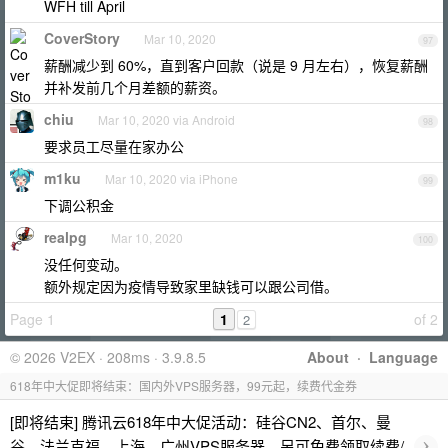
WFH till April
CoverStory
Mar 10, 2020
97
薪酬减少到 60%，直到客户回款（说是 9 月左右），恢复薪酬
并补发前几个月差额的薪资。
chiu
Mar 10, 2020 via Android
98
要求员工尽量在家办公
m1ku
Mar 10, 2020 via iPhone
99
下调公积金
realpg
Mar 10, 2020
100
没任何变动。
额外规定因为疫情导致家里缺钱可以跟公司借。
Page 1
1
of 2
2
© 2026 V2EX · 208ms · 3.9.8.5
About
·
Language
618年中大促即将结束：国内外VPS服务器，99元起，续费代金券
[即将结束] 腾讯云618年中大促活动：硅谷CN2、首尔、曼
›
谷、法兰克福、上海、广州VPS服务器，另可免费领取续费/