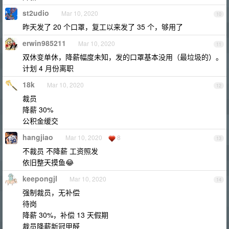
st2udio
Mar 10, 2020
10
昨天发了 20 个口罩，复工以来发了 35 个，够用了
erwin985211
Mar 10, 2020
11
双休变单休，降薪幅度未知，发的口罩基本没用（最垃圾的）。
计划 4 月份离职
18k
Mar 10, 2020
12
裁员
降薪 30%
公积金缓交
hangjiao
Mar 10, 2020
8
13
不裁员 不降薪 工资照发
依旧整天摸鱼😂
keepongjl
Mar 10, 2020
14
强制裁员，无补偿
待岗
降薪 30%，补偿 13 天假期
裁员降薪新冠甲醛