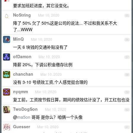
要求加班赶进度，其它没变化。
NoString
Mar 10, 2020
55
降了 50% 欠了 50%这是公司的说法... 不过和我关系不大
了...WWW
MinQ
Mar 10, 2020
56
一天 6 块钱的交通补贴没有了
ofDamon
Mar 10, 2020
57
降薪 20%，下调公积金缴存比例
chanchan
Mar 10, 2020
58
没有 3-10 号绩效工资,个人感觉挺合理的
nyqmm
Mar 10, 2020
59
复工前，工资按节假日算，期间的绩效估计没了，开工红包也没
TwoDogSon
Mar 10, 2020
60
@
ma5on
哥哥 是你么？咱俩一个头像
Guesser
Mar 10, 2020
61