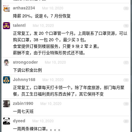
arthas2234
Mar 10, 2020
15
降薪 20%，说是 6，7 月份恢复
talentl
Mar 10, 2020
16
正常复工，发 20 个口罩管一个月。上周联系了口罩货源，可以
购买口罩，38 一包 20 个，最少买 3 包。
食堂提供订餐到楼层服务，只要 9 块 2 荤 2 素。
薪酬不变，由于行业特殊形势式还不错。
strongcoder
Mar 10, 2020
17
下调公积金比例
Johnny168
Mar 10, 2020
18
正常复工，口罩每天打卡领一个。除了年度旅游，部门每月聚
餐，员工生日福利类的东西去掉了，其它保持不变
zxbin1990
Mar 10, 2020
19
一周七天班
dyeed
Mar 10, 2020
20
一周两条裸体口罩。。。。