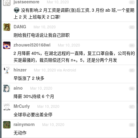
justseemore
Mar 10, 2020
82
没有影响,2 月工资是调薪(涨)后工资, 3 月份 ab 班,一个星期
上 2 天 上班每天 2 口罩!
DANG
Mar 10, 2020
83
刚给我打电话说让我自己辞职
zhouwei520168wi
Mar 10, 2020
84
2 月降薪 40%，在湖北远程的一直降，复工口罩自备，公司有的
买是最骚的，裁员赔偿还只有 n+。5，还是分两个月发
hinzer
Mar 10, 2020 via Android
85
早饭涨了 2 块多
aino
Mar 10, 2020
86
降薪 30%持续 6 个月
MrCurly
Mar 10, 2020
87
全球非必要出差全停
rainymorn
Mar 10, 2020
88
无动作