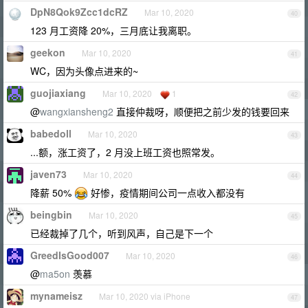
DpN8Qok9Zcc1dcRZ
Mar 10, 2020
40
123 月工资降 20%，三月底让我离职。
geekon
Mar 10, 2020
41
WC，因为头像点进来的~
guojiaxiang
Mar 10, 2020
1
42
@
wangxiansheng2
直接仲裁呀，顺便把之前少发的钱要回来
babedoll
Mar 10, 2020
43
...额，涨工资了，2 月没上班工资也照常发。
javen73
Mar 10, 2020
44
降薪 50%
好惨，疫情期间公司一点收入都没有
beingbin
Mar 10, 2020
45
已经裁掉了几个，听到风声，自己是下一个
GreedIsGood007
Mar 10, 2020
46
@
ma5on
羡慕
mynameisz
Mar 10, 2020 via iPhone
47