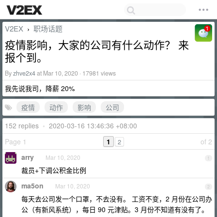
V2EX
职场话题
›
疫情影响，大家的公司有什么动作？ 来
报个到。
By
zhve2x4
at Mar 10, 2020 · 17981 views
我先说我司，降薪 20%
疫情
动作
影响
公司
152 replies
•
2020-03-16 13:46:36 +08:00
Page 1
1
of 2
2
arry
Mar 10, 2020
1
裁员+下调公积金比例
ma5on
Mar 10, 2020
2
每天去公司发一个口罩，不去没有。 工资不变，2 月份在公司办
公（有新风系统），每日 90 元津贴。3 月份不知道有没有了。