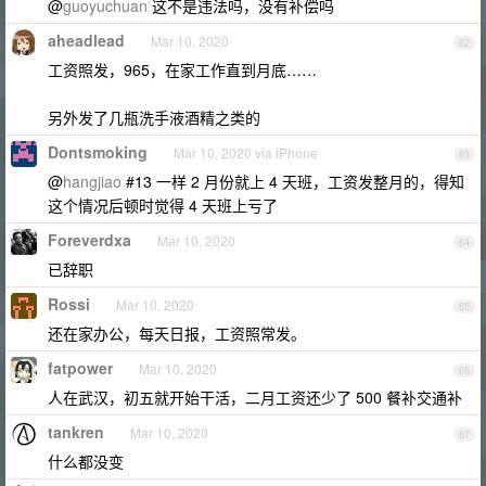
@
guoyuchuan
这不是违法吗，没有补偿吗
aheadlead
Mar 10, 2020
62
工资照发，965，在家工作直到月底……
另外发了几瓶洗手液酒精之类的
Dontsmoking
Mar 10, 2020 via iPhone
63
@
hangjiao
#13 一样 2 月份就上 4 天班，工资发整月的，得知
这个情况后顿时觉得 4 天班上亏了
Foreverdxa
Mar 10, 2020
64
已辞职
Rossi
Mar 10, 2020
65
还在家办公，每天日报，工资照常发。
fatpower
Mar 10, 2020
66
人在武汉，初五就开始干活，二月工资还少了 500 餐补交通补
tankren
Mar 10, 2020
67
什么都没变