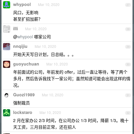
whypool
Mar 10, 2020
27
风口，无影响
甚至扩招加薪？
illi
Mar 10, 2020
28
@
whypool
哪家公司
nnqijiu
Mar 10, 2020
29
开始天天写日计划，日总结。。。
guoyuchuan
Mar 10, 2020
30
年前面试的公司，年前发的 offer，过后一直让等待，等了两个
多月，然后告诉我找下一家公司；虽然知道可能会出现这样的情
况。
Guozi1989
Mar 10, 2020
31
强制裁员
lockstaro
Mar 10, 2020
32
2 月在家办公 2/3 时间，在公司办公 1/3 时间，降薪 1/3。晚十
天工资，三月目前正常，还在招人