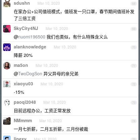
sdushn
Mar 10, 2020
68
在家办公+公司值班模式，值班发一只口罩，春节期间值班补发
了三倍工资
SkyCity4NJ
Mar 10, 2020
69
@
nuomi196500
我们也类似，有什么特殊含义么
alanknowledge
Mar 10, 2020
70
降薪 20%
ma5on
Mar 10, 2020
71
@
TwoDogSon
异父异母的亲兄弟
xiaoyu03
Mar 10, 2020
72
-15%
paoqi2048
Mar 10, 2020
73
目前远程办公，工资正常发放
NMmmm
Mar 10, 2020
74
一月七折薪，二月五折薪，三月份被裁
linexy
Mar 10, 2020
75