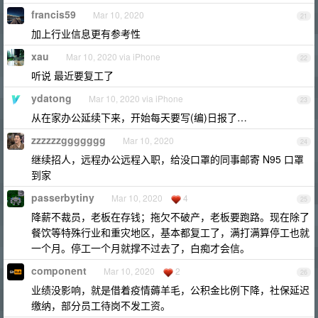
francis59
Mar 10, 2020
21
加上行业信息更有参考性
xau
Mar 10, 2020 via iPhone
22
听说 最近要复工了
ydatong
Mar 10, 2020 via iPhone
23
从在家办公延续下来，开始每天要写(编)日报了…
zzzzzzggggggg
Mar 10, 2020
24
继续招人，远程办公远程入职，给没口罩的同事邮寄 N95 口罩
到家
passerbytiny
Mar 10, 2020
4
25
降薪不裁员，老板在存钱；拖欠不破产，老板要跑路。现在除了
餐饮等特殊行业和重灾地区，基本都复工了，满打满算停工也就
一个月。停工一个月就撑不过去了，白痴才会信。
component
Mar 10, 2020
2
26
业绩没影响，就是借着疫情薅羊毛，公积金比例下降，社保延迟
缴纳，部分员工待岗不发工资。