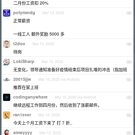
二月份工资扣 20%
polymerdg
Mar 10, 2020
48
正常薪资
一线工人 额外奖励 5000 多
t2doo
Mar 10, 2020
49
待岗
LokiSharp
Mar 10, 2020
50
无变化，领导通知准备好疫情结束后项目扎堆的冲击（指加班
20015jjw
Mar 10, 2020 via Android
51
推荐在家上班
codinganywhere
Mar 10, 2020 via Android
52
继续远程工作到四月份，然后收到了涨薪邮件。
ran1ever
Mar 10, 2020
53
今天上个月工资下来了 打 7 折..
amwyyyy
Mar 10, 2020
54