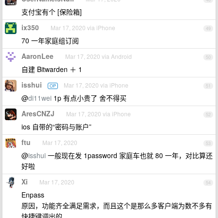
支付宝有个 [保险箱]
ix350
Mar 17, 2020 via iPhone
49
70 一年家庭组订阅
AaronLee
Mar 17, 2020 via Android
50
自建 Bitwarden ＋ 1
isshui
Mar 17, 2020 via iPhone
OP
51
@
di11wei
1p 有点小贵了 舍不得买
AresCNZJ
Mar 17, 2020 via iPhone
52
ios 自带的“密码与账户”
ftu
Mar 17, 2020
53
@
isshui
一般现在发 1password 家庭车也就 80 一年，对比算还
好啦
Xi
Mar 17, 2020
54
Enpass
原因，功能齐全满足需求，而且这个是那么多客户端为数不多有
快捷键调出的