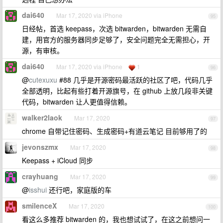
dai640
Mar 17, 2020 via iPhone
95
日经帖，首选 keepass，次选 bitwarden，bitwarden 无需自
建，用官方的服务器同步足够了，安全问题完全无需担心，开
源，有审核。
dai640
Mar 17, 2020 via iPhone
1
96
@
cutexuxu
#88 几乎是开源密码最活跃的社区了吧，代码几乎
全部透明，比起有些打着开源旗号，在 github 上放几段非关键
代码，bitwarden 让人更值得信赖。
walker2laok
Mar 17, 2020
97
chrome 自带记住密码、生成密码+有道云笔记 目前够用了的
jevonszmx
Mar 17, 2020
98
Keepass + iCloud 同步
crayhuang
Mar 17, 2020
99
@
isshui
还行吧，家庭版的车
smilenceX
Mar 17, 2020
100
看这么多推荐 bitwarden 的，我也想试试了，在这之前想问一