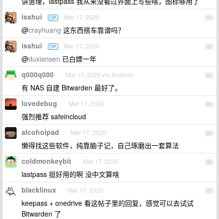
讲道理，lastpass 我从来没看过界面上写些啥，图标够用了
isshui
Mar 17, 2020
OP
81
@
crayhuang
这东西搭车靠谱吗？
isshui
Mar 17, 2020
OP
82
@
duxiansen
已白嫖一年
q000q000
Mar 17, 2020 via Android
83
有 NAS 自建 Bitwarden 最好了。
lovedebug
Mar 17, 2020
84
强烈推荐 safeincloud
alcoholpad
Mar 17, 2020
85
懒得找这些软件，纯靠脑子记，自己琢磨出一套算法
coldmonkeybit
Mar 17, 2020
86
lastpass 挺好用的啊 没中文算啥
blacklinux
Mar 17, 2020
87
keepass + onedrive 看这帖子里的回复，感觉可以去试试
Bitwarden 了