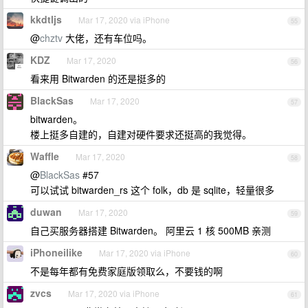
kkdtljs
Mar 17, 2020 via iPhone
55
@
chztv
大佬，还有车位吗。
KDZ
Mar 17, 2020
56
看来用 Bitwarden 的还是挺多的
BlackSas
Mar 17, 2020
57
bitwarden。
楼上挺多自建的，自建对硬件要求还挺高的我觉得。
Waffle
Mar 17, 2020
58
@
BlackSas
#57
可以试试 bitwarden_rs 这个 folk，db 是 sqlite，轻量很多
duwan
Mar 17, 2020
59
自己买服务器搭建 Bitwarden。 阿里云 1 核 500MB 亲测
iPhoneilike
Mar 17, 2020 via iPhone
60
不是每年都有免费家庭版领取么，不要钱的啊
zvcs
Mar 17, 2020 via iPhone
61