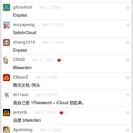
ghouleztt
Mar 17, 2020
2
Enpass
renyapeng
Mar 17, 2020
3
SafeInCloud
zhang1215
Mar 17, 2020
4
Enpass
CRUD
Mar 17, 2020
8
5
Bitwarden
ESeanZ
Mar 17, 2020
6
腾讯文档 /狗头
di11wei
Mar 17, 2020
7
我自己是 1Password + iCloud 钥匙串。
jerryrib
Mar 17, 2020
2
8
自建 bitwarden
Aprilming
Mar 17, 2020
9