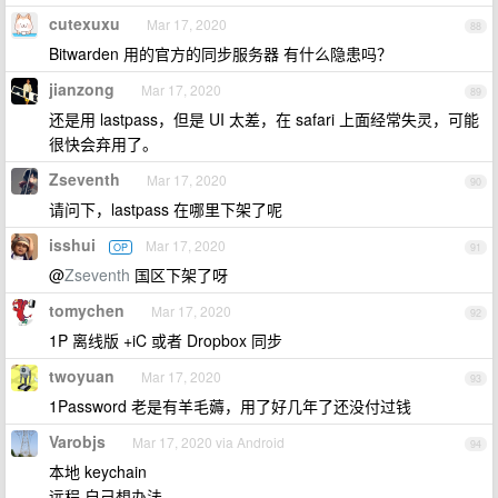
cutexuxu
Mar 17, 2020
88
Bitwarden 用的官方的同步服务器 有什么隐患吗？
jianzong
Mar 17, 2020
89
还是用 lastpass，但是 UI 太差，在 safari 上面经常失灵，可能
很快会弃用了。
Zseventh
Mar 17, 2020
90
请问下，lastpass 在哪里下架了呢
isshui
Mar 17, 2020
OP
91
@
Zseventh
国区下架了呀
tomychen
Mar 17, 2020
92
1P 离线版 +iC 或者 Dropbox 同步
twoyuan
Mar 17, 2020
93
1Password 老是有羊毛薅，用了好几年了还没付过钱
Varobjs
Mar 17, 2020 via Android
94
本地 keychain
远程 自己想办法