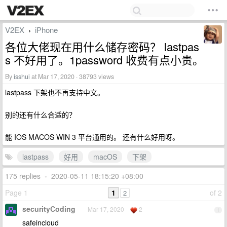
V2EX
iPhone
›
各位大佬现在用什么储存密码？ lastpas
s 不好用了。1password 收费有点小贵。
By
isshui
at Mar 17, 2020 · 38793 views
lastpass 下架也不再支持中文。
别的还有什么合适的？
能 IOS MACOS WIN 3 平台通用的。 还有什么好用呀。
lastpass
好用
macOS
下架
175 replies
•
2020-05-11 18:15:20 +08:00
Page 1
1
of 2
2
securityCoding
Mar 17, 2020
2
1
safeincloud