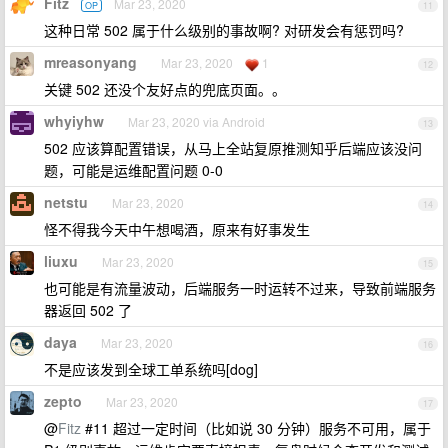
Fitz
Mar 23, 2020
OP
11
这种日常 502 属于什么级别的事故啊? 对研发会有惩罚吗?
mreasonyang
Mar 23, 2020
1
12
关键 502 还没个友好点的兜底页面。。
whyiyhw
Mar 23, 2020 via Android
13
502 应该算配置错误，从马上全站复原推测知乎后端应该没问
题，可能是运维配置问题 0-0
netstu
Mar 23, 2020
14
怪不得我今天中午想喝酒，原来有好事发生
liuxu
Mar 23, 2020
15
也可能是有流量波动，后端服务一时运转不过来，导致前端服务
器返回 502 了
daya
Mar 23, 2020
16
不是应该发到全球工单系统吗[dog]
zepto
Mar 23, 2020
17
@
Fitz
#11 超过一定时间（比如说 30 分钟）服务不可用，属于