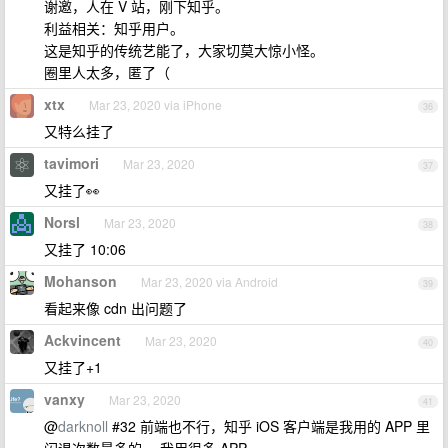
谢邀，人在 V 站，刚下知乎。
利益相关：知乎用户。
这是知乎的传统艺能了，大家切莫大惊小怪。
圈里人太多，匿了（
xtx
Mar 23, 2020 via iPhone
36
又特么挂了
tavimori
Mar 23, 2020
37
又挂了👀️
Norsl
Mar 23, 2020
38
又挂了 10:06
Mohanson
Mar 23, 2020 via Android
39
看起来像 cdn 出问题了
Ackvincent
Mar 23, 2020
40
又挂了+1
vanxy
Mar 23, 2020
41
@
darknoll
#32 前端也不行，知乎 iOS 客户端是我用的 APP 里