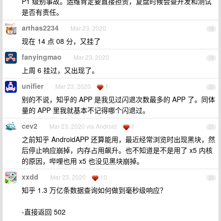
P1 级别事故。运维肯定要直接担责，复盘时候会查开发和测试
是否有责任。
arthas2234
Mar 23, 2020
18
现在 14 点 08 分，又挂了
fanyingmao
Mar 23, 2020
19
上周 6 挂过，又出现了。
unifier
Mar 23, 2020
1
20
别的不说，知乎的 APP 是我见过闪退次数最多的 APP 了。同体
量的 APP 里我就基本不记得哪个闪退过。
cev2
Mar 23, 2020 via Android
1
21
之前知乎 AndroidAPP 还算能用，最近经常浏览时出现黑块，然
后停止响应崩掉，内存占用飙升。也不知道是不是用了 x5 内核
的原因，哔哩也用 x5 也没见黑块崩掉。
xxdd
Mar 23, 2020
10
22
知乎 1.3 万亿条数据查询如何做到毫秒级响应？
-直接返回 502