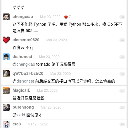
哈哈哈
chengxiao
Mar 23, 2020
7
23
这回不能怪 Python 了吧，甩锅 Python 那么多次，换 Go 还不
是照样 502.....
clemente0620
Mar 23, 2020
24
百度云 不行
dishonest
Mar 23, 2020
25
@
chengxiao
tornado 终于沉冤得雪
qW7bo2FbzbC0
Mar 23, 2020
26
@
dishonest
前后端交互的接口也可以异步吗，怎么协商的
MagicalE
Mar 23, 2020
27
最近好像经常挂诶
purensong
Mar 23, 2020
28
@
xxdd
面试鬼才
crc8
Mar 23, 2020
29