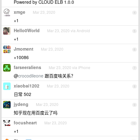
Powered by CLOUD ELB 1.0.0
xmge
Mar 23, 2020
4
+1
Hello0World
Mar 23, 2020 via Android
5
+1
Jmoment
Mar 23, 2020
6
+10086
farseeraliens
Mar 23, 2020 via iPhone
7
@
crocodileone
跟百度啥关系？
xiaobai1202
Mar 23, 2020
8
日常 502
jydeng
Mar 23, 2020
9
知乎现在用百度云了吗
focusheart
Mar 23, 2020
10
+1