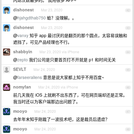
闪退次数最多的。 我用很多 APP~
dishonest
Mar 23, 2020
42
@
hjahgdthab750
蛤？没理解。。
dishonest
Mar 23, 2020
43
@
vanxy
知乎 app 最讨厌的是翻页的那个圆点，太容易误触和
遮挡了，可见产品经理也不行。
shabbyin
Mar 23, 2020 via iPhone
44
@
zepto
我们公司是只要首页打不开就是 p1 和时间无关
SEVLT
Mar 24, 2020
45
@
farseeraliens
意思是说大家都上知乎不用百度~
nomyfan
Mar 24, 2020 via iPhone
46
前几天我在 iOS 上就刷不出东西了，可在网页端却还是正常。
我当时还以为客户端那边出问题了。
mooyo
Mar 24, 2020
47
去年年末知乎刚裁了一波技术吧，这是裁员后遗症？
mooyo
Mar 24, 2020
48