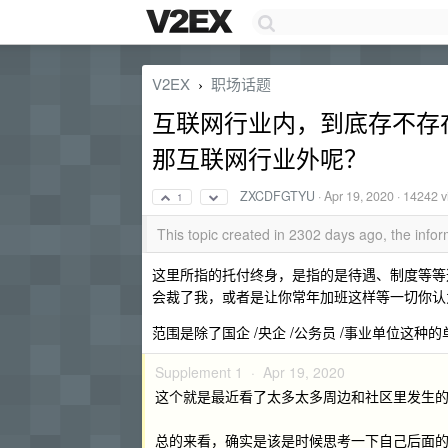
V2EX
职场话题
›
互联网行业内，到底存不存
那互联网行业外呢？
ZXCDFGTYU
·
Apr 19, 2020
· 14242 v
1
This topic created in 2302 days ago, the inf
这里所指的托付终身，是指的是待遇、制度等等
会裁了我，或者是让你常年加班这样等一切你认为值
范围是除了国企 /央企 /公务员 /事业单位这
Supplement 1 ·
Apr 19, 2020
这个就是最近看了太多太多周边和社区里发生
总的来看，确实是该是时候思考一下自己后面