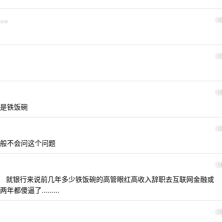
hone
1
1
1
是铁饭碗
1
般不会问这个问题
1
， 就银行来说前几年多少铁饭碗的高管眼红高收入辞职去互联网金融或
傻逼了.........
1