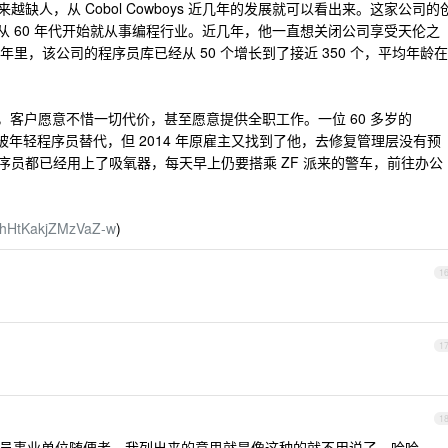
越缺人，从 Cobol Cowboys 近几年的发展就可以看出来。这家公司的
0 多岁了，从 60 年代开始就从事编程行业。近几年，他一直想关闭公司享受天伦之
里，该公司的程序员库已经从 50 个增长到了接近 350 个，平均年龄在
严重故障，客户愿意不惜一切代价，甚至愿意提供全职工作。一位 60 多岁的
解雇，被年轻程序员替代，但 2014 年原雇主又找到了他，去修复管理层没有预
L 程序员都已经用上了吸氧器，每天早上仍要搭乘 ZF 派来的警车，前往办公
80hHtKakjZMzVaZ-w
)
1
1
1
员事业单位随便考，我列出来的意思就是像这种的就不用说了，哈哈