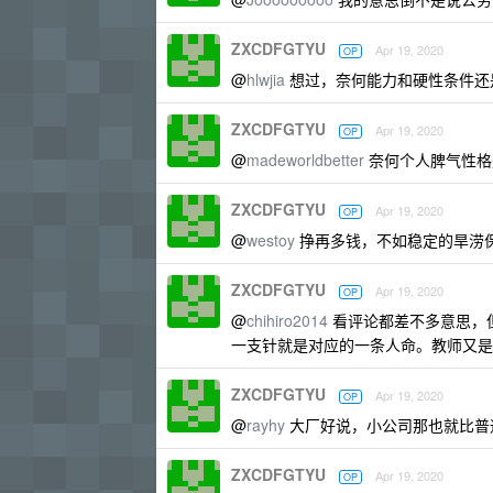
ZXCDFGTYU
Apr 19, 2020
OP
@
hlwjia
想过，奈何能力和硬性条件还
ZXCDFGTYU
Apr 19, 2020
OP
@
madeworldbetter
奈何个人脾气性格是追
ZXCDFGTYU
Apr 19, 2020
OP
@
westoy
挣再多钱，不如稳定的旱涝
ZXCDFGTYU
Apr 19, 2020
OP
@
chihiro2014
看评论都差不多意思，
一支针就是对应的一条人命。教师又是
ZXCDFGTYU
Apr 19, 2020
OP
@
rayhy
大厂好说，小公司那也就比普
ZXCDFGTYU
Apr 19, 2020
OP