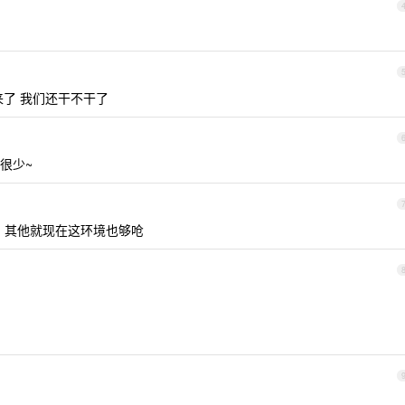
来了 我们还干不干了
很少~
，其他就现在这环境也够呛