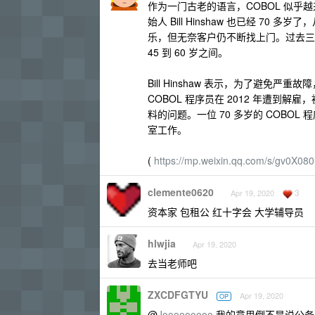
作为一门古老的语言，COBOL 似乎越来
始人 Bill Hinshaw 也已经 7
乐，但无奈客户仍不断找上门。过去三年
45 到 60 岁之间。
Bill Hinshaw 表示，为了避免
COBOL 程序员在 2012 年遭到
料的问题。一位 70 多岁的 COBO
室工作。
(
https://mp.weixin.qq.com/s/gv0X0
clemente0620
3
Apr 19, 2020
资本家 包租公 红十字会 大学辅导员
hlwjia
Apr 19, 2020
去当老师吧
ZXCDFGTYU
Apr 19, 2020
OP
@
Jooooooooo
我的意思倒不是说公务