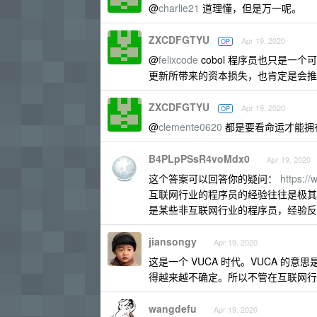
@
charlie21
道理懂，但是万一呢。
ZXCDFGTYU
Apr 19, 2020
OP
@
felixcode
cobol 程序员也只是
更新所带来的资本损失，也肯定是会推动
ZXCDFGTYU
Apr 19, 2020
OP
@
clemente0620
都是要看命运才能拥
B4PLpPSsR4voMdx0
Apr 19, 2020
这个答案可以回答你的疑问：
https:/
互联网行业的程序员的经验往往是极其
是某些非互联网行业的程序员，经验反
jiansongy
Apr 19, 2020
这是一个 VUCA 时代。VUCA 的意思是：Vol
得越来越不确定。所以不管在互联网行
wangdefu
Apr 19, 2020