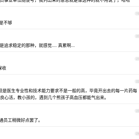
1
是不够
2
求稳定的那种，就感觉.... 真累啊...
2
保收
2
但是医生专业性和技术能力要求不是一般的高，毕竟开出去的每一片药每
良心活，教小孩的，遇到几个熊孩子高血压都能气出来。
2
通员工稍微好点罢了。
2