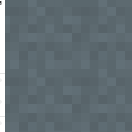
创
6
7
8