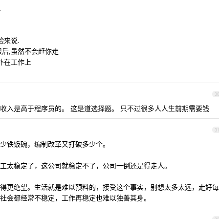
.
验来说.
限后,虽然不会赶你走
扑在工作上
3
收入是高于程序员的。 这是道选择题。 只不过很多人人生前期需要钱
3
少铁饭碗，编制改革又打破多少个。
工太稳定了，这公司就稳定不了，公司一倒还是得走人。
得更绝望。生活就是难以预料的，接受这个事实，别想太多太远，走好每
社会都经常不稳定，工作再稳定也难以独善其身。