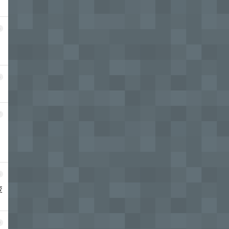
5
6
7
8
变
9