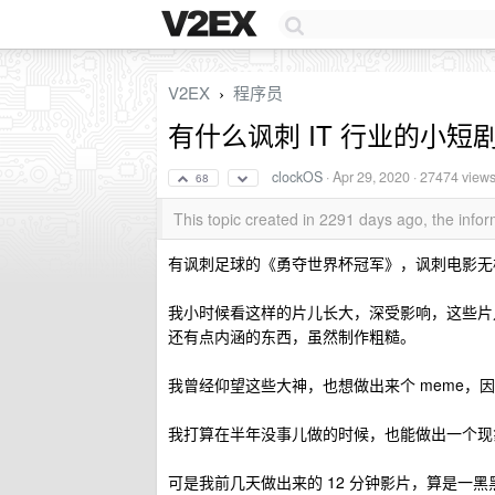
V2EX
程序员
›
有什么讽刺 IT 行业的小短
clockOS
·
Apr 29, 2020
· 27474 view
68
This topic created in 2291 days ago, the inf
有讽刺足球的《勇夺世界杯冠军》，讽刺电影无
我小时候看这样的片儿长大，深受影响，这些片
还有点内涵的东西，虽然制作粗糙。
我曾经仰望这些大神，也想做出来个 meme，
我打算在半年没事儿做的时候，也能做出一个现
可是我前几天做出来的 12 分钟影片，算是一黑黑