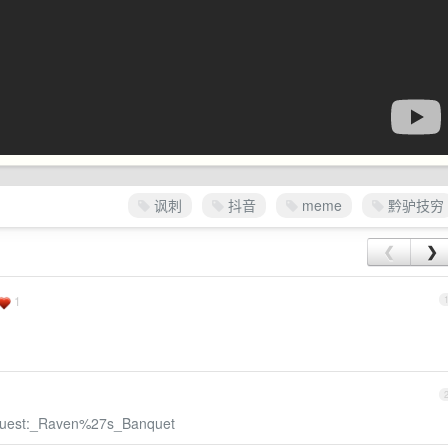
讽刺
抖音
meme
黔驴技穷
❮
❯
1
c_Quest:_Raven%27s_Banquet