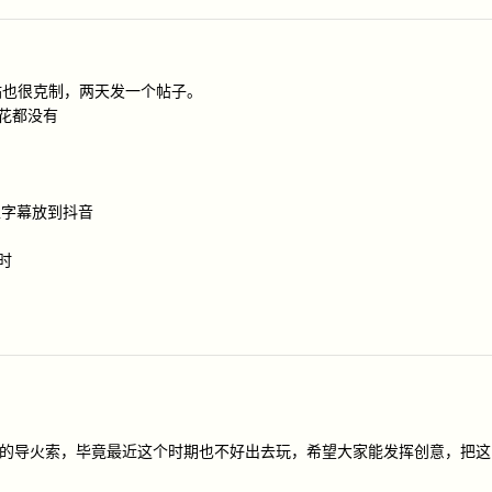
站也很克制，两天发一个帖子。
水花都没有
上字幕放到抖音
时
ty 的导火索，毕竟最近这个时期也不好出去玩，希望大家能发挥创意，把这