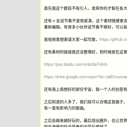
首先我这个题目不吸引人，发挥你的才智在各大
还有 v 友说节奏不是很紧凑，这个素材随便
重新编辑，有很多小伙伴说节奏不够好，可以
我视频里想邀请大家一起写歌，
https://github
还有素材的链接我还没整理好，到时候放在这
https://pan.baidu.com/s/4pQeTdmb
https://drive.google.com/open?id=1w8Cnun
还有我上周想好的架空宇宙，我一个人的创意
之后知道的人多了，我们就可以合唱这首曲子，
有一首有影响力的歌曲。
之后会越来越好玩的，最后烧出圈外，也让世
现在海量的缺乏营养的内容反噬掉了。