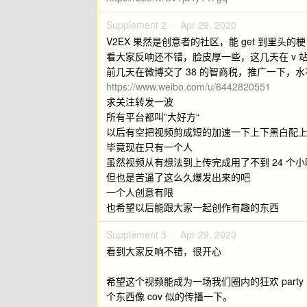
Supplement 2 ·
Apr 29, 2020
V2EX 果然是创意者的社区，能 get 到里头的梗
看大家反响还不错，脸皮厚一些，这几天在 v 
前几天在微博交了 38 的智商税，推广一下，
https://www.weibo.com/u/6442820551
求关注转发一波
所有平台都叫”大好方“
以后有空把视频剪成短的加速一下上下黑白配
毕竟现在只有一个人
虽然视频从有想法到上传完成用了不到 24 个小
但也是苦逼了这么久爆发出来的吧
一个人创意有限
也希望以后能跟大家一起创作有趣的东西
Supplement 3 ·
Apr 29, 2020
看到大家反响不错，很开心
希望这个视频能成为一场我们圈内的狂欢 par
个东西像 cov 似的传播一下。