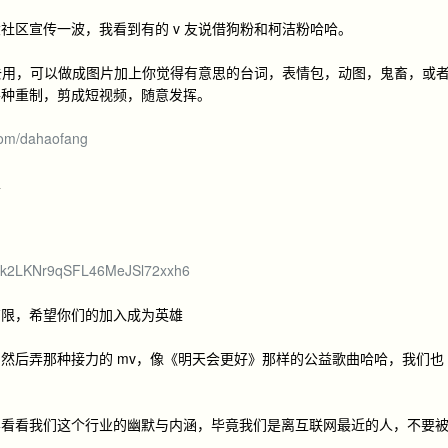
社区宣传一波，我看到有的 v 友说借狗粉和柯洁粉哈哈。
拿去用，可以做成图片加上你觉得有意思的台词，表情包，动图，鬼畜，或
各种重制，剪成短视频，随意发挥。
.com/dahaofang
里
uwk2LKNr9qSFL46MeJSl72xxh6
有限，希望你们的加入成为英雄
然后弄那种接力的 mv，像《明天会更好》那样的公益歌曲哈哈，我们也
界看看我们这个行业的幽默与内涵，毕竟我们是离互联网最近的人，不要