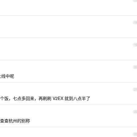
1
1
1
2
上线中呢
2
饭，七点多回来，再刷刷 V2EX 就到八点半了
2
查查杭州的别称
2