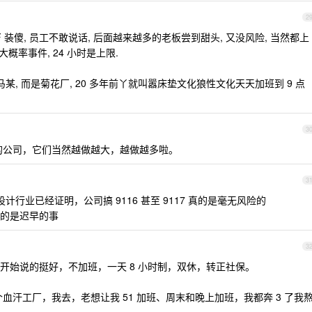
2
ZF 装傻, 员工不敢说话, 后面越来越多的老板尝到甜头, 又没风险, 当然都上
7 是大概率事件, 24 小时是上限.
马某, 而是菊花厂, 20 多年前丫就叫嚣床垫文化狼性文化天天加班到 9 点
3
们的公司，它们当然越做越大，越做越多啦。
3
行业已经证明，公司搞 9116 甚至 9117 真的是毫无风险的
的是迟早的事
3
开始说的挺好，不加班，一天 8 小时制，双休，转正社保。
是个血汗工厂，我去，老想让我 51 加班、周末和晚上加班，我都奔 3 了我