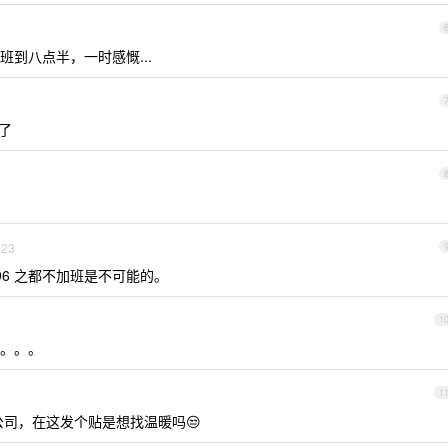
到八点半，一时感慨...
2
了
23
6 之都不加班是不可能的。
1
。。。
1
的公司，在这发个贴是想找温暖吗😒