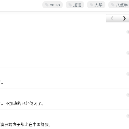
emsp
加班
大华
八点半
❮
❯
了。
了。不加班的已经倒闭了。
移民澳洲端盘子都比在中国舒服。