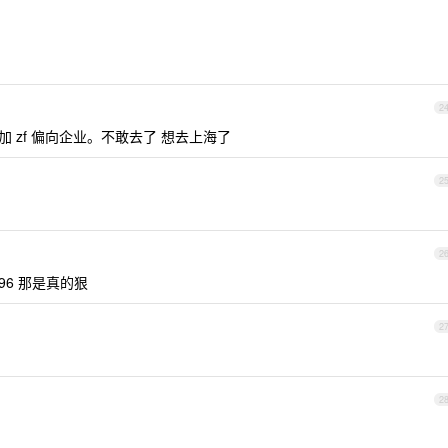
2
外加 zf 偏向企业。不敢去了 想去上海了
2
2
96 那是真的狠
2
2