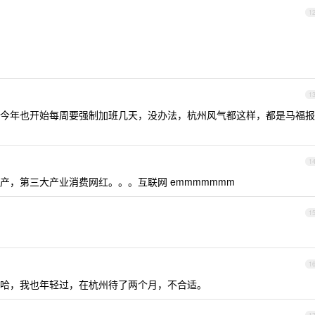
1
1
今年也开始每周要强制加班几天，没办法，杭州风气都这样，都是马福报
1
产，第三大产业消费网红。。。互联网 emmmmmmm
1
1
哈，我也年轻过，在杭州待了两个月，不合适。