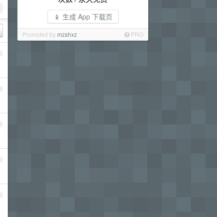
📱 生成 App 下载页
Promoted by
mzshxz
PRO
1
2
3
4
5