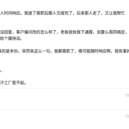
人时间响应。我提了离职后跟人交接完了，后来那人走了，又让我帮忙
没回复，客户催问改的怎么样了，老板就给我下通牒，说要么周四搞定，
给个痛快话。
帮真的是本份。突然来这么一句，我都离职了，哪可能随时响应啊，我有事
。
汗工厂惹不起。
3
3