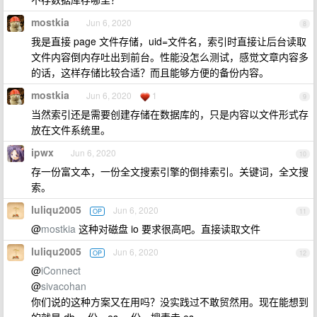
mostkia
Jun 6, 2020
8
我是直接 page 文件存储，uid=文件名，索引时直接让后台读取
文件内容倒内存吐出到前台。性能没怎么测试，感觉文章内容多
的话，这样存储比较合适？而且能够方便的备份内容。
mostkia
Jun 6, 2020
1
9
当然索引还是需要创建存储在数据库的，只是内容以文件形式存
放在文件系统里。
ipwx
Jun 6, 2020
10
存一份富文本，一份全文搜索引擎的倒排索引。关键词，全文搜
索。
luliqu2005
Jun 6, 2020
OP
11
@
mostkia
这种对磁盘 io 要求很高吧。直接读取文件
luliqu2005
Jun 6, 2020
OP
12
@
iConnect
@
sivacohan
你们说的这种方案又在用吗？没实践过不敢贸然用。现在能想到