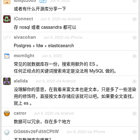
luliqu2005
Jun 6, 2020
OP
1
或者有什么开源库分享一下
iConnect
Jun 6, 2020 via Android
2
存 nosql 或者 cassandra 都可以
sivacohan
Jun 6, 2020 via iPhone
3
Postgres + fdw + elasticsearch
mornlight
Jun 6, 2020
4
常见的就数据库存一份，搜索用额外的 ES 。
任何正经点的关键词搜索肯定是没法用 MySQL 做的。
alalida
Jun 6, 2020 via Android
5
没理解你的意思，在我看来富文本也是文本，只是多了一些渲染
用的修饰符，直接按文本存储应该就可以吧。如果要全文查找，
就上 es 。
catror
Jun 6, 2020 via Android
6
数据可以冗余，存在多个地方
GG668v26Fd55CP5W
Jun 6, 2020 via iPhone
7
不存数据库存哪里？