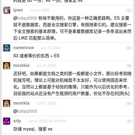
的就是 db 一份，es 一份。搜素走 es
ipwx
Jun 6, 2020
13
@
luliqu2005
有啥不敢用的，你这是一种正确思路啊。ES 主要
就不是数据库，而是全文搜索引擎，有倒排索引的。建议搜索一
下全文搜索的基本原理，可不是拿着数据库记录一条条读出来然
后 LIKE 匹配那么简单。
namelosw
Jun 6, 2020
14
S3 或者等价的东西 + ES
mostkia
Jun 6, 2020
15
还好吧，如果都是文档之类的那一般都是小文件，那比较考验随
机独写吧，理论上可能对机械盘不太友好，可以使用固态来优
化。当然以上都是基于经验的推理，只能作为以后优化的参考，
目前我的站点还没有产生瓶颈的用户数量，优化不存在的[狗头]
mostkia
Jun 6, 2020
16
@
luliqu2005
srlp
Jun 6, 2020 via iPhone
17
存储 mysql，搜索 es