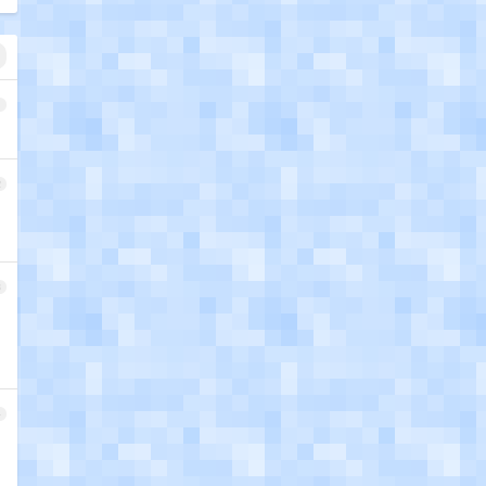
1
2
3
4
。