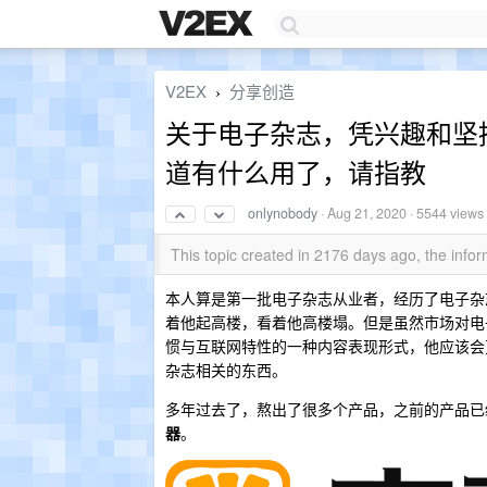
V2EX
分享创造
›
关于电子杂志，凭兴趣和坚
道有什么用了，请指教
onlynobody
·
Aug 21, 2020
· 5544 views
This topic created in 2176 days ago, the inf
本人算是第一批电子杂志从业者，经历了电子杂
着他起高楼，看着他高楼塌。但是虽然市场对电
惯与互联网特性的一种内容表现形式，他应该会
杂志相关的东西。
多年过去了，熬出了很多个产品，之前的产品已
器
。