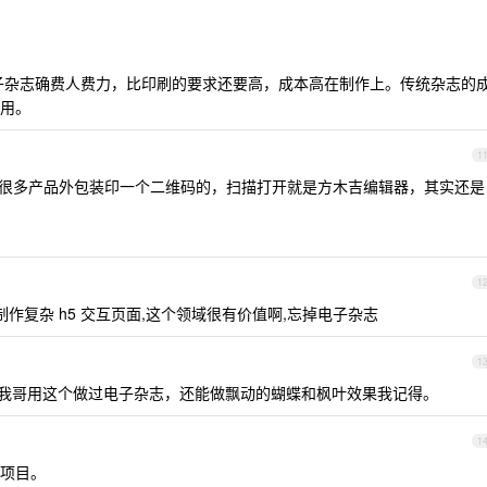
子杂志确费人费力，比印刷的要求还要高，成本高在制作上。传统杂志的
用。
1
如很多产品外包装印一个二维码的，扫描打开就是方木吉编辑器，其实还是
1
作复杂 h5 交互页面,这个领域很有价值啊,忘掉电子杂志
1
时候我哥用这个做过电子杂志，还能做飘动的蝴蝶和枫叶效果我记得。
1
项目。