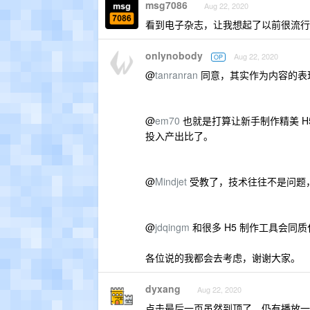
msg7086
Aug 22, 2020
看到电子杂志，让我想起了以前很流行
onlynobody
Aug 22, 2020
OP
@
tanranran
同意，其实作为内容的表
@
em70
也就是打算让新手制作精美 
投入产出比了。
@
Mindjet
受教了，技术往往不是问题
@
jdqingm
和很多 H5 制作工具会同
各位说的我都会去考虑，谢谢大家。
dyxang
Aug 22, 2020
点击最后一页虽然到顶了，仍有播放一