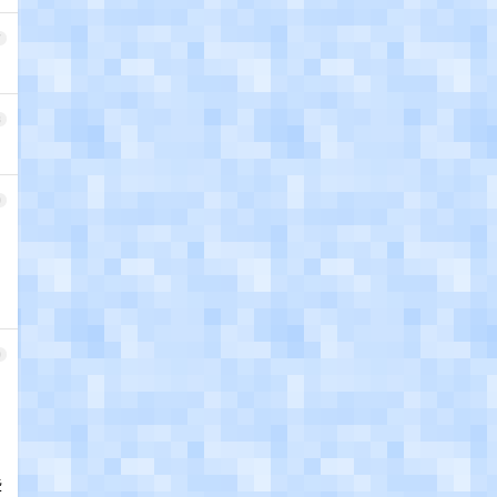
7
8
9
0
些