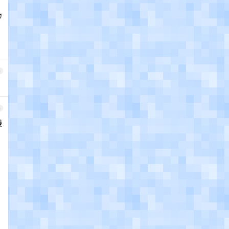
方
5
6
漫