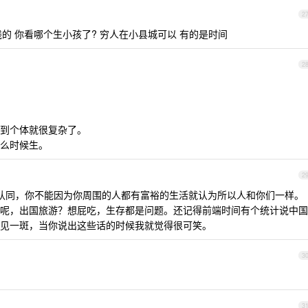
2
的 你看哪个生小孩了? 穷人在小县城可以 有的是时间
2
到个体就很复杂了。
么时候生。
2
不认同，你不能因为你周围的人都有富裕的生活就认为所以人和你们一样。
呢，出国旅游？想屁吃，生存都是问题。还记得前端时间有个统计说中国
见一斑，当你说出这些话的时候我就觉得很可笑。
3
3