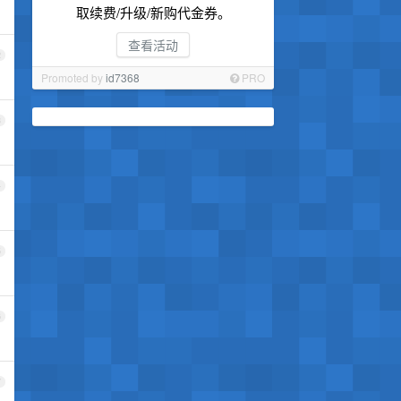
取续费/升级/新购代金券。
查看活动
2
Promoted by
id7368
PRO
3
4
5
6
7