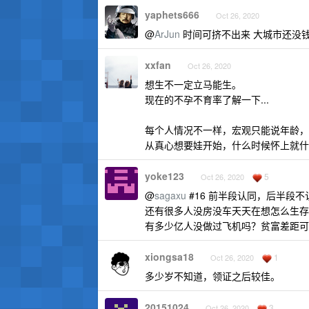
yaphets666
Oct 26, 2020
@
ArJun
时间可挤不出来 大城市还没钱
xxfan
Oct 26, 2020
想生不一定立马能生。
现在的不孕不育率了解一下...
每个人情况不一样，宏观只能说年龄，
从真心想要娃开始，什么时候怀上就什
yoke123
5
Oct 26, 2020
@
sagaxu
#16 前半段认同，后半段
还有很多人没房没车天天在想怎么生存
有多少亿人没做过飞机吗？贫富差距可
xiongsa18
1
Oct 26, 2020
多少岁不知道，领证之后较佳。
20151024
3
Oct 26, 2020