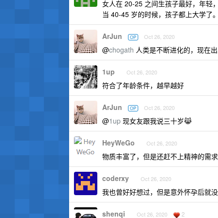
女人在 20-25 之间生孩子最好，年
当 40-45 岁的时候，孩子都上大学了
ArJun
Oct 26, 2020
OP
@
chogath
人类是不断进化的，现在出
1up
Oct 26, 2020
符合了年龄条件，越早越好
ArJun
Oct 26, 2020
OP
@
1up
现女友跟我说三十岁😹
HeyWeGo
Oct 26, 2020
物质丰富了，但是还赶不上精神的需求
coderxy
Oct 26, 2020
我也曾好好想过，但是意外怀孕后就没
shenqi
2
Oct 26, 2020