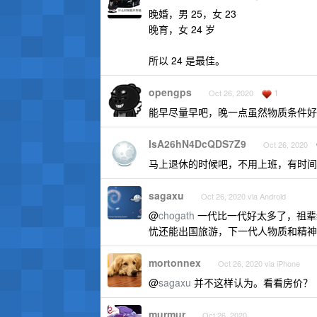
晚婚，男 25，女 23
晚育，女 24 岁
所以 24 是最佳。
opengps
1
Oct 26, 2020
能早尽量早吧，晚一点虽然物质条件好
IsA26hN4DcQDS7Z9
Oct 26, 2020
马上退休的时候吧，不用上班，有时间看
sagaxu
Oct 26, 2020 via Android
@
chogath
一代比一代好太多了，祖辈
忧还能出国旅游，下一代人物质和精神
mortonnex
Oct 26, 2020 via iPhone
@
sagaxu
并不这样认为。看看房价？
murmur
Oct 26, 2020