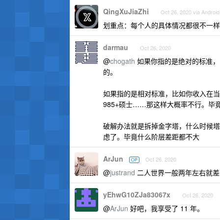
QingXuJiaZhi
Oct 26, 2020 via Android
划重点：每个人的具体情况都很不一样
darmau
Oct 26, 2020
@
chogath
如果你指的是绝对的标准，
的。
如果指的是相对标准，比如你收入在当前城
985+硕士……那这样大概率不行。
破解办法就是拆掉金字塔，什么时候塔顶
虑了。毕竟什么阶层差距都不大
ArJun
Oct 26, 2020
OP
@
justrand
二人世界一般两年左右就差
yEhwG10ZJa83067x
Oct 26, 2020
@
ArJun
好吧，我享受了 11 年。