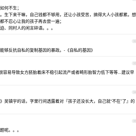
如何不生；
。生下来干嘛，自己钱都不够用，还让小孩受苦，搞得大人小孩都累。想
都不忍心让我的孩子再去尝一遍；
迫、同村人的闲言碎语。。。
3
能够反抗自私的复制基因的暴政。-《自私的基因》
3
，很容易导致女方胚胎着床不稳引起流产或者畸形胎智力低下等等...建议早
3
》吴镇宇的话，字里行间透露着对『孩子还没长大，自己就“不在”了』的
3
题呢。。。