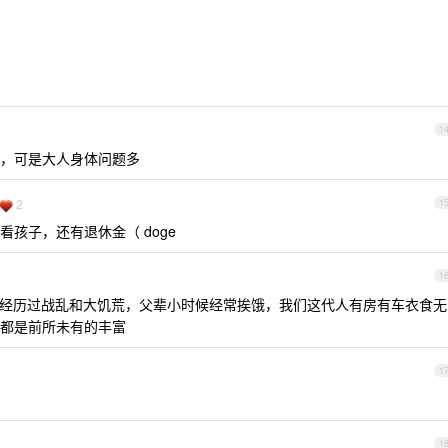
1
，可是大人身体问题多
2
1
孩子，还有退休金（ doge
1
经历过战乱和大饥荒，父辈小时候经常挨饿，我们这代人有房有车衣食无
都是前所未有的丰富
1
1