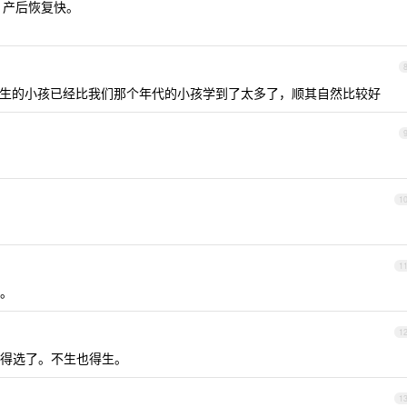
轻，产后恢复快。
。
生的小孩已经比我们那个年代的小孩学到了太多了，顺其自然比较好
1
1
。
1
得选了。不生也得生。
1