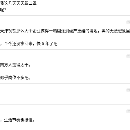
我这几天天天戴口罩。
呢？
2
天津钢铁那么大个企业搞得一塌糊涂到破产重组的境地，黑的无法想象里
至今还没拿回来，快 5 年了吧
2
南方人觉得太干。
似乎岗位不多吧。
2
2
，生活节奏也挺慢。