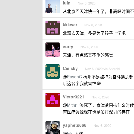
luin
Nov 6, 2020
从北京回天津快一年了，非高峰时间不
kkkwar
Nov 6, 2020
北漂去天津，多是为了孩子上学吧
eurry
Nov 6, 2020
天津，有点怒其不争的感觉
Cielsky
Nov 6, 2020 via Android
@
EasonC
杭州不是被称为奋斗逼之都
听这名字我就害怕😂
Victor3221
Nov 6, 2020
@
Mithril
笑死了，京津贫困带什么时候
育医疗资源现在也是吊打深圳的存在
yaphets666
Nov 6, 2020
@
luin
大佬