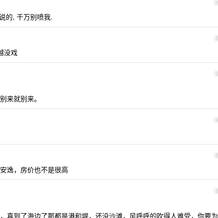
说的, 千万别喷我.
来越没戏
别来就别来。
安逸，房价也不是很高
，真到了海边了那都是港和堤，还没沙滩，风呼呼的吹得人难受，你要为