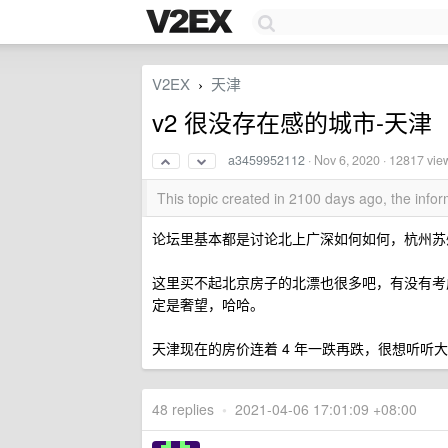
V2EX
天津
›
v2 很没存在感的城市-天津
a3459952112
·
Nov 6, 2020
· 12817 vie
This topic created in 2100 days ago, the inf
论坛里基本都是讨论北上广深如何如何，杭州苏
这里买不起北京房子的北漂也很多吧，有没有考
定是奢望，哈哈。
天津现在的房价连着 4 年一跌再跌，很想听听
48 replies
•
2021-04-06 17:01:09 +08:00