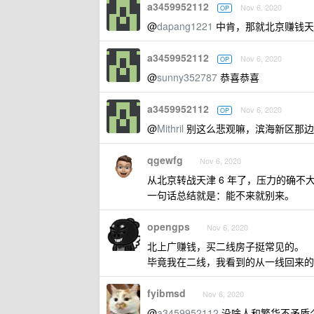
a3459952112
Nov 6, 2020
OP
@
dapang1221
中肯，那就北京赚钱天
a3459952112
Nov 6, 2020
OP
@
sunny352787
恭喜恭喜
a3459952112
Nov 6, 2020
OP
@
Mithril
别这么悲观嘛，滨海新区那边
qgewfg
Nov 6, 2020
从北京转战天津 6 年了，压力的确不
一句话总结就是：能不来就别来。
opengps
Nov 6, 2020
北上广赚钱，买二线房子挺常见的。
毕竟我在二线，我看到的从一线回来的
fyibmsd
Nov 6, 2020
@
a3459952112
没啥人和繁华不矛盾