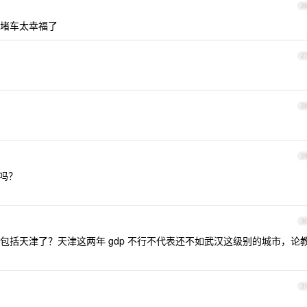
2
堵车太幸福了
2
2
2
吗？
3
包括天津了？天津这两年 gdp 不行不代表还不如武汉这级别的城市，论
3