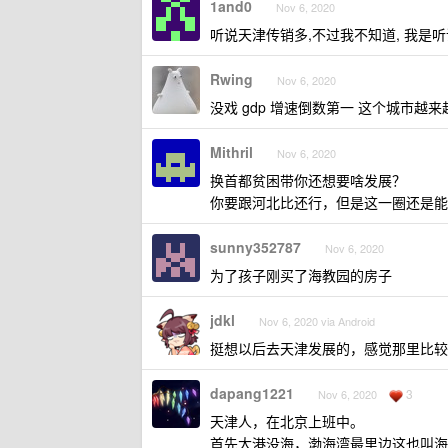
1and0
Nov 6, 2020
听说天津传销多,不过我不知道, 我是听
Rwing
Nov 6, 2020
没戏 gdp 增速倒数第一 这个城市越
Mithril
Nov 6, 2020
换首都贫困带你还想要啥发展？
你要跟河北比还行，但是这一圈还是能
sunny352787
Nov 6, 2020
为了孩子刚买了海教园的房子
jdkl
Nov 6, 2020 via Android
挺想以后去天津发展的，感觉那里比较
dapang1221
3
Nov 6, 2020
天津人，在北京上班中。
首先大港没海，渤海湾最里边这也叫海