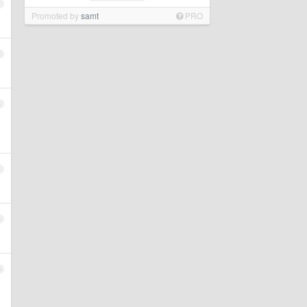
1
Promoted by
samt
PRO
2
3
4
5
6