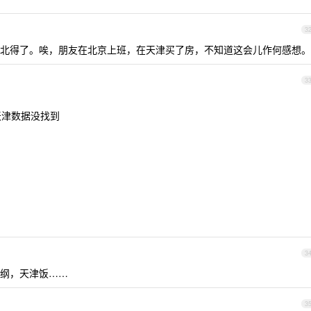
3
北得了。唉，朋友在北京上班，在天津买了房，不知道这会儿作何感想。
3
 天津数据没找到
3
纲，天津饭……
3