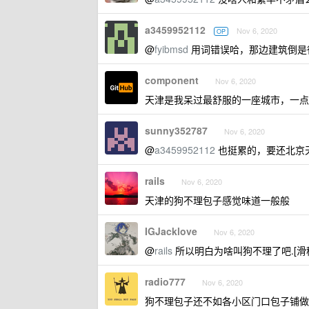
a3459952112
Nov 6, 2020
OP
@
fyibmsd
用词错误哈，那边建筑倒是
component
Nov 6, 2020
天津是我呆过最舒服的一座城市，一点
sunny352787
Nov 6, 2020
@
a3459952112
也挺累的，要还北京
rails
Nov 6, 2020
天津的狗不理包子感觉味道一般般
IGJacklove
Nov 6, 2020
@
rails
所以明白为啥叫狗不理了吧.[滑
radio777
Nov 6, 2020
狗不理包子还不如各小区门口包子铺做