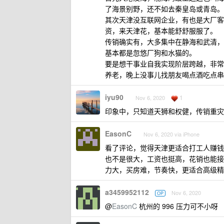
了海景别野，还不如去秦皇岛或青岛。
其次天津没互联网企业，有也是大厂客
资，来天津花，基本能舒舒服服了。
传销确实有，大多集中在静海和武清，
基本都是忽悠厂狗和水猫的。
要是想干事业自我实现阶层跨越，非常
养老，晚上没事儿找朋友喝点酒吃点串吹
iyu90
1
Nov 6, 2020
印象中，只知道天狮和权健，传销重灾
EasonC
Nov 6, 2020 via iPhone
看了评论，觉得天津更适合打工人赚钱
也不是很大，工资也挺高，花销也能接
力大，买房难，节奏快，更适合高级精
a3459952112
Nov 6, 2020
OP
@
EasonC
杭州的 996 压力可不小呀