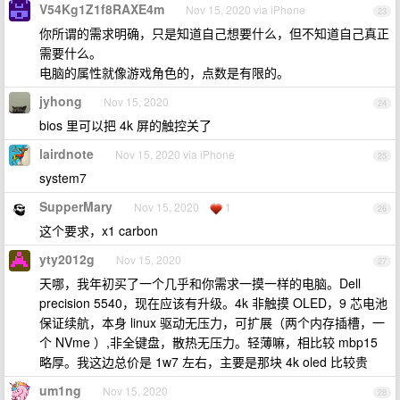
V54Kg1Z1f8RAXE4m
Nov 15, 2020 via iPhone
23
你所谓的需求明确，只是知道自己想要什么，但不知道自己真正
需要什么。
电脑的属性就像游戏角色的，点数是有限的。
jyhong
Nov 15, 2020
24
bios 里可以把 4k 屏的触控关了
lairdnote
Nov 15, 2020 via iPhone
25
system7
SupperMary
Nov 15, 2020
1
26
这个要求，x1 carbon
yty2012g
Nov 15, 2020
27
天哪，我年初买了一个几乎和你需求一摸一样的电脑。Dell
precision 5540，现在应该有升级。4k 非触摸 OLED，9 芯电池
保证续航，本身 linux 驱动无压力，可扩展（两个内存插槽，一
个 NVme ）,非全键盘，散热无压力。轻薄嘛，相比较 mbp15
略厚。我这边总价是 1w7 左右，主要是那块 4k oled 比较贵
um1ng
Nov 15, 2020
28