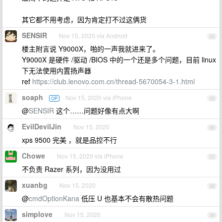
其它都不用考虑，因为肯定打不过这俩货
SENSIR
Nov 15, 2020 via Android
34
楼主附言说 Y9000X，啪的一声我就进来了。
Y9000X 是硬件 /驱动 /BIOS 中的一个还是多个问题，目前 linux
下无法使用内置扬声器
ref
https://club.lenovo.com.cn/thread-5670054-3-1.html
soaph
Nov 15, 2020 via iPhone
OP
35
@
SENSIR
这个……问题好像有点大啊
EvilDevilJin
Nov 15, 2020
36
xps 9500 完美 ，就是品控不行
Chowe
Nov 15, 2020 via iPhone
37
不负责 Razer 系列，因为没用过
xuanbg
Nov 15, 2020
38
@
cmdOptionKana
低压 U 也基本不会有散热问题
simplove
Nov 15, 2020
39