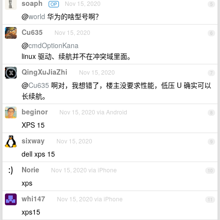
soaph
Nov 15, 2020
OP
5
@
world
华为的啥型号啊？
Cu635
Nov 15, 2020
6
@
cmdOptionKana
linux 驱动、续航并不在冲突域里面。
QingXuJiaZhi
Nov 15, 2020
7
@
Cu635
啊对，我想错了，楼主没要求性能，低压 U 确实可以
长续航。
beginor
Nov 15, 2020 via Android
8
XPS 15
sixway
Nov 15, 2020
9
dell xps 15
Norie
Nov 15, 2020 via iPhone
10
xps
whi147
Nov 15, 2020 via iPhone
11
xps15