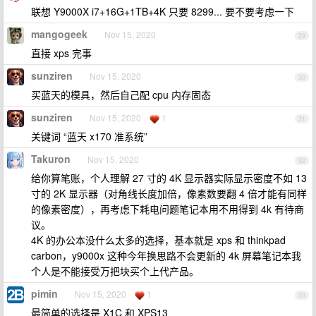
联想 Y9000X i7+16G+1TB+4K 只要 8299... 要不要考虑一下
mangogeek
Nov 15, 2020
29
直接 xps 完事
sunziren
Nov 15, 2020
30
买蓝天的模具，然后自己配 cpu 内存固态
sunziren
Nov 15, 2020
1
31
关键词 “蓝天 x170 准系统”
Takuron
Nov 15, 2020
32
给你算笔账，个人理解 27 寸的 4K 显示器实际显示密度不如 13
寸的 2K 显示器（对角线长度加倍，像素数要翻 4 倍才能有同样
的像素密度），再考虑下耗电问题笔记本用不用得到 4k 有待商
议。
4K 的办公本没什么太多的选择，基本就是 xps 和 thinkpad
carbon，y9000x 这种今年换思路不会更新的 4k 屏幕笔记本我
个人是不能接受万把块买个上代产品。
pimin
Nov 15, 2020
1
33
最简单的选择是 X1C 和 XPS13