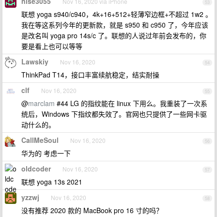
nise3055
Nov 16, 2020 via iPhone
53
联想 yoga s940/c940，4k+16+512+轻薄窄边框+不超过 1w2 。
我在等这系列今年的更新款，就是 s950 和 c950 了，今年应该
是改名叫 yoga pro 14s/c 了。联想的人说过年前会发布的，你
要是看上也可以等等
Lawskiy
Nov 16, 2020
54
ThinkPad T14，接口丰富续航稳定，结实耐操
clf
Nov 16, 2020
55
@
marclam
#44 LG 的指纹能在 linux 下用么。我重装了一次系
统后，Windows 下指纹都失效了。官网也只提供了一些网卡驱
动什么的。
CallMeSoul
Nov 16, 2020
56
华为的 考虑一下
oldcoder
Nov 16, 2020
57
联想 yoga 13s 2021
yzzwj
Nov 16, 2020
58
没有推荐 2020 款的 MacBook pro 16 寸的吗？