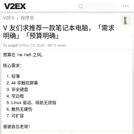
V2EX
程序员
›
V 友们求推荐一款笔记本电脑，「需求
明确」「预算明确」
By
soaph
at Nov 15, 2020 · 8813 views
预算在 1w-1w5 之间。
核心需求：
轻薄
4k 非触控屏幕
非全键盘
窄边框
Linux 驱动、续航无烦恼
散热无硬伤
可扩容
谢谢各位老哥！