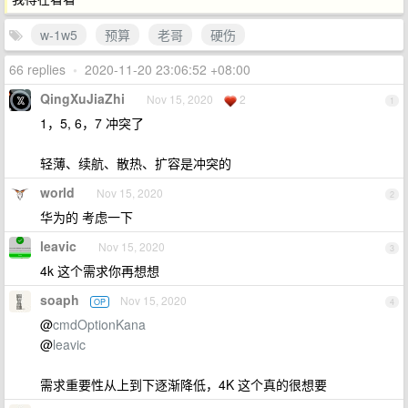
w-1w5
预算
老哥
硬伤
66 replies
•
2020-11-20 23:06:52 +08:00
QingXuJiaZhi
Nov 15, 2020
2
1
1，5, 6，7 冲突了
轻薄、续航、散热、扩容是冲突的
world
Nov 15, 2020
2
华为的 考虑一下
leavic
Nov 15, 2020
3
4k 这个需求你再想想
soaph
Nov 15, 2020
OP
4
@
cmdOptionKana
@
leavic
需求重要性从上到下逐渐降低，4K 这个真的很想要