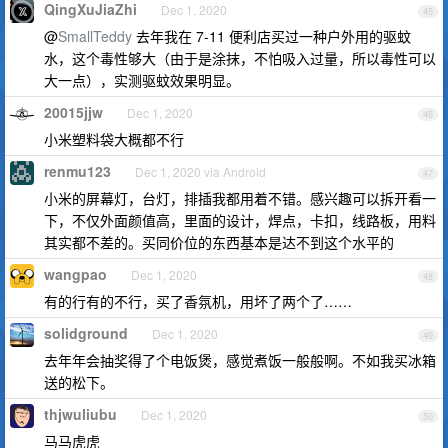
QingXuJiaZhi
Dec 1, 2020
45
@
SmallTeddy
去年我在 7-11 便利店买过一种户外用的驱蚊
水，这个毒性够大（由于是涂抹，不怕吸入过量，所以毒性可以
大一点），实测驱蚊效果明显。
20015jjw
Dec 1, 2020
46
小米塑料袋大概都不行
renmu123
Dec 1, 2020 via Android
47
小米的屏幕灯，台灯，排插我都用着不错。感兴趣可以拆开看一
下，不仅外面颜值高，里面的设计，焊点，卡扣，线路板，用料
其实都不差的。买同价位的东西基本是达不到这个水平的
wangpao
Dec 1, 2020
48
有的行有的不行，买了香氛机，用坏了两个了……
solidground
Dec 1, 2020
49
去年年会抽奖得了个电饭煲，感觉煮饭一般般啊。不如我买冰箱
送的松下。
thjwuliubu
Dec 1, 2020
50
马马虎虎