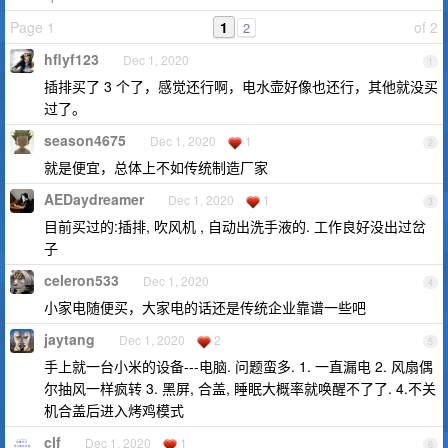
Page 1
1
of 2
2
hflyf123
Dec 1, 2020
1
插排买了 3 个了，感觉还行啊，电水壶好像也还行，其他就没买
过了。
season4675
Dec 1, 2020
1
2
就是便宜，总体上不如传统制造厂家
AEDaydreamer
Dec 1, 2020
1
3
目前买过的:插排, 吹风机 , 自动出洗手液的. 工作良好没出过岔
子
celeron533
Dec 1, 2020
4
小家电随便买，大家电的话还是传统企业靠谱一些吧
jaytang
Dec 1, 2020
2
5
手上就一台小米的设备---电脑. 问题蛮多. 1. 一直漏电 2. 风扇偶
尔抽风一样疯转 3. 黑屏, 合盖, 睡眠大概率就唤醒不了了. 4.不关
机合盖后进入烤鸡模式
clf
Dec 1, 2020
1
6