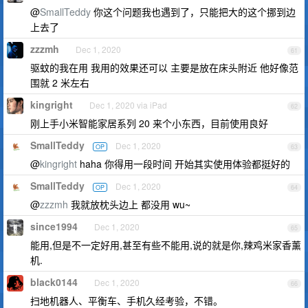
@
SmallTeddy
你这个问题我也遇到了，只能把大的这个挪到边
上去了
zzzmh
Dec 1, 2020
61
驱蚊的我在用 我用的效果还可以 主要是放在床头附近 他好像范
围就 2 米左右
kingright
Dec 1, 2020 via iPad
62
刚上手小米智能家居系列 20 来个小东西，目前使用良好
SmallTeddy
Dec 1, 2020
OP
63
@
kingright
haha 你得用一段时间 开始其实使用体验都挺好的
SmallTeddy
Dec 1, 2020
OP
64
@
zzzmh
我就放枕头边上 都没用 wu~
since1994
Dec 1, 2020
65
能用,但是不一定好用,甚至有些不能用,说的就是你,辣鸡米家香薰
机.
black0144
Dec 1, 2020
66
扫地机器人、平衡车、手机久经考验，不错。