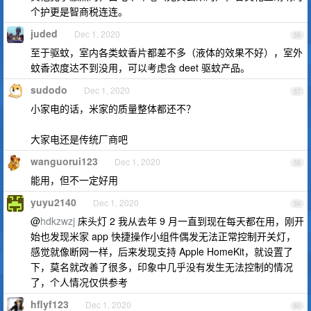
个护更是智商税连连。
juded
Dec 1, 2020
56
至于驱蚊，室内各类蚊香片都差不多（液体的效果不好），室外
蚊香浓度达不到没用，可以考虑含 deet 驱蚊产品。
sudodo
Dec 1, 2020
57
小家电的话，米家的质量整体都还不？
大家电还是传统厂商吧
wanguorui123
Dec 1, 2020
58
能用，但不一定好用
yuyu2140
Dec 1, 2020
59
@
hdkzwzj
床头灯 2 我从去年 9 月一直到现在每天都在用，刚开
始也发现米家 app 快捷操作小组件偶发无法正常控制开关灯，
感觉就像断网一样，后来发现支持 Apple HomeKit，就设置了
下，莫名就改善了很多，印象中几乎没有发生无法控制的情况
了，个人情况仅供参考
hflyf123
Dec 1, 2020
60