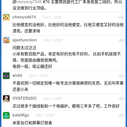
@
xiaoyang7545
#70 主要原因是代工厂本身就是二线的，所以
没法做到行业顶级。
chenyu8674
Dec 1, 2020
73
比他便宜的没他好，比他好的没他便宜，比他又便宜又好的没他
漂亮。还要求啥
ajaxfunction
Dec 1, 2020
74
问题太过泛泛
小米有数百款产品，肯定有好的也有不好的， 比如手机就很不
错，但是路由器就很辣鸡。
电视一般，吸尘器还好
wtdd
Dec 1, 2020
75
不喜欢把一切绑定到唯一帐号且分离很麻烦的东西，无论叫苹果
还是小米
OYSTER2DO
Dec 1, 2020
76
买过很多个插线板和一个电磁炉，都用三年多了吧，工作良好
balaWgc
Dec 1, 2020
77
米家台灯和屏幕灯很香