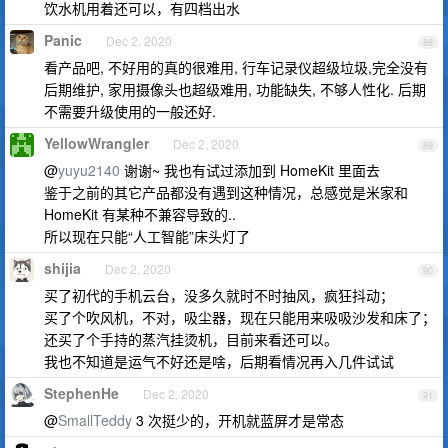
饮水机用着还可以，有四档出水
Panic
Dec 2, 2020
88
看产品吧, 不好用的真的很难用, 行车记录仪超级垃圾,完全没有
后期维护, 家用摄像头也超级难用, 功能缺失, 不够人性化. 后期
不需要升级使用的一般还好.
YellowWrangler
Dec 2, 2020
89
@
yuyu2140
谢谢~ 我也有试过添加到 HomeKit 里面去
鉴于之前的其它产品都没有遇到这种情况，总感觉是米家和
HomeKit 有某种不兼容导致的..
所以现在只能“人工智能”床头灯了
shijia
Dec 2, 2020
90
买了初代的手机云台，没多久就时不时抽风，疯狂抖动；
买了个吹风机，不对，吸尘器，现在只能用来吸吸沙发和床了；
还买了个手持的蒸汽挂烫机，目前来看还可以。
我也不知道是运气不好还是啥，后期看情况再入几件试试
StephenHe
Dec 2, 2020
91
@
SmallTeddy
3 次挺少的，开机就蓝屏才是常态