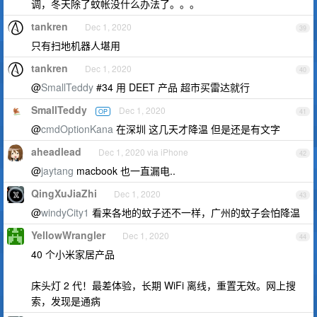
调，冬天除了蚊帐没什么办法了。。。
tankren
Dec 1, 2020
39
只有扫地机器人堪用
tankren
Dec 1, 2020
40
@
SmallTeddy
#34 用 DEET 产品 超市买雷达就行
SmallTeddy
Dec 1, 2020
OP
41
@
cmdOptionKana
在深圳 这几天才降温 但是还是有文字
aheadlead
Dec 1, 2020 via iPhone
42
@
jaytang
macbook 也一直漏电..
QingXuJiaZhi
Dec 1, 2020
43
@
windyCity1
看来各地的蚊子还不一样，广州的蚊子会怕降温
YellowWrangler
Dec 1, 2020
44
40 个小米家居产品
床头灯 2 代！最差体验，长期 WiFi 离线，重置无效。网上搜
索，发现是通病