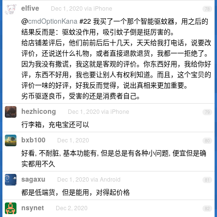
elfive
Dec 1, 2020 via iPhone
78
@
cmdOptionKana
#22 我买了一个那个智能驱蚊器，用之后的
结果反而是：驱蚊没作用，吸引蚊子倒是挺厉害的。
给店铺差评后，他们前前后后十几天，天天给我打电话，说要改
评价，还说送什么礼物，或者直接退款退货，我都一一拒绝了。
因为我没有撒谎，我这就是客观的评价。你东西好用，我给你好
评，东西不好用，我也要让别人有权利知道。而且，这个宝贝的
评价一味的好评，好我反而觉得，说出真相来更加重要。
劣币驱逐良币，受害的还是消费者自己。
hezhicong
Dec 1, 2020 via iPhone
79
行李箱，充电宝还可以
bxb100
Dec 1, 2020
80
好看, 不耐脏, 基本功能有, 但是总是有各种小问题, 便宜但是确
实都用不久
sagaxu
Dec 1, 2020 via Android
81
都是低端货，但是能用，对得起价格
nsynet
Dec 2, 2020
82