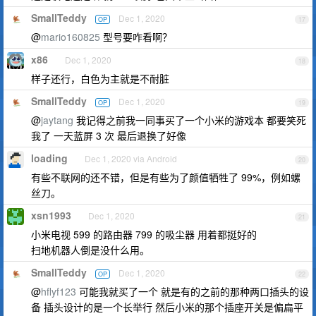
SmallTeddy
Dec 1, 2020
OP
17
@
mario160825
型号要咋看啊？
x86
Dec 1, 2020
18
样子还行，白色为主就是不耐脏
SmallTeddy
Dec 1, 2020
OP
19
@
jaytang
我记得之前我一同事买了一个小米的游戏本 都要笑死
我了 一天蓝屏 3 次 最后退换了好像
loading
Dec 1, 2020 via Android
20
有些不联网的还不错，但是有些为了颜值牺牲了 99%，例如螺
丝刀。
xsn1993
Dec 1, 2020
21
小米电视 599 的路由器 799 的吸尘器 用着都挺好的
扫地机器人倒是没什么用。
SmallTeddy
Dec 1, 2020
OP
22
@
hflyf123
可能我就买了一个 就是有的之前的那种两口插头的设
备 插头设计的是一个长举行 然后小米的那个插座开关是偏扁平