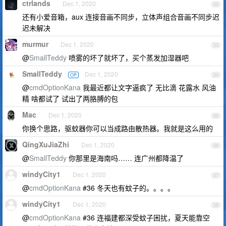
ctrlands
Dec 1, 2020
32
还有小爱音箱，aux 连接音画不同步，立体声组合音画不同步迟
迟未解决
murmur
Dec 1, 2020
33
@
SmallTeddy
喷雾的坏了就坏了，买个蒸发加湿器吧
SmallTeddy
Dec 1, 2020
OP
34
@
cmdOptionKana
我最近都让文字逼疯了 无比滴 花露水 风油
精 啥都试了 试出了两胳膊的包
Mac
Dec 1, 2020
35
你换个思路，驱蚊器你可以当成路由散热器。我就是这么用的
QingXuJiaZhi
Dec 1, 2020
36
@
SmallTeddy
你那里是海南吗…… 连广州都降温了
windyCity1
Dec 1, 2020
37
@
cmdOptionKana
#36 冬天也有蚊子的。。。。
windyCity1
Dec 1, 2020
38
@
cmdOptionKana
#36 连福建都深受蚊子困扰，夏天能靠空