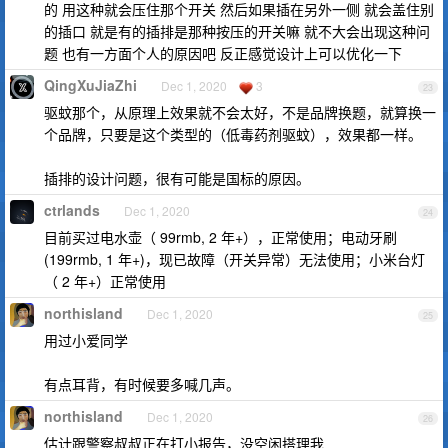
的 用这种就会压住那个开关 然后如果插在另外一侧 就会盖住别
的插口 就是有的插排是那种按压的开关嘛 就不大会出现这种问
题 也有一方面个人的原因吧 反正感觉设计上可以优化一下
QingXuJiaZhi
Dec 1, 2020
3
23
驱蚊那个，从原理上效果就不会太好，不是品牌换题，就算换一
个品牌，只要是这个类型的（低毒药剂驱蚊），效果都一样。
插排的设计问题，很有可能是国标的原因。
ctrlands
Dec 1, 2020
24
目前买过电水壶（ 99rmb, 2 年+），正常使用；电动牙刷
(199rmb, 1 年+)，现已故障（开关异常）无法使用；小米台灯
（ 2 年+）正常使用
northisland
Dec 1, 2020
25
用过小爱同学
有点耳背，有时候要多喊几声。
northisland
Dec 1, 2020
26
估计跟警察叔叔正在打小报告，没空闲搭理我