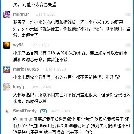
买， 可能不太容易失望
murmur
Dec 1, 2020
12
我买了一堆小米的充电器和插线板，还一个小米 199 的屏幕
灯，买小米图的就是便宜，你说他好不好，不好，能不能用，当
然，太便宜了
wy53
Dec 1, 2020
13
小米产品目前只有 618 买的小米净水器，连上米家可以看到水
质和过滤芯寿命，体验还不错
mario160825
Dec 1, 2020
14
小米电器完全看型号，有的八百年都不更新换代，能好吗？
kmyq
Dec 1, 2020
15
大都是贴牌，所以不同东西好不好用差距很大，但是你要想接入
米家，那就得忍着
SmallTeddy
Dec 1, 2020
OP
16
@
murmur
屏幕灯我不知道是哪个 那个台灯 吹风机我都买了 还
有那个空气加湿器 用没多久加湿器就坏了 扭到关闭按钮 也不知
道是联电还是啥 就一直喷雾 也关不上 哈哈