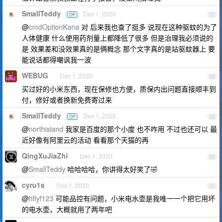
SmallTeddy
Dec 1, 2020
OP
27
@
cmdOptionKana
对 后来我也查了挺多 说现在这种驱蚊的为了
人体健康 什么使用药剂量上都降低了很多 但是治理我必须说的
是 效果差和没效果真的是俩概念 那个文字真的是站驱蚊器上 要
能说话都得嘲讽我一波
WEBUG
Dec 1, 2020
28
买过好的小米东西，现在保修也方便，质保内出问题直接顺丰到
付，修好或者换新免费寄过来
SmallTeddy
Dec 1, 2020
OP
29
@
northisland
我家是百度的那个小度 也不咋用 不过也还可以 最
近好像有阿里云的活动 看看那个天猫的再
QingXuJiaZhi
Dec 1, 2020
30
@
SmallTeddy
哈哈哈哈，你讲得太好笑了🤣
cyru1s
Dec 1, 2020
31
@
hflyf123
可能品控有问题，小米电水壶是我唯一一个把它用坏
的电水壶，大概就用了两年吧