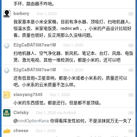
手环、路由器不咋地。
barbery
Dec 1, 2020
67
我家基本是小米全家桶，目前有净水器、顶吸灯、扫地机器人、
恒温水壶、米家电饭煲、redmi wifi 、，小米的产品设计比较好
看，质量也很好，反正用那么久没啥问题。
E2gCaBAT5I87sw1M
Dec 1, 2020
68
扫地机器人、空气净化器、新风机、笔记本、台灯、风扇、电饭
煲、激光电视、其他一堆检测仪，都是小米的，还可以吧
E2gCaBAT5I87sw1M
Dec 1, 2020
69
还有低音炮+卫星音响，都是小米或者小米系的，质量还可以
吧。小米系的云米质量不怎么样。
xiaoyang7545
Dec 1, 2020
70
小米的东西感觉。都是还行。但是都不是顶级。
Cielsky
Dec 1, 2020 via Android
71
@
cmdOptionKana
你得看挥发性如何，不是涂抹就万无一失了
cheese
Dec 1, 2020
72