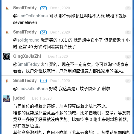
SmallTeddy
Dec 1, 2020
OP
51
@
cmdOptionKana
可以 那个你能记住叫啥不大概 我楼下就是
seveneleven
SmallTeddy
Dec 1, 2020
OP
52
@
solidground
我是买的 1.6L 的 就是想中它小了 但是精煮 1 小
时 正常 40 分钟时间着实有点长了
QingXuJiaZhi
Dec 1, 2020
53
@
SmallTeddy
去年买的，现在不一定有卖，你可以淘宝或京东
看看，找户外驱蚊就行，户外用的应该威力都比家用的强大。
SmallTeddy
Dec 1, 2020
OP
54
@
cmdOptionKana
好嘞 我这真是让蚊子烦死了 谢啦
juded
Dec 1, 2020
55
与同价位的横着比还好，加点预算纵着比坑也不少。
粗粮的优势是那些竞品不多的领域，比如扫地机，空净。等友商
竞品一多除了好看就没啥优势。比如空净 2 刚出来时堪称神器，
现在就是垃圾。
其他竞争激烈的，白电不咋地（尤其云米的），各类花里胡哨的