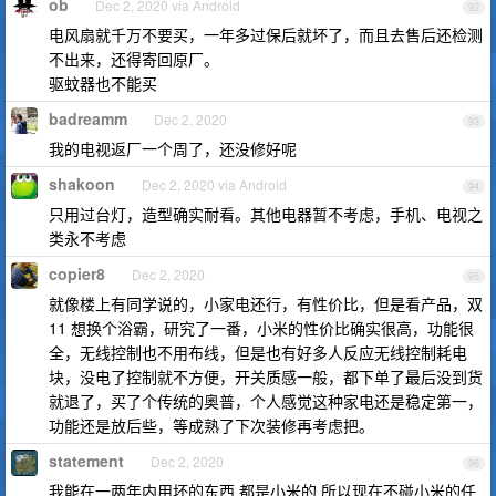
ob
Dec 2, 2020 via Android
92
电风扇就千万不要买，一年多过保后就坏了，而且去售后还检测
不出来，还得寄回原厂。
驱蚊器也不能买
badreamm
Dec 2, 2020
93
我的电视返厂一个周了，还没修好呢
shakoon
Dec 2, 2020 via Android
94
只用过台灯，造型确实耐看。其他电器暂不考虑，手机、电视之
类永不考虑
copier8
Dec 2, 2020
95
就像楼上有同学说的，小家电还行，有性价比，但是看产品，双
11 想换个浴霸，研究了一番，小米的性价比确实很高，功能很
全，无线控制也不用布线，但是也有好多人反应无线控制耗电
块，没电了控制就不方便，开关质感一般，都下单了最后没到货
就退了，买了个传统的奥普，个人感觉这种家电还是稳定第一，
功能还是放后些，等成熟了下次装修再考虑把。
statement
Dec 2, 2020
96
我能在一两年内用坏的东西 都是小米的 所以现在不碰小米的任