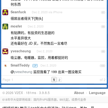
何东西
Seanfuck
Dec 2, 2020 via iPhone
97
得屌丝者得天下[狗头]
mosfet
Dec 2, 2020
98
有贴牌的，有投资的生态链的
水平差异很大
还有最好在 JD 买，不然售后一言难尽
yvescheung
Dec 2, 2020
99
吸尘器，电暖器，监控，用着都挺好的
SmallTeddy
Dec 2, 2020
OP
100
@
yvescheung
监控我看了 199 出来一圈没敢买
Page 1
1
of 2
2
© 2026 V2EX · 181ms · 3.9.8.5
About
·
Language
618年中大促即将结束：国内外VPS服务器，99元起，续费代金券