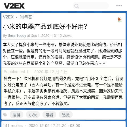
V2EX
问与答
›
小米的电器产品到底好不好用？
By
SmallTeddy
at Dec 1, 2020 · 13112 views
本人买了挺多小米的一些电器，总体来说外观就是比较简约，价格相
对便宜一些，但是有的用一段时间问题就凸显出来了，比如驱蚊的那
个，压根就没有用，还有他的插排，感觉设计也有问题。感觉是不是
我买的这些东西都是个别的产品啊，感觉自己总在采坑 = =
Supplement 1 · 2020 年 12 月 2 日
补充一下：吹风机和台灯是用的最久的，充电宝用坏 3 个之后，就没
买过充电宝了（因人而异吧，有一个是充不进去电，有一个是不能给
手机充电），电脑确实也是有点拉跨，风扇本来想买，因为这边天气
一直很热，开空调没有风扇合适，但是看了大家的回复，我需要再思
考了，反正天气也变凉了，不着急买。
插排
小米
电器
感觉
141 replies
•
2020-12-05 17:21:20 +08:00