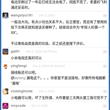
电动牙刷过了一年后已经无法充电了，彻底不亮了，老婆的飞利
浦还妥妥的，
wangxiyu191
Dec 2, 2020
83
一般没大坑。有点小坑也关系不大，反正便宜，而且有了使用经
验下次再买就知道该买哪种了。就很适合作为“年轻人的第一个
XX”。
不过某些品类是真的垃圾，买之前还是搜下评价。
gai01
Dec 2, 2020 via iPhone
84
小米电视还真的可以
yingfengi
Dec 2, 2020 via Android
85
插线板还可以吧。
@
jaytang
漏电这个。。。你家是不是没接地，好像所有电脑都
“漏电”
cominghome
Dec 2, 2020
86
小电器可以用，坏了无所谓，大件要是三天两头罢工我可受不了
troycode
Dec 2, 2020
87