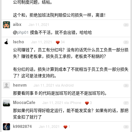
公司制度问题，结帖。
这个和，拒绝加班法院判赔偿公司损失一样，离谱！
aibx
Jan 11, 2021
24
@
php01
摸鱼不干活，就不会出错，哈哈哈
lscho
Jan 11, 2021
34
25
公司赚钱了，员工有分红吗？没有的话凭什么员工负责一部分损
失？赚钱老板拿，损失员工承担，老板卖不粘锅的？
有分红的话，损失计算到成本了不就相当于员工负责一部分损失
了？这可是法律支持的。
henvm
Jan 11, 2021 via Android
26
那要看同事 B 的代码是加班写的还是不是加班写的。
MoccaCafe
Jan 11, 2021 via iPhone
3
27
那如果代码写得好稳定运行，能不能发奖金？如果有的话，那把
奖金扣了就行了
k9982874
Jan 11, 2021
1
28