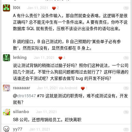
l00t
Jan 11, 2021
2
73
A 有什么责任? 没条件输入，那自然就查全表咯，这逻辑不是很
正确吗? 总不能无中生有一个条件出来。A 要有责任，你咋不说
数据库 SQL 就有责任，压根不该设计出没条件的语句出来。
B 调的接口，B 自己测试的，B 自己预期的“某些单子必有参
数”，然而实际没有，显然责任都在 B 身上。
letking
Jan 11, 2021
4
74
说让测试背锅的稍微过过脑子好吗？照你们这种说法，一个公司
招几个测试，不管什么狗屁问题都甩过去就行了？这样行得通的
话谁还会干测试呢？大家都去做写 bug 的开发不好吗？
raaaaaar
Jan 11, 2021 via Android
1
75
@
ctro15547
#70 这就是测试的职责呀，难不成测试没有，开发
就有？
silianbo
Jan 11, 2021
76
SB 公司，还想甩锅给员工。赶快离职
yy77
Jan 11, 2021
77