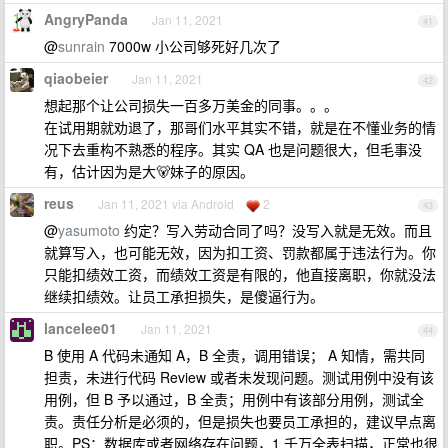
AngryPanda
Jan 11, 2021
41
@
sunrain
7000w 小公司够死好几次了
qiaobeier
Jan 11, 2021
42
想起那个让公司损失一百多万美金的同事。。。
在试用期就劝退了，那哥们水平其实不错，就是在不懂业务的情
况下去重构不熟悉的程序。其实 QA 也是问题很大，但毛事没
有，估计因为是大🐻妹子的原因。
reus
Jan 11, 2021 via Android
2
43
@
yasumoto
约定？写入劳动合同了吗？没写入就是无效。而且
就算写入，也可能无效，因为扣工资、罚款都属于违法行为。你
只能扣绩效工资，而绩效工资是有限的，他直接离职，你就没法
继续扣绩效。让员工承担损失，是傻逼行为。
lancelee01
Jan 11, 2021
44
B 使用 A 代码未通知 A，B 全责，调用错误； A 知情，需共同
担责，未进行代码 Review 或者未发现问题。测试用例中没有该
用例，但 B 予以通过，B 全责；用例中有该部分用例，测试全
责。责任分析是必须的，但是损失也要员工承担的，建议早点离
职。PS：数据库或者网络存在问题，1 千万全表扫描，正常也很