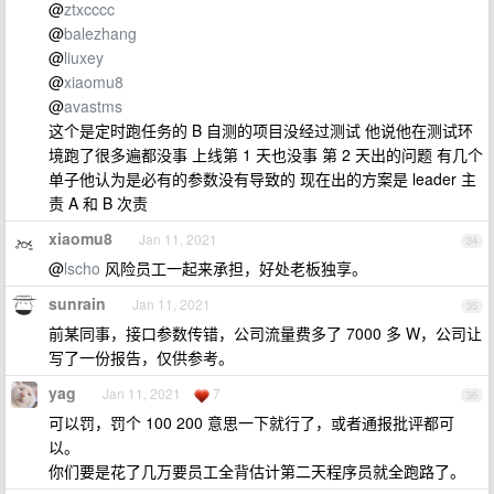
@
ztxcccc
@
balezhang
@
liuxey
@
xiaomu8
@
avastms
这个是定时跑任务的 B 自测的项目没经过测试 他说他在测试环
境跑了很多遍都没事 上线第 1 天也没事 第 2 天出的问题 有几个
单子他认为是必有的参数没有导致的 现在出的方案是 leader 主
责 A 和 B 次责
xiaomu8
Jan 11, 2021
34
@
lscho
风险员工一起来承担，好处老板独享。
sunrain
Jan 11, 2021
35
前某同事，接口参数传错，公司流量费多了 7000 多 W，公司让
写了一份报告，仅供参考。
yag
Jan 11, 2021
7
36
可以罚，罚个 100 200 意思一下就行了，或者通报批评都可
以。
你们要是花了几万要员工全背估计第二天程序员就全跑路了。