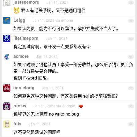
justseemore
Jan 11, 2021
88
跟 a 有毛关系啊，又不是通用组件
Leigg
Jan 11, 2021 via iPhone
89
如果认为员工能力不行可以辞退，承担损失就不当人了。
lifetimeporn
Jan 11, 2021
90
肯定测试背啊，跟开发一点关系都没有😉
acmore
Jan 11, 2021
91
如果平时赚了钱也让员工享受一部分收益，那么赔了钱让员工负
责一部分损失是合理的。
否则 F-word 回敬。
annielong
Jan 11, 2021
92
如何避免这种这种问题，有这类调用 sql 的提前强验证？
ruokw
Jan 11, 2021 via Android
1
93
编程界的无上真理 no write no bug
fuis
Jan 11, 2021
94
这不显然是测试的问题吗