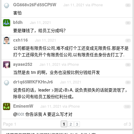
GG668v26Fd55CP5W
Jan 11, 2021 via iPhone
95
害怕
bfdh
Jan 11, 2021
96
要是赚钱了，给员工分成吗？
cxh116
Jan 11, 2021
97
公司都是有限责任公司,难不成打个工还变成无限责任.那是不是
打个工还得先开个有限责任公司,以有限责任去身份去打工了.
ayase252
Jan 11, 2021 via iPhone
98
当然是去 tm 的啊，业务也没按比例分钱给开发
dr1q65MfKFKHnJr6
Jan 11, 2021
99
说责任的话，leader >测试>B>A, 说负责损失的话就耍流氓了，
除非公司有给员工股份红利分成。
EminemW
Jan 11, 2021 via iPhone
100
@
l00t
你告诉我 A 要这么写才对
Page 1
1
of 3
2
3