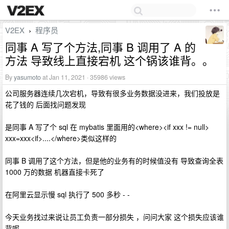
V2EX
程序员
›
同事 A 写了个方法,同事 B 调用了 A 的
方法 导致线上直接宕机 这个锅该谁背。。
By
yasumoto
at Jan 11, 2021 · 35986 views
公司服务器连续几次宕机，导致有很多业务数据没进来，我们投放是
花了钱的 后面找问题发现
是同事 A 写了个 sql 在 mybatis 里面用的<where><if xxx != null>
xxx=xxx<if>....</where>类似这样的
同事 B 调用了这个方法，但是他的业务有的时候值没有 导致查询全表
1000 万的数据 机器直接卡死了
在阿里云显示慢 sql 执行了 500 多秒 - -
今天业务找过来说让员工负责一部分损失 ，问问大家 这个损失应该谁
背呢