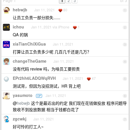
Page 1
1
of 3
2
3
hebwjb
Jan 11, 2021
80
1
让员工负责一部分损失......
ichou
Jan 11, 2021 via iPhone
1
2
QA 的锅
xiaTianChiXiGua
Jan 11, 2021
3
打算让员工负责多少呢 几百几千还是几万？
changeTheGame
Jan 11, 2021
4
没有代码 review 吗，为啥员工要担责
EPr2hh6LADQWqRVH
Jan 11, 2021
47
5
测试背，但因为没招测试，HR 背上吧
yasumoto
Jan 11, 2021
OP
6
@
hebwjb
这个是最近出的约定 我们现在花钱做投放 程序问题导
致收不到投放数据 相当于钱都白花了
zgcwkj
Jan 11, 2021
7
好可怜的打工人~