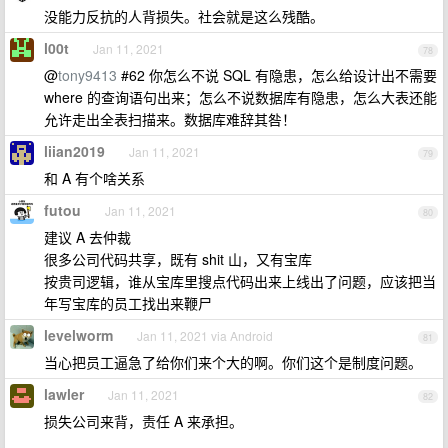
没能力反抗的人背损失。社会就是这么残酷。
l00t
Jan 11, 2021
78
@
tony9413
#62 你怎么不说 SQL 有隐患，怎么给设计出不需要
where 的查询语句出来；怎么不说数据库有隐患，怎么大表还能
允许走出全表扫描来。数据库难辞其咎！
liian2019
Jan 11, 2021
79
和 A 有个啥关系
futou
Jan 11, 2021
80
建议 A 去仲裁
很多公司代码共享，既有 shit 山，又有宝库
按贵司逻辑，谁从宝库里搜点代码出来上线出了问题，应该把当
年写宝库的员工找出来鞭尸
levelworm
Jan 11, 2021 via Android
81
当心把员工逼急了给你们来个大的啊。你们这个是制度问题。
lawler
Jan 11, 2021
82
损失公司来背，责任 A 来承担。