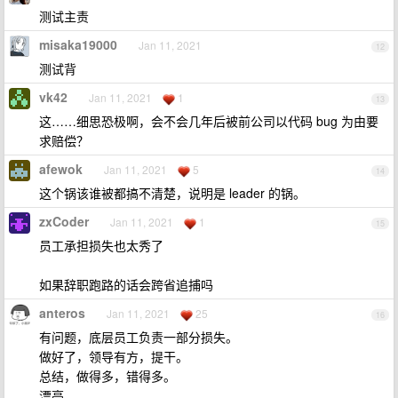
测试主责
misaka19000
Jan 11, 2021
12
测试背
vk42
Jan 11, 2021
1
13
这……细思恐极啊，会不会几年后被前公司以代码 bug 为由要
求赔偿？
afewok
Jan 11, 2021
5
14
这个锅该谁被都搞不清楚，说明是 leader 的锅。
zxCoder
Jan 11, 2021
1
15
员工承担损失也太秀了
如果辞职跑路的话会跨省追捕吗
anteros
Jan 11, 2021
25
16
有问题，底层员工负责一部分损失。
做好了，领导有方，提干。
总结，做得多，错得多。
漂亮