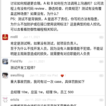
讨论如何规避更合理。A 和 B 如何在方法调用上沟通的？公司流
程上有没有代码 review 、静态检查、约束规范？测试有没有覆
盖这种场景？如果没有，为什么？
PS：测试不是背锅侠，A 是逃不了责任，你写的方法有隐患，
为什么不加防护或在接口使用说明标注？这是典型的给人挖坑。
可以去看看防御性编程相关知识。
ntdll
Jan 11, 2021
63
肯定是测试啊，如果没有测试，就项目负责人。
至于为什么不找开发人员，因为没有人做事情能不犯错，不能证
明是主观故意造成的损失，就需要有对应职能的人负责
FieldYu
Jan 11, 2021
64
测试开发工程师？
swulling
Jan 11, 2021 via iPad
1
65
重大事故罚款，我司有过一次 case，具体罚款如下
总经理 10w，总监 1w，经理 5k，员工 500
ericls
Jan 11, 2021 via iPhone
66
如果都是符合流程且没有恶意就不需要负责任