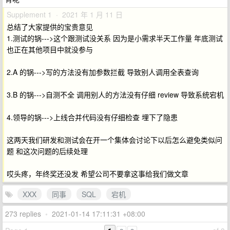
Supplement 1 · 2021 年 1 月 11 日
总结了大家提供的宝贵意见
1.测试的锅--->这个跟测试没关系 因为是小需求半天工作量 年底测试
也正在其他项目中就没参与
2.A 的锅--->写的方法没有加参数拦截 导致别人调用全表查询
3.B 的锅--->自测不全 调用别人的方法没有仔细 review 导致系统宕机
4.领导的锅--->上线合并代码没有仔细检查 埋下了隐患
这两天我们研发和测试会在开一个集体会讨论下以后怎么避免类似问
题 和这次问题的后续处理
哎头疼，年终奖还没发 希望公司不要拿这事给我们做文章
XXX
同事
SQL
宕机
273 replies
•
2021-01-14 17:11:31 +08:00