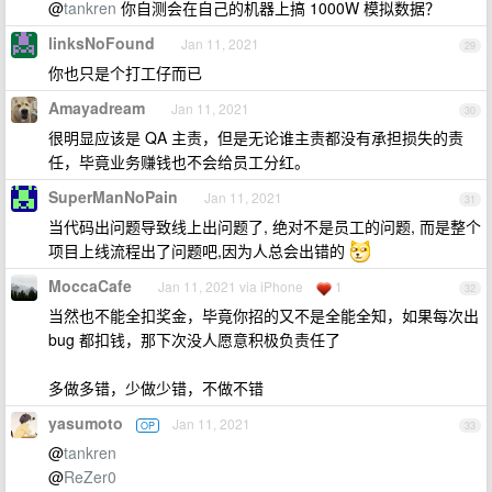
@
tankren
你自测会在自己的机器上搞 1000W 模拟数据？
linksNoFound
Jan 11, 2021
29
你也只是个打工仔而已
Amayadream
Jan 11, 2021
30
很明显应该是 QA 主责，但是无论谁主责都没有承担损失的责
任，毕竟业务赚钱也不会给员工分红。
SuperManNoPain
Jan 11, 2021
31
当代码出问题导致线上出问题了, 绝对不是员工的问题, 而是整个
项目上线流程出了问题吧,因为人总会出错的
MoccaCafe
Jan 11, 2021 via iPhone
1
32
当然也不能全扣奖金，毕竟你招的又不是全能全知，如果每次出
bug 都扣钱，那下次没人愿意积极负责任了
多做多错，少做少错，不做不错
yasumoto
Jan 11, 2021
OP
33
@
tankren
@
ReZer0