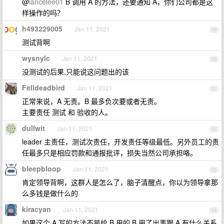
@
lancelee01
B 调用 A 的方法，还要通知 A，你们公司都是这
样操作的吗？
h493229005
Jan 11, 2021
49
测试背啊
wysnylc
Jan 11, 2021
50
没测试的后果,只能说这问题出的该
Felldeadbird
Jan 11, 2021
51
正常来说，A 无责。B 最多负次要或者无责。
主要责任 测试 和 验收的人。
dullwit
Jan 11, 2021
52
leader 主责任，测试次责任，开发责任等级最低。另外员工的责
任最多只是相应罚款和通报批评，损失当然公司承担咯。
bleepbloop
Jan 11, 2021
53
肯定领导背啊，这群人是怎么了，脑子清醒点，你以为领导拿那
么多钱是做什么的
kiracyan
Jan 11, 2021
54
如果这个 A 写的方法不是给 B 用的 B 用了出事跟 A 有什么关系